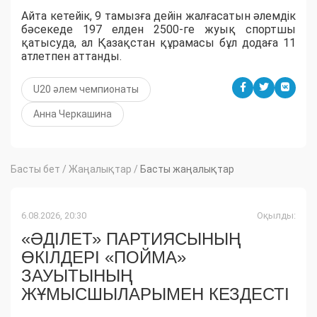
Айта кетейік, 9 тамызға дейін жалғасатын әлемдік
бәсекеде 197 елден 2500-ге жуық спортшы
қатысуда, ал Қазақстан құрамасы бұл додаға 11
атлетпен аттанды.
U20 әлем чемпионаты
Анна Черкашина
Басты бет
/
Жаңалықтар
/
Басты жаңалықтар
6.08.2026, 20:30
Оқылды:
«ӘДІЛЕТ» ПАРТИЯСЫНЫҢ
ӨКІЛДЕРІ «ПОЙМА»
ЗАУЫТЫНЫҢ
ЖҰМЫСШЫЛАРЫМЕН КЕЗДЕСТІ