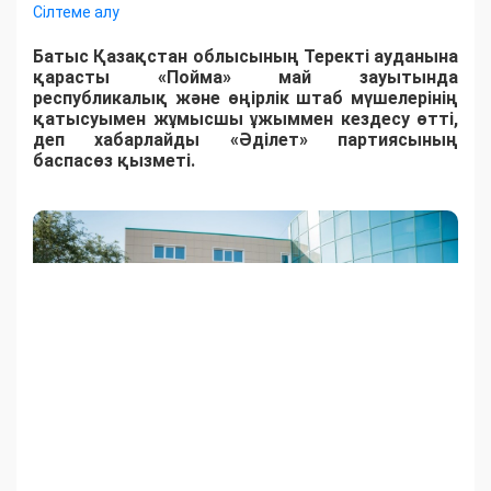
Сілтеме алу
Батыс Қазақстан облысының Теректі ауданына
қарасты «Пойма» май зауытында
республикалық және өңірлік штаб мүшелерінің
қатысуымен жұмысшы ұжыммен кездесу өтті,
деп хабарлайды «Әділет» партиясының
баспасөз қызметі.