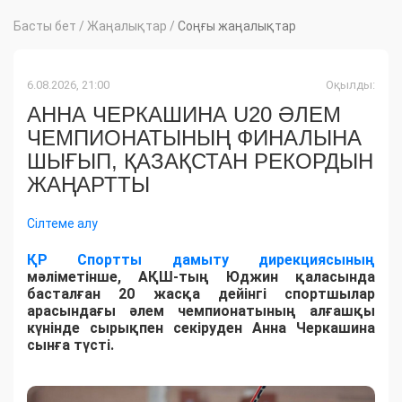
Басты бет
/
Жаңалықтар
/
Соңғы жаңалықтар
6.08.2026, 21:00
Оқылды:
АННА ЧЕРКАШИНА U20 ӘЛЕМ
ЧЕМПИОНАТЫНЫҢ ФИНАЛЫНА
ШЫҒЫП, ҚАЗАҚСТАН РЕКОРДЫН
ЖАҢАРТТЫ
Сілтеме алу
ҚР Спортты дамыту дирекциясының
мәліметінше, АҚШ-тың Юджин қаласында
басталған 20 жасқа дейінгі спортшылар
арасындағы әлем чемпионатының алғашқы
күнінде сырықпен секіруден Анна Черкашина
сынға түсті.