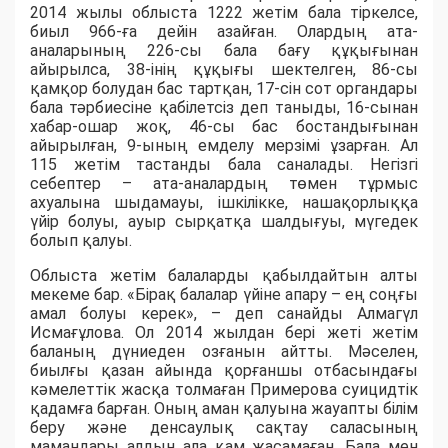
2014 жылы облыста 1222 жетім бала тіркелсе,
биыл 966-ға дейін азайған. Олардың ата-
аналарының 226-сы бала бағу құқығынан
айырылса, 38-інің құқығы шектелген, 86-сы
қамқор болудан бас тартқан, 17-сін сот органдары
бала тәрбиесіне қабілетсіз деп таныды, 16-сынан
хабар-ошар жоқ, 46-сы бас бостандығынан
айырылған, 9-ының емделу мерзімі ұзарған. Ал
115 жетім тастанды бала саналады. Негізгі
себептер – ата-аналардың төмен тұрмыс
ахуалына шыдамауы, ішкілікке, нашақорлыққа
үйір болуы, ауыр сырқатқа шалдығуы, мүгедек
болып қалуы.
Облыста жетім балаларды қабылдайтын алты
мекеме бар. «Бірақ балалар үйіне апару – ең соңғы
амал болуы керек», – деп санайды Алмагүл
Исмағұлова. Ол 2014 жылдан бері жеті жетім
баланың дүниеден озғанын айтты. Мәселен,
биылғы қазан айында қорғаншы отбасындағы
кәмелеттік жасқа толмаған Примерова суицидтік
қадамға барған. Оның аман қалуына жауапты білім
беру және денсаулық сақтау саласының
мамандары алдын ала қам жасамаған. Бала мен