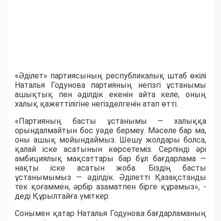
«Әділет» партиясының республикалық штаб өкілі
Наталья Годунова партияның негізгі ұстанымы
ашықтық пен әділдік екенін айта келе, оның
халық қажеттілігіне негізделгенін атап өтті.
«Партияның басты ұстанымы — халыққа
орындалмайтын бос уәде бермеу. Мәселе бар ма,
оны ашық мойындаймыз. Шешу жолдары болса,
қалай іске асатынын көрсетеміз. Серпінді әрі
амбициялық мақсаттары бар бұл бағдарлама —
нақты іске асатын жоба. Біздің басты
ұстанымымыз — әділдік. Әділетті Қазақстанды
тек қоғаммен, әрбір азаматпен бірге құрамыз», -
деді Құрылтайға үміткер.
Сонымен қатар Наталья Годунова бағдарламаның