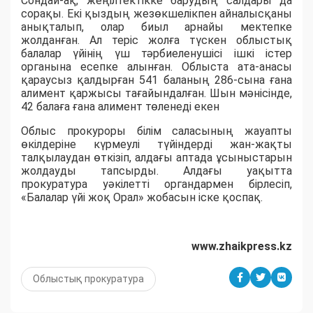
Сондай-ақ, жеңілтектікке барудың салдары да
сорақы. Екі қыздың жезөкшелікпен айналысқаны
анықталып, олар биыл арнайы мектепке
жолданған. Ал теріс жолға түскен облыстық
балалар үйінің үш тәрбиеленушісі ішкі істер
органына есепке алынған.
Облыста ата-анасы
қараусыз қалдырған 541 баланың 286-сына ғана
алимент қаржысы тағайындалған. Шын мәнісінде,
42 балаға ғана алимент төленеді екен
Облыс прокуроры білім саласының жауапты
өкілдеріне күрмеулі түйіндерді жан-жақты
талқылаудан өткізіп, алдағы аптада ұсыныстарын
жолдауды тапсырды. Алдағы уақытта
прокуратура уәкілетті органдармен бірлесіп,
«Балалар үйі жоқ Орал» жобасын іске қоспақ.
www.zhaikpress.kz
Облыстық прокуратура