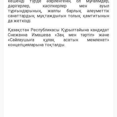
кешенді түрде әзірленгенін, ол мұғалімдер,
дәрігерлер, кәсіпкерлер мен ауыл
тұрғындарының, жалпы барлық әлеуметтік
санаттардың мұқтаждығын толық қамтитынын
да жеткізді.
Қазақстан Республикасы Құрылтайына кандидат
Снежанна Имашева «Заң мен тәртіп» және
«Сайлаушыға құлақ асатын мемлекет»
концепцияларына тоқталды.