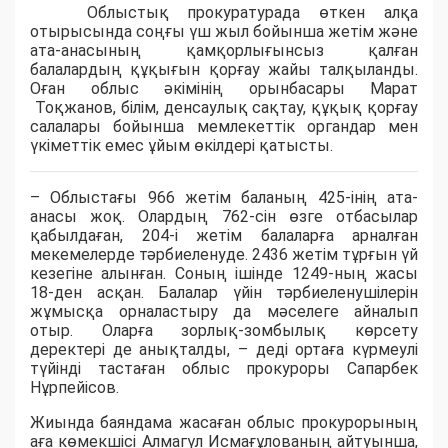
Облыстық прокуратурада өткен алқа
отырысында соңғы үш жыл бойынша жетім және
ата-анасының қамқорлығынсыз қалған
балалардың құқығын қорғау жайы талқыланды.
Оған облыс әкімінің орынбасары Марат
Тоқжанов, білім, денсаулық сақтау, құқық қорғау
салалары бойынша мемлекеттік органдар мен
үкіметтік емес ұйым өкілдері қатысты.
– Облыстағы 966 жетім баланың 425-інің ата-
анасы жоқ. Олардың 762-сін өзге отбасылар
қабылдаған, 204-і жетім балаларға арналған
мекемелерде тәрбиеленуде. 2436 жетім тұрғын үй
кезегіне алынған. Соның ішінде 1249-ның жасы
18-ден асқан. Балалар үйін тәрбиеленушілерін
жұмысқа орналастыру да мәселеге айналып
отыр. Оларға зорлық-зомбылық көрсету
деректері де анықталды, – деді ортаға күрмеулі
түйінді тастаған облыс прокуроры Сапарбек
Нұрпейісов.
Жиында баяндама жасаған облыс прокурорының
аға көмекшісі Алмагүл Исмағұлованың айтуынша,