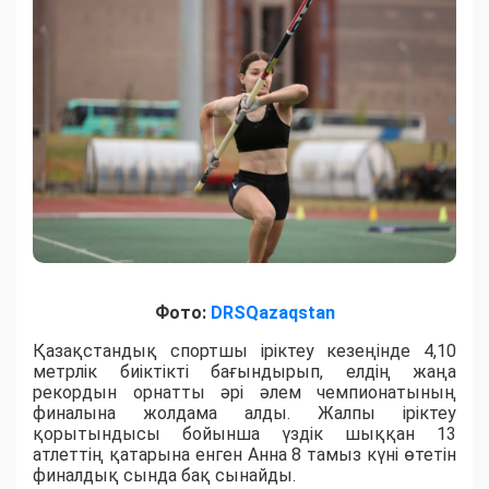
Фото:
DRSQazaqstan
Қазақстандық спортшы іріктеу кезеңінде 4,10
метрлік биіктікті бағындырып, елдің жаңа
рекордын орнатты әрі әлем чемпионатының
финалына жолдама алды. Жалпы іріктеу
қорытындысы бойынша үздік шыққан 13
атлеттің қатарына енген Анна 8 тамыз күні өтетін
финалдық сында бақ сынайды.