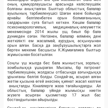
оның қамқорлаушысы арасында келіспеушілік
болғаны анықталған. Былтыр облыстық балалар
ауылының тәрбиеленушісі Шаған өзені бойында
арнайы белгіленбеген орын болмағанының
салдарынан суға батып кеткен.
Көшім балалар
психоневрологиялық медициналық-әлеуметтік
мекемесінде 2014 жылы үш, биыл бір бала
дүниеден озған. Негізінен, балалар өлімінің дені
жеткілікті ем жасалмай, аурудың асқынуынан
орын алған. Басқа да заңбұзушылықтарға жол
берген мекеме басшысы К.Жұмағалиев былтыр
жұмысынан босатылған.
Соңғы үш жылда бес бала жыныстық зорлық-
зомбылыққа ұшыраған. Мысалы, бір патронат
тәрбиелеушінің жолдасы отбасында азғындыққа
ұрынғаны белгілі болды. Сондай-ақ, асырап алған
жетім қызына өгей әкесінің қиянат жасап келгені
анықталды. Кінәлілерге жаза тағайындалды. Ал
облыстық балалар үйінде жымысқы ниетін
жүзеге асырған қызметкер 17 жыл бас
бостандығынан айырылды.