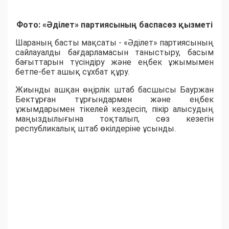
Фото: «Әділет» партиясының баспасөз қызметі
Шараның басты мақсаты - «Әділет» партиясының
сайлауалды бағдарламасын таныстыру, басым
бағыттарын түсіндіру және еңбек ұжымымен
бетпе-бет ашық сұхбат құру.
Жиынды ашқан өңірлік штаб басшысы Бауржан
Бектұрған тұрғындармен және еңбек
ұжымдарымен тікелей кездесіп, пікір алысудың
маңыздылығына тоқталып, сөз кезегін
республикалық штаб өкілдеріне ұсынды.