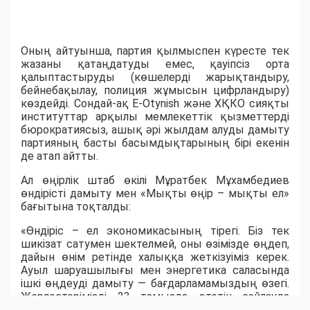
Оның айтуынша, партия қылмыспен күресте тек
жазаны қатаңдатуды емес, қауіпсіз орта
қалыптастыруды (көшелерді жарықтандыру,
бейнебақылау, полиция жұмысын цифрландыру)
көздейді. Сондай-ақ E-Otynish және ХҚКО сияқты
институттар арқылы мемлекеттік қызметтерді
бюрократиясыз, ашық әрі жылдам алуды дамыту
партияның басты басымдықтарының бірі екенін
де атап айтты.
Ал өңірлік штаб өкілі Мұратбек Мұхамбедиев
өндірісті дамыту мен «Мықты өңір – мықты ел»
бағытына тоқталды:
«Өндіріс – ел экономикасының тірегі. Біз тек
шикізат сатумен шектелмей, оны өзімізде өңдеп,
дайын өнім ретінде халыққа жеткізуіміз керек.
Ауыл шаруашылығы мен энергетика саласында
ішкі өңдеуді дамыту — бағдарламамыздың өзегі.
Жерлестерімізді 23 тамызда өтетін сайлауда
белсенділік танытып, "Әділет" партиясын қолдауға