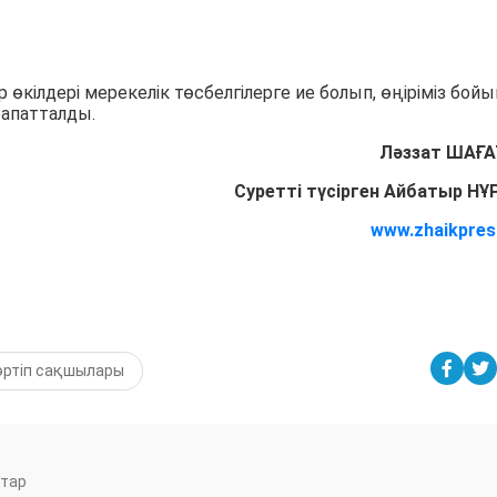
 өкілдері мерекелік төсбелгілерге ие болып, өңіріміз бой
апатталды.
Ләззат ШАҒ
Суретті түсірген Айбатыр Н
www.zhaikpres
әртіп сақшылары
тар