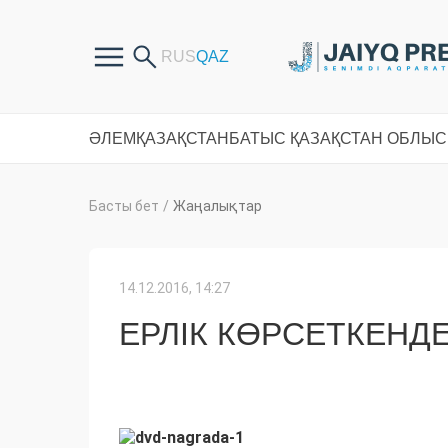
ӘЛЕМ
ҚАЗАҚСТАН
БАТЫС ҚАЗАҚСТАН ОБЛЫ
Басты бет
/
Жаңалықтар
14.12.2016, 14:27
ЕРЛІК КӨРСЕТКЕН