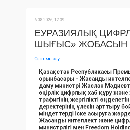
6.08.2026, 12:09
ЕУРАЗИЯЛЫҚ ЦИФРЛЫ
ШЫҒЫС» ЖОБАСЫН І
Сілтеме алу
Қазақстан Республикасы Премь
орынбасары - Жасанды интелл
даму министрі Жаслан Мәдиев
өңірлік цифрлық хаб құру және
трафигінің жергілікті өңделетін
деректерінің үлесін арттыру б
міндеттерді іске асыруға жәр
Жасанды интеллект және цифр
министрлігі мен Freedom Holdi