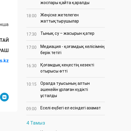
жоспары қайта қаралды
Жеңіске жетелеген
18:00
жаттықтырушылар
ынша
Тынық су – жасырын қатер
17:30
АТАЙ
Медиация - қоғамдық келісімнің
17:00
ҰРАШ
берік тетігі
s.kz
Қоғамдық кеңестің кезекті
16:30
отырысы өтті
Оралда туысының алтын
10:15
әшекейін ұрлаған күдікті
ұсталды
Еселі еңбегі ел есіндегі азамат
09:00
4 Тамыз