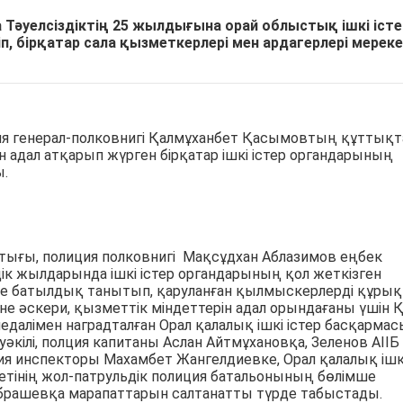
Тәуелсіздіктің 25 жылдығына орай облыстық ішкі істе
, бірқатар сала қызметкерлері мен ардагерлері мереке
ция генерал-полковнигі Қалмұханбет Қасымовтың құттықт
 адал атқарып жүрген бірқатар ішкі істер органдарының
ы.
стығы, полиция полковнигі Мақсұдхан Аблазимов еңбек
к жылдарында ішкі істер органдарының қол жеткізген
інде батылдық танытып, қаруланған қылмыскерлерді құрық
е әскери, қызметтік міндеттерін адал орындағаны үшін 
едалімен наградталған Орал қалалық ішкі істер басқармас
уәкілі, полция капитаны Аслан Айтмұхановқа, Зеленов АІІБ
иция инспекторы Махамбет Жангелдиевке, Орал қалалық ішк
метінің жол-патрульдік полиция батальонының бөлімше
Ибрашевқа марапаттарын салтанатты түрде табыстады.