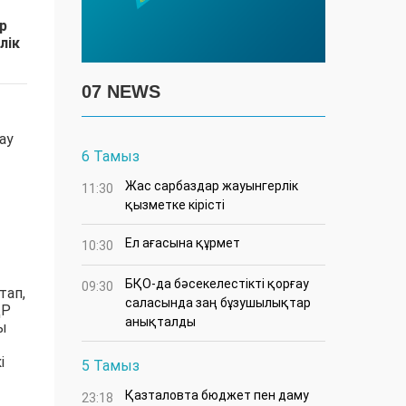
р
лік
07 NEWS
ау
6 Тамыз
Жас сарбаздар жауынгерлік
11:30
қызметке кірісті
Ел ағасына құрмет
10:30
БҚО-да бәсекелестікті қорғау
09:30
тап,
саласында заң бұзушылықтар
ҚР
анықталды
ы
і
5 Тамыз
Қазталовта бюджет пен даму
23:18