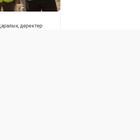
қаралық деректер
а, Орталық Азия және
 байланыстыруға
лысы аяқталатын
гі магистральдық
ің (ТОБЖ) ұзындығы
жалпы кабель көлемінен
лді). Негізгі бағыт
сонымен бірге
п кеңейту мүмкіндігі
себінен іске асырылуда,
темені айтарлықтай
ры тиімділігін
елен, өткен кезеңдерде
ы және Озинки - Қорғас
і көлемімен негізгі
лматы және Алматы -
ргізілді.