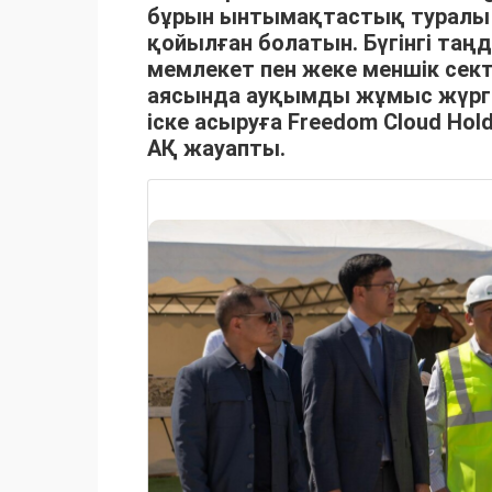
бұрын ынтымақтастық туралы
қойылған болатын. Бүгінгі таң
мемлекет пен жеке меншік сект
аясында ауқымды жұмыс жүргі
іске асыруға Freedom Cloud Hol
АҚ жауапты.