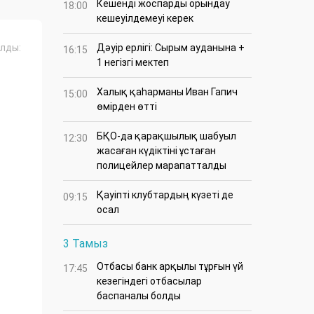
Кешенді жоспарды орындау
18:00
кешеуілдемеуі керек
лды:
Дәуір ерлігі: Сырым ауданына +
16:15
1 негізгі мектеп
Халық қаһарманы Иван Гапич
15:00
өмірден өтті
БҚО-да қарақшылық шабуыл
12:30
жасаған күдіктіні ұстаған
полицейлер марапатталды
Қауіпті клубтардың күзеті де
09:15
осал
3 Тамыз
Отбасы банк арқылы тұрғын үй
17:45
кезегіндегі отбасылар
баспаналы болды