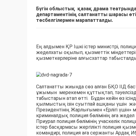
Бүгін облысты
қ
қазақ драма театрында 
департаментінің салтанатты шарасы өтіп
төсбелгілермен марапатталды.
Ең алдымен ҚР Ішкі істер министрі, поли
жеделхаты оқылып, қызметтік міндеттерін
қызметкерлеріне алғысхаттар табысталд
Салтанатты жиында сөз алған БҚО ІІД ба
ұжымын мерекемен құттықтап, тәуелсізді
табыстарын атап өтті. Бұдан кейін өз іс
қылмыстың ізін суытпай ашқаны үшін жән
Президентінің Жарлығымен «Ерлігі үшін» м
криминалдық полиция бөлімінің аға жедел 
Приурал полиция бөлімінің учаскелік пол
істер басқармасы жергілікті полиция қыз
командирі, полиция аға сержанты Ардақ 