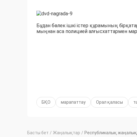
Бұдан бөлек ішкі істер құрамының бірқатар
мыңнан аса полицией алғысхаттармен мар
БҚО
марапаттау
Орал қаласы
т
Басты бет
/
Жаңалықтар
/
Республикалық жаңалық