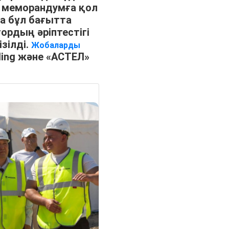
 меморандумға қол
да бұл бағытта
ордың әріптестігі
зілді.
Жобаларды
ding және «АСТЕЛ»