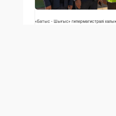
«Батыс - Шығыс» гипермагистралі халы
транзитін күшейтіп, Қазақстанды Еуроп
Қытай арасындағы негізгі бағыттармен
арналған. Транскаспий магістралі құры
Ақтаудан Қорғас шекара өткеліне дейін
талшықты-оптикалық байланыс желісін
шамамен 4,5 мың км құрайды (4511 км 
бүгінгі таңда 2,2 мың км-ден астамы төсе
Қазақстанның 7 облысы арқылы өтеді, 
инфрақұрылымды 13 өңірді қамти отыры
қарастырылуда.
Барлық жұмыстар жеке инвестициялар е
бұл мемлекеттік бюджетке түсетін жүк
төмендетуге және ұлттық жобаның жоға
қамтамасыз етуге мүмкіндік берді. Мәс
жеке инвестор тарапынан Ақтау - Алмат
магистральдарының құрылысы едәуір жел
учаскелерде (Орал - Ақтөбе, Қордай - А
Қорғас бағыттарын қоса алғанда) сәтті жү