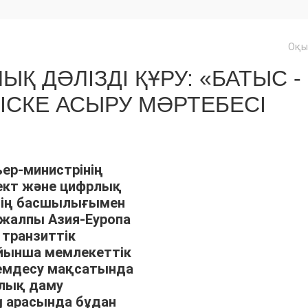
Оқы
Қ ДӘЛІЗДІ ҚҰРУ: «БАТЫС -
СКЕ АСЫРУ МӘРТЕБЕСІ
ер-министрінің
ект және цифрлық
тің басшылығымен
 жалпы Азия-Еуропа
 транзиттік
ойынша мемлекеттік
демдесу мақсатында
лық даму
ng арасында бұдан