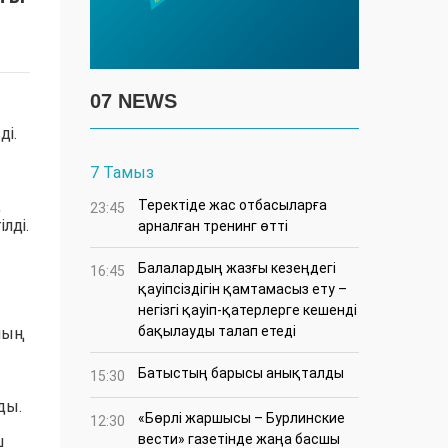
07 NEWS
ді.
7 Тамыз
,
​Теректіде жас отбасыларға
23:45
лді.
арналған тренинг өтті
Балалардың жазғы кезеңдегі
16:45
қауіпсіздігін қамтамасыз ету –
негізгі қауіп-қатерлерге кешенді
бақылауды талап етеді
ның
Батыстың барысы анықталды
15:30
ды.
«Бөрлі жаршысы – Бурлинские
12:30
вести» газетінде жаңа басшы
ш