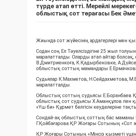
түрде атап өтті. Мерейлі мере
облыстық сот төрағасы Бек Әмет
Жиында сот жүйесінің ардагерлері мен қызм
Содан соң Ел Тәуелсіздігіне 25 жыл толуын
марапатталды. Оларды атап айтар болсақ
В.Дмитриенкоға, К.Қадырбековке, А.Дүйсе
облыстық соттың мамандары Е.Ермачкова м
Судьялар К.Махметов, Н.Сейдахметова, М
марапатталды.
Облыстық соттың судьясы Е.Боранбаев Қ
облыстық сот судьясы Х.Аманқұлов пен 
«Үш би» Құрмет белгісін кеуделеріне тақты
Сондай-ақ облыстық соттың бас маманы 
Г.Қойбағарова ҚР Жоғары Сотының «Сот жүй
ҚР Жоғары Сотының «Мінсіз қызметі үшін