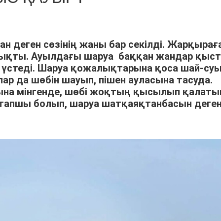
ан деген сөзінің жаны бар секілді. Жарқырағ
шықты. Ауылдағы шаруа баққан жандар қыс
үстеді. Шаруа қожалықтарына қоса шай-су
р да шөбін шауып, пішен ауласына тасуда.
арына мінгенде, шөбі жоқтың қысылып қалат
тапшы болып, шаруа шатқаяқтанбасын деге