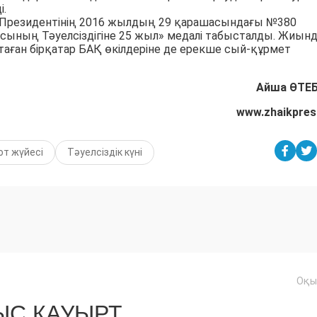
і.
ҚР Президентінің 2016 жылдың 29 қарашасындағы №380
сының Тәуелсіздігіне 25 жыл» медалі табысталды. Жиын
аған бірқатар БАҚ өкілдеріне де ерекше сый-құрмет
Айша ӨТЕ
www.zhaikpres
от жүйесі
Тəуелсіздік күні
Оқы
С ҚАУЫРТ