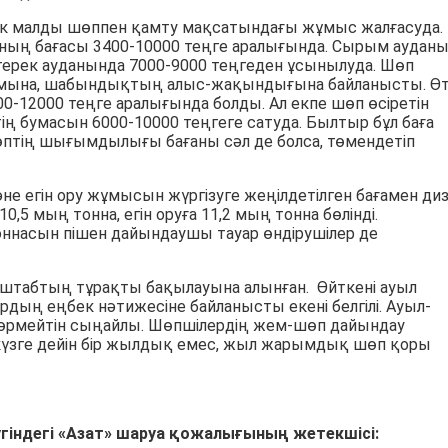
ік малды шөппен қамту мақсатындағы жұмыс жалғасуда.
ның бағасы 3400-10000 теңге аралығында. Сырым аудан
йтерек ауданында 7000-9000 теңгеден ұсынылуда. Шөп
ымына, шабындықтың алыс-жақындығына байланысты. Ө
12000 теңге аралығында болды. Ал екпе шөп өсіретін
ң бумасын 6000-10000 теңгеге сатуда. Былтыр бұл баға
өптің шығымдылығы бағаны сәл де болса, төмендетіп
е егін ору жұмысын жүргізуге жеңілдетілген бағамен ди
,5 мың тонна, егін оруға 11,2 мың тонна бөлінді.
оннасын пішен дайындаушы тауар өндірушілер де
штабтың тұрақты бақылауына алынған. Өйткені ауыл
ң еңбек нәтижесіне байланысты екені белгілі. Ауыл-
өрмейтін сыңайлы. Шөпшілердің жем-шөп дайындау
күзге дейін бір жылдық емес, жыл жарымдық шөп қоры
індегі «Азат» шаруа қожалығының жетекшісі: