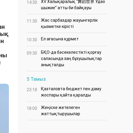
XV Халықаралық “舞蹈世界 Удао
14:30
шыжие” атты би байқауы
Жас сарбаздар жауынгерлік
11:30
ан
қызметке кірісті
тық
Ел ағасына құрмет
ын
10:30
БҚО-да бәсекелестікті қорғау
09:30
ыны
саласында заң бұзушылықтар
н
анықталды
5 Тамыз
Қазталовта бюджет пен даму
23:18
жоспары қайта қаралды
Жеңіске жетелеген
18:00
жаттықтырушылар