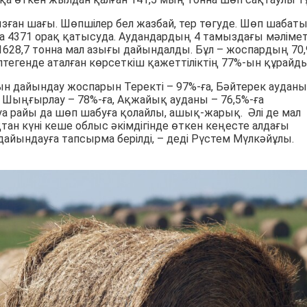
зған шағы. Шөпшілер бел жазбай, тер төгуде. Шөп шабат
а 4371 орақ қатысуда. Аудандардың 4 тамыздағы мәлімет
628,7 тонна мал азығы дайындалды. Бұл – жоспардың 70,
птегенде аталған көрсеткіш қажеттіліктің 77%-ын құрайды
ғын дайындау жоспарын Теректі – 97%-ға, Бәйтерек ауданы
а, Шыңғырлау – 78%-ға, Ақжайық ауданы – 76,5%-ға
 Ауа райы да шөп шабуға қолайлы, ашық-жарық. Әлі де мал
тан күні кеше облыс әкімдігінде өткен кеңесте алдағы
ындауға тапсырма берілді, – деді Рүстем Мүлкәйұлы.