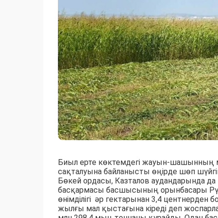
Биыл ерте көктемдегі жауын-шашынның 
сақталуына байланысты өңірде шөп шүйгі
Бөкей ордасы, Казталов аудандарында 
басқармасы басшысының орынбасары Рү
өнімділігі әр гектарынан 3,4 центнерден б
жылғы мал қыстағына кіреді деп жоспарла
млн 298,4 мың тоннаны құрайды. Одан бас