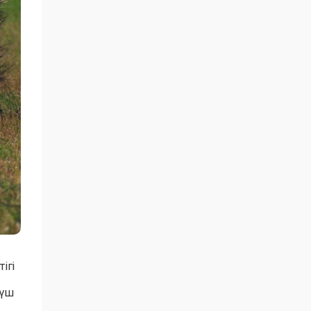
ігі
 үш