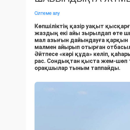
Сілтеме алу
Көпшіліктің қазір уақыт қысқарғ
жаздың екі айы зырылдап өте 
мал азығын дайындауға қарқын 
малмен айырып отырған отбасыла
Әйтпесе «кәрі құда» келіп, қаһ
рас. Сондықтан қыста жем-шөп 
орақшылар тыным таппайды.