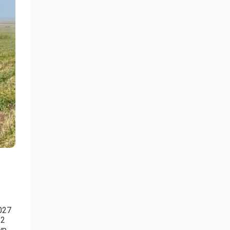
027
 2
р.