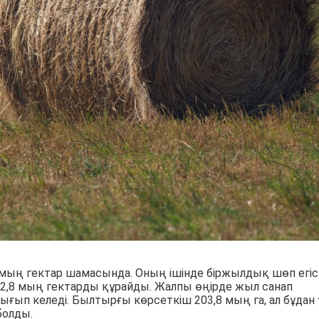
мың гектар шамасында. Оның ішінде біржылдық шөп егіст
2,8 мың гектарды құрайды. Жалпы өңірде жыл санап
ғып келеді. Былтырғы көрсеткіш 203,8 мың га, ал бұдан
болды.