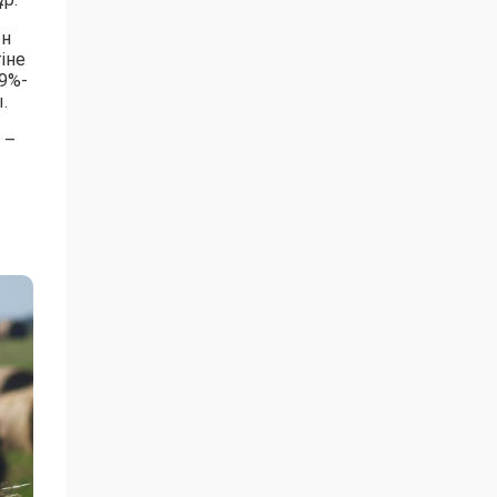
ын
іне
9%-
.
 –