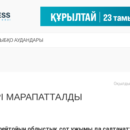
СЫ
БҚО АУДАНДАРЫ
Оқылды:
І МАРАПАТТАЛДЫ
мерейтойын облыстық сот ұжымы да салтана