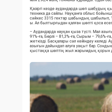
Қазіргі кезде аудандарда шөп шабудың қы
техника да сайлы. Науқанға облыс бойынш
сәйкес 3315 гектар шабындық шабылып, 1
ы. Ал былтырғыдан қалған шөпті қоса есе
– Аудандарда науқан қыза түсті. Мал азы
91%-ға, Бөрлі – 81,3%-ға, Сырым – 79,6%-ғ
жеткізді. Басқалары сәл кейіндеу келеді.
азығын дайындап алуға уақыт бар. Сондық
қыстаққа шөптің жыл жарымдық қорын дай