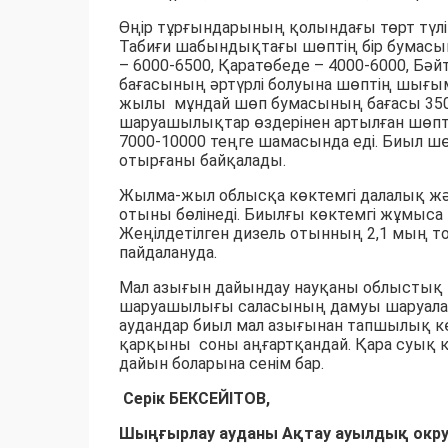
Өңір тұрғындарының қолындағы төрт түл
Табиғи шабындықтағы шөптің бір бумасы
– 6000-6500, Қаратөбеде – 4000-6000, Бә
бағасының әртүрлі болуына шөптің шығ
жылы мұндай шөп бумасының бағасы 3500-
шаруашылықтар өздерінен артылған шөпті
7000-10000 теңге шамасында еді. Биыл ш
отырғаны байқалады.
Жылма-жыл облысқа көктемгі далалық жән
отыны бөлінеді. Биылғы көктемгі жұмыса 10
Жеңілдетілген дизель отынның 2,1 мың т
пайдалануда.
Мал азығын дайындау науқаны облыстық 
шаруашылығы саласының дамуы шаруаларды
аудандар биыл мал азығынан тапшылық к
қарқыны соны аңғартқандай. Қара суық 
дайын боларына сенім бар.
Серік БЕКСЕЙІТОВ,
Шыңғырлау ауданы Ақтау ауылдық округ