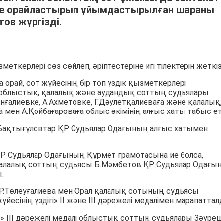
кеге орайластырып ұйымдастырылған шараны
ов жүргізді.
еткерлері сөз сөйлеп, әріптестеріне игі тілектерін жеткіз
а орай, сот жүйесінің бір топ үздік қызметкерлері
, облыстық, қалалық және аудандық соттың судьялары
нғалиевке, А.Ахметовке, Г.Дәулетқалиеваға және қалалық
ен А.Қойбағароваға облыс әкімінің алғыс хаты табыс еті
.Бақтығұловтар ҚР Судьялар Одағының алғыс хатымен
Р Судьялар Одағының Құрмет грамотасына ие болса,
қалалық соттың судьясы Б.Мәмбетов ҚР Судьялар Одағы
.
Р.Төлеуғалиева мен Орал қалалық сотының судьясы
есінің үздігі» ІІ және ІІІ дәрежелі медалімен марапаттал
» ІІІ дәрежелі медалі облыстық соттың судьялары Зәуре