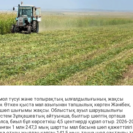
мол түсуі және топырақтың ылғалдылығының жақсы
н. Өткен қыста мал азығынан тапшылық көрген Жәнібек,
да шөп шығымы жақсы. Облыстық ауыл шаруашылығы
стем Зұлқашевтың айтуынша, былтыр шөптің орташа
олса, биыл бұл көрсеткіш 4,5 центнерді құрап отыр. 2026-2
нған 1 млн 247,3 мың шартты мал басына шөп қажеттілігі
қа өткен жылдан қалған 141,5 мың тонна шөп сақтаулы тұ