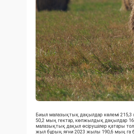
Биыл малазықтық дақылдар көлемі 215,3 
50,2 мың гектар, көпжылдық дақылдар 16
малазықтық дақыл өсірушілер қатары толы
жыл бұрын, яғни 2023 жылы 190,6 мың га 