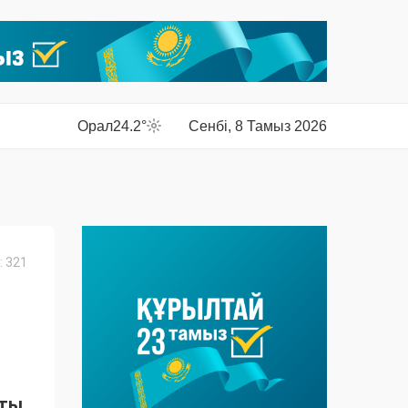
Орал
24.2°
Сенбі, 8 Тамыз 2026
 321
тты