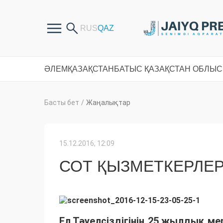
ӘЛЕМ
ҚАЗАҚСТАН
БАТЫС ҚАЗАҚСТАН ОБЛЫ
Басты бет
/
Жаңалықтар
15.12.2016, 12:09
СОТ ҚЫЗМЕТКЕРЛЕР
Ел Тәуелсіздігінің 25 жылдық 