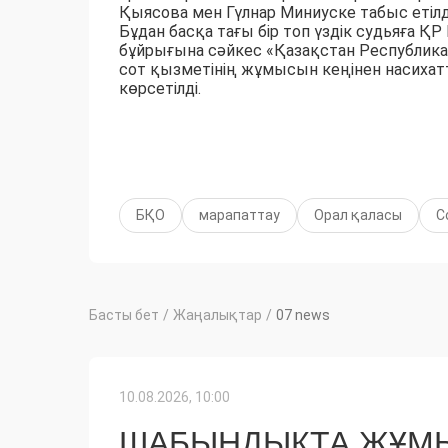
Қыясова мен Гүлнар Миниуске табыс етілд
Бұдан басқа тағы бір топ үздік судьяға 
бұйрығына сәйкес «Қазақстан Республика
сот қызметінің жұмысын кеңінен насихатт
көрсетілді.
БҚО
марапаттау
Орал қаласы
С
Басты бет
/
Жаңалықтар
/
07 news
10.08.2026, 10:00
ШАБЫНДЫҚТА ЖҰМЫ