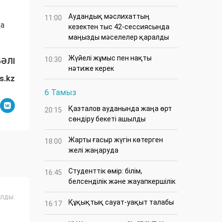
Аудандық мәслихаттың
11:00
да
кезектен тыс 42-сессиясында
маңызды мәселелер қаралды
Жүйелі жұмыс пен нақты
10:30
БӘЛІ
нәтиже керек
s.kz
6 Тамыз
Қазталов ауданында жаңа өрт
20:15
сөндіру бекеті ашылды
Жарты ғасыр жүгін көтерген
18:00
желі жаңаруда
Студенттік өмір: білім,
16:45
белсенділік және жауапкершілік
лды:
Құқықтық сауат-уақыт талабы
16:17