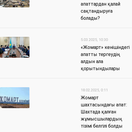
апаттардан қалай
сақтандыруға
болады?
5.03.2025, 10:30
«Жомарт» кенішіндегі
апатты тергеудің
алдын ала
қорытындылары
18.02.2025, 0:11
Жомарт
шахтасындағы апат:
Шахтада қалған
жұмысшылардың
тізімі белгілі болды