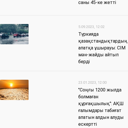
саны 45-ке жетті
5.09.2023, 12:02
Түркияда
қазақстандықтардың
апатқа ұшырауы: СІМ
мән-жайды айтып
берді
23.01.2023, 12:00
"Соңғы 1200 жылда
болмаған
құрғақшылық": АҚШ
ғалымдары табиғат
апатын алдын алуды
ескертті