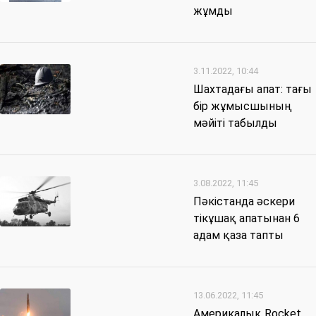
жұмды
3.11.2022, 10:44
Шахтадағы апат: тағы
бір жұмысшының
мәйіті табылды
3.08.2022, 11:45
Пәкістанда әскери
тікұшақ апатынан 6
адам қаза тапты
13.06.2022, 11:45
Америкалық Rocket