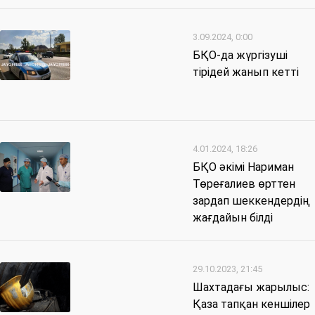
3.09.2024, 0:00
БҚО-да жүргізуші
тірідей жанып кетті
4.01.2024, 18:26
БҚО әкімі Нариман
Төреғалиев өрттен
зардап шеккендердің
жағдайын білді
29.10.2023, 21:45
Шахтадағы жарылыс:
Қаза тапқан кеншілер