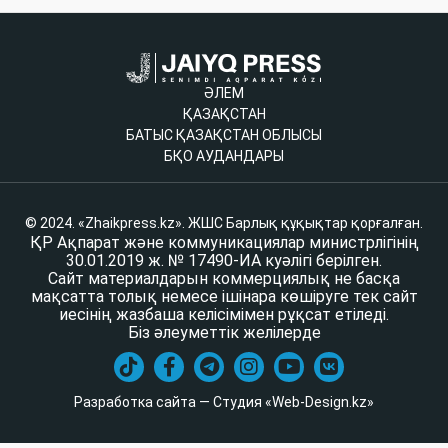
ӘЛЕМ
ҚАЗАҚСТАН
БАТЫС ҚАЗАҚСТАН ОБЛЫСЫ
БҚО АУДАНДАРЫ
© 2024. «Zhaikpress.kz». ЖШС Барлық құқықтар қорғалған.
ҚР Ақпарат және коммуникациялар министрлігінің
30.01.2019 ж. № 17490-ИА куәлігі берілген.
Сайт материалдарын коммерциялық не басқа
мақсатта толық немесе ішінара көшіруге тек сайт
иесінің жазбаша келісімімен рұқсат етіледі.
Біз әлеуметтік желілерде
Разработка сайта — Студия «Web-Design.kz»