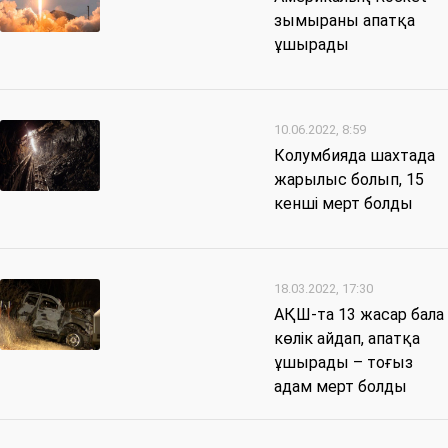
зымыраны апатқа
ұшырады
10.06.2022, 8:59
Колумбияда шахтада
жарылыс болып, 15
кенші мерт болды
18.03.2022, 17:30
АҚШ-та 13 жасар бала
көлік айдап, апатқа
ұшырады – тоғыз
адам мерт болды