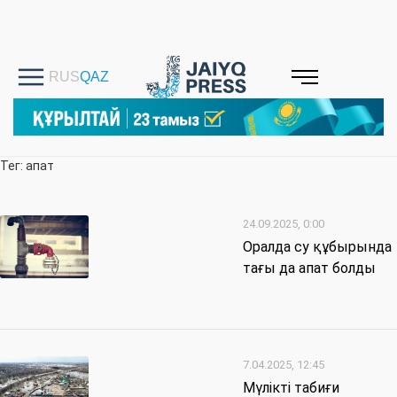
Тег: апат
24.09.2025, 0:00
Оралда су құбырында
тағы да апат болды
7.04.2025, 12:45
Мүлікті табиғи