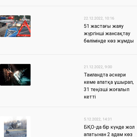
22.12.2022, 10:16
51 жастағы жаяу
жүргінші жансақтау
бөлімінде көз жұмды
21.12.2022, 9:00
Таиландта әскери
кеме апатқа ұшырап,
31 теңізші жоғалып
кетті
5.12.2022, 14:31
БҚО-да бір күнде жол
апатынан 2 адам көз