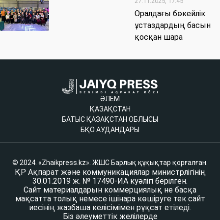
27.11.2025, 17:45
Оралдағы бөкейлік
ұстаздардың басын
қосқан шара
ӘЛЕМ
ҚАЗАҚСТАН
БАТЫС ҚАЗАҚСТАН ОБЛЫСЫ
БҚО АУДАНДАРЫ
© 2024. «Zhaikpress.kz». ЖШС Барлық құқықтар қорғалған.
ҚР Ақпарат және коммуникациялар министрлігінің
30.01.2019 ж. № 17490-ИА куәлігі берілген.
Сайт материалдарын коммерциялық не басқа
мақсатта толық немесе ішінара көшіруге тек сайт
иесінің жазбаша келісімімен рұқсат етіледі.
Біз әлеуметтік желілерде