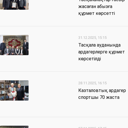
жасаған абызға
құрмет көрсетті
31.12.2025, 15:15
Тасқала ауданында
ардагерлерге құрмет
көрсетілді
28.11.2025, 16:15
Казталовтық ардагер
спортшы 70 жаста