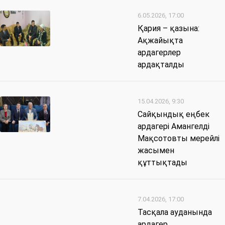
6.05.2026, 17:00
Қария – қазына:
Ақжайықта
ардагерлер
ардақталды
15.04.2026, 9:30
Сайқындық еңбек
ардагері Амангелді
Мақсотовты мерейлі
жасымен
құттықтады
7.04.2026, 17:00
Тасқала ауданында
ардагер