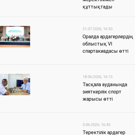
құттықтады
31.07.2026, 16:30
Оралда ардагерлердің
облыстық VI
спартакиадасы өтті
18.06.2026, 16:15
Тасқала ауданында
зияткерлік спорт
жарысы өтті
5.06.2026, 16:45
Теректілік ардагер