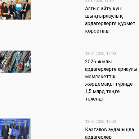
2.03.2026, 12:30
Алғыс айту күні
шыңғырлаулық
ардагерлерге құрмет
көрсетілді
13.02.2026, 17:00
2026 жылы
ардагерлерге арнаулы
мемлекеттік
жәрдемақы түрінде
1,5 млрд теңге
төленді
13.02.2026, 10:00
Казталов ауданында
ардагерлер