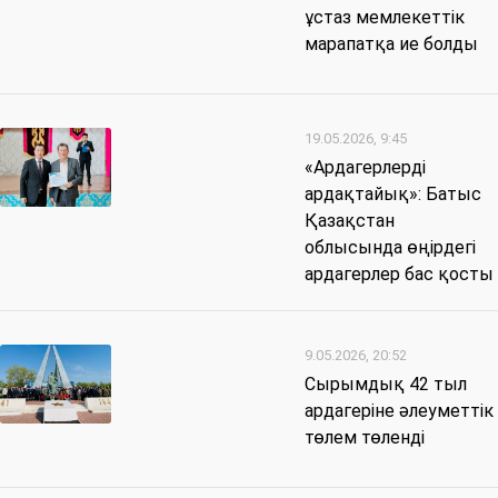
ұстаз мемлекеттік
марапатқа ие болды
19.05.2026, 9:45
«Ардагерлерді
ардақтайық»: Батыс
Қазақстан
облысында өңірдегі
ардагерлер бас қосты
9.05.2026, 20:52
Сырымдық 42 тыл
ардагеріне әлеуметтік
төлем төленді