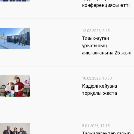
конференциясы өтті
12.02.2026, 9:45
Тәжік-ауған
ұрысының
аяқталғанына 25 жыл
10.02.2026, 10:30
Қадірлі кейуана
торқалы жаста
5.01.2026, 17:15
Тасқалалақтар ғасыр