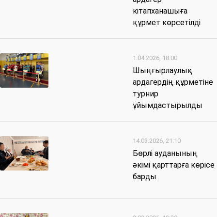
кітапханашыға
құрмет көрсетілді
1.04.2026, 18:00
Шыңғырлаулық
ардагердің құрметіне
турнир
ұйымдастырылды
14.03.2026, 21:10
Бөрлі ауданының
әкімі қарттарға көрісе
барды