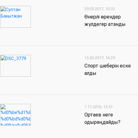
29.03.2017, 10:32
Өнерлі өрендер
жүлдегер атанды
13.03.2017, 16:29
Спорт шеберін еске
алды
1.11.2016, 13:41
Ортаев неге
одыраңдайды?