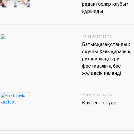
редакторлар клубы»
құрылды
14.11.2017, 17:26
Батысқазақстандық
оқушы Халықаралық
рухани жаңғыру
фестивалінің бас
жүлдесін иеленді
27.06.2017, 17:56
ҚазТест өтуде