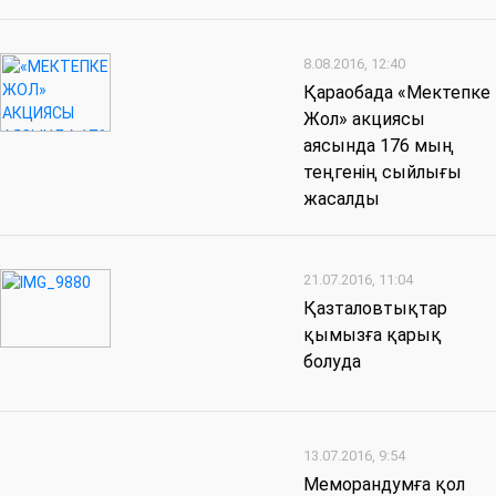
8.08.2016, 12:40
Қараобада «Мектепке
Жол» акциясы
аясында 176 мың
теңгенің сыйлығы
жасалды
21.07.2016, 11:04
Қазталовтықтар
қымызға қарық
болуда
13.07.2016, 9:54
Меморандумға қол