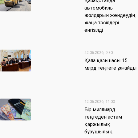
Қазақстанда
автомобиль
жолдарын жөндеудің
жаңа тәсілдері
енгізілді
22.06.2026, 9:30
Қала қазынасы 15
млрд теңгеге ұлғайды
12.06.2026, 11:00
Бір миллиард
теңгеден астам
қаржылық
бұзушылық