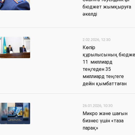
бюджет жымқыруға
әкелді
2.02.2026, 12:30
Көпір
құрылысының бюдже
11 миллиард
теңгеден 35
миллиард теңгеге
дейін қымбаттаған
26.01.2026, 10:30
Микро және шағын
бизнес үшін «таза
парақ»