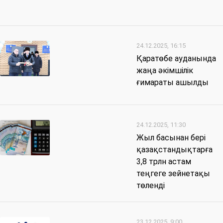
24.12.2025, 16:15
Қаратөбе ауданында
жаңа әкімшілік
ғимараты ашылды
24.12.2025, 11:30
Жыл басынан бері
қазақстандықтарға
3,8 трлн астам
теңгеге зейнетақы
төленді
23.12.2025, 9:00