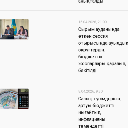
анықталды
15.04.2026, 21:00
Сырым ауданында
өткен сессия
отырысында ауылды
округтердің
бюджеттік
жоспарлары қаралып,
бекітілді
8.04.2026, 9:30
Салық түсімдерінің
артуы бюджетті
нығайтып,
инфляцияны
төмендетті