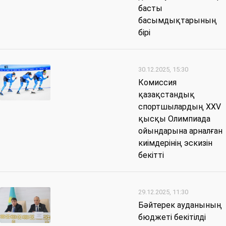
басты
басымдықтарының
бірі
30.12.2025, 15:30
Комиссия
қазақстандық
спортшылардың XXV
қысқы Олимпиада
ойындарына арналған
киімдерінің эскизін
бекітті
29.12.2025, 11:30
Бәйтерек ауданының
бюджеті бекітілді