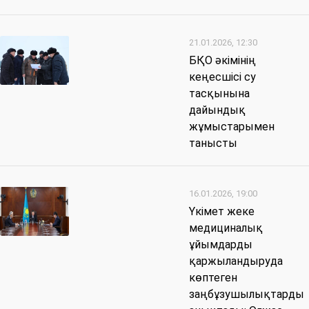
21.01.2026, 12:30
БҚО әкімінің
кеңесшісі су
тасқынына
дайындық
жұмыстарымен
танысты
16.01.2026, 19:00
Үкімет жеке
медициналық
ұйымдарды
қаржыландыруда
көптеген
заңбұзушылықтарды