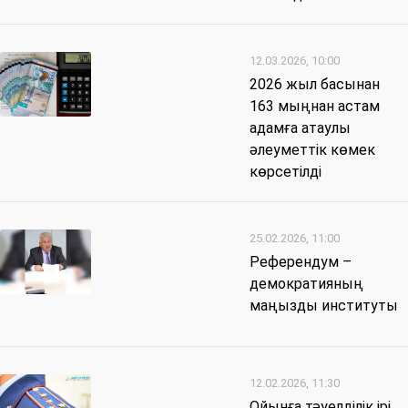
12.03.2026, 10:00
2026 жыл басынан
163 мыңнан астам
адамға атаулы
әлеуметтік көмек
көрсетілді
25.02.2026, 11:00
Референдум –
демократияның
маңызды институты
12.02.2026, 11:30
Ойынға тәуелділік ірі