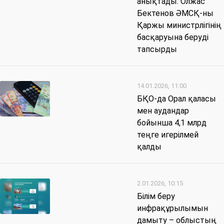
анықтады: Олжас
Бектенов ӘМСҚ-ны
Қаржы министрлігінің
басқаруына беруді
тапсырды
14.01.2026, 11:00
БҚО-да Орал қаласы
мен аудандар
бойынша 4,1 млрд
теңге игерілмей
қалды
2.01.2026, 10:15
Білім беру
инфрақұрылымын
дамыту – облыстың