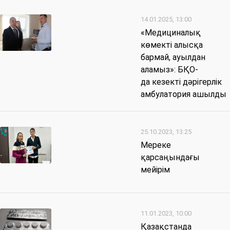
14.01.2025, 13:00
«Медициналық
көмекті алысқа
бармай, ауылдан
аламыз»: БҚО-
да кезекті дәрігерлік
амбулатория ашылды
25.10.2023, 13:25
Мереке
қарсаңындағы
мейірім
11.01.2023, 10:00
Қазақстанда