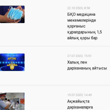
22.10.2020, 8:58
БҚО медицина
мекемелерінде
қорғаныс
құралдарының 1,5
айлық қоры бар
27.07.2020, 15:51
Халық пен
дәріхананың айтысы
15.07.2020, 14:49
Ақжайықта
дәріханаларға