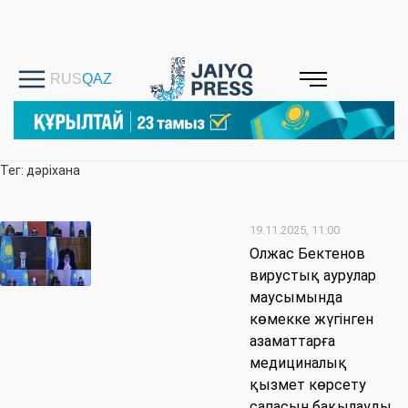
Тег: дәріхана
19.11.2025, 11:00
Олжас Бектенов
вирустық аурулар
маусымында
көмекке жүгінген
азаматтарға
медициналық
қызмет көрсету
сапасын бақылауды