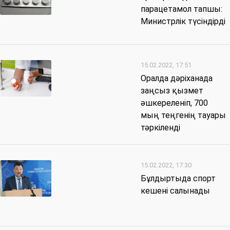
парацетамол тапшы:
Министрлік түсіндірді
15.02.2022, 17:51
Оралда дәріханада
заңсыз қызмет
әшкереленіп, 700
мың теңгенің тауары
тәркіленді
15.02.2022, 17:30
Бұлдыртыда спорт
кешені салынады