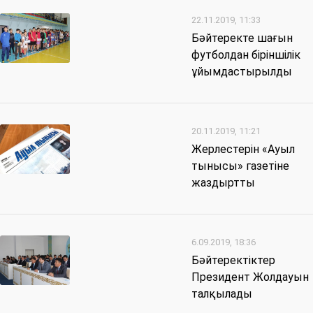
22.11.2019, 11:33
Бәйтеректе шағын
футболдан біріншілік
ұйымдастырылды
20.11.2019, 11:21
Жерлестерін «Ауыл
тынысы» газетіне
жаздыртты
6.09.2019, 18:36
Бәйтеректіктер
Президент Жолдауын
талқылады