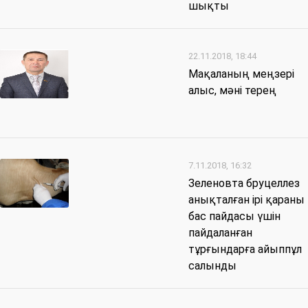
шықты
22.11.2018, 18:44
Мақаланың меңзері
алыс, мәні терең
7.11.2018, 16:32
Зеленовта бруцеллез
анықталған ірі қараны
бас пайдасы үшін
пайдаланған
тұрғындарға айыппұл
салынды