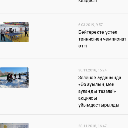
кездесті
6.03.2019, 9:57
Бәйтеректе үстел
теннисінен чемпионат
өтті
30.11.2018, 15:24
Зеленов ауданында
«Өз ауылың мен
аулаңды тазала!»
акциясы
ұйымдастырылды
28.11.2018, 16:47