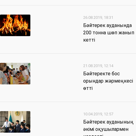
26.08.2019, 18:31
Бәйтерек ауданында
200 тонна шөп жанып
кетті
21.08.2019, 12:14
Бәйтеректе бос
орындар жәрмеңкесі
өтті
10.04.2019, 12:57
Бәйтерек ауданының
әкімі оқушылармен