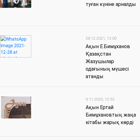
туған күніне арналды
28.12.2021, 13:00
Ақын Е.Бимұханов
Қазақстан
Жазушылар
одағының мүшесі
атанды
9.11.2020, 12:53
Ақын Ертай
Бимұхановтың жаңа
кітабы жарық көрді