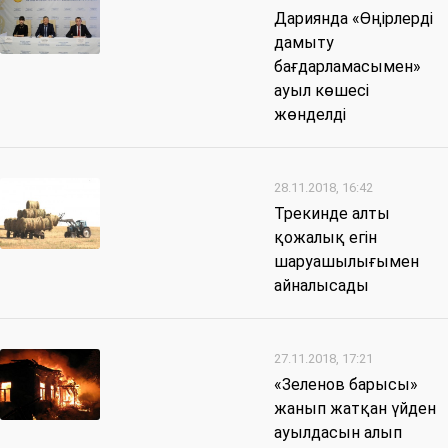
Дариянда «Өңірлерді
дамыту
бағдарламасымен»
ауыл көшесі
жөнделді
28.11.2018, 16:42
Трекинде алты
қожалық егін
шаруашылығымен
айналысады
27.11.2018, 17:21
«Зеленов барысы»
жанып жатқан үйден
ауылдасын алып