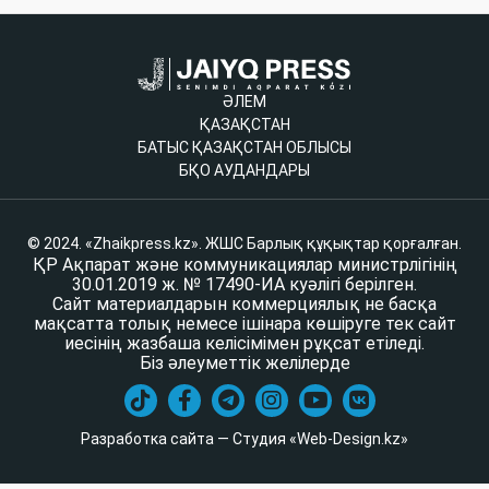
ӘЛЕМ
ҚАЗАҚСТАН
БАТЫС ҚАЗАҚСТАН ОБЛЫСЫ
БҚО АУДАНДАРЫ
© 2024. «Zhaikpress.kz». ЖШС Барлық құқықтар қорғалған.
ҚР Ақпарат және коммуникациялар министрлігінің
30.01.2019 ж. № 17490-ИА куәлігі берілген.
Сайт материалдарын коммерциялық не басқа
мақсатта толық немесе ішінара көшіруге тек сайт
иесінің жазбаша келісімімен рұқсат етіледі.
Біз әлеуметтік желілерде
Разработка сайта — Студия «Web-Design.kz»