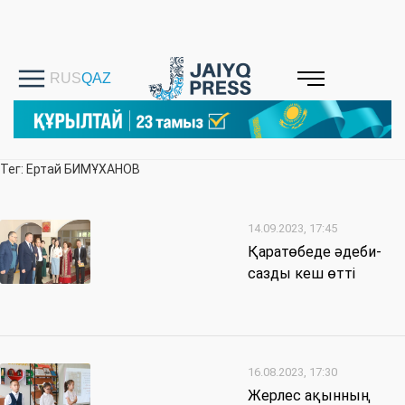
Тег: Ертай БИМҰХАНОВ
14.09.2023, 17:45
Қаратөбеде әдеби-
сазды кеш өтті
16.08.2023, 17:30
Жерлес ақынның