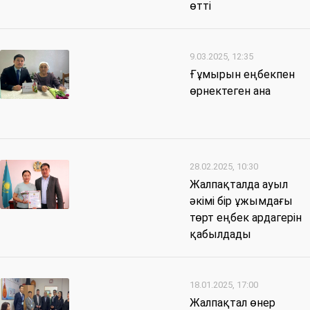
өтті
9.03.2025, 12:35
Ғұмырын еңбекпен
өрнектеген ана
28.02.2025, 10:30
Жалпақталда ауыл
әкімі бір ұжымдағы
төрт еңбек ардагерін
қабылдады
18.01.2025, 17:00
Жалпақтал өнер