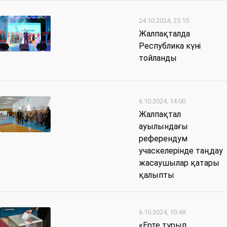
24.10.2024, 23:15
Жалпақталда
Республика күні
тойланды
6.10.2024, 14:00
Жалпақтал
ауылындағы
референдум
учаскелерінде таңдау
жасаушылар қатары
қалыпты
6.10.2024, 10:48
«Ерте тұрып