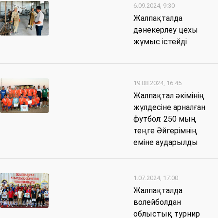
6.09.2024, 9:30
Жалпақталда
дәнекерлеу цехы
жұмыс істейді
19.08.2024, 16:45
Жалпақтал әкімінің
жүлдесіне арналған
футбол: 250 мың
теңге Әйгерімнің
еміне аударылды
1.07.2024, 17:00
Жалпақталда
волейболдан
облыстық турнир