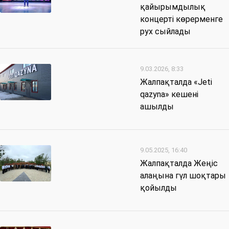
қайырымдылық
концерті көрерменге
рух сыйлады
9.03.2026, 8:33
Жалпақталда «Jeti
qazyna» кешені
ашылды
9.05.2025, 16:40
Жалпақталда Жеңіс
алаңына гүл шоқтары
қойылды