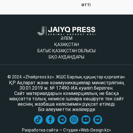
өтті
ӘЛЕМ
ҚАЗАҚСТАН
БАТЫС ҚАЗАҚСТАН ОБЛЫСЫ
БҚО АУДАНДАРЫ
© 2024. «Zhaikpress.kz». ЖШС Барлық құқықтар қорғалған.
ҚР Ақпарат және коммуникациялар министрлігінің
30.01.2019 ж. № 17490-ИА куәлігі берілген.
Сайт материалдарын коммерциялық не басқа
мақсатта толық немесе ішінара көшіруге тек сайт
иесінің жазбаша келісімімен рұқсат етіледі.
Біз әлеуметтік желілерде
Разработка сайта — Студия «Web-Design.kz»