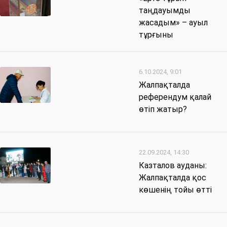
таңдауымды
жасадым» – ауыл
тұрғыны
6.10.2024, 9:01
Жалпақталда
референдум қалай
өтіп жатыр?
22.09.2024, 14:30
Казталов ауданы:
Жалпақталда қос
көшенің тойы өтті