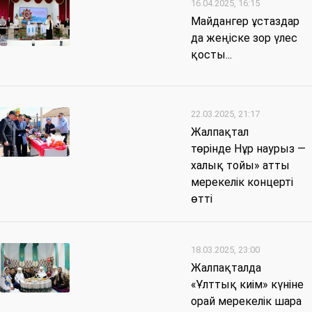
16.04.2025, 16:15
Майдангер ұстаздар
да жеңіске зор үлес
қосты...
22.03.2025, 21:17
Жалпақтал
төрінде Нұр наурыз —
халық тойы» атты
мерекелік концерті
өтті
18.03.2025, 23:00
Жалпақталда
«Ұлттық киім» күніне
орай мерекелік шара