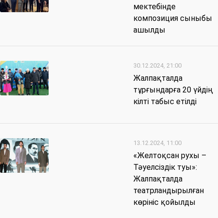
мектебінде
композиция сыныбы
ашылды
30.12.2024, 21:00
Жалпақталда
тұрғындарға 20 үйдің
кілті табыс етілді
13.12.2024, 11:00
«Желтоқсан рухы –
Тәуелсіздік туы»:
Жалпақталда
театрландырылған
көрініс қойылды