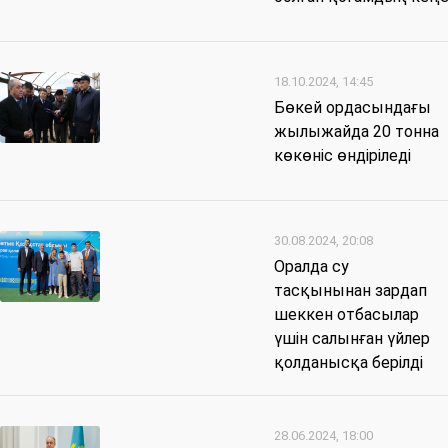
18.10.2024, 14:45
Бөкей ордасындағы
жылыжайда 20 тонна
көкөніс өндіріледі
30.08.2024, 20:08
Оралда су
тасқынынан зардап
шеккен отбасылар
үшін салынған үйлер
қолданысқа берілді
28.06.2024, 18:00