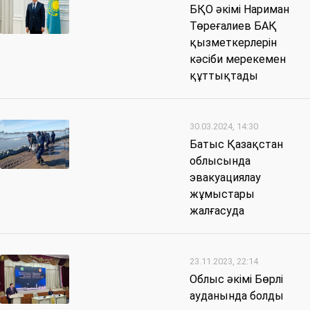
БҚО әкімі Нариман
Төреғалиев БАҚ
қызметкерлерін
кәсіби мерекемен
құттықтады
30.03.2024, 14:30
Батыс Қазақстан
облысында
эвакуациялау
жұмыстары
жалғасуда
23.11.2023, 22:14
Облыс әкімі Бөрлі
ауданында болды