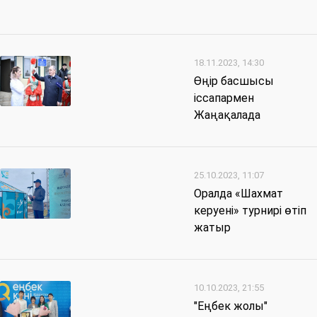
18.11.2023, 14:30
Өңір басшысы
іссапар­мен
Жаңақалада
25.10.2023, 11:07
Оралда «Шахмат
керуені» турнирі өтіп
жатыр
10.10.2023, 21:55
"Еңбек жолы"