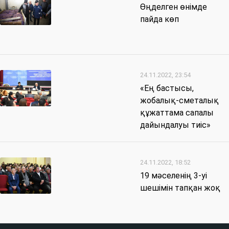
Өңделген өнімде
пайда көп
24.11.2022, 23:54
«Ең бастысы,
жобалық-сметалық
құжаттама сапалы
дайындалуы тиіс»
24.11.2022, 18:52
19 мәселенің 3-уі
шешімін тапқан жоқ