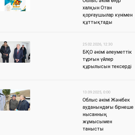
Облыс әкімі өңір
халқын Отан
қорғаушылар күнімен
құттықтады
25.02.2026, 12:30
БҚО әкімі әлеуметтік
тұрғын үйлер
құрылысын тексерді
13.09.2025, 0:00
Облыс әкімі Жәнібек
ауданындағы бірнеше
нысанның
жұмысымен
танысты