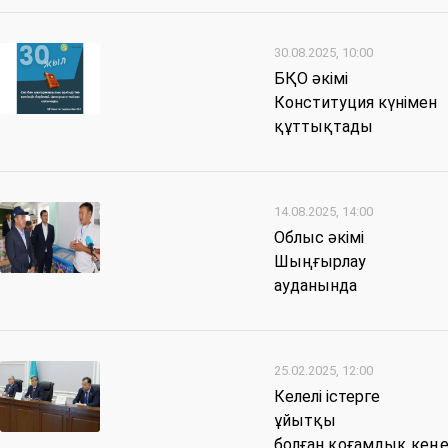
30.08.2025, 10:00
БҚО әкімі
Конституция күнімен
құттықтады
14.08.2025, 14:00
Облыс әкімі
Шыңғырлау
ауданында
25.02.2025, 12:00
Келелі істерге
ұйытқы
болған қоғамдық кең