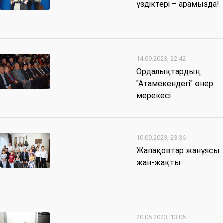
үздіктері – арамызда!
14.09.2023, 22:42
Ордалықтардың
"Атамекендегі" өнер
мерекесі
10.09.2023, 23:36
Жапақовтар жанұясы
жан-жақты
20.05.2023, 13:05