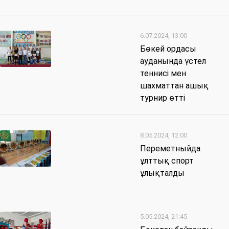
6.07.2024, 13:00
Бөкей ордасы
ауданында үстел
теннисі мен
шахматтан ашық
турнир өтті
8.05.2024, 12:00
Переметныйда
ұлттық спорт
ұлықталды
5.05.2024, 21:45