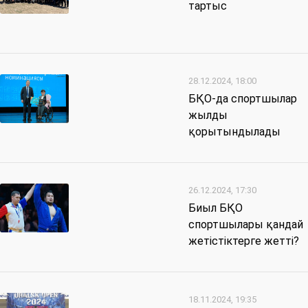
тартыс
28.12.2024, 18:00
БҚО-да спортшылар
жылды
қорытындылады
26.12.2024, 17:30
Биыл БҚО
спортшылары қандай
жетістіктерге жетті?
18.11.2024, 19:35