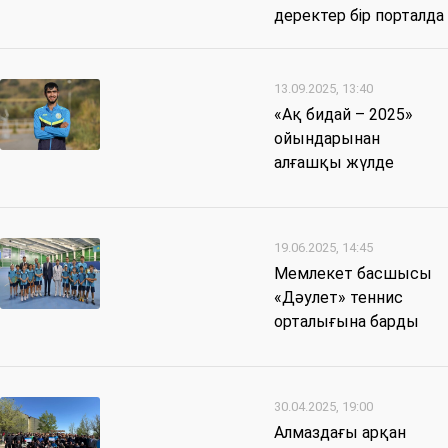
деректер бір порталда
13.09.2025, 13:40
«Ақ бидай – 2025»
ойындарынан
алғашқы жүлде
19.06.2025, 14:45
Мемлекет басшысы
«Дәулет» теннис
орталығына барды
30.04.2025, 19:00
Алмаздағы арқан