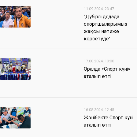
11.09.2024, 23:47
"Дүбірлі додада
спортшыларымыз
жақсы нәтиже
көрсетуде"
17.08.2024, 10:00
Оралда «Спорт күні»
аталып өтті
16.08.2024, 12:45
Жәнібекте Спорт күні
аталып өтті