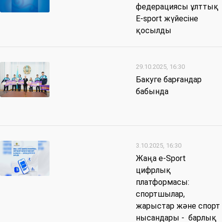
федерациясы ұлттық
E-sport жүйесіне
қосылды
29.10.2025, 16:30
Бакуге барғандар
бабында
3.10.2025, 16:30
Жаңа e-Sport
цифрлық
платформасы:
спортшылар,
жарыстар және спорт
нысандары - барлық