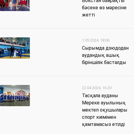
Бокстан байрақты
бәсеке өз мәресіне
жетті
1.05.2024, 18:06
Сырымда дзюдодан
аудандық ашық
біріншілік басталды
22.04.2024, 16:20
Тасқала ауданы
Мереке ауылының
мектеп оқушылары
спорт киімімен
қамтамасыз етілді