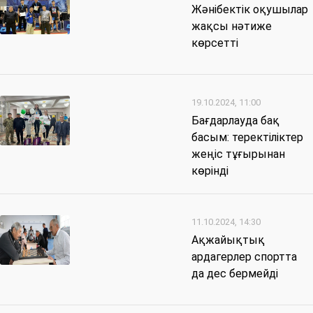
Жәнібектік оқушылар
жақсы нәтиже
көрсетті
19.10.2024, 11:00
Бағдарлауда бақ
басым: теректіліктер
жеңіс тұғырынан
көрінді
11.10.2024, 14:30
Ақжайықтық
ардагерлер спортта
да дес бермейді