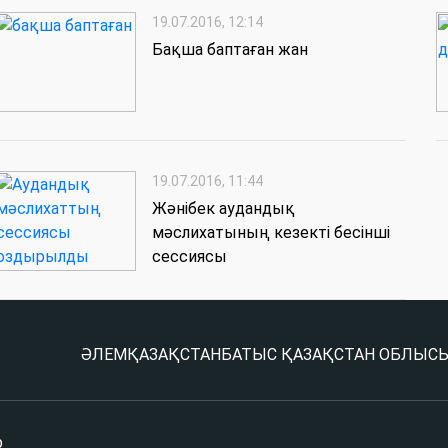
19.07.2016, 12:14
Бақша баптаған жан
19.07.2016, 11:44
Жәнібек аудандық
мәслихатының кезекті бесінші
сессиясы
ӘЛЕМ
ҚАЗАҚСТАН
БАТЫС ҚАЗАҚСТАН ОБЛЫС
р