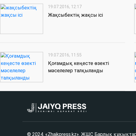
19.07.2016, 12:17
Жақсыбектің жақсы ісі
19.07.2016, 11:55
Қоғамдық кеңесте өзекті
мәселелер талқыланды
© 2024. «Zhaikpress.kz». ЖШС Барлық құқықта