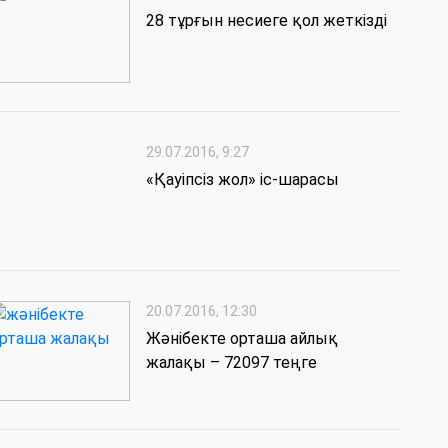
28 тұрғын несиеге қол жеткізді
29.07.2016, 9:27
«Қауіпсіз жол» іс-шарасы
20.07.2016, 12:30
Жәнібекте орташа айлық
жалақы – 72097 теңге