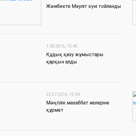
Жәнібекте Мәуліт күні тойланды
1.08.2016, 15:45
Құдық қазу жұмыстары
қарқын алды
25.07.2016, 10:44
Мәңгілік махаббат иелеріне
құрмет