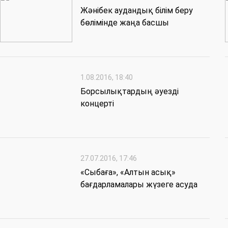
Жәнібек аудандық білім беру
бөлімінде жаңа басшы
1.08.2016, 18:40
Борсылықтардың әуезді
концерті
27.07.2016, 17:46
«Сыбаға», «Алтын асық»
бағдарламалары жүзеге асуда