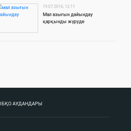
19.07.2016, 12:11
Мал азығын дайындау
қарқынды жүруде
Ы
БҚО АУДАНДАРЫ