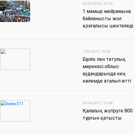
25.04.2018, 12:20
1 мамыр мейрамына
байланысты жол
қозғалысы шектеледі
1.05.2017, 16:59
Бірлік пен татулық
мерекесі облыс
аудандарында кең
көлемде аталып өтті
30.04.2017, 13:48
Қалалық жүгіруге 800
тұрғын қатысты