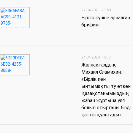
27.04.2021, 23:58
Бірлік күніне арналған
брифинг
24.04.2020, 15:33
Жалпақталдық
Михаил Сламихин:
«Бірлік пен
ынтымақты ту еткен
Қазақстанымыздың
жаһан жұртына үлгі
болып отырғаны бізді
қатты қуантады»