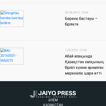
26.04.2017, 19:06
Береке бастауы –
бірлікте
1.05.2016, 12:04
Абай алаңында
Қазақстан халқының
бірлігі күніне арналған
мерекелік шара өтті
ӘЛЕМ
ҚАЗАҚСТАН