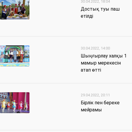
30.04.2022, 18:04
Достық туы паш
етілді
30.04.2022, 14:00
Шыңғырлау халқы 1
мамыр мерекесін
атап өтті
29.04.2022, 20:11
Бірлік пен береке
мейрамы