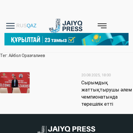
Тег: Айбол Оразғалиев
20.08.2025, 18:00
Сырымдық
жаттықтырушы әлем
чемпионатында
төрешілік етті