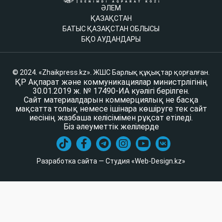
ӘЛЕМ
ҚАЗАҚСТАН
БАТЫС ҚАЗАҚСТАН ОБЛЫСЫ
БҚО АУДАНДАРЫ
© 2024. «Zhaikpress.kz». ЖШС Барлық құқықтар қорғалған.
ҚР Ақпарат және коммуникациялар министрлігінің
30.01.2019 ж. № 17490-ИА куәлігі берілген.
Сайт материалдарын коммерциялық не басқа
мақсатта толық немесе ішінара көшіруге тек сайт
иесінің жазбаша келісімімен рұқсат етіледі.
Біз әлеуметтік желілерде
Разработка сайта — Студия «Web-Design.kz»