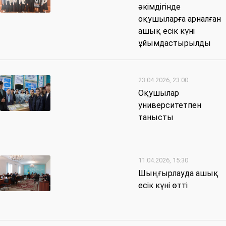
әкімдігінде
оқушыларға арналған
ашық есік күні
ұйымдастырылды
23.04.2026, 23:00
Оқушылар
университетпен
танысты
11.04.2026, 15:30
Шыңғырлауда ашық
есік күні өтті