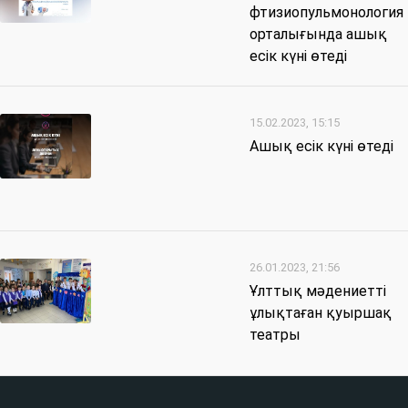
фтизиопульмонология
орталығында ашық
есік күні өтеді
15.02.2023, 15:15
Ашық есік күні өтеді
26.01.2023, 21:56
Ұлттық мәдениетті
ұлықтаған қуыршақ
театры