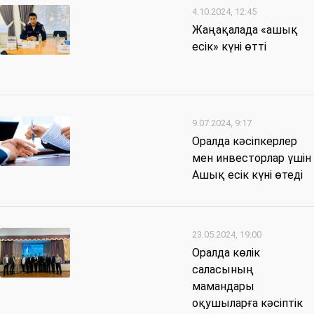
4.10.2024, 12:45
Жаңақалада «ашық
есік» күні өтті
9.07.2024, 9:17
Оралда кәсіпкерлер
мен инвесторлар үшін
Ашық есік күні өтеді
23.05.2024, 19:00
Оралда көлік
саласының
мамандары
оқушыларға кәсіптік