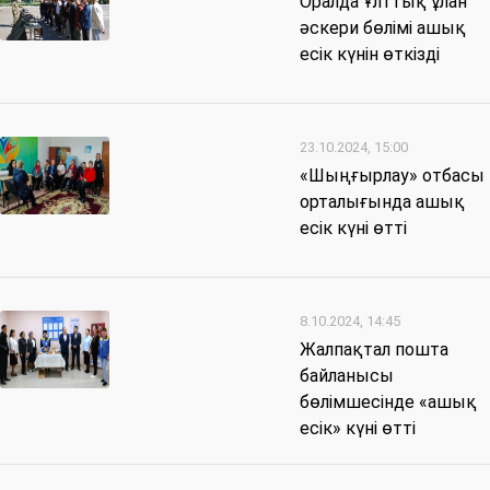
Оралда Ұлттық ұлан
әскери бөлімі ашық
есік күнін өткізді
23.10.2024, 15:00
«Шыңғырлау» отбасы
орталығында ашық
есік күні өтті
8.10.2024, 14:45
Жалпақтал пошта
байланысы
бөлімшесінде «ашық
есік» күні өтті