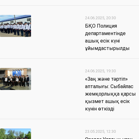
24.06.2025, 20:30
БҚО Полиция
департаментінде
ашық есік күні
ұйымдастырылды
24.06.2025, 19:30
«Заң және тәртіп»
апталығы: Сыбайлас
жемқорлыққа қарсы
қызмет ашық есік
күнін өткізді
23.05.2025, 12:30