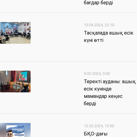
бағдар берді
10.04.2024, 22:10
Тасқалада ашық есік
күні өтті
9.03.2024, 9:00
Теректі ауданы: ашық
есік күнінде
мамандар кеңес
берді
12.02.2024, 13:00
БҚО-дағы