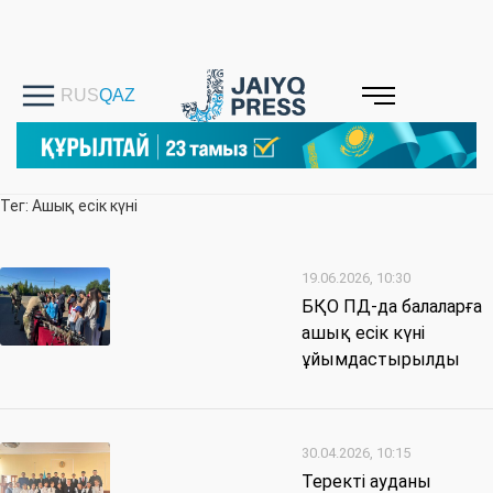
Тег: Ашық есік күні
19.06.2026, 10:30
БҚО ПД-да балаларға
ашық есік күні
ұйымдастырылды
30.04.2026, 10:15
Теректі ауданы