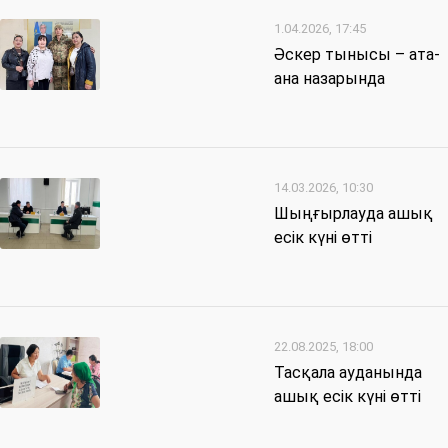
1.04.2026, 17:45
Әскер тынысы – ата-
ана назарында
14.03.2026, 10:30
Шыңғырлауда ашық
есік күні өтті
22.08.2025, 18:00
Тасқала ауданында
ашық есік күні өтті