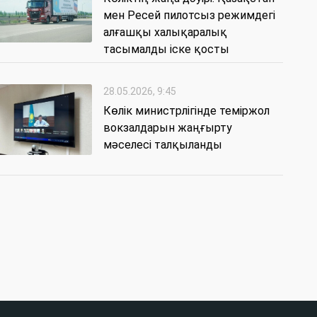
мен Ресей пилотсыз режимдегі
алғашқы халықаралық
тасымалды іске қосты
28.05.2026, 9:45
Көлік министрлігінде теміржол
вокзалдарын жаңғырту
мәселесі талқыланды