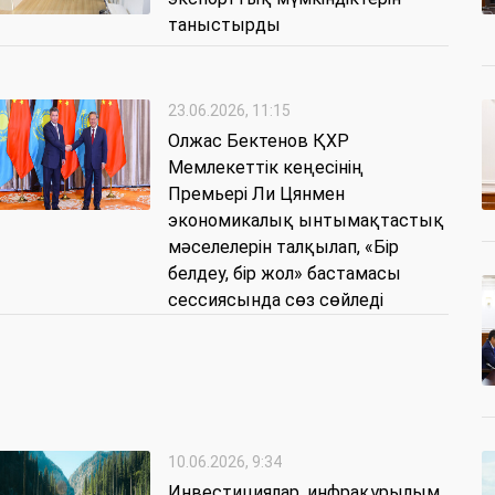
таныстырды
23.06.2026, 11:15
Олжас Бектенов ҚХР
Мемлекеттік кеңесінің
Премьері Ли Цянмен
экономикалық ынтымақтастық
мәселелерін талқылап, «Бір
белдеу, бір жол» бастамасы
сессиясында сөз сөйледі
10.06.2026, 9:34
Инвестициялар, инфрақұрылым