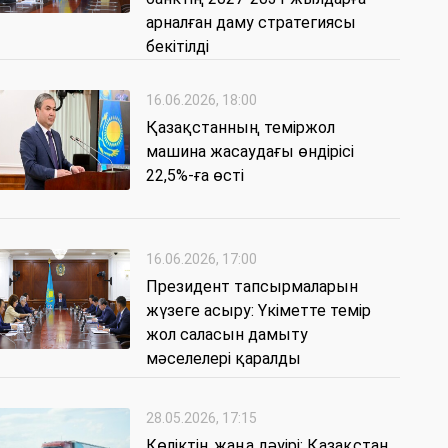
арналған даму стратегиясы
бекітілді
16.06.2026, 18:00
Қазақстанның теміржол
машина жасаудағы өндірісі
22,5%-ға өсті
16.06.2026, 17:00
Президент тапсырмаларын
жүзеге асыру: Үкіметте темір
жол саласын дамыту
мәселелері қаралды
28.05.2026, 17:15
Көліктің жаңа дәуірі: Қазақстан