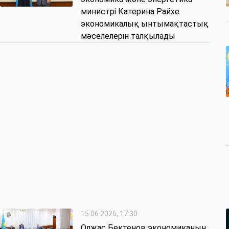
министрі Катерина Райхе
экономикалық ынтымақтастық
мәселелерін талқылады
15.06.2026, 17:30
Олжас Бектенов экономиканың