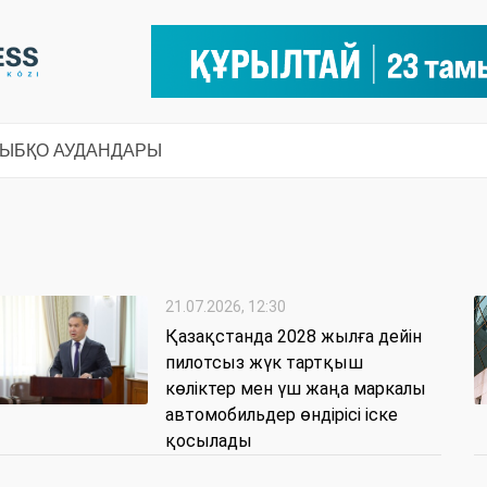
СЫ
БҚО АУДАНДАРЫ
21.07.2026, 12:30
Қазақстанда 2028 жылға дейін
пилотсыз жүк тартқыш
көліктер мен үш жаңа маркалы
автомобильдер өндірісі іске
қосылады