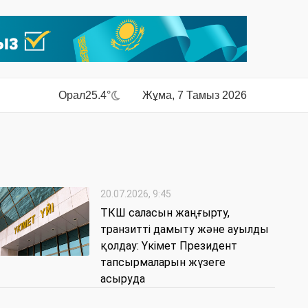
Орал
25.4°
Жұма, 7 Тамыз 2026
20.07.2026, 9:45
ТКШ саласын жаңғырту,
транзитті дамыту және ауылды
қолдау: Үкімет Президент
тапсырмаларын жүзеге
асыруда