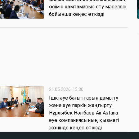
өсімін қамтамасыз ету мәселесі
бойынша кеңес өткізді
21.05.2026, 15:30
Ішкі әуе бағыттарын дамыту
және әуе паркін жаңғырту:
Нұрлыбек Нәлібаев Air Astana
әуе компаниясының қызметі
жөнінде кеңес өткізді