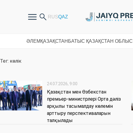
ӘЛЕМ
ҚАЗАҚСТАН
БАТЫС ҚАЗАҚСТАН ОБЛЫ
Тег: көлік
24.07.2026, 9:00
Қазақстан мен Өзбекстан
премьер-министрлері Орта дәліз
арқылы тасымалдау көлемін
арттыру перспективаларын
талқылады