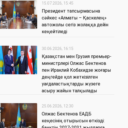
15.07.2026, 15:45
Президент тапсырмасына
сәйкес «Алматы – Қаскелең»
автожолы сегіз жолаққа дейін
кеңейтіледі
30.06.2026, 16:15
Қазақстан мен Грузия премьер-
министрлері Олжас Бектенов
пен Ираклий Кобахидзе жоғары
деңгейде қол жеткізілген
уағдаластықтарды жүзеге
асыру жайын талқылады
25.06.2026, 12:30
Олжас Бектенов ЕАДБ
кеңесінің отырысын өткізді:
банктің 2027-2031 жылдарға