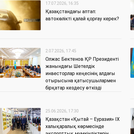
17.07.2026, 16:35
Қазақстандағы аптап:
автокөлікті қалай қорғау керек?
2.07.2026, 17:45
Олжас Бектенов ҚР Президенті
жанындағы Шетелдік
инвесторлар кеңесінің алдағы
отырысына қатысушылармен
бірқатар кездесу өткізді
25.06.2026, 17:30
Қазақстан «Қытай – Еуразия» IX
халықаралық көрмесінде
экспорттық мүмкіндіктерін