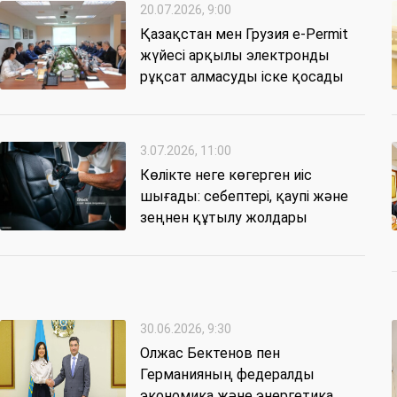
20.07.2026, 9:00
Қазақстан мен Грузия e-Permit
жүйесі арқылы электронды
рұқсат алмасуды іске қосады
3.07.2026, 11:00
Көлікте неге көгерген иіс
шығады: себептері, қаупі және
зеңнен құтылу жолдары
30.06.2026, 9:30
Олжас Бектенов пен
Германияның федералды
экономика және энергетика