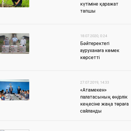
күтіміне қаражат
тапшы
18.07.2020, 0:24
Бәйтеректегі
ауруханаға көмек
көрсетті
27.07.2019, 14:33
«Атамекен»
палатасының өңірлік
кеңесіне жаңа төраға
сайланды