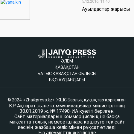
5.12.2016, 11:40
Ауылдастар жарысы
ӘЛЕМ
ҚАЗАҚСТАН
БАТЫС ҚАЗАҚСТАН ОБЛЫСЫ
БҚО АУДАНДАРЫ
© 2024. «Zhaikpress.kz». ЖШС Барлық құқықтар қорғалған.
ҚР Ақпарат және коммуникациялар министрлігінің
30.01.2019 ж. № 17490-ИА куәлігі берілген.
Сайт материалдарын коммерциялық не басқа
мақсатта толық немесе ішінара көшіруге тек сайт
иесінің жазбаша келісімімен рұқсат етіледі.
Біз әлеуметтік желілерде