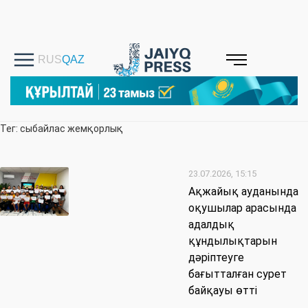
Тег: сыбайлас жемқорлық
23.07.2026, 15:15
Ақжайық ауданында
оқушылар арасында
адалдық
құндылықтарын
дәріптеуге
бағытталған сурет
байқауы өтті