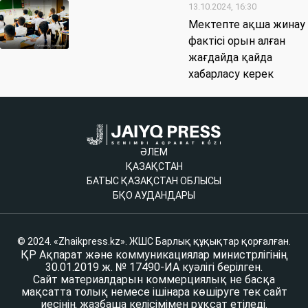
13.10.2024, 16:30
Мектепте ақша жинау
фактісі орын алған
жағдайда қайда
хабарласу керек
ӘЛЕМ
ҚАЗАҚСТАН
БАТЫС ҚАЗАҚСТАН ОБЛЫСЫ
БҚО АУДАНДАРЫ
© 2024. «Zhaikpress.kz». ЖШС Барлық құқықтар қорғалған.
ҚР Ақпарат және коммуникациялар министрлігінің
30.01.2019 ж. № 17490-ИА куәлігі берілген.
Сайт материалдарын коммерциялық не басқа
мақсатта толық немесе ішінара көшіруге тек сайт
иесінің жазбаша келісімімен рұқсат етіледі.