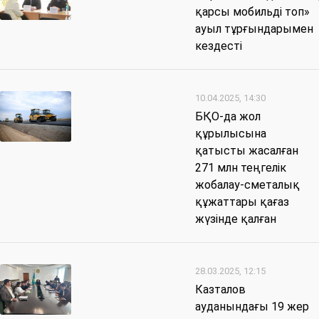
қарсы мобильді топ»
ауыл тұрғындарымен
кездесті
10.04.2025, 14:30
БҚО-да жол
құрылысына
қатысты жасалған
271 млн теңгелік
жобалау-сметалық
құжаттары қағаз
жүзінде қалған
28.03.2025, 12:15
Казталов
ауданындағы 19 жер