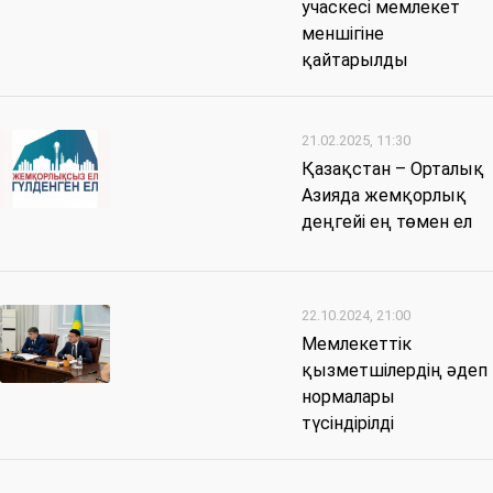
учаскесі мемлекет
меншігіне
қайтарылды
21.02.2025, 11:30
Қазақстан – Орталық
Азияда жемқорлық
деңгейі ең төмен ел
22.10.2024, 21:00
Мемлекеттік
қызметшілердің әдеп
нормалары
түсіндірілді