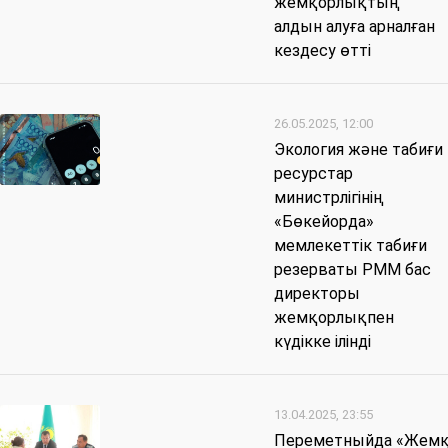
жемқорлықтың
алдын алуға арналған
кездесу өтті
26.05.2025, 12:00
Экология және табиғи
ресурстар
министрлігінің
«Бөкейорда»
мемлекеттік табиғи
резерваты РММ бас
директоры
жемқорлықпен
күдікке ілінді
13.04.2025, 23:55
Переметныйда «Жем