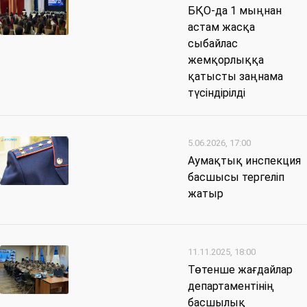
БҚО-да 1 мыңнан
астам жасқа
сыбайлас
жемқорлыққа
қатысты заңнама
түсіндірілді
5.06.2026, 17:00
Аумақтық инспекция
басшысы тергеліп
жатыр
11.11.2025, 18:00
Төтенше жағдайлар
департаментінің
басшылық