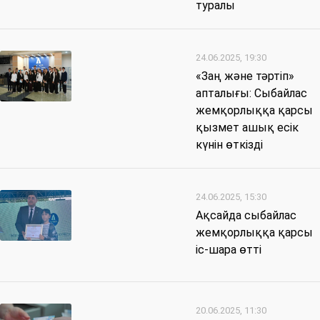
туралы
24.06.2025, 19:30
«Заң және тәртіп»
апталығы: Сыбайлас
жемқорлыққа қарсы
қызмет ашық есік
күнін өткізді
24.06.2025, 15:30
Ақсайда сыбайлас
жемқорлыққа қарсы
іс-шара өтті
20.06.2025, 11:30