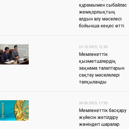
құрамымен сыбайлас
жемқорлықтың
алдын алу мәселесі
бойынша кеңес өтті
23.10.2025, 12:30
Мемлекеттік
қызметшілердің
заңнама талаптарын
сақтау мәселелері
талқыланды
30.06.2025, 17:30
Мемлекеттік басқару
жүйесін жетілдіру
жөніндегі шаралар