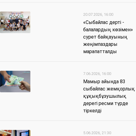
20.07.2026, 16:00
«Сыбайлас дерті -
балалардың көзімен»
сурет байқауының
жеңімпаздары
марапатталды
7.06.2026, 16:00
Мамыр айында 83
сыбайлас жемқорлық
құқықбұзушылық
дерегі ресми түрде
тіркелді
5.06.2026, 21:30