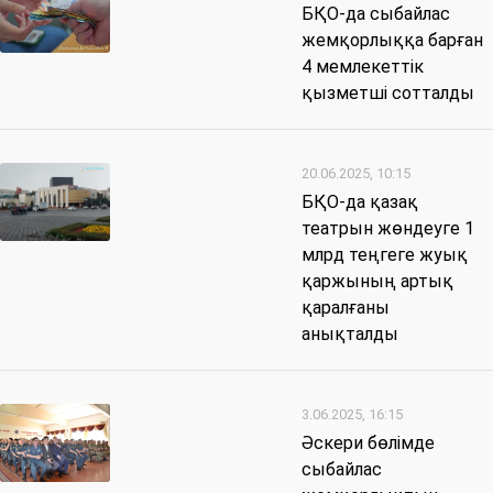
БҚО-да сыбайлас
жемқорлыққа барған
4 мемлекеттік
қызметші сотталды
20.06.2025, 10:15
БҚО-да қазақ
театрын жөндеуге 1
млрд теңгеге жуық
қаржының артық
қаралғаны
анықталды
3.06.2025, 16:15
Әскери бөлімде
сыбайлас