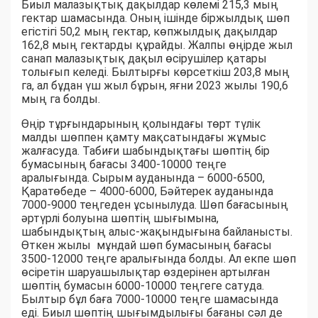
Биыл малазықтық дақылдар көлемі 215,3 мың
гектар шамасында. Оның ішінде біржылдық шөп
егістігі 50,2 мың гектар, көпжылдық дақылдар
162,8 мың гектарды құрайды. Жалпы өңірде жыл
санап малазықтық дақыл өсірушілер қатары
толығып келеді. Былтырғы көрсеткіш 203,8 мың
га, ал бұдан үш жыл бұрын, яғни 2023 жылы 190,6
мың га болды.
Өңір тұрғындарының қолындағы төрт түлік
малды шөппен қамту мақсатындағы жұмыс
жалғасуда. Табиғи шабындықтағы шөптің бір
бумасының бағасы 3400-10000 теңге
аралығында. Сырым ауданында – 6000-6500,
Қаратөбеде – 4000-6000, Бәйтерек ауданында
7000-9000 теңгеден ұсынылуда. Шөп бағасының
әртүрлі болуына шөптің шығымына,
шабындықтың алыс-жақындығына байланысты.
Өткен жылы мұндай шөп бумасының бағасы
3500-12000 теңге аралығында болды. Ал екпе шөп
өсіретін шаруашылықтар өздерінен артылған
шөптің бумасын 6000-10000 теңгеге сатуда.
Былтыр бұл баға 7000-10000 теңге шамасында
еді. Биыл шөптің шығымдылығы бағаны сәл де