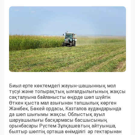
Биыл ерте көктемдегі жауын-шашынның мол
түсуі және топырақтың ылғалдылығының жақсы
сақталуына байланысты өңірде шөп шүйгін.
Өткен қыста мал азығынан тапшылық көрген
Жәнібек, Бөкей ордасы, Казталов аудандарында
да шөп шығымы жақсы. Облыстық ауыл
шаруашылығы басқармасы басшысының
орынбасары Рүстем Зұлқашевтың айтуынша,
былтыр шөптің орташа өнімділігі әр гектарынан