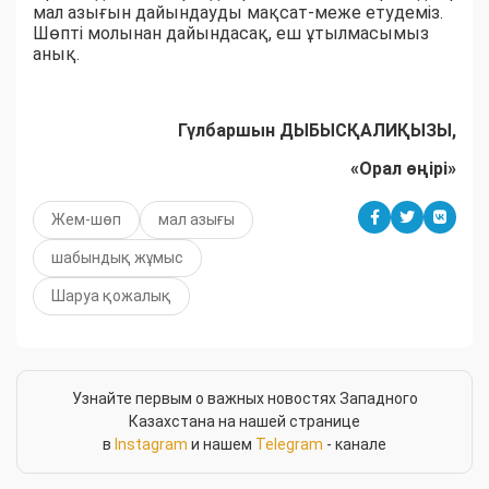
мал азығын дайындауды мақсат-меже етудеміз.
Шөпті молынан дайындасақ, еш ұтылмасымыз
анық.
Гүлбаршын ДЫБЫСҚАЛИҚЫЗЫ,
«Орал өңірі»
Жем-шөп
мал азығы
шабындық жұмыс
Шаруа қожалық
Узнайте первым о важных новостях Западного
Казахстана на нашей странице
в
Instagram
и нашем
Telegram
- канале