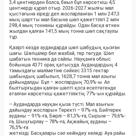
3,4 центнерден болса, биыл бұл көрсеткіш 4,5
центнерді құрап отыр. 2026-2027 жылғы мал
қыстағына кіреді деп жоспарланған 1 млн 247,3
мың шартты мал басына шөп қажеттілігі 2 млн
298,4 мың тоннаны құрайды. Одан басқа өткен
жылдан қалған 141,5 мың тонна шөп сақтаулы
тұр.
Қазіргі кезде аудандарда шөп шабудың қызған
шағы. Шөпшілер бел жазбай, тер төгуде. Шөп
шабатын техника да сайлы. Науқанға облыс
бойынша 4371 орақ қатысуда. Аудандардың 4
тамыздағы мәліметіне сәйкес 3315 гектар
шабындық шабылып, 1628,7 тонна мал азығы
дайындалды. Бұл – жоспардың 70,9%-ы. Ал
былтырғыдан қалған шөпті қоса есептегенде
аталған көрсеткіш қажеттіліктің 77%-ын құрайды.
– Аудандарда науқан қыза түсті. Мал азығын
дайындау жоспарын Теректі – 97%-ға, Бәйтерек
ауданы – 91%-ға, Бөрлі – 81,3%-ға, Сырым – 79,6%-
ға, Шыңғырлау – 78%-ға, Ақжайық ауданы –
76,5%-ға
жеткізді. Басқалары сәл кейіндеу келеді. Ауа райы