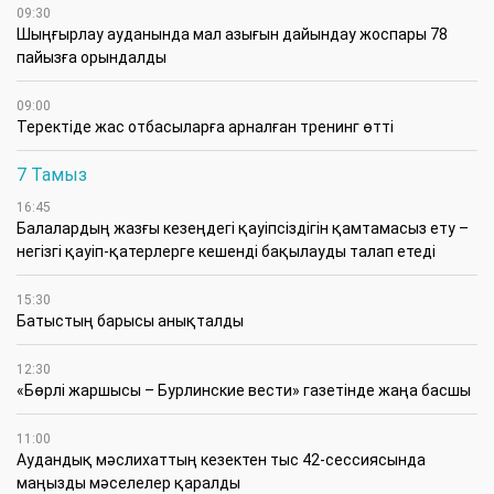
09:30
​Шыңғырлау ауданында мал азығын дайындау жоспары 78
пайызға орындалды
09:00
​Теректіде жас отбасыларға арналған тренинг өтті
7 Тамыз
16:45
Балалардың жазғы кезеңдегі қауіпсіздігін қамтамасыз ету –
негізгі қауіп-қатерлерге кешенді бақылауды талап етеді
15:30
Батыстың барысы анықталды
12:30
«Бөрлі жаршысы – Бурлинские вести» газетінде жаңа басшы
11:00
Аудандық мәслихаттың кезектен тыс 42-сессиясында
маңызды мәселелер қаралды