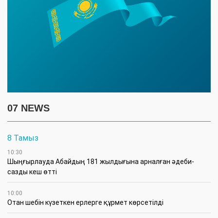
07 NEWS
8 Тамыз
10:30
Шыңғырлауда Абайдың 181 жылдығына арналған әдеби-
сазды кеш өтті
10:00
Отан шебін күзеткен ерлерге құрмет көрсетілді