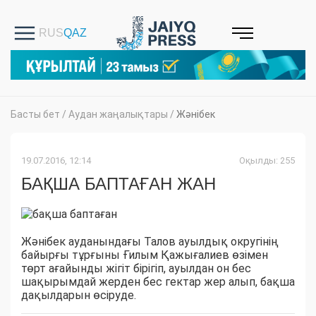
Басты бет
/
Аудан жаңалықтары
/
Жәнібек
19.07.2016, 12:14
Оқылды: 255
БАҚША БАПТАҒАН ЖАН
Жәнібек ауданындағы Талов ауылдық округінің
байырғы тұрғыны Ғилым Қажығалиев өзімен
төрт ағайынды жігіт бірігіп, ауылдан он бес
шақырымдай жерден бес гектар жер алып, бақша
дақылдарын өсіруде.