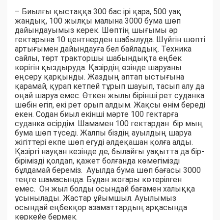
– Биылғы қыстаққа 300 бас ірі қара, 500 уақ
жандық, 100 жылқы малына 3000 бума шөп
дайындауымыз керек. Шөптің шығымы әр
гектарына 10 центнерден шабылуда. Шүйгін шөпті
артығымен дайындауға бел байладық. Техника
сайлы, төрт тракторшы шабындықта еңбек
көрігін қыздыруда. Қазірдің өзінде шаруаны
еңсеру қарқынды. Жаздың аптап ыстығына
қарамай, қурап кетпей тұрып шауып, тасып алу да
оңай шаруа емес. Өткен жылы бірінші рет суданка
шөбін егіп, екі рет орып алдым. Жақсы өнім береді
екен. Содан биыл екінші мәрте 100 гектарға
суданка өсірдім. Шамамен 100 гектардан бір мың
бума шөп түседі. Жалпы біздің ауылдың шаруа
жігіттері екпе шөп егуді әлдеқашан қолға алды.
Қазіргі науқан кезінде де, былайғы уақытта да бір-
бірімізді қолдап, қажет болғанда көмегімізді
бұлдамай береміз. Ауылда бума шөп бағасы 3000
теңге шамасында. Бұдан жоғары көтерілген
емес. Он жыл болды осындай бағамен халыққа
ұсынылады. Жастар ұйымшыл. Ауылымыз
осындай еңбекқор азаматтардың арқасында
көркейе бермек.