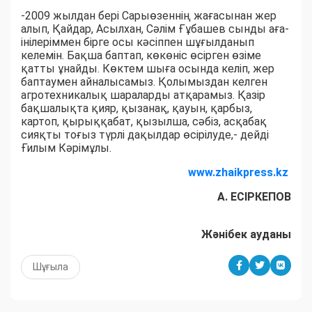
-2009 жылдан бері Сарыөзеннің жағасынан жер
алып, Қайдар, Асылхан, Сәлім Ғұбашев сынды аға-
інілеріммен бірге осы кәсіппен шұғылданып
келемін. Бақша баптап, көкөніс өсірген өзіме
қатты ұнайды. Көктем шыға осында келіп, жер
баптаумен айналысамыз. Қолымыздан келген
агротехникалық шараларды атқарамыз. Қазір
бақшалықта қияр, қызанақ, қауын, қарбыз,
картоп, қырыққабат, қызылша, сәбіз, асқабақ
сияқты тоғыз түрлі дақылдар өсірілуде,- дейді
Ғилым Кәрімұлы.
www.zhaikpress.kz
А. ЕСІРКЕПОВ
Жәнібек ауданы
Шұғыла