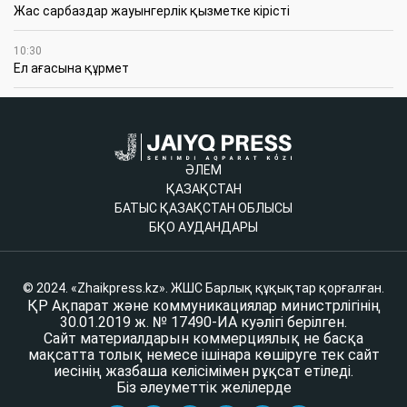
Жас сарбаздар жауынгерлік қызметке кірісті
10:30
Ел ағасына құрмет
ӘЛЕМ
ҚАЗАҚСТАН
БАТЫС ҚАЗАҚСТАН ОБЛЫСЫ
БҚО АУДАНДАРЫ
© 2024. «Zhaikpress.kz». ЖШС Барлық құқықтар қорғалған.
ҚР Ақпарат және коммуникациялар министрлігінің
30.01.2019 ж. № 17490-ИА куәлігі берілген.
Сайт материалдарын коммерциялық не басқа
мақсатта толық немесе ішінара көшіруге тек сайт
иесінің жазбаша келісімімен рұқсат етіледі.
Біз әлеуметтік желілерде