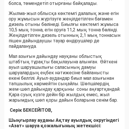
болса, төмендетіп отырғаны байқалады.
Жылма-жыл облысқа көктемгі далалық және егін
ору жұмысын жүргізуге жеңілдетілген бағамен
дизель отыны бөлінеді. Биылғы көктемгі жұмыса
10,5 мың тонна, егін оруға 11,2 мың тонна бөлінді.
Жеңілдетілген дизель отынның 2,1 мың тоннасын
пішен дайындаушы тауар өндірушілер де
пайдалануда.
Мал азығын дайындау науқаны облыстық
штабтың тұрақты бақылауына алынған. Өйткені
ауыл шаруашылығы саласының дамуы
шаруалардың еңбек нәтижесіне байланысты
екені белгілі. Ауыл-аудандар биыл мал азығынан
тапшылық көрмейтін сыңайлы. Шөпшілердің
жем-шөп дайындау қарқыны соны аңғартқандай.
Қара суық күзге дейін бір жылдық емес, жыл
жарымдық шөп қоры дайын боларына сенім бар.
Серік БЕКСЕЙІТОВ,
Шыңғырлау ауданы Ақтау ауылдық округіндегі
«Азат» шаруа қожалығының жетекшісі: