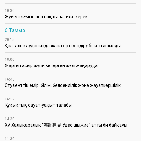
10:30
Жүйелі жұмыс пен нақты нәтиже керек
6 Тамыз
20:15
Қазталов ауданында жаңа өрт сөндіру бекеті ашылды
18:00
Жарты ғасыр жүгін көтерген желі жаңаруда
16:45
Студенттік өмір: білім, белсенділік және жауапкершілік
16:17
Құқықтық сауат-уақыт талабы
14:30
XV Халықаралық “舞蹈世界 Удао шыжие” атты би байқауы
11:30