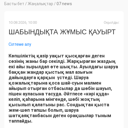
Басты бет
/
Жаңалықтар
/
07 news
10.08.2026, 10:00
Оқылды:
ШАБЫНДЫҚТА ЖҰМЫС ҚАУЫРТ
Сілтеме алу
Көпшіліктің қазір уақыт қысқарған деген
сөзінің жаны бар секілді. Жарқыраған жаздың
екі айы зырылдап өте шықты. Ауылдағы шаруа
баққан жандар қыстық мал азығын
дайындауға қарқын үстеді. Шаруа
қожалықтарына қоса шай-суын малмен
айырып отырған отбасылар да шөбін шауып,
пішен ауласына тасуда. Әйтпесе «кәрі құда»
келіп, қаһарына мінгенде, шөбі жоқтың
қысылып қалатыны рас. Сондықтан қыста
жем-шөп тапшы болып, шаруа
шатқаяқтанбасын деген орақшылар тыным
таппайды.