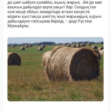
да шөп шабуға қолайлы, ашық-жарық. Әлі де мал
азығын дайындап алуға уақыт бар. Сондықтан
күні кеше облыс әкімдігінде өткен кеңесте
алдағы қыстаққа шөптің жыл жарымдық қорын
дайындауға тапсырма берілді, – деді Рүстем
Мүлкәйұлы.