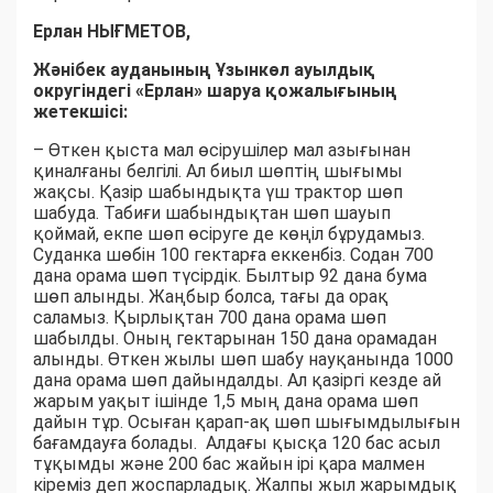
Ерлан НЫҒМЕТОВ,
Жәнібек ауданының Ұзынкөл ауылдық
округіндегі «Ерлан» шаруа қожалығының
жетекшісі:
– Өткен қыста мал өсірушілер мал азығынан
қиналғаны белгілі. Ал биыл шөптің шығымы
жақсы. Қазір шабындықта үш трактор шөп
шабуда. Табиғи шабындықтан шөп шауып
қоймай, екпе шөп өсіруге де көңіл бұрудамыз.
Суданка шөбін 100 гектарға еккенбіз. Содан 700
дана орама шөп түсірдік. Былтыр 92 дана бума
шөп алынды. Жаңбыр болса, тағы да орақ
саламыз. Қырлықтан 700 дана орама шөп
шабылды. Оның гектарынан 150 дана орамадан
алынды. Өткен жылы шөп шабу науқанында 1000
дана орама шөп дайындалды. Ал қазіргі кезде ай
жарым уақыт ішінде 1,5 мың дана орама шөп
дайын тұр. Осыған қарап-ақ шөп шығымдылығын
бағамдауға болады. Алдағы қысқа 120 бас асыл
тұқымды және 200 бас жайын ірі қара малмен
кіреміз деп жоспарладық. Жалпы жыл жарымдық