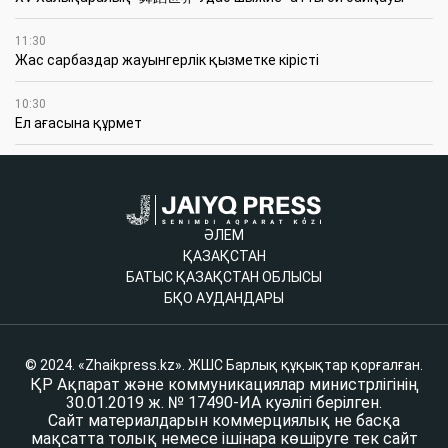
11:30
Жас сарбаздар жауынгерлік қызметке кірісті
10:30
Ел ағасына құрмет
ӘЛЕМ
ҚАЗАҚСТАН
БАТЫС ҚАЗАҚСТАН ОБЛЫСЫ
БҚО АУДАНДАРЫ
© 2024. «Zhaikpress.kz». ЖШС Барлық құқықтар қорғалған.
ҚР Ақпарат және коммуникациялар министрлігінің
30.01.2019 ж. № 17490-ИА куәлігі берілген.
Сайт материалдарын коммерциялық не басқа
мақсатта толық немесе ішінара көшіруге тек сайт