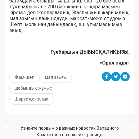
бағамдауға болады. Алдағы қысқа 120 бас асыл
тұқымды және 200 бас жайын ірі қара малмен
кіреміз деп жоспарладық. Жалпы жыл жарымдық
мал азығын дайындауды мақсат-меже етудеміз.
Шөпті молынан дайындасақ, еш ұтылмасымыз
анық.
Гүлбаршын ДЫБЫСҚАЛИҚЫЗЫ,
«Орал өңірі»
Жем-шөп
мал азығы
шабындық жұмыс
Шаруа қожалық
Узнайте первым о важных новостях Западного
Казахстана на нашей странице