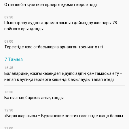
Отан шебін күзеткен ерлерге құрмет көрсетілді
09:30
​Шыңғырлау ауданында мал азығын дайындау жоспары 78
пайызға орындалды
09:00
​Теректіде жас отбасыларға арналған тренинг өтті
7 Тамыз
16:45
Балалардың жазғы кезеңдегі қауіпсіздігін қамтамасыз ету –
негізгі қауіп-қатерлерге кешенді бақылауды талап етеді
15:30
Батыстың барысы анықталды
12:30
«Бөрлі жаршысы – Бурлинские вести» газетінде жаңа басшы
11:00