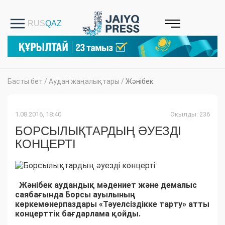
Басты бет
/
Аудан жаңалықтары
/
Жәнібек
1.08.2016, 18:40
Оқылды: 236
БОРСЫЛЫҚТАРДЫҢ ӘУЕЗДІ
КОНЦЕРТІ
Жәнібек аудандық мәдениет және демалыс
саябағында Борсы ауылының
көркемөнерпаздары «Тәуелсіздікке тарту» атты
концерттік бағдарлама қойды.