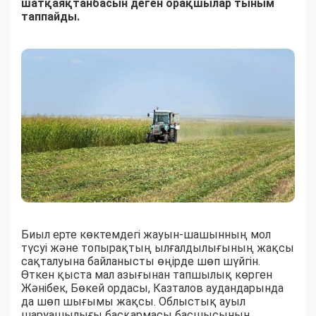
шатқаяқтанбасын деген орақшылар тыным
таппайды.
Биыл ерте көктемдегі жауын-шашынның мол
түсуі және топырақтың ылғалдылығының жақсы
сақталуына байланысты өңірде шөп шүйгін.
Өткен қыста мал азығынан тапшылық көрген
Жәнібек, Бөкей ордасы, Казталов аудандарында
да шөп шығымы жақсы. Облыстық ауыл
шаруашылығы басқармасы басшысының