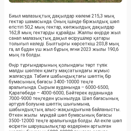
Биыл малазықтық дақылдар көлемі 215,3 мың
гектар шамасында. Оның ішінде біржылдық шөп
егістігі 50,2 мың гектар, көпжылдық дақылдар
162,8 мың гектарды құрайды. Жалпы өңірде жыл
санап малазықтық дақыл өсірушілер қатары
толығып келеді. Былтырғы көрсеткіш 203,8 мың
га, ал бұдан үш жыл бұрын, яғни 2023 жылы 190,6
мың га болды.
Өңір тұрғындарының қолындағы төрт түлік
малды шөппен қамту мақсатындағы жұмыс
жалғасуда. Табиғи шабындықтағы шөптің бір
бумасының бағасы 3400-10000 теңге
аралығында. Сырым ауданында – 6000-6500,
Қаратөбеде – 4000-6000, Бәйтерек ауданында
7000-9000 теңгеден ұсынылуда. Шөп бағасының
әртүрлі болуына шөптің шығымына,
шабындықтың алыс-жақындығына байланысты.
Өткен жылы мұндай шөп бумасының бағасы
3500-12000 теңге аралығында болды. Ал екпе шөп
өсіретін шаруашылықтар өздерінен артылған