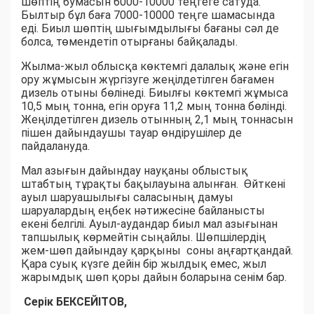
шөптің бумасын 6000-10000 теңгеге сатуда.
Былтыр бұл баға 7000-10000 теңге шамасында
еді. Биыл шөптің шығымдылығы бағаны сәл де
болса, төмендетіп отырғаны байқалады.
Жылма-жыл облысқа көктемгі далалық және егін
ору жұмысын жүргізуге жеңілдетілген бағамен
дизель отыны бөлінеді. Биылғы көктемгі жұмыса
10,5 мың тонна, егін оруға 11,2 мың тонна бөлінді.
Жеңілдетілген дизель отынның 2,1 мың тоннасын
пішен дайындаушы тауар өндірушілер де
пайдалануда.
Мал азығын дайындау науқаны облыстық
штабтың тұрақты бақылауына алынған. Өйткені
ауыл шаруашылығы саласының дамуы
шаруалардың еңбек нәтижесіне байланысты
екені белгілі. Ауыл-аудандар биыл мал азығынан
тапшылық көрмейтін сыңайлы. Шөпшілердің
жем-шөп дайындау қарқыны соны аңғартқандай.
Қара суық күзге дейін бір жылдық емес, жыл
жарымдық шөп қоры дайын боларына сенім бар.
Серік БЕКСЕЙІТОВ,