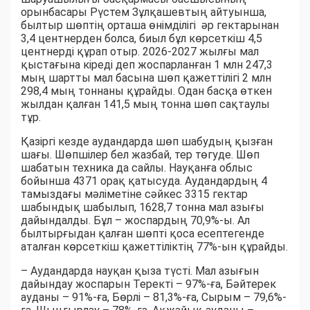
орынбасары Рүстем Зұлқашевтың айтуынша,
былтыр шөптің орташа өнімділігі әр гектарынан
3,4 центнерден болса, биыл бұл көрсеткіш 4,5
центнерді құрап отыр. 2026-2027 жылғы мал
қыстағына кіреді деп жоспарланған 1 млн 247,3
мың шартты мал басына шөп қажеттілігі 2 млн
298,4 мың тоннаны құрайды. Одан басқа өткен
жылдан қалған 141,5 мың тонна шөп сақтаулы
тұр.
Қазіргі кезде аудандарда шөп шабудың қызған
шағы. Шөпшілер бел жазбай, тер төгуде. Шөп
шабатын техника да сайлы. Науқанға облыс
бойынша 4371 орақ қатысуда. Аудандардың 4
тамыздағы мәліметіне сәйкес 3315 гектар
шабындық шабылып, 1628,7 тонна мал азығы
дайындалды. Бұл – жоспардың 70,9%-ы. Ал
былтырғыдан қалған шөпті қоса есептегенде
аталған көрсеткіш қажеттіліктің 77%-ын құрайды.
– Аудандарда науқан қыза түсті. Мал азығын
дайындау жоспарын Теректі – 97%-ға, Бәйтерек
ауданы – 91%-ға, Бөрлі – 81,3%-ға, Сырым – 79,6%-