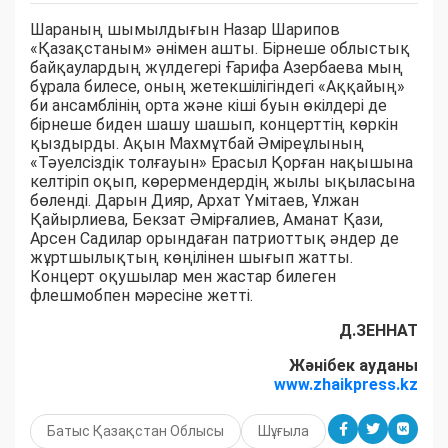
Шараның шымылдығын Назар Шарипов
«Қазақстаным» әнімен ашты. Бірнеше облыстық
байқаулардың жүлдегері Ғарифа Азербаева мың
бұрала билесе, оның жетекшілігіндегі «Аққайың»
би ансамблінің орта және кіші буын өкілдері де
бірнеше биден шашу шашып, концерттің көркін
қыздырды. Ақын Махмұтбай Әміреұлының
«Тәуелсіздік толғауын» Ерасыл Қорған нақышына
келтіріп оқып, көрермендердің жылы ықыласына
бөленді. Дарын Дияр, Архат Үмітаев, Ұлжан
Қайырлиева, Бекзат Әмірғалиев, Аманат Қази,
Арсен Садилар орындаған патриоттық әндер де
жұртшылықтың көңілінен шығып жатты.
Концерт оқушылар мен жастар билеген
флешмобпен мәресіне жетті.
Д.ЗЕННАТ
Жәнібек ауданы
www.zhaikpress.kz
Батыс Қазақстан Облысы
Шұғыла