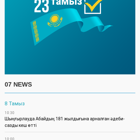
07 NEWS
8 Тамыз
10:30
Шыңғырлауда Абайдың 181 жылдығына арналған әдеби-
сазды кеш өтті
10:00