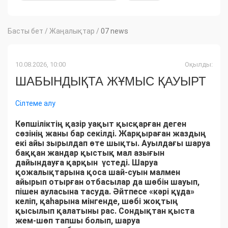
Басты бет
/
Жаңалықтар
/
07 news
10.08.2026, 10:00
Оқылды:
ШАБЫНДЫҚТА ЖҰМЫС ҚАУЫРТ
Сілтеме алу
Көпшіліктің қазір уақыт қысқарған деген
сөзінің жаны бар секілді. Жарқыраған жаздың
екі айы зырылдап өте шықты. Ауылдағы шаруа
баққан жандар қыстық мал азығын
дайындауға қарқын үстеді. Шаруа
қожалықтарына қоса шай-суын малмен
айырып отырған отбасылар да шөбін шауып,
пішен ауласына тасуда. Әйтпесе «кәрі құда»
келіп, қаһарына мінгенде, шөбі жоқтың
қысылып қалатыны рас. Сондықтан қыста
жем-шөп тапшы болып, шаруа