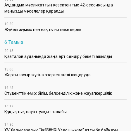
Аудандық мәслихаттың кезектен тыс 42-сессиясында
маңызды мәселелер қаралды
10:30
Жүйелі жұмыс пен нақты нәтиже керек
6 Тамыз
20:15
Қазталов ауданында жаңа өрт сөндіру бекеті ашылды
18:00
Жарты ғасыр жүгін көтерген желі жаңаруда
16:45
Студенттік өмір: білім, белсенділік және жауапкершілік
16:17
Құқықтық сауат-уақыт талабы
14:30
XV Халықаралық “舞蹈世界 Удао шыжие” атты би байқауы