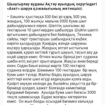
Шыңғырлау ауданы Ақтау ауылдық округіндегі
«Азат» шаруа қожалығының жетекшісі:
– Биылғы қыстаққа 300 бас ірі қара, 500 уақ
жандық, 100 жылқы малына 3000 бума шөп
дайындауымыз керек. Шөптің шығымы әр
гектарына 10 центнерден шабылуда. Шүйгін шөпті
артығымен дайындауға бел байладық. Техника
сайлы, төрт тракторшы шабындықта еңбек
көрігін қыздыруда. Қазірдің өзінде шаруаны
еңсеру қарқынды. Жаздың аптап ыстығына
қарамай, қурап кетпей тұрып шауып, тасып алу да
оңай шаруа емес. Өткен жылы бірінші рет суданка
шөбін егіп, екі рет орып алдым. Жақсы өнім береді
екен. Содан биыл екінші мәрте 100 гектарға
суданка өсірдім. Шамамен 100 гектардан бір мың
бума шөп түседі. Жалпы біздің ауылдың шаруа
жігіттері екпе шөп егуді әлдеқашан қолға алды.
Қазіргі науқан кезінде де, былайғы уақытта да бір-
бірімізді қолдап, қажет болғанда көмегімізді
бұлдамай береміз. Ауылда бума шөп бағасы 3000
теңге шамасында. Бұдан жоғары көтерілген
емес. Он жыл болды осындай бағамен халыққа