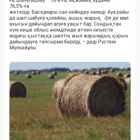
ға, Шыңғырлау – 78%-ға, Ақжайық ауданы –
76,5%-ға
жеткізді. Басқалары сәл кейіндеу келеді. Ауа райы
да шөп шабуға қолайлы, ашық-жарық. Әлі де мал
азығын дайындап алуға уақыт бар. Сондықтан
күні кеше облыс әкімдігінде өткен кеңесте
алдағы қыстаққа шөптің жыл жарымдық қорын
дайындауға тапсырма берілді, – деді Рүстем
Мүлкәйұлы.