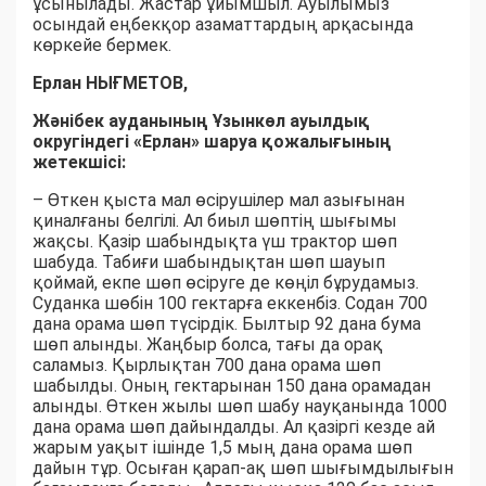
ұсынылады. Жастар ұйымшыл. Ауылымыз
осындай еңбекқор азаматтардың арқасында
көркейе бермек.
Ерлан НЫҒМЕТОВ,
Жәнібек ауданының Ұзынкөл ауылдық
округіндегі «Ерлан» шаруа қожалығының
жетекшісі:
– Өткен қыста мал өсірушілер мал азығынан
қиналғаны белгілі. Ал биыл шөптің шығымы
жақсы. Қазір шабындықта үш трактор шөп
шабуда. Табиғи шабындықтан шөп шауып
қоймай, екпе шөп өсіруге де көңіл бұрудамыз.
Суданка шөбін 100 гектарға еккенбіз. Содан 700
дана орама шөп түсірдік. Былтыр 92 дана бума
шөп алынды. Жаңбыр болса, тағы да орақ
саламыз. Қырлықтан 700 дана орама шөп
шабылды. Оның гектарынан 150 дана орамадан
алынды. Өткен жылы шөп шабу науқанында 1000
дана орама шөп дайындалды. Ал қазіргі кезде ай
жарым уақыт ішінде 1,5 мың дана орама шөп
дайын тұр. Осыған қарап-ақ шөп шығымдылығын