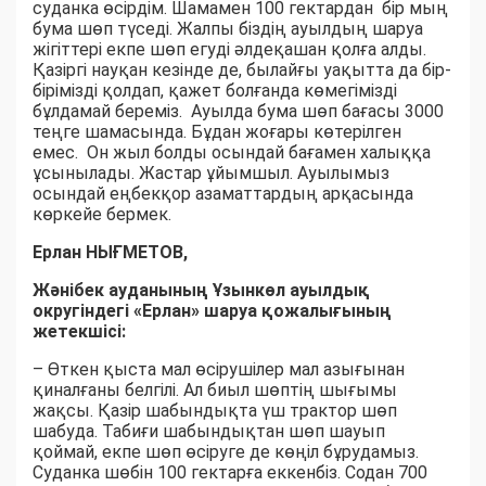
суданка өсірдім. Шамамен 100 гектардан бір мың
бума шөп түседі. Жалпы біздің ауылдың шаруа
жігіттері екпе шөп егуді әлдеқашан қолға алды.
Қазіргі науқан кезінде де, былайғы уақытта да бір-
бірімізді қолдап, қажет болғанда көмегімізді
бұлдамай береміз. Ауылда бума шөп бағасы 3000
теңге шамасында. Бұдан жоғары көтерілген
емес. Он жыл болды осындай бағамен халыққа
ұсынылады. Жастар ұйымшыл. Ауылымыз
осындай еңбекқор азаматтардың арқасында
көркейе бермек.
Ерлан НЫҒМЕТОВ,
Жәнібек ауданының Ұзынкөл ауылдық
округіндегі «Ерлан» шаруа қожалығының
жетекшісі:
– Өткен қыста мал өсірушілер мал азығынан
қиналғаны белгілі. Ал биыл шөптің шығымы
жақсы. Қазір шабындықта үш трактор шөп
шабуда. Табиғи шабындықтан шөп шауып
қоймай, екпе шөп өсіруге де көңіл бұрудамыз.
Суданка шөбін 100 гектарға еккенбіз. Содан 700