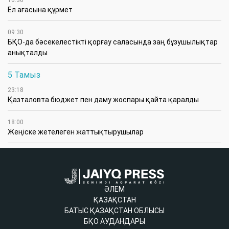
Ел ағасына құрмет
09:30
БҚО-да бәсекелестікті қорғау саласында заң бұзушылықтар
анықталды
5 Тамыз
23:18
Қазталовта бюджет пен даму жоспары қайта қаралды
18:00
Жеңіске жетелеген жаттықтырушылар
ӘЛЕМ
ҚАЗАҚСТАН
БАТЫС ҚАЗАҚСТАН ОБЛЫСЫ
БҚО АУДАНДАРЫ