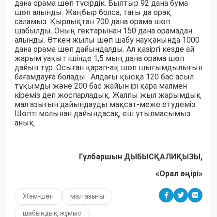
дана орама шөп түсірдік. Былтыр 92 дана бума
шөп алынды. Жаңбыр болса, тағы да орақ
саламыз. Қырлықтан 700 дана орама шөп
шабылды. Оның гектарынан 150 дана орамадан
алынды. Өткен жылы шөп шабу науқанында 1000
дана орама шөп дайындалды. Ал қазіргі кезде ай
жарым уақыт ішінде 1,5 мың дана орама шөп
дайын тұр. Осыған қарап-ақ шөп шығымдылығын
бағамдауға болады. Алдағы қысқа 120 бас асыл
тұқымды және 200 бас жайын ірі қара малмен
кіреміз деп жоспарладық. Жалпы жыл жарымдық
мал азығын дайындауды мақсат-меже етудеміз.
Шөпті молынан дайындасақ, еш ұтылмасымыз
анық.
Гүлбаршын ДЫБЫСҚАЛИҚЫЗЫ,
«Орал өңірі»
Жем-шөп
мал азығы
шабындық жұмыс