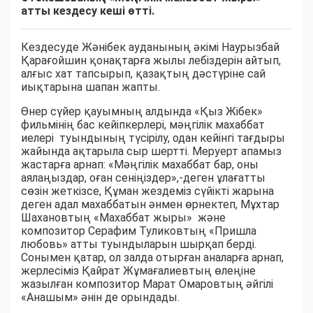
атты кездесу кеші өтті.
Кездесуде Жәнібек ауданының әкімі Наурызбай
Қарағойшин қонақтарға жылы лебіздерін айтып,
алғыс хат тапсырып, қазақтың дәстүріне сай
иықтарына шапан жапты.
Өнер сүйер қауымның алдында «Қыз Жібек»
фильмінің бас кейіпкерлері, мәңгілік махаббат
иелері туындының түсірілу, одан кейінгі тағдыры
жайында ақтарыла сыр шертті. Меруерт апамыз
жастарға арнап: «Мәңгілік махаббат бар, оны
аялаңыздар, оған сеніңіздер»,-деген ұлағатты
сөзін жеткізсе, Құман жездеміз сүйікті жарына
деген адал махаббатын әнмен өрнектеп, Мұхтар
Шахановтың «Махаббат жыры» және
композитор Серафим Туликовтың «Пришла
любовь» атты туындыларын шырқап берді.
Сонымен қатар, ол залда отырған аналарға арнап,
жерлесіміз Қайрат Жұмағалиевтың өлеңіне
жазылған композитор Марат Омаровтың әйгілі
«Анашым» әнін де орындады.