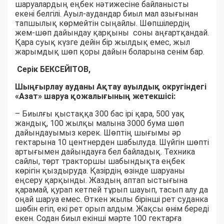
шаруалардың еңбек нәтижесіне байланысты
екені белгілі. Ауыл-аудандар биыл мал азығынан
тапшылық көрмейтін сыңайлы. Шөпшілердің
жем-шөп дайындау қарқыны соны аңғартқандай.
Қара суық күзге дейін бір жылдық емес, жыл
жарымдық шөп қоры дайын боларына сенім бар.
Серік БЕКСЕЙІТОВ,
Шыңғырлау ауданы Ақтау ауылдық округіндегі
«Азат» шаруа қожалығының жетекшісі:
– Биылғы қыстаққа 300 бас ірі қара, 500 уақ
жандық, 100 жылқы малына 3000 бума шөп
дайындауымыз керек. Шөптің шығымы әр
гектарына 10 центнерден шабылуда. Шүйгін шөпті
артығымен дайындауға бел байладық. Техника
сайлы, төрт тракторшы шабындықта еңбек
көрігін қыздыруда. Қазірдің өзінде шаруаны
еңсеру қарқынды. Жаздың аптап ыстығына
қарамай, қурап кетпей тұрып шауып, тасып алу да
оңай шаруа емес. Өткен жылы бірінші рет суданка
шөбін егіп, екі рет орып алдым. Жақсы өнім береді
екен. Содан биыл екінші мәрте 100 гектарға