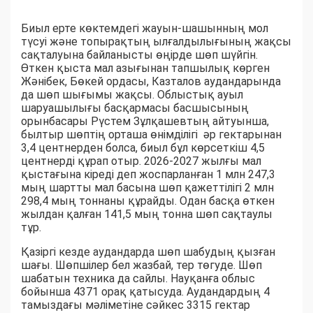
Биыл ерте көктемдегі жауын-шашынның мол
түсуі және топырақтың ылғалдылығының жақсы
сақталуына байланысты өңірде шөп шүйгін.
Өткен қыста мал азығынан тапшылық көрген
Жәнібек, Бөкей ордасы, Казталов аудандарында
да шөп шығымы жақсы. Облыстық ауыл
шаруашылығы басқармасы басшысының
орынбасары Рүстем Зұлқашевтың айтуынша,
былтыр шөптің орташа өнімділігі әр гектарынан
3,4 центнерден болса, биыл бұл көрсеткіш 4,5
центнерді құрап отыр. 2026-2027 жылғы мал
қыстағына кіреді деп жоспарланған 1 млн 247,3
мың шартты мал басына шөп қажеттілігі 2 млн
298,4 мың тоннаны құрайды. Одан басқа өткен
жылдан қалған 141,5 мың тонна шөп сақтаулы
тұр.
Қазіргі кезде аудандарда шөп шабудың қызған
шағы. Шөпшілер бел жазбай, тер төгуде. Шөп
шабатын техника да сайлы. Науқанға облыс
бойынша 4371 орақ қатысуда. Аудандардың 4
тамыздағы мәліметіне сәйкес 3315 гектар