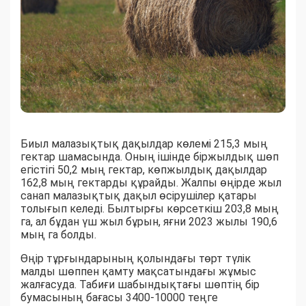
Биыл малазықтық дақылдар көлемі 215,3 мың
гектар шамасында. Оның ішінде біржылдық шөп
егістігі 50,2 мың гектар, көпжылдық дақылдар
162,8 мың гектарды құрайды. Жалпы өңірде жыл
санап малазықтық дақыл өсірушілер қатары
толығып келеді. Былтырғы көрсеткіш 203,8 мың
га, ал бұдан үш жыл бұрын, яғни 2023 жылы 190,6
мың га болды.
Өңір тұрғындарының қолындағы төрт түлік
малды шөппен қамту мақсатындағы жұмыс
жалғасуда. Табиғи шабындықтағы шөптің бір
бумасының бағасы 3400-10000 теңге