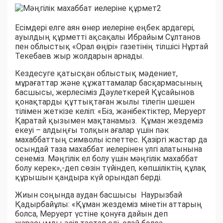
Есімдері елге аян өнер иелеріне еңбек ардагері,
ауылдың құрметті ақсақалы Ибрайым Сұлтанов
пен облыстық «Орал өңірі» газетінің тілшісі Нұртай
Текебаев жыр жолдарын арнады.
Кездесуге қатысқан облыстық мәдениет,
мұрағаттар және құжаттамалар басқармасының
басшысы, жерлесіміз Дәулеткерей Құсайынов
қонақтарды құттықтаған жылы тілегін шешен
тілімен жеткізе келіп: «Біз, жәнібектіктер, Меруерт
Қаратай қызымен мақтанамыз. Құман жездеміз
екеуі – алдыңғы толқын ағалар үшін пәк
махаббаттың символы іспеттес. Қазіргі жастар да
осындай таза махаббат иелерінен үлгі алатынына
сенеміз. Мәңгілік ел болу үшін мәңгілік махаббат
болу керек»,-деп сөзін түйіндеп, көпшіліктің құлақ
құрышын қандыра күй орындап берді.
Жиын соңында аудан басшысы Наурызбай
Қадырбайұлы: «Құман жездеміз мінетін аттарың
болса, Меруерт үстіне қонуға дайын деп