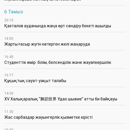
6 Тамыз
20:15
Қазталов ауданында жаңа өрт сөндіру бекеті ашылды
18:00
Жарты ғасыр жүгін көтерген желі жаңаруда
16:45
Студенттік өмір: білім, белсенділік және жауапкершілік
16:17
Құқықтық сауат-уақыт талабы
14:30
XV Халықаралық “舞蹈世界 Удао шыжие” атты би байқауы
11:30
Жас сарбаздар жауынгерлік қызметке кірісті
10:30