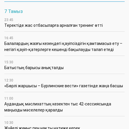
7 Тамыз
23:45
​Теректіде жас отбасыларға арналған тренинг өтті
16:45
Балалардың жазғы кезеңдегі қауіпсіздігін қамтамасыз ету –
негізгі қауіп-қатерлерге кешенді бақылауды талап етеді
15:30
Батыстың барысы анықталды
12:30
«Бөрлі жаршысы – Бурлинские вести» газетінде жаңа басшы
11:00
Аудандық мәслихаттың кезектен тыс 42-сессиясында
маңызды мәселелер қаралды
10:30
Жүйелі жұмыс пен нақты нәтиже керек