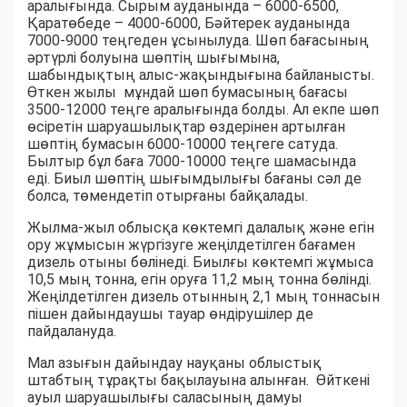
аралығында. Сырым ауданында – 6000-6500,
Қаратөбеде – 4000-6000, Бәйтерек ауданында
7000-9000 теңгеден ұсынылуда. Шөп бағасының
әртүрлі болуына шөптің шығымына,
шабындықтың алыс-жақындығына байланысты.
Өткен жылы мұндай шөп бумасының бағасы
3500-12000 теңге аралығында болды. Ал екпе шөп
өсіретін шаруашылықтар өздерінен артылған
шөптің бумасын 6000-10000 теңгеге сатуда.
Былтыр бұл баға 7000-10000 теңге шамасында
еді. Биыл шөптің шығымдылығы бағаны сәл де
болса, төмендетіп отырғаны байқалады.
Жылма-жыл облысқа көктемгі далалық және егін
ору жұмысын жүргізуге жеңілдетілген бағамен
дизель отыны бөлінеді. Биылғы көктемгі жұмыса
10,5 мың тонна, егін оруға 11,2 мың тонна бөлінді.
Жеңілдетілген дизель отынның 2,1 мың тоннасын
пішен дайындаушы тауар өндірушілер де
пайдалануда.
Мал азығын дайындау науқаны облыстық
штабтың тұрақты бақылауына алынған. Өйткені
ауыл шаруашылығы саласының дамуы