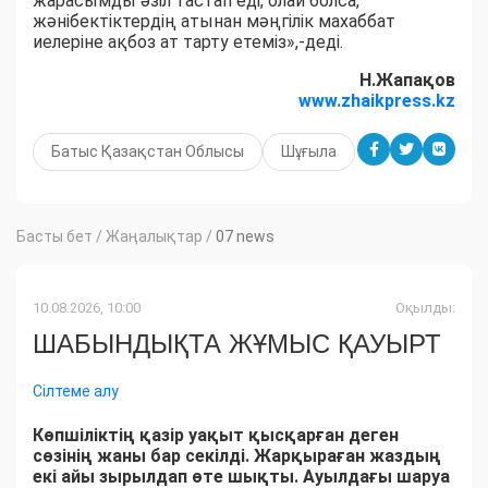
жарасымды әзіл тастап еді, олай болса,
жәнібектіктердің атынан мәңгілік махаббат
иелеріне ақбоз ат тарту етеміз»,-деді.
Н.Жапақов
www.zhaikpress.kz
Батыс Қазақстан Облысы
Шұғыла
Басты бет
/
Жаңалықтар
/
07 news
10.08.2026, 10:00
Оқылды:
ШАБЫНДЫҚТА ЖҰМЫС ҚАУЫРТ
Сілтеме алу
Көпшіліктің қазір уақыт қысқарған деген
сөзінің жаны бар секілді. Жарқыраған жаздың
екі айы зырылдап өте шықты. Ауылдағы шаруа