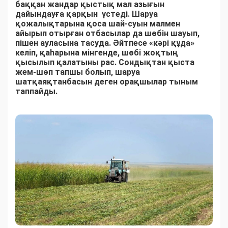
баққан жандар қыстық мал азығын
дайындауға қарқын үстеді. Шаруа
қожалықтарына қоса шай-суын малмен
айырып отырған отбасылар да шөбін шауып,
пішен ауласына тасуда. Әйтпесе «кәрі құда»
келіп, қаһарына мінгенде, шөбі жоқтың
қысылып қалатыны рас. Сондықтан қыста
жем-шөп тапшы болып, шаруа
шатқаяқтанбасын деген орақшылар тыным
таппайды.