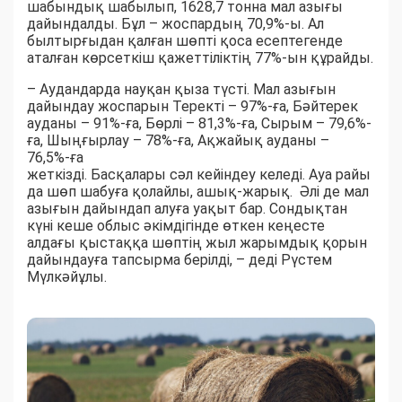
шабындық шабылып, 1628,7 тонна мал азығы
дайындалды. Бұл – жоспардың 70,9%-ы. Ал
былтырғыдан қалған шөпті қоса есептегенде
аталған көрсеткіш қажеттіліктің 77%-ын құрайды.
– Аудандарда науқан қыза түсті. Мал азығын
дайындау жоспарын Теректі – 97%-ға, Бәйтерек
ауданы – 91%-ға, Бөрлі – 81,3%-ға, Сырым – 79,6%-
ға, Шыңғырлау – 78%-ға, Ақжайық ауданы –
76,5%-ға
жеткізді. Басқалары сәл кейіндеу келеді. Ауа райы
да шөп шабуға қолайлы, ашық-жарық. Әлі де мал
азығын дайындап алуға уақыт бар. Сондықтан
күні кеше облыс әкімдігінде өткен кеңесте
алдағы қыстаққа шөптің жыл жарымдық қорын
дайындауға тапсырма берілді, – деді Рүстем
Мүлкәйұлы.