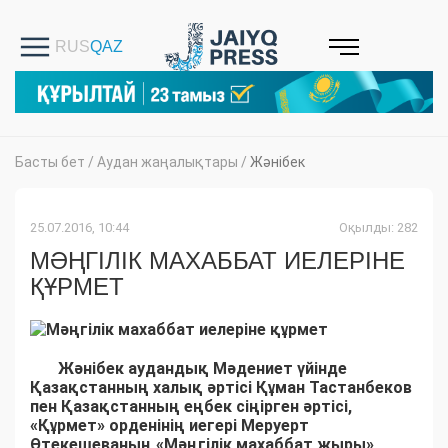
Басты бет
/
Аудан жаңалықтары
/
Жәнібек
25.07.2016, 10:44
Оқылды: 282
МӘҢГІЛІК МАХАББАТ ИЕЛЕРІНЕ
ҚҰРМЕТ
Жәнібек аудандық Мәдениет үйінде
Қазақстанның халық әртісі Құман Тастанбеков
пен Қазақстанның еңбек сіңірген әртісі,
«Құрмет» орденінің иегері Меруерт
Өтекешеваның «Мәңгілік махаббат жыры»