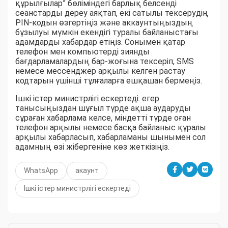
құрылғылар” бөліміндегі барлық белсенді
сеанстарды дереу аяқтап, екі сатылы тексерудің
PIN-кодын өзгертіңіз және аккаунтыңыздың
бұзылуы мүмкін екендігі туралы байланыстағы
адамдарды хабардар етіңіз. Сонымен қатар
телефон мен компьютерді зиянды
бағдарламалардың бар-жоғына тексеріп, SMS
немесе мессенджер арқылы келген растау
кодтарын үшінші тұлғаларға ешқашан бермеңіз.
Ішкі істер министрлігі ескертеді: егер
танысыңыздан шұғыл түрде ақша аударуды
сұраған хабарлама келсе, міндетті түрде оған
телефон арқылы немесе басқа байланыс құралы
арқылы хабарласып, хабарламаны шынымен сол
адамның өзі жібергеніне көз жеткізіңіз.
WhatsApp
акаунт
Ішкі істер министрлігі ескертеді