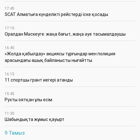
17:45
SCAT Алматыға күнделікті рейстерді іске қосады
17:15
Оралдан Мәскеуге: жаңа бағыт, жаңа әуе тасымалдаушы
16:45
«Жолда қабылдау» акциясы тұрғындар мен полиция
арасындағы ашық байланысты нығайтты
16:15
11 спортшы грант иегері атанды
15:45
Рухты оятқан ұлы есім
11:30
Шабындықта жұмыс қауырт
9 Тамыз