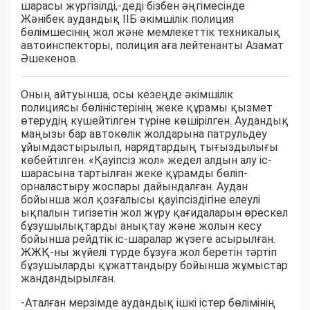
шарасы жүргізілді,-деді бізбен әңгімесінде
Жәнібек аудандық ІІБ әкімшілік полиция
бөлімшесінің жол және мемлекеттік техникалық
автоинспекторы, полиция аға лейтенанты Азамат
Әшекенов.
Оның айтуынша, осы кезеңде әкімшілік
полициясы бөліністерінің жеке құрамы қызмет
өтерудің күшейтілген түріне көшірілген. Аудандық
маңызы бар автокөлік жолдарына патрульдеу
ұйымдастырылып, нарядтардың тығыздылығы
көбейтілген. «Қауіпсіз жол» жедел алдын алу іс-
шарасына тартылған жеке құрамды бөліп-
орналастыру жоспары дайындалған. Аудан
бойынша жол қозғалысы қауіпсіздігіне елеулі
ықпалын тигізетін жол жүру қағидаларын өрескел
бұзушылықтарды анықтау және жолын кесу
бойынша рейдтік іс-шаралар жүзеге асырылған.
ЖЖҚ-ны жүйелі түрде бұзуға жол беретін тәртіп
бұзушыларды құжаттандыру бойынша жұмыстар
жандандырылған.
-Аталған мерзімде аудандық ішкі істер бөлімінің