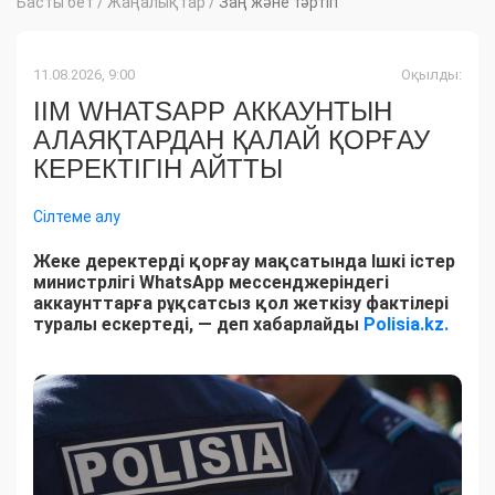
Басты бет
/
Жаңалықтар
/
Заң және тәртіп
11.08.2026, 9:00
Оқылды:
ІІМ WHATSAPP АККАУНТЫН
АЛАЯҚТАРДАН ҚАЛАЙ ҚОРҒАУ
КЕРЕКТІГІН АЙТТЫ
Сілтеме алу
Жеке деректерді қорғау мақсатында Ішкі істер
министрлігі WhatsApp мессенджеріндегі
аккаунттарға рұқсатсыз қол жеткізу фактілері
туралы ескертеді, — деп хабарлайды
Polisia.kz.