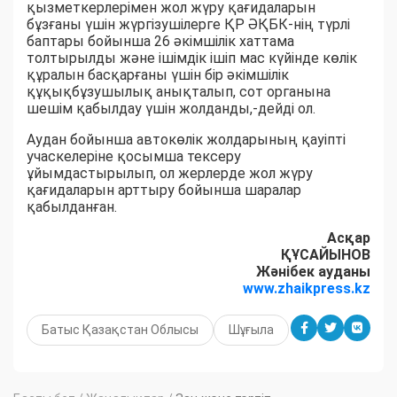
қызметкерлерімен жол жүру қағидаларын
бұзғаны үшін жүргізушілерге ҚР ӘҚБК-нің түрлі
баптары бойынша 26 әкімшілік хаттама
толтырылды және ішімдік ішіп мас күйінде көлік
құралын басқарғаны үшін бір әкімшілік
құқықбұзушылық анықталып, сот органына
шешім қабылдау үшін жолданды,-дейді ол.
Аудан бойынша автокөлік жолдарының қауіпті
учаскелеріне қосымша тексеру
ұйымдастырылып, ол жерлерде жол жүру
қағидаларын арттыру бойынша шаралар
қабылданған.
Асқар
ҚҰСАЙЫНОВ
Жәнібек ауданы
www.zhaikpress.kz
Батыс Қазақстан Облысы
Шұғыла