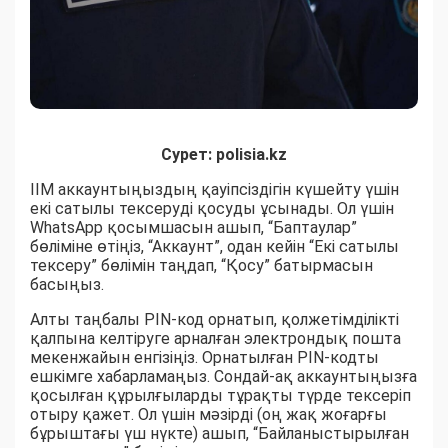
Сурет: polisia.kz
ІІМ аккаунтыңыздың қауіпсіздігін күшейту үшін
екі сатылы тексеруді қосуды ұсынады. Ол үшін
WhatsApp қосымшасын ашып, “Баптаулар”
бөліміне өтіңіз, “Аккаунт”, одан кейін “Екі сатылы
тексеру” бөлімін таңдап, “Қосу” батырмасын
басыңыз.
Алты таңбалы PIN-код орнатып, қолжетімділікті
қалпына келтіруге арналған электрондық пошта
мекенжайын енгізіңіз. Орнатылған PIN-кодты
ешкімге хабарламаңыз. Сондай-ақ аккаунтыңызға
қосылған құрылғыларды тұрақты түрде тексеріп
отыру қажет. Ол үшін мәзірді (оң жақ жоғарғы
бұрыштағы үш нүкте) ашып, “Байланыстырылған