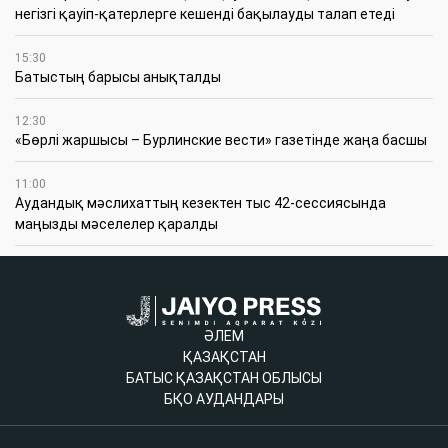
негізгі қауіп-қатерлерге кешенді бақылауды талап етеді
15:30
Батыстың барысы анықталды
12:30
«Бөрлі жаршысы – Бурлинские вести» газетінде жаңа басшы
11:00
Аудандық мәслихаттың кезектен тыс 42-сессиясында
маңызды мәселелер қаралды
ӘЛЕМ
ҚАЗАҚСТАН
БАТЫС ҚАЗАҚСТАН ОБЛЫСЫ
БҚО АУДАНДАРЫ