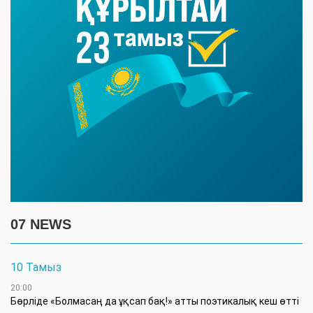
07 NEWS
10 Тамыз
20:00
Бөрліде «Болмасаң да ұқсап бақ!» атты поэтикалық кеш өтті