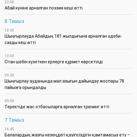
22:00
Абай күніне арналған поэзия кеші өтті
8 Тамыз
10:30
Шыңғырлауда Абайдың 181 жылдығына арналған әдеби-
сазды кеш өтті
10:00
Отан шебін күзеткен ерлерге құрмет көрсетілді
09:30
​Шыңғырлау ауданында мал азығын дайындау жоспары 78
пайызға орындалды
09:00
​Теректіде жас отбасыларға арналған тренинг өтті
7 Тамыз
16:45
Балалардың жазғы кезеңдегі қауіпсіздігін қамтамасыз ету –