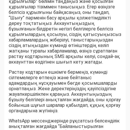
құрылғылар” бөлімін таңдаңыз және қосылған
құрылғылар тізімімен танысыңыз. Егер өзіңізге
белгісіз құрылғыны байқасаңыз, оны таңдап,
“Шығу” пәрменін басу арқылы қолжетімділікті
дереу тоқтатыңыз. Аккаунтыңыздың
бұзылғанын білдіретін негізгі белгілерге белгісіз
құрылғылардың қосылуы, сіздің қатысуыңызсыз
хабарламалардың жіберілуі, таныстарыңыздан
сіздің атыңыздан күмәнді өтініштердің келіп
жатқаны туралы хабарламалар, өзіңіз сұратпаған
растау кодтарының SMS арқылы келуі, сондай-ақ
аккаунттан өздігінен шығып кету жатады.
Растау кодтарын ешкімге бермеңіз, күмәнді
сілтемелерге өтпеңіз және бейтаныс
адамдардың нұсқауымен бөгде қосымшаларды
орнатпаңыз. Жеке деректеріңіздің қауіпсіздігіне
жауапкершілікпен қараңыз. Аккаунтыңыздың
бұзылу белгілері анықталған жағдайда, оны қорғау
бойынша шұғыл шаралар қабылдап, құқық қорғау
органдарына жүгініңіз.
WhatsApp мессенджерінде рұқсатсыз белсенділік
анықталған жағдайда “Байланыстырылған