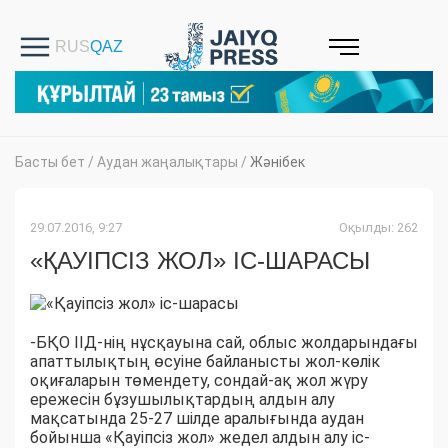
Басты бет
/
Аудан жаңалықтары
/
Жәнібек
29.07.2016, 9:27
Оқылды: 262
«ҚАУІПСІЗ ЖОЛ» ІС-ШАРАСЫ
-БҚО ІІД-нің нұсқауына сай, облыс жолдарындағы
апаттылықтың өсуіне байланысты жол-көлік
оқиғаларын төмендету, сондай-ақ жол жүру
ережесін бұзушылықтардың алдын алу
мақсатында 25-27 шілде аралығында аудан
бойынша «Қауіпсіз жол» жедел алдын алу іс-