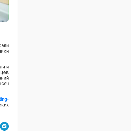
сали
лики
ли и
яцев
аний
ысяч
ing-
ских