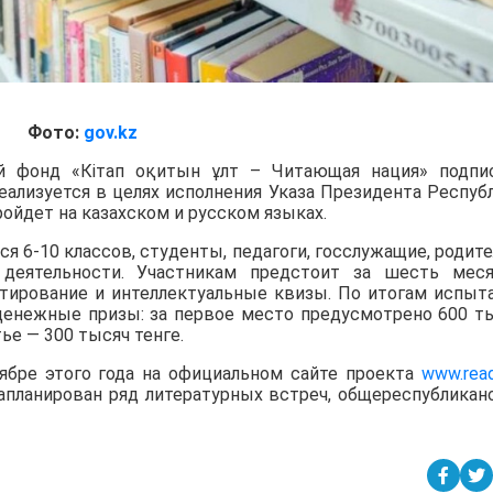
Фото:
gov.kz
 фонд «Кітап оқитын ұлт – Читающая нация» подпи
ализуется в целях исполнения Указа Президента Респуб
ройдет на казахском и русском языках.
я 6-10 классов, студенты, педагоги, госслужащие, родите
еятельности. Участникам предстоит за шесть мес
естирование и интеллектуальные квизы. По итогам испыт
 денежные призы: за первое место предусмотрено 600 т
тье — 300 тысяч тенге.
тябре этого года на официальном сайте проекта
www.read
запланирован ряд литературных встреч, общереспубликан