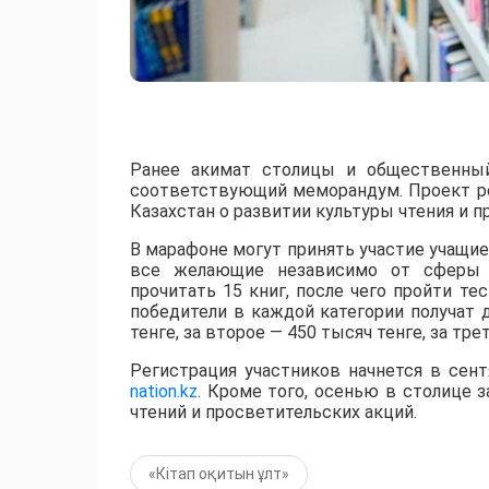
Ранее акимат столицы и общественный
соответствующий меморандум. Проект ре
Казахстан о развитии культуры чтения и п
В марафоне могут принять участие учащиес
все желающие независимо от сферы д
прочитать 15 книг, после чего пройти т
победители в каждой категории получат
тенге, за второе — 450 тысяч тенге, за тре
Регистрация участников начнется в сен
nation.kz
. Кроме того, осенью в столице 
чтений и просветительских акций.
«Кітап оқитын ұлт»