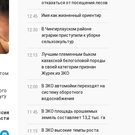
отказаться от посещения лесов
Имя как жизненный ориентир
12:45
В Чингирлауском районе
12:30
аграрии приступили к уборке
сельхозкультур
Лучшим племенным быком
12:15
казахской белоголовой породы
в своей категории признан
ктом
Жүрек из ЗКО
В ЗКО автомойки переходят на
12:00
ого
систему оборотного
угу
водоснабжения
В ЗКО площадь орошаемых
ссия
11:45
земель составляет 13,2 тыс. га
асти
В ЗКО высокие темпы роста
11:15