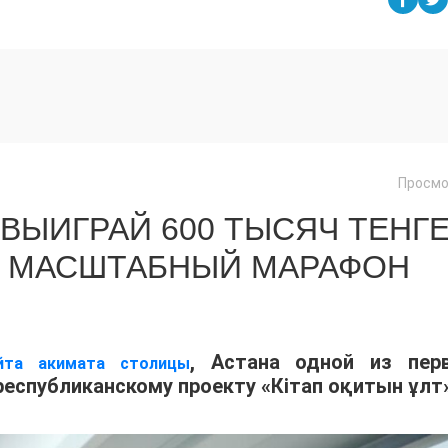
Просмо
ВЫИГРАЙ 600 ТЫСЯЧ ТЕНГЕ
Т МАСШТАБНЫЙ МАРАФОН
, Астана одной из пер
йта акимата столицы
еспубликанскому проекту «Кітап оқитын ұлт»