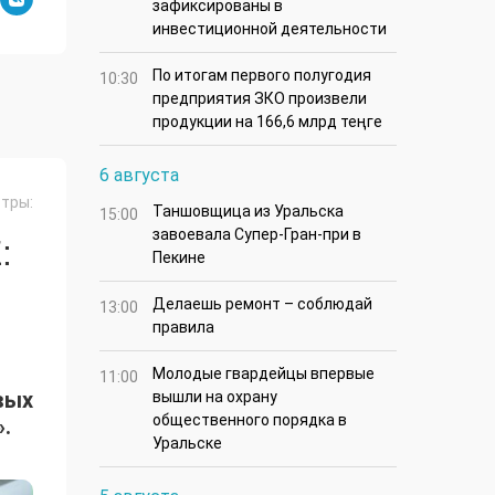
зафиксированы в
инвестиционной деятельности
По итогам первого полугодия
10:30
предприятия ЗКО произвели
продукции на 166,6 млрд теңге
6 августа
тры:
Таншовщица из Уральска
15:00
завоевала Супер-Гран-при в
:
Пекине
Делаешь ремонт – соблюдай
13:00
правила
Молодые гвардейцы впервые
11:00
вых
вышли на охрану
общественного порядка в
.
Уральске