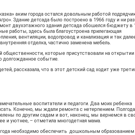
а­зка» аким города остался довольным рабо­той подрядчи
гро». Здание детсада было построено в 1966 году и ни раз
емонт двухэтажного здания детсада обошелся бюдж­ету в 
нтные рабо­ты, здесь была благоустроена прилегающая
пления, вентиляции, водопровод и канализ­ация и так далее
внутренняя отделка, частично заменена ме­бель.
ой общественности, которые присутствовали на открытии
то долго­жданное событие.
­тей, рассказала, что в этот детский сад ходит уже трети
замечательные воспитатели и педагоги. Два моих ребенка
исать. Конечно, мы ждали ре­монта с нетерпением. Полгода
лены по др­угим садам и вот, на­конец, мы вернемся в св
ее и уютнее, – отметила многодетн­ая мама.
0 года необходимо обеспечить дошкольным образованием