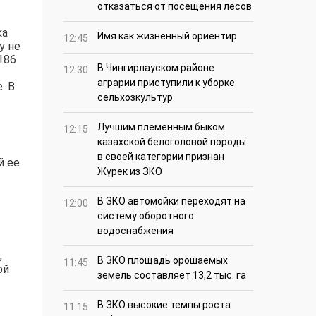
отказаться от посещения лесов
ка
Имя как жизненный ориентир
12:45
у не
186
В Чингирлауском районе
12:30
аграрии приступили к уборке
. В
сельхозкультур
Лучшим племенным быком
12:15
казахской белоголовой породы
в своей категории признан
й ее
Жүрек из ЗКО
В ЗКО автомойки переходят на
12:00
систему оборотного
водоснабжения
,
В ЗКО площадь орошаемых
11:45
ой
земель составляет 13,2 тыс. га
В ЗКО высокие темпы роста
11:15