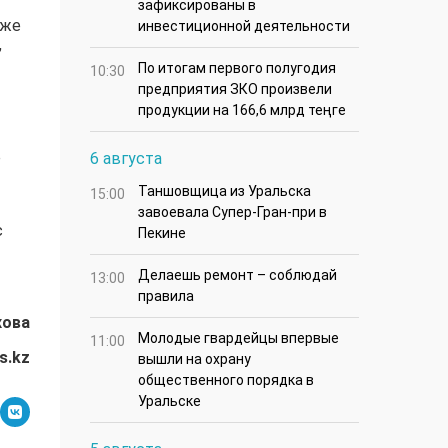
зафиксированы в
уже
инвестиционной деятельности
,
По итогам первого полугодия
10:30
предприятия ЗКО произвели
продукции на 166,6 млрд теңге
е
6 августа
Таншовщица из Уральска
15:00
завоевала Супер-Гран-при в
с
Пекине
Делаешь ремонт – соблюдай
13:00
правила
хова
Молодые гвардейцы впервые
11:00
s.kz
вышли на охрану
общественного порядка в
Уральске