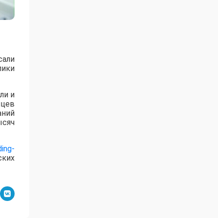
сали
лики
ли и
яцев
аний
ысяч
ing-
ских