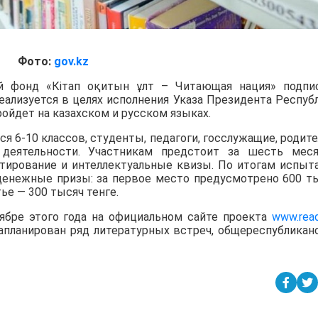
Фото:
gov.kz
 фонд «Кітап оқитын ұлт – Читающая нация» подпи
ализуется в целях исполнения Указа Президента Респуб
ройдет на казахском и русском языках.
я 6-10 классов, студенты, педагоги, госслужащие, родите
еятельности. Участникам предстоит за шесть мес
естирование и интеллектуальные квизы. По итогам испыт
 денежные призы: за первое место предусмотрено 600 т
тье — 300 тысяч тенге.
тябре этого года на официальном сайте проекта
www.read
запланирован ряд литературных встреч, общереспубликан