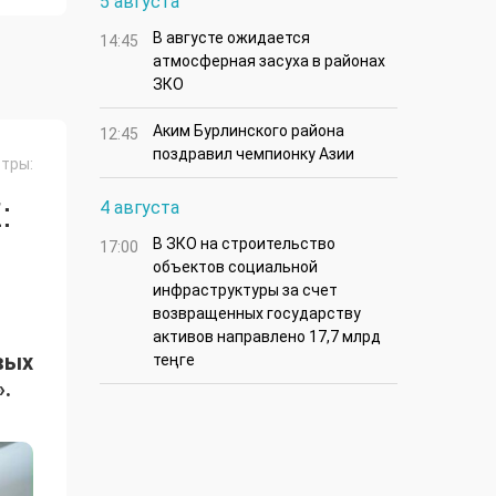
5 августа
В августе ожидается
14:45
атмосферная засуха в районах
ЗКО
Аким Бурлинского района
12:45
поздравил чемпионку Азии
тры:
:
4 августа
В ЗКО на строительство
17:00
объектов социальной
инфраструктуры за счет
возвращенных государству
активов направлено 17,7 млрд
вых
теңге
.