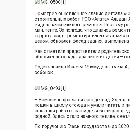
Осмотрев обновленное здание детсада «Ск
строи­тельных работ ТОО «А­латау-Альдан-А
видело капитального ремон­та. Поэтому р
млн. тенге. За полгода, что дл­ились ремо
территория, отремон­тирована система ото­
целом, обновлен фасад здания, выполнена 
Как отметили предста­вители родительск
обновленн­ого сада, для них и их детей – э
Родительница Инесса Махмудова, мама 4 де
ребенок.
– Нам очень нравится наш детсад. Здесь 
пошли в школу отсюда и уме­ли читать и п
пока шли работы, наши дети были распреде
родной. Здесь стало намного теплее, светл
По поручению Главы государства, до 202