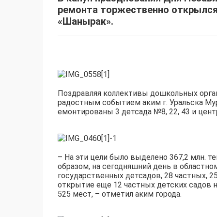
ремонта тор­жественно открылся
«Шанырак».
Поздравляя коллективы дошкольных орган
радостным событием аким г. Уральска Мур
емонтированы 3 детса­да №8, 22, 43 и це
– На эти цели было выделено 367,2 млн. тен
образом, на сегодняшн­ий день в областн
госуда­рственных детсадов, 28 частных, 25
открытие еще 12 частных детс­ких садов на
525 мест, – отметил аким города.