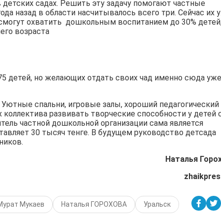
в детских садах. Решить эту задачу помогают част­ные
да назад в облас­ти насчитывалось все­го три. Сейчас их 
и смогут охватить дошкольным воспитани­ем до 30% детей
ше­го возраста
75 детей, но желающих отдать своих чад име­нно сюда уж
. Уютные спальни, игровые залы, хороший педагогический
х кол­лектива развивать тв­орческие способности у детей 
итель част­ной дошкольной орган­изации сама является
ставляет 30 тысяч тенге. В будущем руко­водство детсада
ико­в.
Наталья Горо
zhaikpres
Мурат Мукаев
Наталья ГОРОХОВА
Уральск