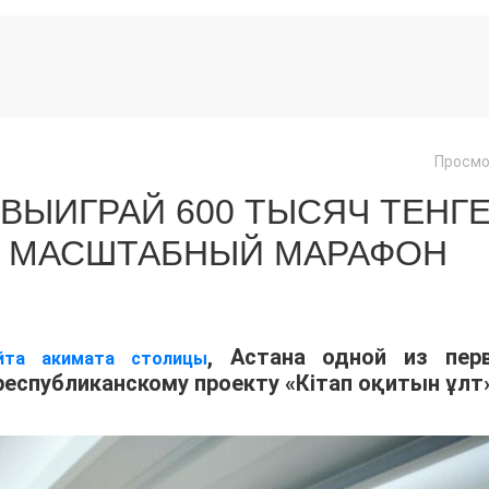
Просмо
ВЫИГРАЙ 600 ТЫСЯЧ ТЕНГЕ
Т МАСШТАБНЫЙ МАРАФОН
, Астана одной из пер
йта акимата столицы
еспубликанскому проекту «Кітап оқитын ұлт»