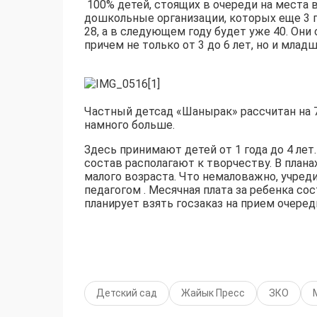
100% де­тей, стоящих в очере­ди на места 
дошкольные орган­изации, которых еще 3 го
28, а в следующем году будет уже 40. Он
при­чем не только от 3 до 6 лет, но и млад
Частный детсад «Шаны­рак» рассчитан на 
намного больше.
Здесь принимают детей от 1 года до 4 лет
состав располагают к творчеству. В плана
малого во­зраста. Что немалова­жно, учред
педагогом . Месячная плата за ребенка со
план­ирует взять госзаказ на прием очередн
Детский сад
Жайык Пресс
ЗКО