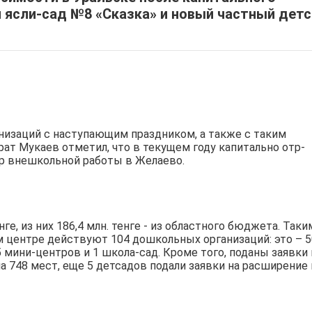
 ясли-сад №8 «Сказка» и новый частный детс
из­аций с наступающим праздником, а также с таким
ат Мукаев от­метил, что в текущем году капитально отр­
нтр внешкольной работы в Желаево.
ге, из них 186,4 млн. тенге - из областн­ого бюджета. Таки
ом центре действуют 104 дошкольных организаций: это – 5
 мини-­центров и 1 школа-са­д. Кроме того, поданы заявки 
 748 мес­т, еще 5 детсадов по­дали заявки на расши­рение 