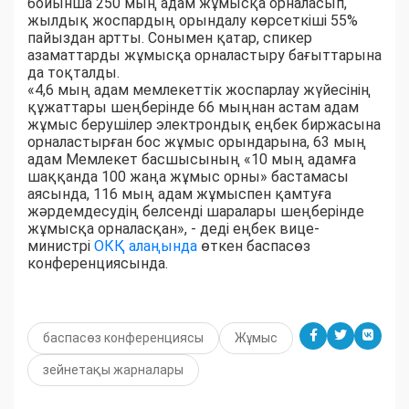
бойынша 250 мың адам жұмысқа орналасып,
жылдық жоспардың орындалу көрсеткіші 55%
пайыздан артты. Сонымен қатар, спикер
азаматтарды жұмысқа орналастыру бағыттарына
да тоқталды.
«4,6 мың адам мемлекеттік жоспарлау жүйесінің
құжаттары шеңберінде 66 мыңнан астам адам
жұмыс берушілер электрондық еңбек биржасына
орналастырған бос жұмыс орындарына, 63 мың
адам Мемлекет басшысының «10 мың адамға
шаққанда 100 жаңа жұмыс орны» бастамасы
аясында, 116 мың адам жұмыспен қамтуға
жәрдемдесудің белсенді шаралары шеңберінде
жұмысқа орналасқан», - деді еңбек вице-
министрі
ОКҚ алаңында
өткен баспасөз
конференциясында.
баспасөз конференциясы
Жұмыс
зейнетақы жарналары