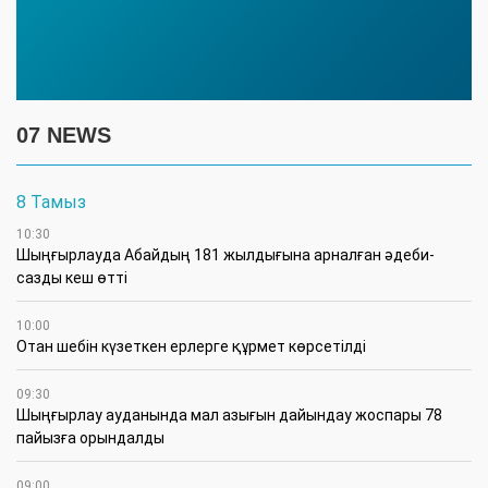
07 NEWS
8 Тамыз
10:30
Шыңғырлауда Абайдың 181 жылдығына арналған әдеби-
сазды кеш өтті
10:00
Отан шебін күзеткен ерлерге құрмет көрсетілді
09:30
​Шыңғырлау ауданында мал азығын дайындау жоспары 78
пайызға орындалды
09:00