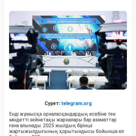
Сурет:
telegram.org
Енді жұмысқа орналасқандардың есебіне тек
міндетті зейнетақы жарналары бар азаматтар
ғана алынады. 2025 жылдың бірінші
жартыжылдығының қорытындысы бойынша ел