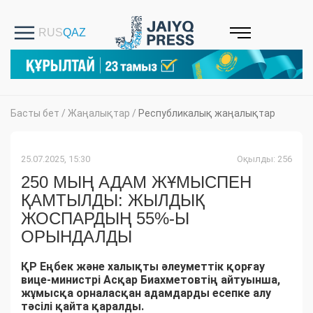
Басты бет
/
Жаңалықтар
/
Республикалық жаңалықтар
25.07.2025, 15:30
Оқылды: 256
250 МЫҢ АДАМ ЖҰМЫСПЕН
ҚАМТЫЛДЫ: ЖЫЛДЫҚ
ЖОСПАРДЫҢ 55%-Ы
ОРЫНДАЛДЫ
ҚР Еңбек және халықты әлеуметтік қорғау
вице-министрі Асқар Биахметовтің айтуынша,
жұмысқа орналасқан адамдарды есепке алу
тәсілі қайта қаралды.