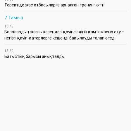
​Теректіде жас отбасыларға арналған тренинг өтті
7 Тамыз
16:45
Балалардың жазғы кезеңдегі қауіпсіздігін қамтамасыз ету –
негізгі қауіп-қатерлерге кешенді бақылауды талап етеді
15:30
Батыстың барысы анықталды
12:30
«Бөрлі жаршысы – Бурлинские вести» газетінде жаңа басшы
11:00
Аудандық мәслихаттың кезектен тыс 42-сессиясында
маңызды мәселелер қаралды
10:30
Жүйелі жұмыс пен нақты нәтиже керек
6 Тамыз