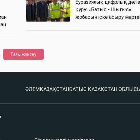
Еуразиялық цифрлық дәліз
ы
құру: «Батыс - Шығыс»
ман
жобасын іске асыру мәрте
нан
Тағы жүктеу
ӘЛЕМ
ҚАЗАҚСТАН
БАТЫС ҚАЗАҚСТАН ОБЛЫС
р
і