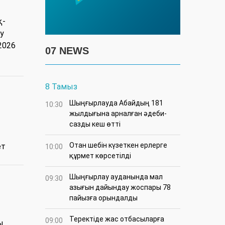
қ-
у
2026
07 NEWS
8 Тамыз
Шыңғырлауда Абайдың 181
10:30
жылдығына арналған әдеби-
сазды кеш өтті
Отан шебін күзеткен ерлерге
ет
10:00
құрмет көрсетілді
​Шыңғырлау ауданында мал
09:30
азығын дайындау жоспары 78
пайызға орындалды
​Теректіде жас отбасыларға
09:00
ы