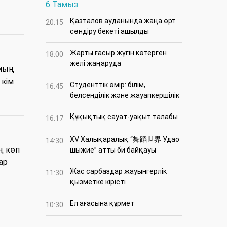
6 Тамыз
Қазталов ауданында жаңа өрт
20:15
сөндіру бекеті ашылды
Жарты ғасыр жүгін көтерген
18:00
желі жаңаруда
 мың
 кім
Студенттік өмір: білім,
16:45
белсенділік және жауапкершілік
Құқықтық сауат-уақыт талабы
16:17
XV Халықаралық “舞蹈世界 Удао
14:30
ң көп
шыжие” атты би байқауы
ар
Жас сарбаздар жауынгерлік
11:30
қызметке кірісті
Ел ағасына құрмет
10:30