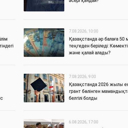
әсері қандай?
7.08.2026, 10:00
ілім
Қазақстанда әр балаға 50
індегі
теңгеден беріледі: Көмекті
және қалай алады?
7.08.2026, 9:00
Қазақстанда 2026 жылы е
грант бөлінген мамандықт
ос
белгілі болды
6.08.2026, 17:00