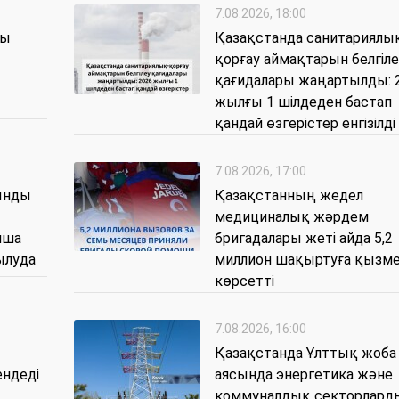
7.08.2026, 18:00
қы
Қазақстанда санитариялы
қорғау аймақтарын белгіле
қағидалары жаңартылды: 
жылғы 1 шілдеден бастап
қандай өзгерістер енгізілді
7.08.2026, 17:00
рынды
Қазақстанның жедел
медициналық жәрдем
нша
бригадалары жеті айда 5,2
ылуда
миллион шақыртуға қызм
көрсетті
7.08.2026, 16:00
Қазақстанда Ұлттық жоба
ендеді
аясында энергетика және
коммуналдық секторлард