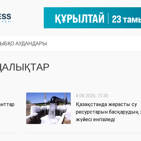
СЫ
БҚО АУДАНДАРЫ
ҢАЛЫҚТАР
8.08.2026, 15:30
анттар
Қазақстанда жерасты су
ресурстарын басқарудың
жүйесі енгізіледі