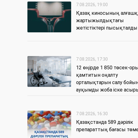
7.08.2026, 19:00
Қазақ киносының алғаш
жартыжылдықтағы
жетістіктері пысықталды
7.08.2026, 17:30
12 өңірде 1 850 төсек-о
қамтитын оңалту
орталықтарын салу бойы
ауқымды жоба іске асыр
7.08.2026, 16:30
Қазақстанда 589 дәрілік
препараттың бағасы төм