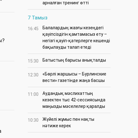
арналған тренинг өтті
7 Тамыз
Балалардың жазғы кезеңдегі
16:45
қауіпсіздігін қамтамасыз ету –
ы?
негізгі қауіп-қатерлерге кешенді
бақылауды талап етеді
Батыстың барысы анықталды
15:30
«Бөрлі жаршысы – Бурлинские
12:30
вести» газетінде жаңа басшы
Аудандық мәслихаттың
11:00
кезектен тыс 42-сессиясында
маңызды мәселелер қаралды
Жүйелі жұмыс пен нақты
10:30
нәтиже керек
а