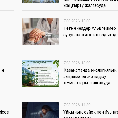
жаңғырту жалғасуда
7.08.2026, 15:00
Неге әйелдер Альцгеймер
ауруына жиірек шалдығад
7.08.2026, 13:00
ын
Қазақстанда экологиялық
заңнаманы жетілдіру
ы
жұмыстары жалғасуда
7.08.2026, 11:30
иіссе
Ұйқының сүйек пен буынғ