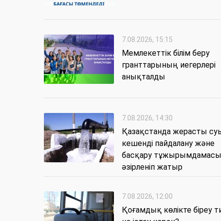
7.08.2026, 15:15
Мемлекеттік білім беру
гранттарының иегерлері
анықталды
7.08.2026, 14:30
Қазақстанда жерасты су
кешенді пайдалану және
басқару тұжырымдамас
әзірленіп жатыр
7.08.2026, 12:00
Қоғамдық көлікте біреу т