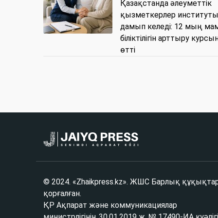
Қазақстанда әлеуметтік
қызметкерлер институт
дамып келеді: 12 мың ма
біліктілігін арттыру курсы
өтті
© 2024. «Zhaikpress.kz». ЖШС Барлық құқықта
қорғалған.
ҚР Ақпарат және коммуникациялар
министрлігінің 30.01.2019 ж. № 17490-ИА куәліг