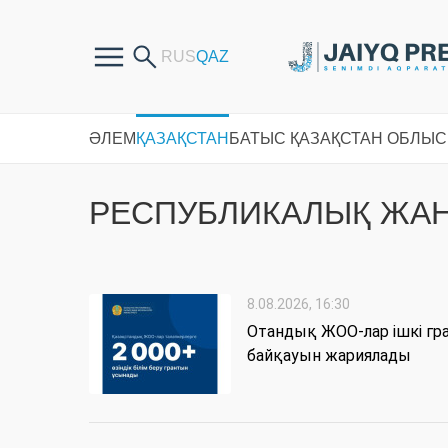
ӘЛЕМ
ҚАЗАҚСТАН
БАТЫС ҚАЗАҚСТАН ОБЛЫ
РЕСПУБЛИКАЛЫҚ ЖА
8.08.2026, 16:30
Отандық ЖОО-лар ішкі гр
байқауын жариялады