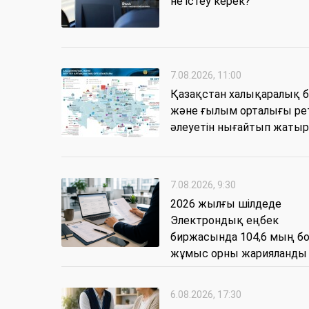
не істеу керек?
7.08.2026, 11:00
Қазақстан халықаралық б
және ғылым орталығы рет
әлеуетін нығайтып жатыр
7.08.2026, 9:30
2026 жылғы шілдеде
Электрондық еңбек
биржасында 104,6 мың б
жұмыс орны жарияланды
6.08.2026, 17:30