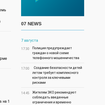
семь
а
07 NEWS
7 августа
Полиция предупреждает
17:30
граждан о новой схеме
телефонного мошенничества
орме
Создание безопасности детей
17:00
летом требует комплексного
контроля за ключевыми
рисками
Жителям ЗКО рекомендуют
14:45
соблюдать введенные
 на 1
ограничения и временно