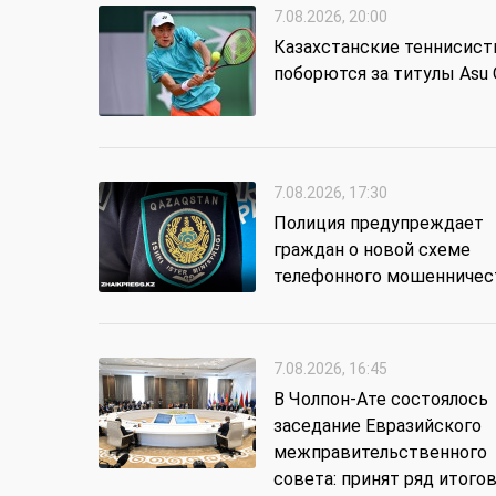
7.08.2026, 20:00
Казахстанские теннисис
поборются за титулы Asu
7.08.2026, 17:30
Полиция предупреждает
граждан о новой схеме
телефонного мошенничес
7.08.2026, 16:45
В Чолпон-Ате состоялось
заседание Евразийского
межправительственного
совета: принят ряд итого