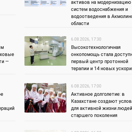
активов на модернизацию
систем водоснабжения и
водоотведения в Акмолин
области
6.08.2026, 17:30
ем
Высокотехнологичная
уховые
онкопомощь стала доступн
ти —
первый центр протонной
терапии и 14 новых ускор
6.08.2026, 17:00
ое
Активное долголетие: в
Казахстане создают услов
ераций
для активной жизни люде
старшего поколения