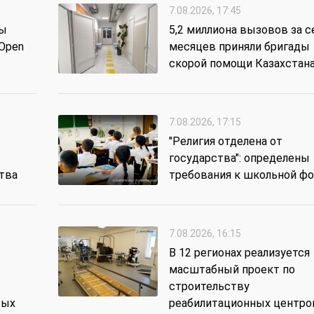
7.08.2026, 17:45
ты
5,2 миллиона вызовов за 
 Open
месяцев приняли бригады
скорой помощи Казахстан
7.08.2026, 17:15
"Религия отделена от
государства": определены
тва
требования к школьной ф
7.08.2026, 16:15
В 12 регионах реализуется
масштабный проект по
строительству
вых
реабилитационных центров