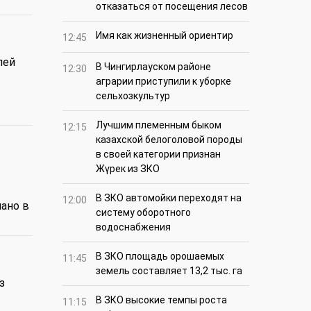
отказаться от посещения лесов
Имя как жизненный ориентир
12:45
лей
В Чингирлауском районе
12:30
аграрии приступили к уборке
сельхозкультур
Лучшим племенным быком
12:15
казахской белоголовой породы
в своей категории признан
Жүрек из ЗКО
В ЗКО автомойки переходят на
12:00
ано в
систему оборотного
водоснабжения
В ЗКО площадь орошаемых
11:45
земель составляет 13,2 тыс. га
з
В ЗКО высокие темпы роста
11:15