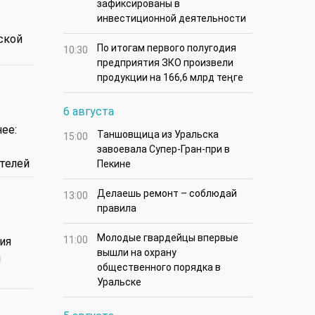
зафиксированы в
инвестиционной деятельности
ской
По итогам первого полугодия
10:30
предприятия ЗКО произвели
продукции на 166,6 млрд теңге
6 августа
ее:
Таншовщица из Уральска
15:00
завоевала Супер-Гран-при в
ителей
Пекине
Делаешь ремонт – соблюдай
13:00
правила
Молодые гвардейцы впервые
11:00
ия
вышли на охрану
й
общественного порядка в
Уральске