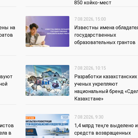
850 койко-мест
7.08.2026, 15:00
ены на
Известны имена обладате
ратов
государственных
образовательных грантов
7.08.2026, 10:15
твуют
Разработки казахстанских
ной
ученых укрепляют
национальный бренд «Сдел
Казахстане»
7.08.2026, 9:30
истов
1,4 млрд теңге выделено и
ела в
средств возвращенных