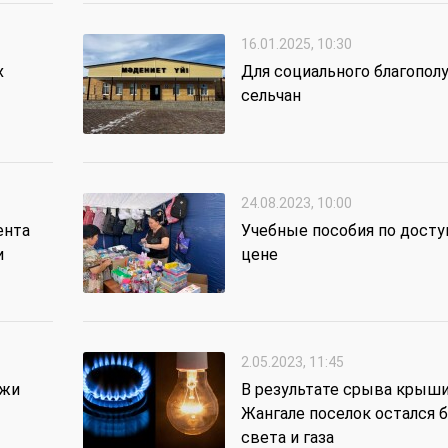
16.01.2025, 10:30
х
Для социального благопол
сельчан
24.08.2023, 10:00
ента
Учебные пособия по досту
и
цене
2.05.2023, 11:45
ежи
В результате срыва крыши
Жангале поселок остался 
света и газа