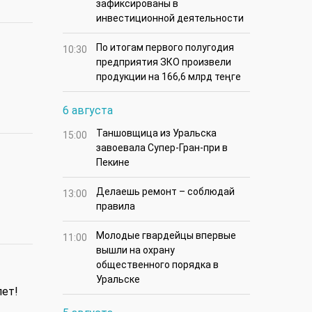
зафиксированы в
инвестиционной деятельности
По итогам первого полугодия
10:30
предприятия ЗКО произвели
продукции на 166,6 млрд теңге
6 августа
Таншовщица из Уральска
15:00
завоевала Супер-Гран-при в
Пекине
Делаешь ремонт – соблюдай
13:00
правила
Молодые гвардейцы впервые
11:00
вышли на охрану
общественного порядка в
Уральске
лет!