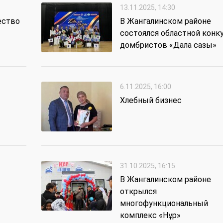
13.11.2025, 14:30
ество
В Жангалинском районе
состоялся областной конк
домбристов «Дала сазы»
6.11.2025, 16:00
Хлебный бизнес
31.10.2025, 16:15
В Жангалинском районе
открылся
многофункциональный
комплекс «Нұр»