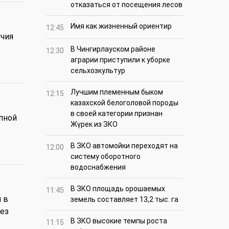
отказаться от посещения лесов
Имя как жизненный ориентир
12:45
учия
В Чингирлауском районе
12:30
аграрии приступили к уборке
сельхозкультур
Лучшим племенным быком
12:15
казахской белоголовой породы
в своей категории признан
пной
Жүрек из ЗКО
В ЗКО автомойки переходят на
12:00
систему оборотного
водоснабжения
В ЗКО площадь орошаемых
11:45
 в
земель составляет 13,2 тыс. га
без
В ЗКО высокие темпы роста
11:15