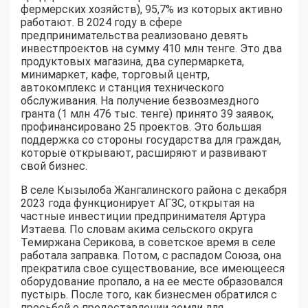
фермерских хозяйств), 95,7% из которых активно
работают. В 2024 году в сфере
предпринимательства реализовано девять
инвестпроектов на сумму 410 млн тенге. Это два
продуктовых магазина, два супермаркета,
минимаркет, кафе, торговый центр,
автокомплекс и станция технического
обслуживания. На получение безвозмездного
гранта (1 млн 476 тыс. тенге) принято 39 заявок,
профинансировано 25 проектов. Это большая
поддержка со стороны государства для граждан,
которые открывают, расширяют и развивают
свой бизнес.
В селе Кызылоба Жангалинского района с декабря
2023 года функционирует АГЗС, открытая на
частные инвестиции предпринимателя Артура
Изтаева. По словам акима сельского округа
Темиржана Серикова, в советское время в селе
работала заправка. Потом, с распадом Союза, она
прекратила свое существование, все имеющееся
оборудование пропало, а на ее месте образовался
пустырь. После того, как бизнесмен обратился с
просьбой о предоставлении земли для