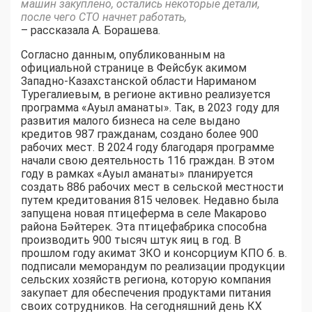
машин закуплено, остались некоторые детали,
после чего СТО начнет работать,
– рассказала А. Борашева.
Согласно данным, опубликованным на
официальной странице в Фейсбук акимом
Западно-Казахстанской области Нариманом
Турегалиевым, в регионе активно реализуется
программа «Ауыл аманаты». Так, в 2023 году для
развития малого бизнеса на селе выдано
кредитов 987 гражданам, создано более 900
рабочих мест. В 2024 году благодаря программе
начали свою деятельность 116 граждан. В этом
году в рамках «Ауыл аманаты» планируется
создать 886 рабочих мест в сельской местности
путем кредитования 815 человек. Недавно была
запущена новая птицеферма в селе Макарово
района Бәйтерек. Эта птицефабрика способна
производить 900 тысяч штук яиц в год. В
прошлом году акимат ЗКО и консорциум КПО б. в.
подписали меморандум по реализации продукции
сельских хозяйств региона, которую компания
закупает для обеспечения продуктами питания
своих сотрудников. На сегодняшний день КХ