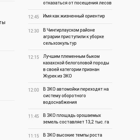
отказаться от посещения лесов
Имя как жизненный ориентир
12:45
чты
В Чингирлауском районе
12:30
аграрии приступили к уборке
сельхозкультур
Лучшим племенным быком
12:15
казахской белоголовой породы
в своей категории признан
Жүрек из ЗКО
В ЗКО автомойки переходят на
12:00
систему оборотного
водоснабжения
В ЗКО площадь орошаемых
11:45
земель составляет 13,2 тыс. га
В ЗКО высокие темпы роста
11:15