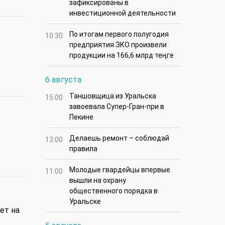
зафиксированы в
инвестиционной деятельности
По итогам первого полугодия
10:30
предприятия ЗКО произвели
продукции на 166,6 млрд теңге
6 августа
Таншовщица из Уральска
15:00
завоевала Супер-Гран-при в
Пекине
Делаешь ремонт – соблюдай
13:00
правила
Молодые гвардейцы впервые
11:00
вышли на охрану
общественного порядка в
Уральске
ет на