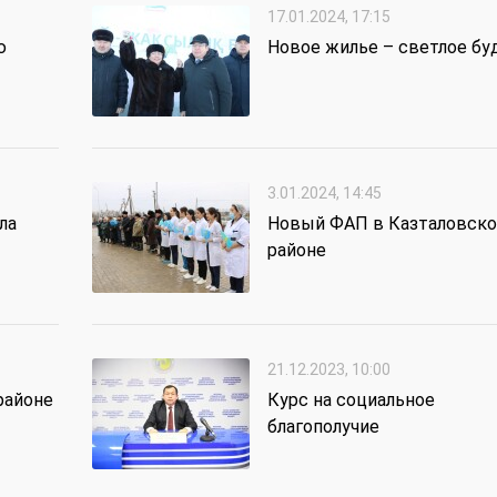
17.01.2024, 17:15
ю
Новое жилье – светлое бу
3.01.2024, 14:45
ла
Новый ФАП в Казталовск
районе
21.12.2023, 10:00
районе
Курс на социальное
благополучие