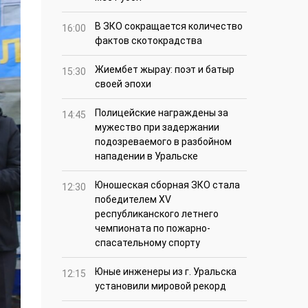
В ЗКО сокращается количество
16:00
фактов скотокрадства
Жиембет жырау: поэт и батыр
15:30
своей эпохи
Полицейские награждены за
14:45
мужество при задержании
подозреваемого в разбойном
нападении в Уральске
Юношеская сборная ЗКО стала
12:30
победителем XV
республиканского летнего
чемпионата по пожарно-
спасательному спорту
Юные инженеры из г. Уральска
12:15
установили мировой рекорд