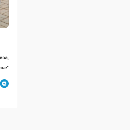
ь
ева,
лье"