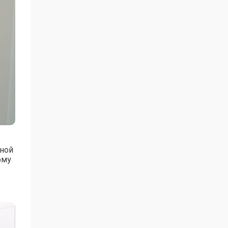
чной
ому