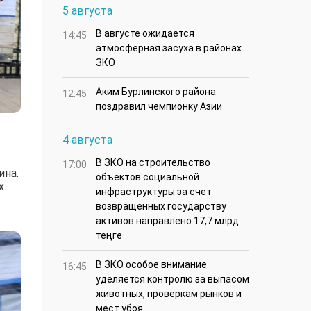
5 августа
В августе ожидается
14:45
атмосферная засуха в районах
ЗКО
Аким Бурлинского района
12:45
поздравил чемпионку Азии
4 августа
В ЗКО на строительство
17:00
ина.
объектов социальной
х.
инфраструктуры за счет
возвращенных государству
активов направлено 17,7 млрд
теңге
В ЗКО особое внимание
16:45
уделяется контролю за выпасом
животных, проверкам рынков и
мест убоя