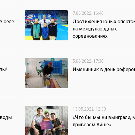
7.06.2022, 16:46
в селе
Достижения юных спортс
на международных
соревнованиях
5.06.2022, 17:30
пы!
Именинник в день рефере
13.05.2022, 12:30
 воды
«Что бы мы ни выиграли, 
привезем Айше»