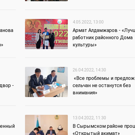
4.05.2022, 13:00
анова
Армат Алдамжаров - «Луч
работник районного Дома
з»
культуры»
26.04.2022, 14:30
«Все проблемы и предлож
двор -
сельчан не останутся без
внимания»
13.04.2022, 11:30
щенный
В Сырымском районе про
«Открытый акимат»