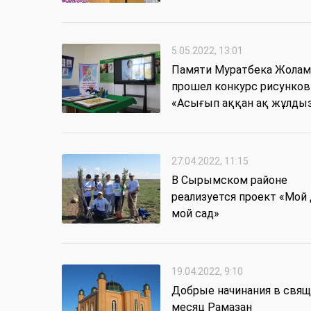
5.05.2022, 13:01
Памяти Муратбека Жолам
прошел конкурс рисунков
«Асығып аққан ақ жұлды
27.04.2022, 11:15
В Сырымском районе
реализуется проект «Мой 
мой сад»
19.04.2022, 9:10
Добрые начинания в свя
месяц Рамазан