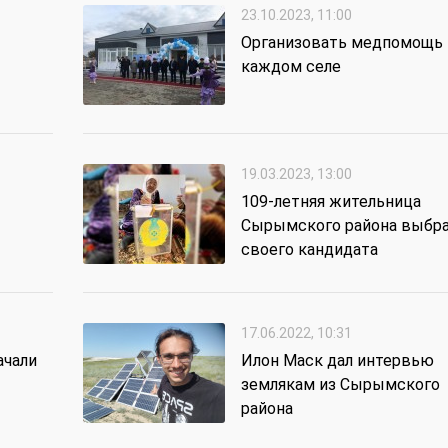
23.10.2023, 11:00
Организовать медпомощь 
каждом селе
19.03.2023, 13:00
109-летняя жительница
Сырымского района выбра
своего кандидата
17.06.2022, 10:31
ачали
Илон Маск дал интервью
землякам из Сырымского
района