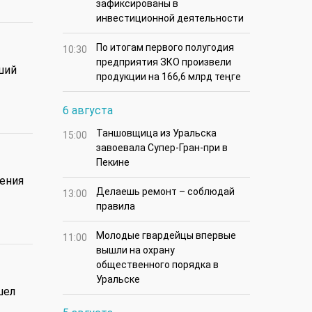
зафиксированы в
инвестиционной деятельности
По итогам первого полугодия
10:30
предприятия ЗКО произвели
ший
продукции на 166,6 млрд теңге
6 августа
Таншовщица из Уральска
15:00
завоевала Супер-Гран-при в
Пекине
ения
Делаешь ремонт – соблюдай
13:00
правила
Молодые гвардейцы впервые
11:00
вышли на охрану
общественного порядка в
Уральске
шел