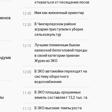
отказаться от посещения лесов
Имя как жизненный ориентир
12:45
менов
В Чингирлауском районе
12:30
аграрии приступили к уборке
сельхозкультур
Лучшим племенным быком
12:15
казахской белоголовой породы
в своей категории признан
ндума
Жүрек из ЗКО
В ЗКО автомойки переходят на
12:00
систему оборотного
водоснабжения
В ЗКО площадь орошаемых
11:45
мы
земель составляет 13,2 тыс. га
В ЗКО высокие темпы роста
11:15