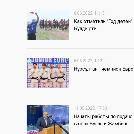
8.06.2022, 11:15
Как отметили "Год детей" 
Бұлдырты
6.06.2022, 17:29
Нұрсұлтан - чемпион Евро
19.05.2022, 17:30
Начаты работы по подаче
в села Булан и Жамбыл