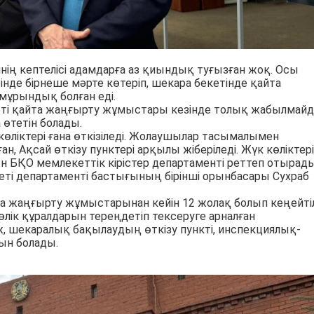
інің кептелісі адамдарға аз қиындық туғызған жоқ. Осы
нде бірнеше мәрте көтеріп, шекара бекетінде қайта
мұрындық болған еді.
еті қайта жаңғырту жұмыстары кезінде толық жабылмайд
 өтетін болады.
көліктері ғана өткізіледі. Жолаушылар тасымалымен
н, Ақсай өткізу пунктері арқылы жіберіледі. Жүк көліктері
н БҚО мемлекеттік кірістер департаменті реттеп отырады
еті департаменті бастығының бірінші орынбасары Сухраб
та жаңғырту жұмыстарынан кейін 12 жолақ болып кеңейтіл
көлік құралдарын тереңдетіп тексеруге арналған
аж, шекаралық бақылаудың өткізу пункті, инспекциялық-
ын болады.