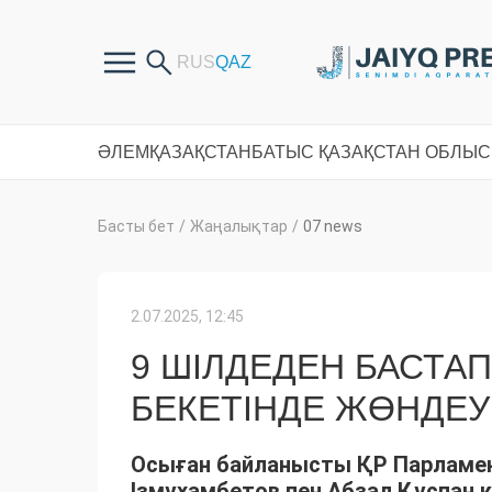
ӘЛЕМ
ҚАЗАҚСТАН
БАТЫС ҚАЗАҚСТАН ОБЛЫ
Басты бет
/
Жаңалықтар
/
07 news
2.07.2025, 12:45
9 ШІЛДЕДЕН БАСТА
БЕКЕТІНДЕ ЖӨНДЕ
Осыған байланысты ҚР Парламен
Ізмұхамбетов пен Абзал Құспан 