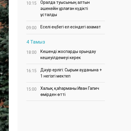
Оралда туысының алтын
10:15
әшекейін ұрлаған күдікті
ұсталды
Еселі еңбегі ел есіндегі азамат
09:00
4 Тамыз
Кешенді жоспарды орындау
18:00
кешеуілдемеуі керек
Дәуір ерлігі: Сырым ауданына +
16:15
1 негізгі мектеп
Халық қаһарманы Иван Гапич
15:00
өмірден өтті