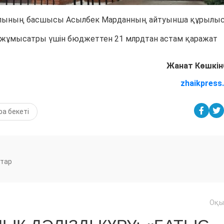
алының басшысы Асылбек Марданның айтуынша құрылы
 жұмысатры үшін бюджеттен 21 млрдтан астам қаражат
Жанат Көшкін
zhaikpress
а бекеті
тар
Оқы