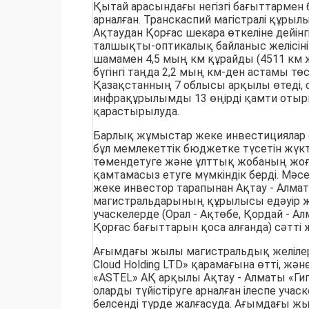
Қытай арасындағы негізгі бағыттармен
арналған. Транскаспий магістралі құры
Ақтаудан Қорғас шекара өткеліне дейін
талшықты-оптикалық байланыс желісін
шамамен 4,5 мың км құрайды (4511 км 
бүгінгі таңда 2,2 мың км-ден астамы төсе
Қазақстанның 7 облысы арқылы өтеді, 
инфрақұрылымды 13 өңірді қамти отыры
қарастырылуда.
Барлық жұмыстар жеке инвестициялар е
бұл мемлекеттік бюджетке түсетін жүк
төмендетуге және ұлттық жобаның жоға
қамтамасыз етуге мүмкіндік берді. Мәс
жеке инвестор тарапынан Ақтау - Алмат
магистральдарының құрылысы едәуір жел
учаскелерде (Орал - Ақтөбе, Қордай - А
Қорғас бағыттарын қоса алғанда) сәтті жү
Ағымдағы жылы магистральдық желіле
Cloud Holding LTD» қарамағына өтті, ж
«ASTEL» АҚ арқылы Ақтау - Алматы «Ги
оларды түйістіруге арналған ілеспе уча
белсенді түрде жалғасуда. Ағымдағы жы