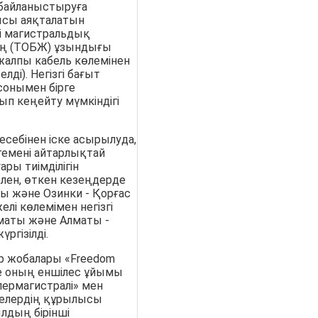
 байланыстыруға
лысы аяқталатын
гі магистральдық
ің (ТОБЖ) ұзындығы
жалпы кабель көлемінен
лді). Негізгі бағыт
сонымен бірге
п кеңейту мүмкіндігі
себінен іске асырылуда,
темені айтарлықтай
ры тиімділігін
елен, өткен кезеңдерде
ы және Озинки - Қорғас
і көлемімен негізгі
лматы және Алматы -
ргізілді.
р жобалары «Freedom
әне оның еншілес ұйымы
пермагистралі» мен
скелердің құрылысы
лдың бірінші