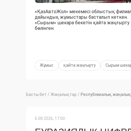
«ҚазАвтоЖол» мекемесі облыстық фили
дайындық жұмыстары басталып кеткен.
«Сырым» шекара бекетін қайта жаңғырту
бөлінген.
Жұмыс
қайта жаңғырту
Сырым шекар
Басты бет
/
Жаңалықтар
/
Республикалық жаңалық
6.08.2026, 17:00