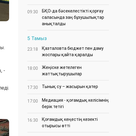
БҚО-да бәсекелестікті қорғау
09:30
саласында заң бұзушылықтар
анықталды
5 Тамыз
ы.
Қазталовта бюджет пен даму
23:18
жоспары қайта қаралды
Жеңіске жетелеген
18:00
, -
жаттықтырушылар
Тынық су – жасырын қатер
еді.
17:30
Медиация - қоғамдық келісімнің
17:00
берік тетігі
Қоғамдық кеңестің кезекті
16:30
отырысы өтті