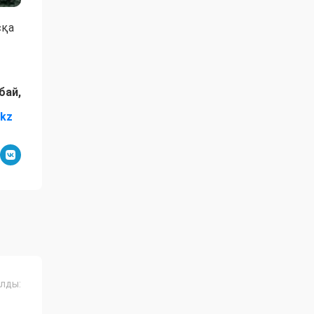
сқа
бай,
.kz
лды: