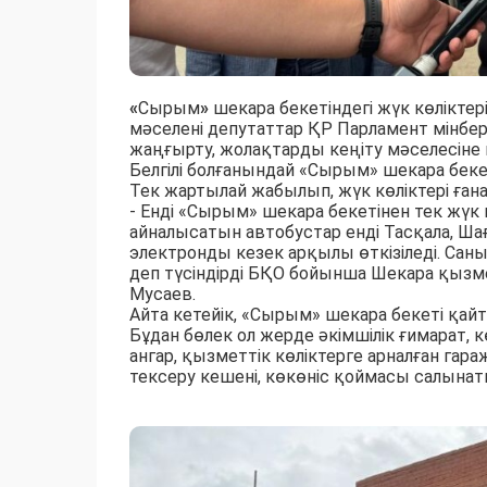
«
Сырым
»
шекара бекетіндегі жүк көліктер
мәселені депутаттар ҚР Парламент мінбері
жаңғырту, жолақтарды кеңіту мәселесіне 
Белгілі болғанындай «Сырым» шекара бек
Тек жартылай жабылып, жүк көліктері ғана
- Енді «Сырым» шекара бекетінен тек жүк 
айналысатын автобустар енді Тасқала, Шаға
электронды кезек арқылы өткізіледі. Саны
деп түсіндірді БҚО бойынша Шекара қызм
Мусаев.
Айта кетейік, «Сырым» шекара бекеті қай
Бұдан бөлек ол жерде әкімшілік ғимарат, 
ангар, қызметтік көліктерге арналған гар
тексеру кешені, көкөніс қоймасы салынат