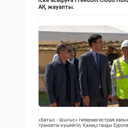
АҚ жауапты.
«Батыс - Шығыс» гипермагистралі халы
транзитін күшейтіп, Қазақстанды Еуроп