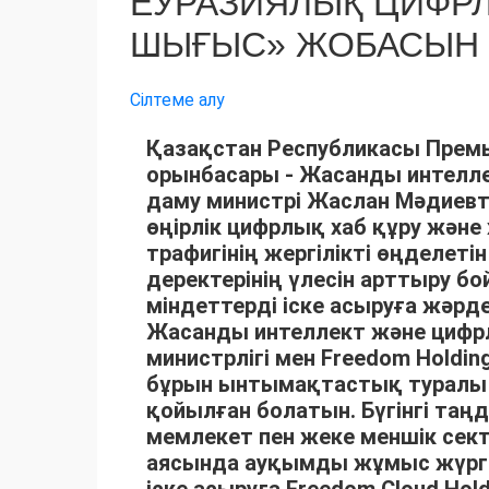
ЕУРАЗИЯЛЫҚ ЦИФРЛЫ
ШЫҒЫС» ЖОБАСЫН І
Сілтеме алу
Қазақстан Республикасы Премь
орынбасары - Жасанды интелл
даму министрі Жаслан Мәдиев
өңірлік цифрлық хаб құру және
трафигінің жергілікті өңделетін
деректерінің үлесін арттыру б
міндеттерді іске асыруға жәр
Жасанды интеллект және цифр
министрлігі мен Freedom Holdi
бұрын ынтымақтастық туралы
қойылған болатын. Бүгінгі таң
мемлекет пен жеке меншік сект
аясында ауқымды жұмыс жүргі
іске асыруға Freedom Cloud Hol