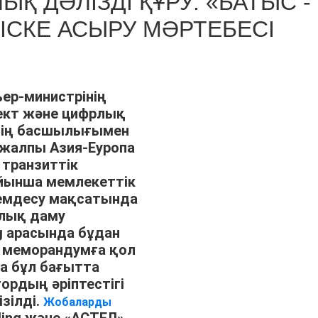
Қ ДӘЛІЗДІ ҚҰРУ: «БАТЫС -
СКЕ АСЫРУ МӘРТЕБЕСІ
ер-министрінің
ект және цифрлық
тің басшылығымен
 жалпы Азия-Еуропа
 транзиттік
ойынша мемлекеттік
демдесу мақсатында
лық даму
ng арасында бұдан
 меморандумға қол
да бұл бағытта
ордың әріптестігі
зілді.
Жобаларды
ding және «АСТЕЛ»