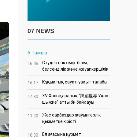
07 NEWS
6 Тамыз
Студенттік өмір: білім,
16:45
белсенділік және жауапкершілік
Құқықтық сауат-уақыт талабы
16:17
XV Халықаралық “舞蹈世界 Удао
14:30
шыжие” атты би байқауы
Жас сарбаздар жауынгерлік
11:30
қызметке кірісті
Ел ағасына құрмет
10:30