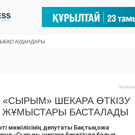
СЫ
БҚО АУДАНДАРЫ
Оқылды:
П «СЫРЫМ» ШЕКАРА ӨТКІЗУ
У ЖҰМЫСТАРЫ БАСТАЛАДЫ
ті мәжілісінің депутаты Бақтықожа
кеше «Сырым» шекара бекетінде болып