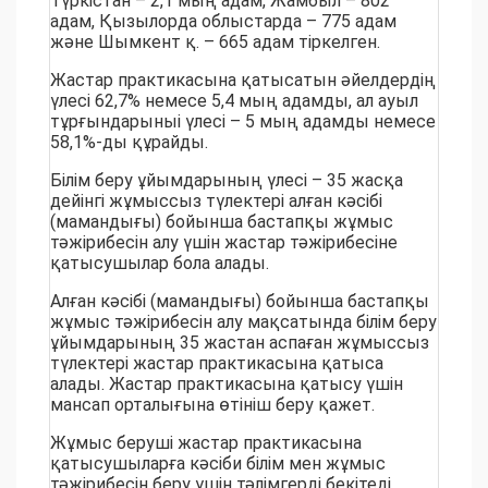
Түркістан – 2,1 мың адам, Жамбыл – 802
адам, Қызылорда облыстарда – 775 адам
және Шымкент қ. – 665 адам тіркелген.
Жастар практикасына қатысатын әйелдердің
үлесі 62,7% немесе 5,4 мың адамды, ал ауыл
тұрғындарыныі үлесі – 5 мың адамды немесе
58,1%-ды құрайды.
Білім беру ұйымдарының үлесі – 35 жасқа
дейінгі жұмыссыз түлектері алған кәсібі
(мамандығы) бойынша бастапқы жұмыс
тәжірибесін алу үшін жастар тәжірибесіне
қатысушылар бола алады.
Алған кәсібі (мамандығы) бойынша бастапқы
жұмыс тәжірибесін алу мақсатында білім беру
ұйымдарының 35 жастан аспаған жұмыссыз
түлектері жастар практикасына қатыса
алады. Жастар практикасына қатысу үшін
мансап орталығына өтініш беру қажет.
Жұмыс беруші жастар практикасына
қатысушыларға кәсіби білім мен жұмыс
тәжірибесін беру үшін тәлімгерді бекітеді.