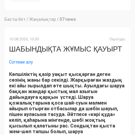
Басты бет
/
Жаңалықтар
/
07 news
10.08.2026, 10:00
Оқылды:
ШАБЫНДЫҚТА ЖҰМЫС ҚАУЫРТ
Сілтеме алу
Көпшіліктің қазір уақыт қысқарған деген
сөзінің жаны бар секілді. Жарқыраған жаздың
екі айы зырылдап өте шықты. Ауылдағы шаруа
баққан жандар қыстық мал азығын
дайындауға қарқын үстеді. Шаруа
қожалықтарына қоса шай-суын малмен
айырып отырған отбасылар да шөбін шауып,
пішен ауласына тасуда. Әйтпесе «кәрі құда»
келіп, қаһарына мінгенде, шөбі жоқтың
қысылып қалатыны рас. Сондықтан қыста
жем-шөп тапшы болып, шаруа