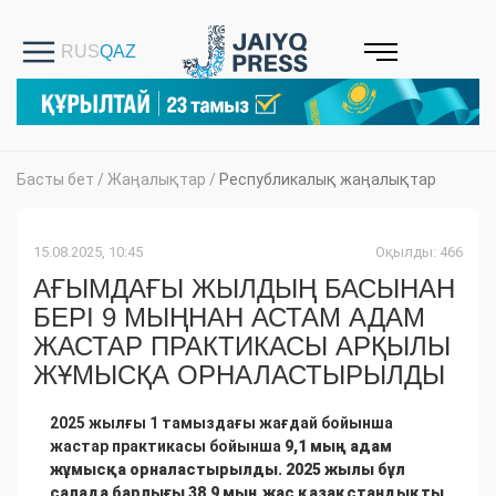
Басты бет
/
Жаңалықтар
/
Республикалық жаңалықтар
15.08.2025, 10:45
Оқылды: 466
АҒЫМДАҒЫ ЖЫЛДЫҢ БАСЫНАН
БЕРІ 9 МЫҢНАН АСТАМ АДАМ
ЖАСТАР ПРАКТИКАСЫ АРҚЫЛЫ
ЖҰМЫСҚА ОРНАЛАСТЫРЫЛДЫ
2025 жылғы 1 тамыздағы жағдай бойынша
жастар
практикасы бойынша
9,1 мың адам
жұмысқа орналастырылды. 2025 жылы бұл
салада барлығы 38,9 мың жас қазақстандықты