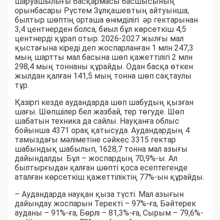
шаруашылығы басқармасы басшысының
орынбасары Рүстем Зұлқашевтың айтуынша,
былтыр шөптің орташа өнімділігі әр гектарынан
3,4 центнерден болса, биыл бұл көрсеткіш 4,5
центнерді құрап отыр. 2026-2027 жылғы мал
қыстағына кіреді деп жоспарланған 1 млн 247,3
мың шартты мал басына шөп қажеттілігі 2 млн
298,4 мың тоннаны құрайды. Одан басқа өткен
жылдан қалған 141,5 мың тонна шөп сақтаулы
тұр.
Қазіргі кезде аудандарда шөп шабудың қызған
шағы. Шөпшілер бел жазбай, тер төгуде. Шөп
шабатын техника да сайлы. Науқанға облыс
бойынша 4371 орақ қатысуда. Аудандардың 4
тамыздағы мәліметіне сәйкес 3315 гектар
шабындық шабылып, 1628,7 тонна мал азығы
дайындалды. Бұл – жоспардың 70,9%-ы. Ал
былтырғыдан қалған шөпті қоса есептегенде
аталған көрсеткіш қажеттіліктің 77%-ын құрайды.
– Аудандарда науқан қыза түсті. Мал азығын
дайындау жоспарын Теректі – 97%-ға, Бәйтерек
ауданы – 91%-ға, Бөрлі – 81,3%-ға, Сырым – 79,6%-