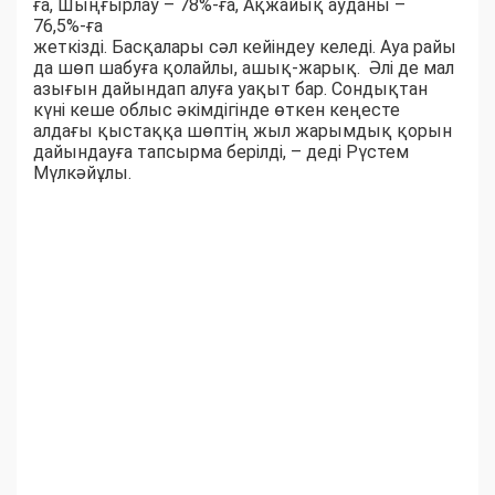
ға, Шыңғырлау – 78%-ға, Ақжайық ауданы –
76,5%-ға
жеткізді. Басқалары сәл кейіндеу келеді. Ауа райы
да шөп шабуға қолайлы, ашық-жарық. Әлі де мал
азығын дайындап алуға уақыт бар. Сондықтан
күні кеше облыс әкімдігінде өткен кеңесте
алдағы қыстаққа шөптің жыл жарымдық қорын
дайындауға тапсырма берілді, – деді Рүстем
Мүлкәйұлы.