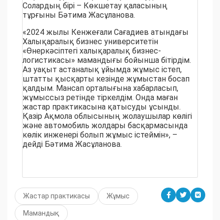
Солардың бірі – Көкшетау қаласының
тұрғыны Бәтима Жасұланова.
«2024 жылы Кенжеғали Сағадиев атындағы
Халықаралық бизнес университетін
«Өнеркәсіптегі халықаралық бизнес-
логистикасы» мамандығы бойынша бітірдім.
Аз уақыт астаналық ұйымда жұмыс істеп,
штатты қысқарты кезінде жұмыстан босап
қалдым. Мансап орталығына хабарласып,
жұмыссыз ретінде тіркелдім. Онда маған
жастар практикасына қатысуды ұсынды.
Қазір Ақмола облысының жолаушылар көлігі
және автомобиль жолдары басқармасында
көлік инженері болып жұмыс істеймін», –
дейді Бәтима Жасұланова.
Жастар практикасы
Жұмыс
Мамандық