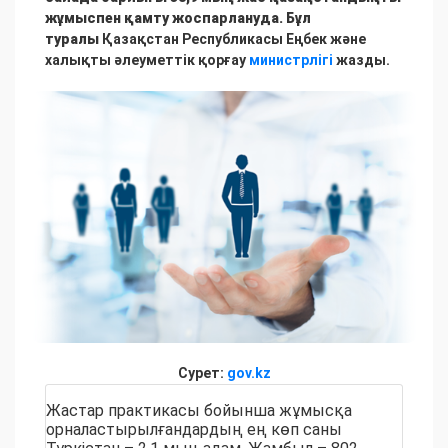
жұмыспен қамту жоспарлануда. Бұл
туралы
Қазақстан Республикасы Еңбек және
халықты әлеуметтік қорғау
министрлігі
жазды.
Сурет:
gov.kz
Жастар практикасы бойынша жұмысқа
орналастырылғандардың ең көп саны