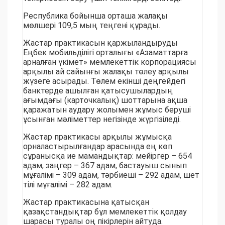
Республика бойынша орташа жалақы
мөлшері 109,5 мың теңгені құрады.
Жастар практикасын қаржыландыруды
Еңбек мобильділігі орталығы «Азаматтарға
арналған үкімет» мемлекеттік корпорациясы
арқылы ай сайынғы жалақы төлеу арқылы
жүзеге асырады. Төлем екінші деңгейдегі
банктерде ашылған қатысушылардың
ағымдағы (карточкалық) шоттарына ақша
қаражатын аудару жолымен жұмыс беруші
ұсынған мәліметтер негізінде жүргізіледі.
Жастар практикасы арқылы жұмысқа
орналастырылғандар арасында ең көп
сұранысқа ие мамандықтар: мейіргер – 654
адам, заңгер – 367 адам, бастауыш сынып
мұғалімі – 309 адам, тәрбиеші – 292 адам, шет
тілі мұғалімі – 282 адам.
Жастар практикасына қатысқан
қазақстандықтар бұл мемлекеттік қолдау
шарасы туралы оң пікірлерін айтуда.