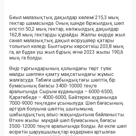
Биыл малазықтық дақылдар көлемі 215,3 мың
гектар шамасында. Оның ішінде біржылдық шөп
егістігі 50,2 мың гектар, көпжылдық дақылдар
162,8 мың гектарды құрайды. Жалпы өңірде жыл
санап малазықтық дақыл өсірушілер қатары
толығып келеді. Былтырғы көрсеткіш 203,8 мың
га, ал бұдан үш жыл бұрын, яғни 2023 жылы 190,6
мың га болды.
Өңір тұрғындарының қолындағы төрт түлік
малды шөппен қамту мақсатындағы жұмыс
жалғасуда. Табиғи шабындықтағы шөптің бір
бумасының бағасы 3400-10000 теңге
аралығында. Сырым ауданында – 6000-6500,
Қаратөбеде – 4000-6000, Бәйтерек ауданында
7000-9000 теңгеден ұсынылуда. Шөп бағасының
әртүрлі болуына шөптің шығымына,
шабындықтың алыс-жақындығына байланысты.
Өткен жылы мұндай шөп бумасының бағасы
3500-12000 теңге аралығында болды. Ал екпе шөп
өсіретін шаруашылықтар өздерінен артылған