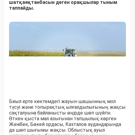
шатқаяқтанбасын деген орақшылар тыным
таппайды.
Биыл ерте көктемдегі жауын-шашынның мол
түсуі және топырақтың ылғалдылығының жақсы
сақталуына байланысты өңірде шөп шүйгін.
Өткен қыста мал азығынан тапшылық көрген
Жәнібек, Бөкей ордасы, Казталов аудандарында
да шөп шығымы жақсы. Облыстық ауыл