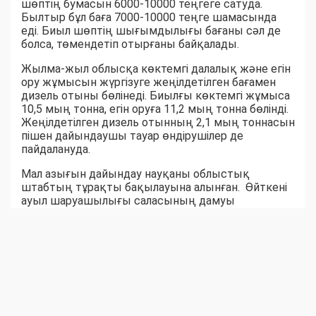
шөптің бумасын 6000-10000 теңгеге сатуда.
Былтыр бұл баға 7000-10000 теңге шамасында
еді. Биыл шөптің шығымдылығы бағаны сәл де
болса, төмендетіп отырғаны байқалады.
Жылма-жыл облысқа көктемгі далалық және егін
ору жұмысын жүргізуге жеңілдетілген бағамен
дизель отыны бөлінеді. Биылғы көктемгі жұмыса
10,5 мың тонна, егін оруға 11,2 мың тонна бөлінді.
Жеңілдетілген дизель отынның 2,1 мың тоннасын
пішен дайындаушы тауар өндірушілер де
пайдалануда.
Мал азығын дайындау науқаны облыстық
штабтың тұрақты бақылауына алынған. Өйткені
ауыл шаруашылығы саласының дамуы
шаруалардың еңбек нәтижесіне байланысты
екені белгілі. Ауыл-аудандар биыл мал азығынан
тапшылық көрмейтін сыңайлы. Шөпшілердің
жем-шөп дайындау қарқыны соны аңғартқандай.
Қара суық күзге дейін бір жылдық емес, жыл
жарымдық шөп қоры дайын боларына сенім бар.
Серік БЕКСЕЙІТОВ,