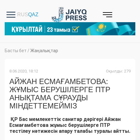
Басты бет
/
Жаңалықтар
8.06.2020, 18:12
Оқылды: 279
АЙЖАН ЕСМАҒАМБЕТОВА:
ЖҰМЫС БЕРУШІЛЕРГЕ ПТР
АНЫҚТАМА СҰРАУДЫ
МІНДЕТТЕМЕЙМІЗ
ҚР Бас мемлекеттік санитар дәрігері Айжан
Есмағамбетова жұмыс берушілерге ПТР
тестілеу нәтижесін апару талабы туралы айтты.