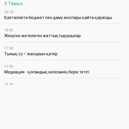
5 Тамыз
23:18
Қазталовта бюджет пен даму жоспары қайта қаралды
18:00
Жеңіске жетелеген жаттықтырушылар
17:30
Тынық су – жасырын қатер
17:00
Медиация - қоғамдық келісімнің берік тетігі
16:30
Қоғамдық кеңестің кезекті отырысы өтті
10:15
Оралда туысының алтын әшекейін ұрлаған күдікті ұсталды
09:00
Еселі еңбегі ел есіндегі азамат