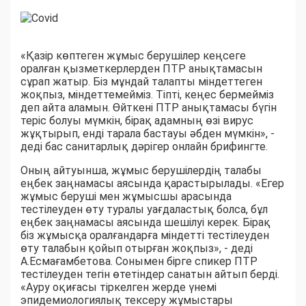
«Қазір көптеген жұмыс берушілер кеңсеге
оралған қызметкерлерден ПТР анықтамасын
сұрап жатыр. Біз мұндай талапты міндеттеген
жоқпыз, міндеттемейміз. Тіпті, кеңес бермейміз
деп айта аламын. Өйткені ПТР анықтамасы бүгін
теріс болуы мүмкін, бірақ адамның өзі вирус
жұқтырып, енді тарала бастауы әбден мүмкін», -
деді бас санитарлық дәрігер онлайн брифингте.
Оның айтуынша, жұмыс берушілердің талабы
еңбек заңнамасы аясында қарастырылады. «Егер
жұмыс беруші мен жұмысшы арасында
тестілеуден өту туралы уағдаластық болса, бұл
еңбек заңнамасы аясында шешілуі керек. Бірақ
біз жұмысқа оралғандарға міндетті тестілеуден
өту талабын қойып отырған жоқпыз», - деді
А.Есмағамбетова. Сонымен бірге спикер ПТР
тестілеуден тегін өтетіндер санатын айтып берді.
«Ауру оқиғасы тіркелген жерде үнемі
эпидемиологиялық тексеру жұмыстары