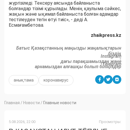
жүргізіледі. Тексеру аясында байланыста
болғандар тізімі құрылады. Менің қаулыма сәйкес,
жақын және ықимал байланыста болған адамдар
тестілеуден тегін өтуі тиіс», - деді А.
Есмағамбетова.
zhaikpress.kz
Батыс Қазақстанның маңызды жаңалықтарын
біздің
Instagram
-
дағы парақшамыздан және
Telegram
арнамыздан алғашқы болып біліңіздер
анықтама
коронавирус
Главная
/
Новости
/
Главные новости
5.08.2026, 22:00
Просмотры: