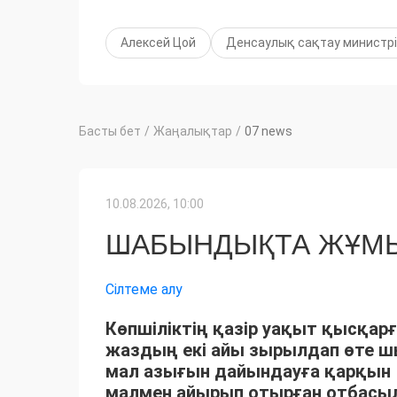
Алексей Цой
Денсаулық сақтау министрі
Басты бет
/
Жаңалықтар
/
07 news
10.08.2026, 10:00
ШАБЫНДЫҚТА ЖҰМЫ
Сілтеме алу
Көпшіліктің қазір уақыт қысқарғ
жаздың екі айы зырылдап өте 
мал азығын дайындауға қарқын 
малмен айырып отырған отбасыла