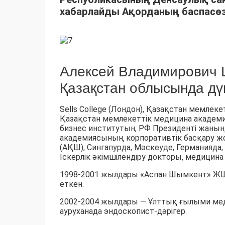
хабарлайды Ақорданың баспасөз
Алексей Владимирович Ц
Қазақстан облысында дүн
Sells College (Лондон), Қазақстан мемле
Қазақстан мемлекеттік медицина академ
бизнес институтын, РФ Президенті жаны
академиясының корпоративтік басқару жо
(АҚШ), Сингапурда, Мәскеуде, Германияда
Іскерлік әкімшілендіру докторы, медици
1998-2001 жылдары «Аспан Шымкент» ЖШС
еткен.
2002-2004 жылдары — Ұлттық ғылыми ме
ауруханада эндоскопист-дәрігер.