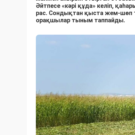
Әйтпесе «кәрі құда» келіп, қаһ
рас. Сондықтан қыста жем-шөп 
орақшылар тыным таппайды.