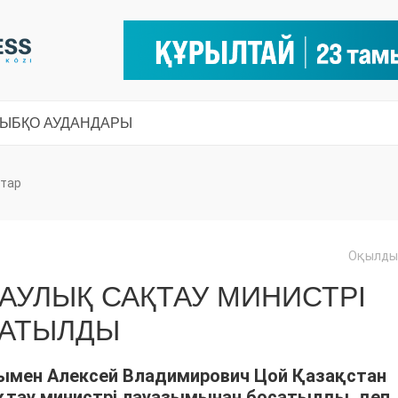
СЫ
БҚО АУДАНДАРЫ
тар
Оқылды:
АУЛЫҚ САҚТАУ МИНИСТРІ
САТЫЛДЫ
мен Алексей Владимирович Цой Қазақстан
тау министрі лауазымынан босатылды, деп