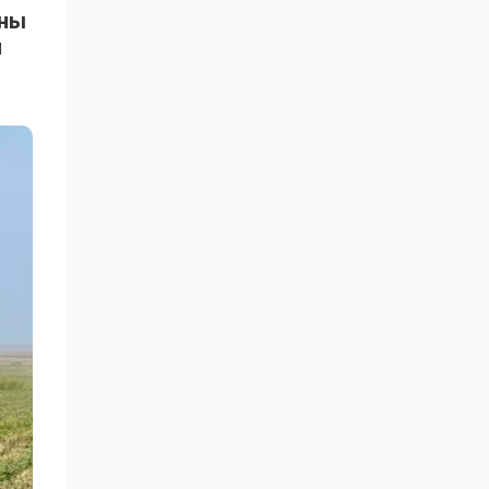
ыны
н