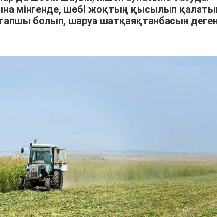
арына мінгенде, шөбі жоқтың қысылып қалат
тапшы болып, шаруа шатқаяқтанбасын деге