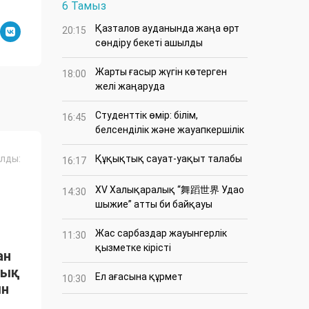
6 Тамыз
Қазталов ауданында жаңа өрт
20:15
сөндіру бекеті ашылды
Жарты ғасыр жүгін көтерген
18:00
желі жаңаруда
Студенттік өмір: білім,
16:45
белсенділік және жауапкершілік
лды:
Құқықтық сауат-уақыт талабы
16:17
XV Халықаралық “舞蹈世界 Удао
14:30
шыжие” атты би байқауы
Жас сарбаздар жауынгерлік
11:30
қызметке кірісті
ан
тық
Ел ағасына құрмет
10:30
ын