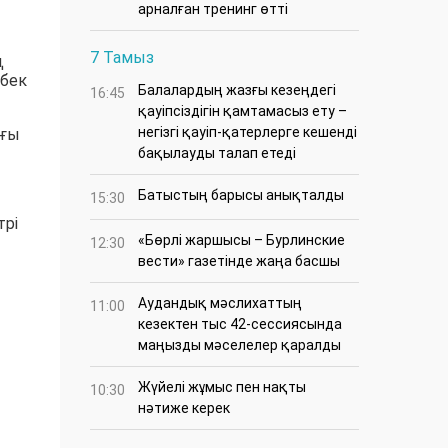
арналған тренинг өтті
7 Тамыз
ң
ңбек
Балалардың жазғы кезеңдегі
16:45
қауіпсіздігін қамтамасыз ету –
негізгі қауіп-қатерлерге кешенді
ығы
бақылауды талап етеді
Батыстың барысы анықталды
15:30
трі
«Бөрлі жаршысы – Бурлинские
12:30
вести» газетінде жаңа басшы
Аудандық мәслихаттың
11:00
кезектен тыс 42-сессиясында
маңызды мәселелер қаралды
Жүйелі жұмыс пен нақты
10:30
нәтиже керек