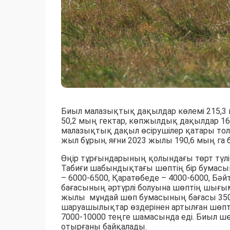
Биыл малазықтық дақылдар көлемі 215,3 
50,2 мың гектар, көпжылдық дақылдар 16
малазықтық дақыл өсірушілер қатары толы
жыл бұрын, яғни 2023 жылы 190,6 мың га 
Өңір тұрғындарының қолындағы төрт түл
Табиғи шабындықтағы шөптің бір бумасы
– 6000-6500, Қаратөбеде – 4000-6000, Бә
бағасының әртүрлі болуына шөптің шығ
жылы мұндай шөп бумасының бағасы 3500-
шаруашылықтар өздерінен артылған шөпті
7000-10000 теңге шамасында еді. Биыл ш
отырғаны байқалады.