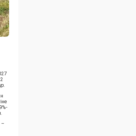
027
 2
р.
ын
іне
9%-
.
 –