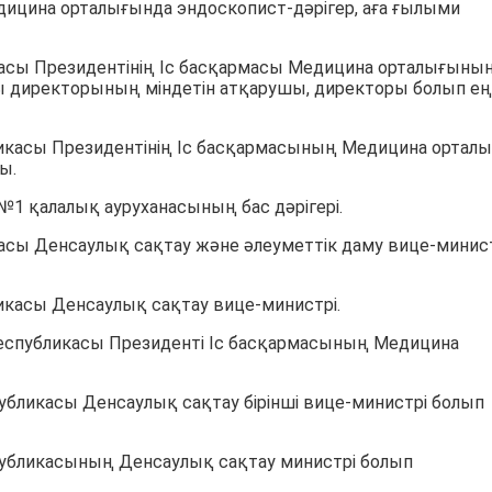
ицина орталығында эндоскопист-дәрігер, аға ғылыми
асы Президентінің Іс басқармасы Медицина орталығыны
ғы директорының міндетін атқарушы, директоры болып е
икасы Президентінің Іс басқармасының Медицина ортал
ы.
1 қалалық ауруханасының бас дәрігері.
сы Денсаулық сақтау және әлеуметтік даму вице-минис
касы Денсаулық сақтау вице-министрі.
Республикасы Президенті Іс басқармасының Медицина
бликасы Денсаулық сақтау бірінші вице-министрі болып
убликасының Денсаулық сақтау министрі болып