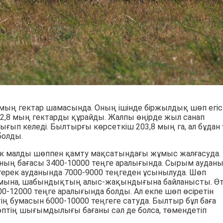
мың гектар шамасында. Оның ішінде біржылдық шөп егіст
2,8 мың гектарды құрайды. Жалпы өңірде жыл санап
ғып келеді. Былтырғы көрсеткіш 203,8 мың га, ал бұдан
болды.
ік малды шөппен қамту мақсатындағы жұмыс жалғасуда.
ның бағасы 3400-10000 теңге аралығында. Сырым аудан
йтерек ауданында 7000-9000 теңгеден ұсынылуда. Шөп
ымына, шабындықтың алыс-жақындығына байланысты. Ө
12000 теңге аралығында болды. Ал екпе шөп өсіретін
ң бумасын 6000-10000 теңгеге сатуда. Былтыр бұл баға
өптің шығымдылығы бағаны сәл де болса, төмендетіп