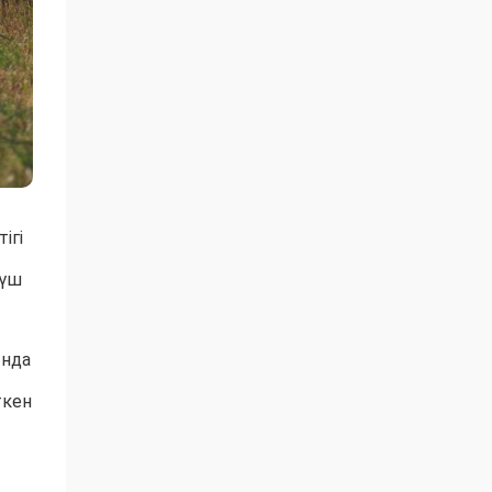
ігі
 үш
ында
ткен