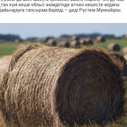
тан күні кеше облыс әкімдігінде өткен кеңесте алдағы
ындауға тапсырма берілді, – деді Рүстем Мүлкәйұлы.