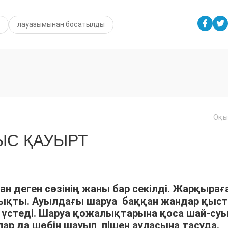
лауазымынан босатылды
Оқы
С ҚАУЫРТ
ан деген сөзінің жаны бар секілді. Жарқырағ
шықты. Ауылдағы шаруа баққан жандар қыс
үстеді. Шаруа қожалықтарына қоса шай-су
р да шөбін шауып, пішен ауласына тасуда.