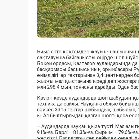
Биыл ерте көктемдегі жауын-шашынның 
сақталуына байланысты өңірде шөп шүйгі
Бөкей ордасы, Казталов аудандарында 
басқармасы басшысының орынбасары Рү
өнімділігі әр гектарынан 3,4 центнерден б
жылғы мал қыстағына кіреді деп жоспарла
млн 298,4 мың тоннаны құрайды. Одан бас
Қазіргі кезде аудандарда шөп шабудың қы
техника да сайлы. Науқанға облыс бойынш
сәйкес 3315 гектар шабындық шабылып, 1
ы. Ал былтырғыдан қалған шөпті қоса есе
– Аудандарда науқан қыза түсті. Мал азы
91%-ға, Бөрлі – 81,3%-ға, Сырым – 79,6%-ғ
жеткізді. Басқалары сәл кейіндеу келеді.