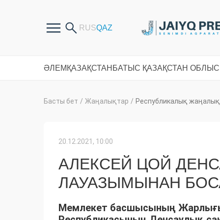
ӘЛЕМ
ҚАЗАҚСТАН
БАТЫС ҚАЗАҚСТАН ОБЛЫ
Басты бет
/
Жаңалықтар
/
Республикалық жаңалық
20.12.2021, 10:00
АЛЕКСЕЙ ЦОЙ ДЕНС
ЛАУАЗЫМЫНАН БО
Мемлекет басшысының Жарлығы
Республикасының Денсаулық сақ