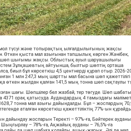
мол түсуі және топырақтың ылғалдылығының жақсы
н. Өткен қыста мал азығынан тапшылық көрген Жәнібек,
да шөп шығымы жақсы. Облыстық ауыл шаруашылығы
стем Зұлқашевтың айтуынша, былтыр шөптің орташа
олса, биыл бұл көрсеткіш 4,5 центнерді құрап отыр. 2026-2
нған 1 млн 247,3 мың шартты мал басына шөп қажеттілігі
қа өткен жылдан қалған 141,5 мың тонна шөп сақтаулы тұ
зған шағы. Шөпшілер бел жазбай, тер төгуде. Шөп шабат
а 4371 орақ қатысуда. Аудандардың 4 тамыздағы мәлімет
628,7 тонна мал азығы дайындалды. Бұл – жоспардың 70,
птегенде аталған көрсеткіш қажеттіліктің 77%-ын құрайды
ғын дайындау жоспарын Теректі – 97%-ға, Бәйтерек ауданы
а, Шыңғырлау – 78%-ға, Ақжайық ауданы – 76,5%-ға
 Ауа райы да шөп шабуға қолайлы, ашық-жарық. Әлі де мал