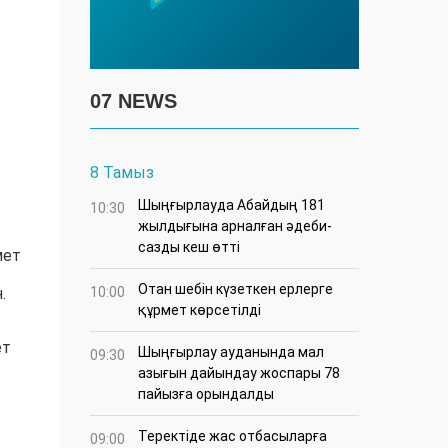
07 NEWS
8 Тамыз
Шыңғырлауда Абайдың 181
10:30
жылдығына арналған әдеби-
сазды кеш өтті
мет
Отан шебін күзеткен ерлерге
.
10:00
құрмет көрсетілді
ет
​Шыңғырлау ауданында мал
09:30
азығын дайындау жоспары 78
пайызға орындалды
​Теректіде жас отбасыларға
09:00