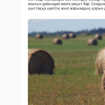
азығын дайындап алуға уақыт бар. Сондық
қыстаққа шөптің жыл жарымдық қорын дай