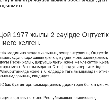
 қызметі.
ой 1977 жылы 2 сәуірде Оңтүстік
иеге келген.
кеттік медицина академиясының аспирантурасын, Оңтүстік
иясын, «Дәнекер» халықаралық құқық және халықаралық
ндағы Ресей халық шаруашылығы және мемлекеттік қыз
ғары мектебін тәмамдаған. Стэнфорд университетінде
, Ұлыбританияда және т. б. елдерде тағылымдамадан өткен
на ғылымдарының кандидаты.
 бас бухгалтері, коммерциялық директоры болып қызм
дицина орталығы және Республикалық клиникалық