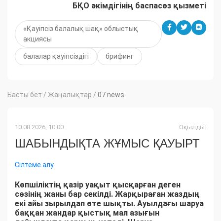
БҚО әкімдігінің баспасөз қызметі
«Қауіпсіз балалық шақ» облыстық
акциясы
балалар қауіпсіздігі
брифинг
Басты бет
/
Жаңалықтар
/
07 news
10.08.2026, 10:00
Оқылды:
ШАБЫНДЫҚТА ЖҰМЫС ҚАУЫРТ
Сілтеме алу
Көпшіліктің қазір уақыт қысқарған деген
сөзінің жаны бар секілді. Жарқыраған жаздың
екі айы зырылдап өте шықты. Ауылдағы шаруа
баққан жандар қыстық мал азығын