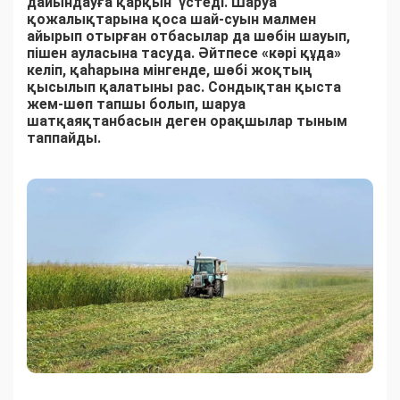
дайындауға қарқын үстеді. Шаруа
қожалықтарына қоса шай-суын малмен
айырып отырған отбасылар да шөбін шауып,
пішен ауласына тасуда. Әйтпесе «кәрі құда»
келіп, қаһарына мінгенде, шөбі жоқтың
қысылып қалатыны рас. Сондықтан қыста
жем-шөп тапшы болып, шаруа
шатқаяқтанбасын деген орақшылар тыным
таппайды.