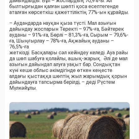
дайындалды. Бұл – жоспардың 70,9%-ы. Ал
былтырғыдан қалған шөпті қоса есептегенде
аталған көрсеткіш қажеттіліктің 77%-ын құрайды.
– Аудандарда науқан қыза түсті. Мал азығын
дайындау жоспарын Теректі – 97%-ға, Бәйтерек
ауданы – 91%-ға, Бөрлі – 81,3%-ға, Сырым – 79,6%-
ға, Шыңғырлау – 78%-ға, Ақжайық ауданы –
76,5%-ға
жеткізді. Басқалары сәл кейіндеу келеді. Ауа райы
да шөп шабуға қолайлы, ашық-жарық. Әлі де мал
азығын дайындап алуға уақыт бар. Сондықтан
күні кеше облыс әкімдігінде өткен кеңесте
алдағы қыстаққа шөптің жыл жарымдық қорын
дайындауға тапсырма берілді, – деді Рүстем
Мүлкәйұлы.