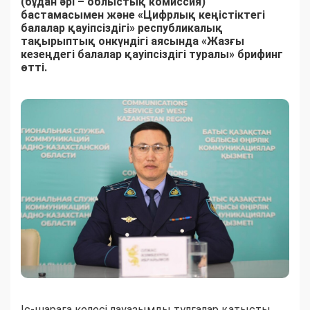
(бұдан әрі – облыстық комиссия)
бастамасымен және «Цифрлық кеңістіктегі
балалар қауіпсіздігі» республикалық
тақырыптық онкүндігі аясында «Жазғы
кезеңдегі балалар қауіпсіздігі туралы» брифинг
өтті.
Іс-шараға келесі лауазымды тұлғалар қатысты