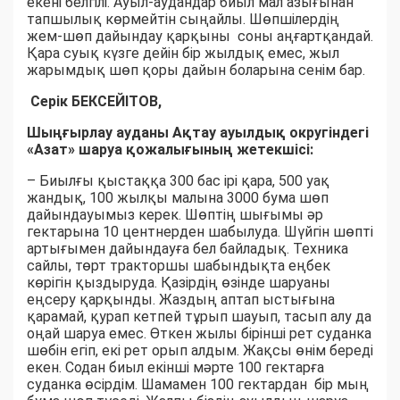
екені белгілі. Ауыл-аудандар биыл мал азығынан
тапшылық көрмейтін сыңайлы. Шөпшілердің
жем-шөп дайындау қарқыны соны аңғартқандай.
Қара суық күзге дейін бір жылдық емес, жыл
жарымдық шөп қоры дайын боларына сенім бар.
Серік БЕКСЕЙІТОВ,
Шыңғырлау ауданы Ақтау ауылдық округіндегі
«Азат» шаруа қожалығының жетекшісі:
– Биылғы қыстаққа 300 бас ірі қара, 500 уақ
жандық, 100 жылқы малына 3000 бума шөп
дайындауымыз керек. Шөптің шығымы әр
гектарына 10 центнерден шабылуда. Шүйгін шөпті
артығымен дайындауға бел байладық. Техника
сайлы, төрт тракторшы шабындықта еңбек
көрігін қыздыруда. Қазірдің өзінде шаруаны
еңсеру қарқынды. Жаздың аптап ыстығына
қарамай, қурап кетпей тұрып шауып, тасып алу да
оңай шаруа емес. Өткен жылы бірінші рет суданка
шөбін егіп, екі рет орып алдым. Жақсы өнім береді
екен. Содан биыл екінші мәрте 100 гектарға
суданка өсірдім. Шамамен 100 гектардан бір мың