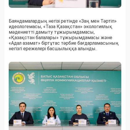
Баяндамалардың негізі ретінде «Заң мен Тәртіп»
идеологемасы, «Таза Қазақстан» экологиялық
мәдениетті дамыту тұжырымдамасы,
«Қазақстан балалары» тұжырымдамасы және
«Адал азамат» біртұтас тәрбие бағдарламасының
негізгі ережелері басшылыққа алынды.