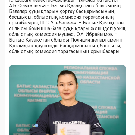
А.Б. Семғалиева – Батыс Қазақстан облысының
Балалар құқықтарын қорғау басқармасының
басшысы, облыстық комиссия төрағасының
орынбасары, Ш.С. Утебәлиева – Батыс Қазақстан
облысы бойынша бала құқықтары жөніндегі уәкіл,
облыстық комиссия мүшесі, О.А. Ибрайымов –
Батыс Қазақстан облысы Полиция департаменті
Қоғамдық қауіпсіздік басқармасының бастығы,
облыстық комиссия төрағасының орынбасары.