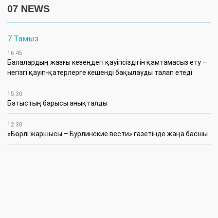
07 NEWS
7 Тамыз
16:45
Балалардың жазғы кезеңдегі қауіпсіздігін қамтамасыз ету –
негізгі қауіп-қатерлерге кешенді бақылауды талап етеді
15:30
Батыстың барысы анықталды
12:30
«Бөрлі жаршысы – Бурлинские вести» газетінде жаңа басшы
11:00
Аудандық мәслихаттың кезектен тыс 42-сессиясында
маңызды мәселелер қаралды
10:30
Жүйелі жұмыс пен нақты нәтиже керек