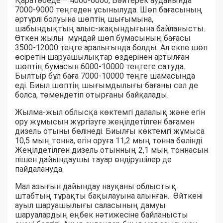
Қаратөбеде – 4000-6000, Бәйтерек ауданында
7000-9000 теңгеден ұсынылуда. Шөп бағасының
әртүрлі болуына шөптің шығымына,
шабындықтың алыс-жақындығына байланысты.
Өткен жылы мұндай шөп бумасының бағасы
3500-12000 теңге аралығында болды. Ал екпе шөп
өсіретін шаруашылықтар өздерінен артылған
шөптің бумасын 6000-10000 теңгеге сатуда.
Былтыр бұл баға 7000-10000 теңге шамасында
еді. Биыл шөптің шығымдылығы бағаны сәл де
болса, төмендетіп отырғаны байқалады.
Жылма-жыл облысқа көктемгі далалық және егін
ору жұмысын жүргізуге жеңілдетілген бағамен
дизель отыны бөлінеді. Биылғы көктемгі жұмыса
10,5 мың тонна, егін оруға 11,2 мың тонна бөлінді.
Жеңілдетілген дизель отынның 2,1 мың тоннасын
пішен дайындаушы тауар өндірушілер де
пайдалануда.
Мал азығын дайындау науқаны облыстық
штабтың тұрақты бақылауына алынған. Өйткені
ауыл шаруашылығы саласының дамуы
шаруалардың еңбек нәтижесіне байланысты