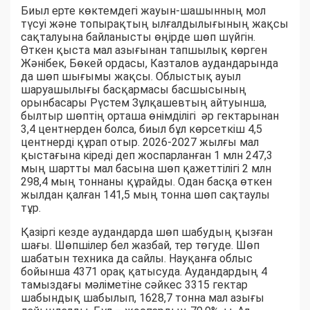
Биыл ерте көктемдегі жауын-шашынның мол
түсуі және топырақтың ылғалдылығының жақсы
сақталуына байланысты өңірде шөп шүйгін.
Өткен қыста мал азығынан тапшылық көрген
Жәнібек, Бөкей ордасы, Казталов аудандарында
да шөп шығымы жақсы. Облыстық ауыл
шаруашылығы басқармасы басшысының
орынбасары Рүстем Зұлқашевтың айтуынша,
былтыр шөптің орташа өнімділігі әр гектарынан
3,4 центнерден болса, биыл бұл көрсеткіш 4,5
центнерді құрап отыр. 2026-2027 жылғы мал
қыстағына кіреді деп жоспарланған 1 млн 247,3
мың шартты мал басына шөп қажеттілігі 2 млн
298,4 мың тоннаны құрайды. Одан басқа өткен
жылдан қалған 141,5 мың тонна шөп сақтаулы
тұр.
Қазіргі кезде аудандарда шөп шабудың қызған
шағы. Шөпшілер бел жазбай, тер төгуде. Шөп
шабатын техника да сайлы. Науқанға облыс
бойынша 4371 орақ қатысуда. Аудандардың 4
тамыздағы мәліметіне сәйкес 3315 гектар
шабындық шабылып, 1628,7 тонна мал азығы