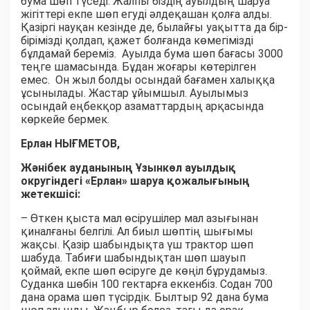
бума шөп түседі. Жалпы біздің ауылдың шаруа
жігіттері екпе шөп егуді әлдеқашан қолға алды.
Қазіргі науқан кезінде де, былайғы уақытта да бір-
бірімізді қолдап, қажет болғанда көмегімізді
бұлдамай береміз. Ауылда бума шөп бағасы 3000
теңге шамасында. Бұдан жоғары көтерілген
емес. Он жыл болды осындай бағамен халыққа
ұсынылады. Жастар ұйымшыл. Ауылымыз
осындай еңбекқор азаматтардың арқасында
көркейе бермек.
Ерлан НЫҒМЕТОВ,
Жәнібек ауданының Ұзынкөл ауылдық
округіндегі «Ерлан» шаруа қожалығының
жетекшісі:
– Өткен қыста мал өсірушілер мал азығынан
қиналғаны белгілі. Ал биыл шөптің шығымы
жақсы. Қазір шабындықта үш трактор шөп
шабуда. Табиғи шабындықтан шөп шауып
қоймай, екпе шөп өсіруге де көңіл бұрудамыз.
Суданка шөбін 100 гектарға еккенбіз. Содан 700
дана орама шөп түсірдік. Былтыр 92 дана бума