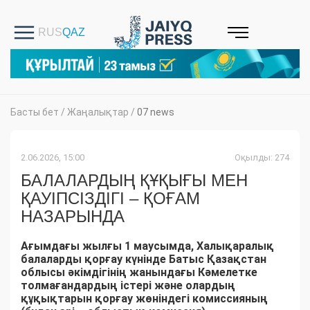
Басты бет
/
Жаңалықтар
/
07 news
2.06.2026, 15:00
Оқылды: 274
БАЛАЛАРДЫҢ ҚҰҚЫҒЫ МЕН
ҚАУІПСІЗДІГІ – ҚОҒАМ
НАЗАРЫНДА
Ағымдағы жылғы 1 маусымда, Халықаралық
балаларды қорғау күнінде Батыс Қазақстан
облысы әкімдігінің жанындағы Кәмелетке
толмағандардың істері және олардың
құқықтарын қорғау жөніндегі комиссияның