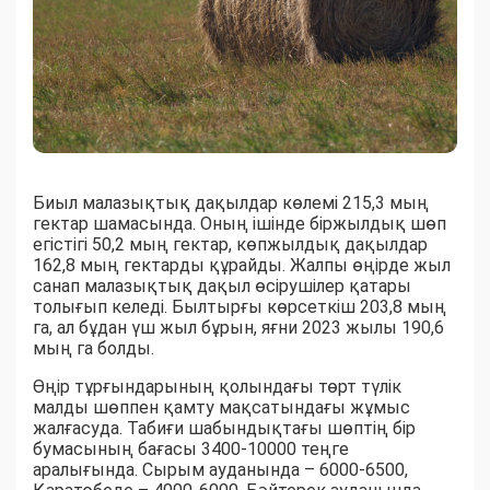
Биыл малазықтық дақылдар көлемі 215,3 мың
гектар шамасында. Оның ішінде біржылдық шөп
егістігі 50,2 мың гектар, көпжылдық дақылдар
162,8 мың гектарды құрайды. Жалпы өңірде жыл
санап малазықтық дақыл өсірушілер қатары
толығып келеді. Былтырғы көрсеткіш 203,8 мың
га, ал бұдан үш жыл бұрын, яғни 2023 жылы 190,6
мың га болды.
Өңір тұрғындарының қолындағы төрт түлік
малды шөппен қамту мақсатындағы жұмыс
жалғасуда. Табиғи шабындықтағы шөптің бір
бумасының бағасы 3400-10000 теңге
аралығында. Сырым ауданында – 6000-6500,