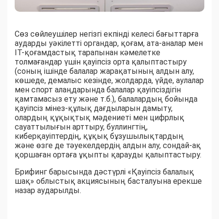
Сөз сөйлеушілер негізгі екпінді келесі бағыттарға
аударды уәкілетті органдар, қоғам, ата-аналар мен
IT-қоғамдастық тарапынан кәмелетке
толмағандар үшін қауіпсіз орта қалыптастыру
(соның ішінде балалар жарақатының алдын алу,
көшеде, демалыс кезінде, жолдарда, үйде, аулалар
мен спорт алаңдарында балалар қауіпсіздігін
қамтамасыз ету және т.б.), балалардың бойында
қауіпсіз мінез-құлық дағдыларын дамыту,
олардың құқықтық мәдениеті мен цифрлық
сауаттылығын арттыру, буллингтің,
киберқауіптердің, құқық бұзушылықтардың
және өзге де тәуекелдердің алдын алу, сондай-ақ
қоршаған ортаға ұқыпты қарауды қалыптастыру.
Брифинг барысында дәстүрлі «Қауіпсіз балалық
шақ» облыстық акциясының басталуына ерекше
назар аударылды.