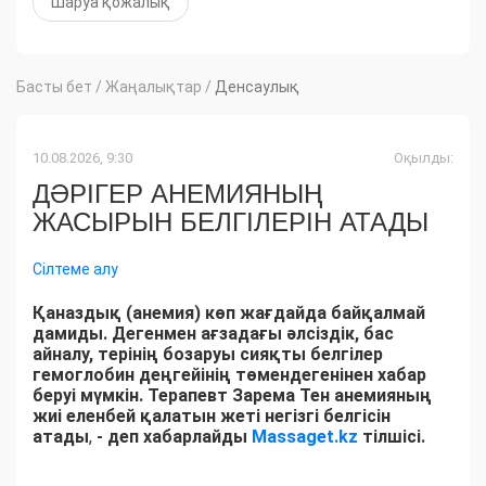
Шаруа қожалық
Басты бет
/
Жаңалықтар
/
Денсаулық
10.08.2026, 9:30
Оқылды:
ДӘРІГЕР АНЕМИЯНЫҢ
ЖАСЫРЫН БЕЛГІЛЕРІН АТАДЫ
Сілтеме алу
Қаназдық (анемия) көп жағдайда байқалмай
дамиды. Дегенмен ағзадағы әлсіздік, бас
айналу, терінің бозаруы сияқты белгілер
гемоглобин деңгейінің төмендегенінен хабар
беруі мүмкін. Терапевт Зарема Тен анемияның
жиі еленбей қалатын жеті негізгі белгісін
атады
,
- деп хабарлайды
Massaget.kz
тілшісі.