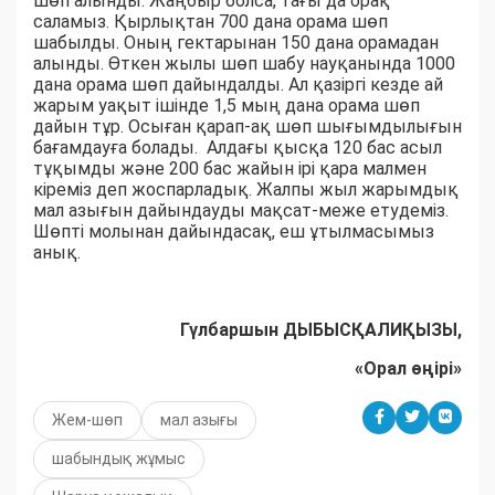
шөп алынды. Жаңбыр болса, тағы да орақ
саламыз. Қырлықтан 700 дана орама шөп
шабылды. Оның гектарынан 150 дана орамадан
алынды. Өткен жылы шөп шабу науқанында 1000
дана орама шөп дайындалды. Ал қазіргі кезде ай
жарым уақыт ішінде 1,5 мың дана орама шөп
дайын тұр. Осыған қарап-ақ шөп шығымдылығын
бағамдауға болады. Алдағы қысқа 120 бас асыл
тұқымды және 200 бас жайын ірі қара малмен
кіреміз деп жоспарладық. Жалпы жыл жарымдық
мал азығын дайындауды мақсат-меже етудеміз.
Шөпті молынан дайындасақ, еш ұтылмасымыз
анық.
Гүлбаршын ДЫБЫСҚАЛИҚЫЗЫ,
«Орал өңірі»
Жем-шөп
мал азығы
шабындық жұмыс