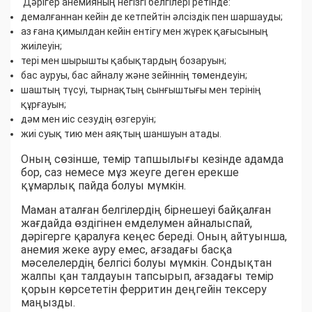
Дәрігер анемияның негізгі белгілері ретінде:
демалғаннан кейін де кетпейтін әлсіздік пен шаршауды;
аз ғана қимылдан кейін ентігу мен жүрек қағысының
жиілеуін;
тері мен шырышты қабықтардың бозаруын;
бас ауруы, бас айналу және зейіннің төмендеуін;
шаштың түсуі, тырнақтың сынғыштығы мен терінің
құрғауын;
дәм мен иіс сезудің өзгеруін;
жиі суық тию мен аяқтың шаншуын атады.
Оның сөзінше, темір тапшылығы кезінде адамда
бор, саз немесе мұз жеуге деген ерекше
құмарлық пайда болуы мүмкін.
Маман аталған белгілердің бірнешеуі байқалған
жағдайда өздігінен емделумен айналыспай,
дәрігерге қаралуға кеңес береді. Оның айтуынша,
анемия жеке ауру емес, ағзадағы басқа
мәселелердің белгісі болуы мүмкін. Сондықтан
жалпы қан талдауын тапсырып, ағзадағы темір
қорын көрсететін ферритин деңгейін тексеру
маңызды.