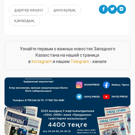
дәрігер кеңесі
денсаулық
қаназдық
Узнайте первым о важных новостях Западного
Казахстана на нашей странице
в
Instagram
и нашем
Telegram
- канале