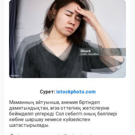
Сурет:
istockphoto.com
Маманның айтуынша, анемия біртіндеп
дамитындықтан, ағза оттегінің жетіспеуіне
бейімделіп үлгереді. Сол себепті оның белгілері
көбіне шаршау немесе күйзеліспен
шатастырылады.