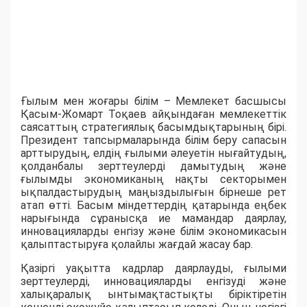
Ғылым мен жоғары білім – Мемлекет басшысы
Қасым-Жомарт Тоқаев айқындаған мемлекеттік
саясаттың стратегиялық басымдықтарының бірі.
Президент тапсырмаларында білім беру сапасын
арттырудың, елдің ғылыми әлеуетін нығайтудың,
қолданбалы зерттеулерді дамытудың және
ғылымды экономиканың нақты секторымен
ықпалдастырудың маңыздылығын бірнеше рет
атап өтті. Басым міндеттердің қатарында еңбек
нарығында сұранысқа ие мамандар даярлау,
инновацияларды енгізу және білім экономикасын
қалыптастыруға қолайлы жағдай жасау бар.
Қазіргі уақытта кадрлар даярлауды, ғылыми
зерттеулерді, инновацияларды енгізуді және
халықаралық ынтымақтастықты біріктіретін