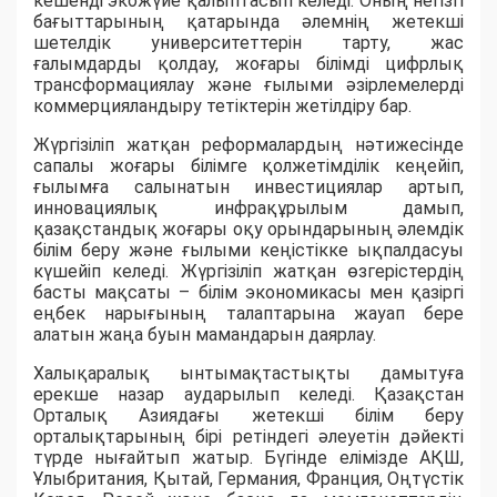
кешенді экожүйе қалыптасып келеді. Оның негізгі
бағыттарының қатарында әлемнің жетекші
шетелдік университеттерін тарту, жас
ғалымдарды қолдау, жоғары білімді цифрлық
трансформациялау және ғылыми әзірлемелерді
коммерцияландыру тетіктерін жетілдіру бар.
Жүргізіліп жатқан реформалардың нәтижесінде
сапалы жоғары білімге қолжетімділік кеңейіп,
ғылымға салынатын инвестициялар артып,
инновациялық инфрақұрылым дамып,
қазақстандық жоғары оқу орындарының әлемдік
білім беру және ғылыми кеңістікке ықпалдасуы
күшейіп келеді. Жүргізіліп жатқан өзгерістердің
басты мақсаты – білім экономикасы мен қазіргі
еңбек нарығының талаптарына жауап бере
алатын жаңа буын мамандарын даярлау.
Халықаралық ынтымақтастықты дамытуға
ерекше назар аударылып келеді. Қазақстан
Орталық Азиядағы жетекші білім беру
орталықтарының бірі ретіндегі әлеуетін дәйекті
түрде нығайтып жатыр. Бүгінде елімізде АҚШ,
Ұлыбритания, Қытай, Германия, Франция, Оңтүстік