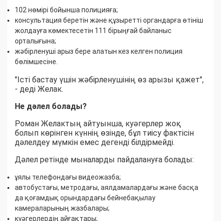
102 нөмірі бойынша полицияға;
консультация беретін және құзыретті органдарға өтініш
жолдауға көмектесетін 111 бірыңғай байланыс
орталығына;
жәбірленуші арыз бере алатын кез келген полиция
бөлімшесіне.
"Істі бастау үшін жәбірленушінің өз арызы қажет",
- деді Желак.
Не дәлел болады?
Роман Желактың айтуынша, куәгерлер жоқ
болып көрінген күннің өзінде, бұл тиісу фактісін
дәлелдеу мүмкін емес дегенді білдірмейді.
Дәлел ретінде мыналарды пайдалануға болады:
ұялы телефондағы видеожазба;
автобустағы, метродағы, аялдамалардағы және басқа
да қоғамдық орындардағы бейнебақылау
камераларының жазбалары;
куәгерлердің айғақтары;