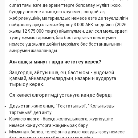
сипаттағы өзге де әрекеттерге бопсалау, мүлікті жою,
бүлдіру немесе алып қою қаупімен, сондай-ақ
жәбірленушінің материалдық немесе өзге де тәуелділігін
пайдалану арқылы мәжбүрлеу 3 000 АЕК-ке дейінгі (2026
жылы 12 975 000 теңге) айыппұлмен, дәл сол мөлшердегі
түзеу жұмыстарымен, бас бостандығын шектеумен
немесе үш жылға дейінгі мерзімге бас бостандығынан
айырумен жазаланады.
Алғашқы минуттарда не істеу керек?
Заңгердің айтуынша, ең бастысы - үндемей
қалмай, айналадағылардың назарын аударуға
тырысу керек.
Ол келесі алгоритмді ұстануға кеңес береді:
Дауыстап және анық: "Тоқтатыңыз!", "Қолыңызды
тартыңыз!" деп айту.
Қауіпсіз жерге - басқа жолаушыларға, жүргізушіге
немесе кондукторға жақынырақ бару.
Мүмкіндік болса, телефонға дауыс жазуды қосу немесе