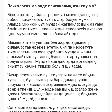
Психология ма әлде психикалық ауытқу ма?
Бірқатар жағдайда агрессивті мінез-құлықтың
себебі психикалық ауытқулар болуы мүмкін.
Алайда Михнюк бұл мұндай жағдайлардың аз ғана
бөлігіне қатысты екенін және тексерусіз диагноз
қою мүмкін емес екенін баса айтады.
Маманның айтуынша, бұл жерде адамның
ойланбастан әрекет ететін, билігін көрсетуге
тырысатын немесе құрбанға мүлдем жаны
ашымайтын тұлғалық бұзылыстар туралы сөз
болуы мүмкін. Мұндай жағдайларда қоғамдық
айыптау көбіне тиімсіз болып шығады.
"Ауыр психикалық ауытқулары немесе айқын
тұлғалық бұзылыстары бар адамдар үшін
әлеуметтік желідегі жарияланымдар іс жүзінде
әсер етпейді. Бұл жерде заңдық шаралар және
қажет болған жағдайда медициналық бақылау
қажет", – дейді психолог.
Сонымен қатар мінез-құлыққа алкогольдік