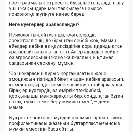
посттравмалық стресстік бұзылыстың алдын алу
үшін жақындарымен талқылауға немесе
психологқа жүгінуге кеңес береді.
Неге куәгерлер араласпайды?
Психологтың айтуынша, куәгерлердің
әрекетсіздігінің де бірыңғай себебі жоқ. Маман
әйелдер көбіне өз қауіпсіздігіне қорыққандықтан
араласпайтынын атап өтті. Ал ер адамдар кейде
өз агрессиясынан және жанжалдың ықтимал
салдарынан сескенуі мүмкін.
"Өз шекарасын дұрыс қорғай алатын және
эмоциясын тізгіндей білетін адам көбіне араласып,
көмек шақырады немесе полицияға хабарласады.
Бірақ әр куәгердің өз өмірлік тәжірибесі,
қорқынышы мен жарақаты бар, сондықтан бұған
ортақ түсініктеме беру мүмкін емес", – дейді
маман.
Бұл ретте психолог мұндай қылмыстардың тиімді
профилактикасы жазаның бұлтартпастығынсыз
мүмкін еместігін баса айтты.