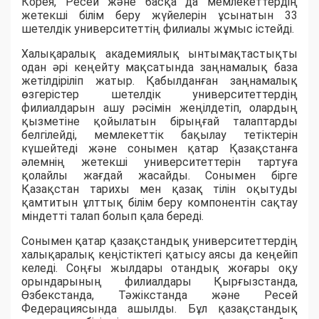
Корея, Ресей және басқа да мемлекеттердің
жетекші білім беру жүйелерін ұсынатын 33
шетелдік университеттің филиалы жұмыс істейді.
Халықаралық академиялық ынтымақтастықты
одан әрі кеңейту мақсатында заңнамалық база
жетілдіріліп жатыр. Қабылданған заңнамалық
өзгерістер шетелдік университеттердің
филиалдарын ашу рәсімін жеңілдетіп, олардың
қызметіне қойылатын бірыңғай талаптарды
белгілейді, мемлекеттік бақылау тетіктерін
күшейтеді және сонымен қатар Қазақстанға
әлемнің жетекші университеттерін тартуға
қолайлы жағдай жасайды. Сонымен бірге
Қазақстан тарихы мен қазақ тілін оқытуды
қамтитын ұлттық білім беру компонентін сақтау
міндетті талап болып қала береді.
Сонымен қатар қазақстандық университеттердің
халықаралық кеңістіктегі қатысу аясы да кеңейіп
келеді. Соңғы жылдары отандық жоғары оқу
орындарының филиалдары Қырғызстанда,
Өзбекстанда, Тәжікстанда және Ресей
Федерациясында ашылды. Бұл қазақстандық