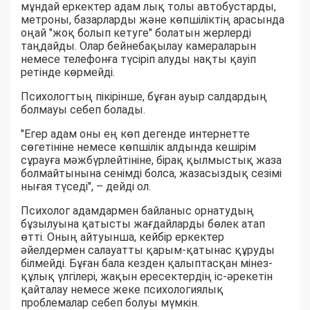
мұндай еркектер адам лық толы автобустарды,
метроны, базарларды және көпшіліктің арасында
оңай "жоқ болып кетуге" болатын жерлерді
таңдайды. Олар бейнебақылау камераларын
немесе телефонға түсіріп алуды нақты қауіп
ретінде көрмейді.
Психологтың пікірінше, бұған ауыр салдардың
болмауы себеп болады.
"Егер адам оны ең көп дегенде интернетте
сөгетініне немесе көпшілік алдында кешірім
сұрауға мәжбүрлейтініне, бірақ қылмыстық жаза
болмайтынына сенімді болса, жазасыздық сезімі
нығая түседі", – дейді ол.
Психолог адамдармен байланыс орнатудың
бұзылуына қатысты жағдайларды бөлек атап
өтті. Оның айтуынша, кейбір еркектер
әйелдермен салауатты қарым-қатынас құруды
білмейді. Бұған бала кезден қалыптасқан мінез-
құлық үлгілері, жақын ересектердің іс-әрекетін
қайталау немесе жеке психологиялық
проблемалар себеп болуы мүмкін.