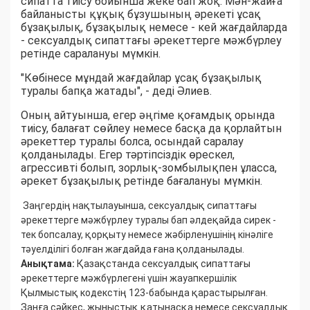
сипатта тиісу бойынша жеке бап жоқ. Мән-жайға
байланысты құқық бұзушының әрекеті ұсақ
бұзақылық, бұзақылық немесе - кей жағдайларда
- сексуалдық сипаттағы әрекеттерге мәжбүрлеу
ретінде саралануы мүмкін.
"Көбінесе мұндай жағдайлар ұсақ бұзақылық
туралы бапқа жатады", - деді Әлиев.
Оның айтуынша, егер әңгіме қоғамдық орында
тиісу, балағат сөйлеу немесе басқа да қорлайтын
әрекеттер туралы болса, осындай саралау
қолданылады. Егер тәртіпсіздік өрескел,
агрессивті болып, зорлық-зомбылықпен ұласса,
әрекет бұзақылық ретінде бағалануы мүмкін.
Заңгердің нақтылауынша, сексуалдық сипаттағы
әрекеттерге мәжбүрлеу туралы бап әлдеқайда сирек -
тек бопсалау, қорқыту немесе жәбірленушінің кінәліге
тәуелділігі болған жағдайда ғана қолданылады.
Анықтама:
Қазақстанда сексуалдық сипаттағы
әрекеттерге мәжбүрлегені үшін жауапкершілік
Қылмыстық кодекстің 123-бабында қарастырылған.
Заңға сәйкес, жыныстық қатынасқа немесе сексуалдық