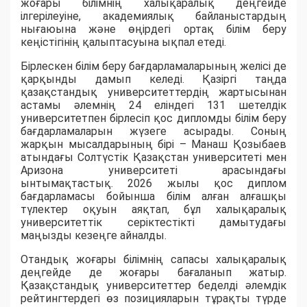
жоғары білімнің халықаралық деңгейде
ілгерілеуіне, академиялық байланыстардың
нығаюына және өңірдегі ортақ білім беру
кеңістігінің қалыптасуына ықпал етеді.
Бірлескен білім беру бағдарламаларының желісі де
қарқынды дамып келеді. Қазіргі таңда
қазақстандық университеттердің жартысынан
астамы әлемнің 24 еліндегі 131 шетелдік
университетпен бірлесіп қос дипломды білім беру
бағдарламаларын жүзеге асырады. Соның
жарқын мысалдарының бірі – Манаш Қозыбаев
атындағы Солтүстік Қазақстан университеті мен
Аризона университеті арасындағы
ынтымақтастық. 2026 жылы қос диплом
бағдарламасы бойынша білім алған алғашқы
түлектер оқуын аяқтап, бұл халықаралық
университеттік серіктестікті дамытудағы
маңызды кезеңге айналды.
Отандық жоғары білімнің сапасы халықаралық
деңгейде де жоғары бағаланып жатыр.
Қазақстандық университеттер беделді әлемдік
рейтингтердегі өз позицияларын тұрақты түрде