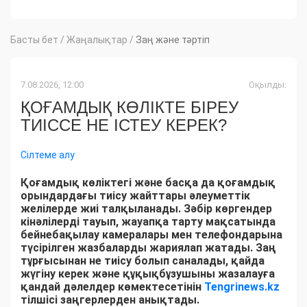
Басты бет
/
Жаңалықтар
/
Заң және тәртіп
7.08.2026, 12:00
Оқылды:
ҚОҒАМДЫҚ КӨЛІКТЕ БІРЕУ
ТИІССЕ НЕ ІСТЕУ КЕРЕК?
Сілтеме алу
Қоғамдық көліктегі және басқа да қоғамдық
орындардағы тиісу жайттары әлеуметтік
желілерде жиі талқыланады. Зәбір көргендер
кінәлілерді тауып, жауапқа тарту мақсатында
бейнебақылау камералары мен телефондарына
түсірілген жазбаларды жариялап жатады. Заң
тұрғысынан не тиісу болып саналады, қайда
жүгіну керек және құқықбұзушыны жазалауға
қандай дәлелдер көмектесетінін
Tengrinews.kz
тілшісі заңгерлерден анықтады.