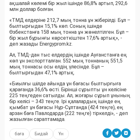
ақшалай көлемі бір жыл ішінде 86,8% артып, 292,6
млн доллар болған.
«ТМД елдеріне 212,7 мың тонна ұн жіберілді. Бұл –
былтырғыдан 15,1% көп. Соның ішінде
Өзбекстанға 158 мың тонна ұн жөнелтілген. Бұл –
бір жыл бұрынғы көрсеткіштен 17,6% артық», -
деп жазады Energyprom.kz.
Ал, ТМД-дан тыс елдердің ішінде Ауғанстанға ең
көп ұн экспортталған. 552 мың тоннаның 551,5
мың тоннасы осы елдің үлесінде. Бұл –
былтырғыдан 47,1% артық.
«Биылғы шілде айында ұн бағасы былтырғыға
қарағанда 36,6% өсті. Бірінші сұрыпты ұн келісіне
225 теңгеден сатылды. Ал, жоғары сұрып ұнының
бір келісі – 343 теңге. Ірі қалалардың ішінде ең
қымбат ұн бағасы Нұр-Сұлтанда (424 теңге), ең
арзан баға Павлодарда (222 теңге) тіркелді», - деп
жазылған сараптамада.
баға
Бидай
Ұн