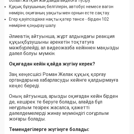
болып жатқан жағдайды видеоға түсіру.
Құқық бұзушының белгілерін, автобус немесе вагон
нөмірін, оқиғаның уақыты мен орнын есте сақтау.
Егер қауіпсіздікке нақты қатер төнсе - бірден 102
нөміріне қоңырау шалу.
Әлиевтің айтуынша, жұрт алдындағы реакция
құқықбұзушыны әрекетін тоқтатуға
мәжбүрлейді, ал видеожазба кейіннен маңызды
дәлел болуы мүмкін.
Оқиғадан кейін қайда жүгіну керек?
Заң кеңесшісі Роман Желак құқық қорғау
органдарына хабарласуды кейінге қалдырмауға
кеңес береді.
Оның айтуынша, арызды оқиғадан кейін бірден
де, кешірек те беруге болады, алайда бұл
неғұрлым тезірек жасалса, қажетті
дәлелдемелерді жинау мүмкіндігі соғұрлым
жоғары болады.
Төмендегілерге жүгінуге болады: