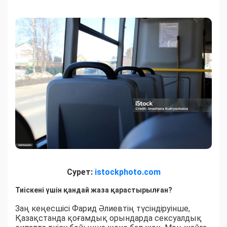
Сурет:
istockphoto.com
Тиіскені үшін қандай жаза қарастырылған?
Заң кеңесшісі Фарид Әлиевтің түсіндіруінше,
Қазақстанда қоғамдық орындарда сексуалдық