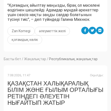
"Қоғамдық айыптау маңызды, бірақ ол мәселені
өздігінен шешпейді. Адамдар мұндай әрекеттер
үшін сөзсіз нақты заңды салдар болатынын
түсінуі тиіс", – деп түйіндеді Галина Михнюк.
Zan Komegi
әлеуметтік желі
қоғамдық көлік
Басты бет
/
Жаңалықтар
/
Республикалық жаңалықтар
7.08.2026, 11:47
Оқылды:
ҚАЗАҚСТАН ХАЛЫҚАРАЛЫҚ
БІЛІМ ЖӘНЕ ҒЫЛЫМ ОРТАЛЫҒЫ
РЕТІНДЕГІ ӘЛЕУЕТІН
НЫҒАЙТЫП ЖАТЫР