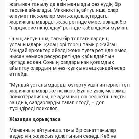
жағынан танылу да өзін маңызды сезінудің бір
тәсіліне айналады. Михнюктің айтуынша, олар
әлеуметтік желілер мен жаңалықтардағы
жарияланымдарды жаза ретінде емес, өзіндік бір
"нарциссистік қолдау" ретінде қабылдауы мүмкін.
Оның айтуынша, тағы бір топтағылардың
ұстанымдары қасаң әрі терең тамыр жайған.
Мұндай еркектер әйелді жеке тұлға ретінде емес,
нысан немесе ресурс ретінде қабылдайтын
ортада өскен. Соның салдарынан қоғамдық
айыптау олардың мінез-құлқына ешқандай әсер
етпейді.
"Мұндай ұстанымдарды өзгерту үшін интернеттегі
жарияланымдар жеткіліксіз. Бұл не ұзақ мерзімді
психотерапияны, не адамның өзі сезінетін нақты
заңдық салдарларды талап етеді", – деп
түсіндіреді психолог.
Жазадан қорықпаса
Маманның айтуынша, тағы бір санаттағылар
өздерінің жазасыз қалатынын сезеді. Көбіне