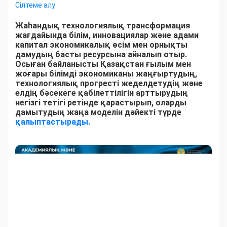
Сілтеме алу
Жаһандық технологиялық трансформация
жағдайында білім, инновациялар және адами
капитал экономикалық өсім мен орнықты
дамудың басты ресурсына айналып отыр.
Осыған байланысты Қазақстан ғылым мен
жоғары білімді экономиканы жаңғыртудың,
технологиялық прогресті жеделдетудің және
елдің бәсекеге қабілеттілігін арттырудың
негізгі тетігі ретінде қарастырып, оларды
дамытудың жаңа моделін дәйекті түрде
қалыптастырады.