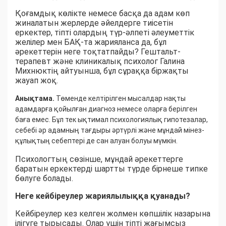
Қоғамдық көлікте немесе басқа да адам көп
жиналатын жерлерде әйелдерге тиісетін
еркектер, тіпті олардың түр-әлпеті әлеуметтік
желілер мен БАҚ-та жарияланса да, бұл
әрекеттерін неге тоқтатпайды? Гештальт-
терапевт және клиникалық психолог Галина
Михнюктің айтуынша, бұл сұраққа біржақты
жауап жоқ.
Анықтама.
Төменде келтірілген мысалдар нақты
адамдарға қойылған диагноз немесе оларға берілген
баға емес. Бұл тек ықтимал психологиялық гипотезалар,
себебі әр адамның тағдыры әртүрлі және мұндай мінез-
құлықтың себептері де сан алуан болуы мүмкін.
Психологтың сөзінше, мұндай әрекеттерге
баратын еркектерді шартты түрде бірнеше типке
бөлуге болады.
Неге кейбіреулер жариялылыққа қуанады?
Кейбіреулер кез келген жолмен көпшілік назарына
ілігуге тырысады. Олар үшін тіпті жағымсыз