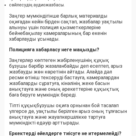
сөйлесудің аудиожазбасы.
Заңгер мүмкіндігінше барлық материалды
оқиғадан кейін бірден сақтап, жазбалар уақтылы
алынуы үшін полиция қызметкерлеріне
бейнебақылау камераларының бар екенін
хабарлауды ұсынады.
Полицияға хабарласу неге маңызды?
Заңгерлер көптеген жәбірленушінің құқық
бұзушы бәрібір жазаланбайды деп есептеп, арыз
жазбауды жөн көретінін айтады. Алайда дәл
ресми өтініш тексеруді бастауға, камералардан
жазбаларды сұратуға, кінәлінің жеке басын
анықтауға және оның әрекеттеріне құқықтық
баға беруге мүмкіндік береді.
Тіпті құқықбұзушы оқиға орнынан бой тасалап
үлгерсе де, уақтылы берілген арыз оның тұлғасын
анықтауға және жауапкершілікке тартуға
мүмкіндікті едәуір арттырады.
Еркектерді әйелдерге тиісуге не итермелейді?