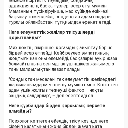
немесе есірткілік тәуелділік, сондай-ақ
аддикцияның басқа түрлері әсер етуі мүмкін.
Маманның түсіндіруінше, мас күйінде өзін-өзі
бақылау төмендейді, сондықтан адам салдары
туралы ойланбастан, тұтқиылдан әрекет етеді.
Неге әлеуметтік желілер тиісушілерді
қорытпайды?
Михнюктің пікірінше, қоғамдық айыптау бәріне
бірдей әсер етпейді. Кейбіреулер эмпатияның
жоқтығынан оны елемейді, басқалары ауыр жаза
болмайтынына сенімді, ал үшіншілері жағымсыз
танымалдылықтан ләззат алады.
"Сондықтан мәселені тек әлеуметтік желілердегі
жарияланымдармен шешу мүмкін емес. Көптеген
адам үшін жалғыз тежеуші фактор – нақты
заңдық салдарлар", – деп есептейді ол.
Неге құрбандар бірден қарсылық көрсете
алмайды?
Психолог көптеген әйелдің тиісу кезінде неге
сілейіп қалатынын және бірден жауап қата