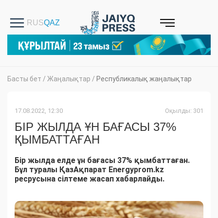
Басты бет
/
Жаңалықтар
/
Республикалық жаңалықтар
17.08.2022, 12:30
Оқылды: 301
БІР ЖЫЛДА ҰН БАҒАСЫ 37%
ҚЫМБАТТАҒАН
Бір жылда елде ұн бағасы 37% қымбаттаған.
Бұл туралы ҚазАқпарат Energyprom.kz
ресрусына сілтеме жасап хабарлайды.