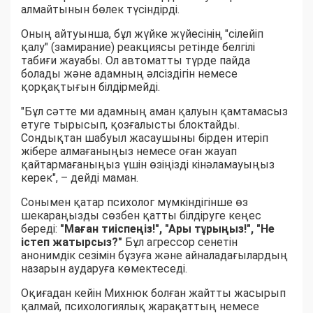
алмайтынын бөлек түсіндірді.
Оның айтуынша, бұл жүйке жүйесінің "сілейіп
қалу" (замирание) реакциясы ретінде белгілі
табиғи жауабы. Ол автоматты түрде пайда
болады және адамның әлсіздігін немесе
қорқақтығын білдірмейді.
"Бұл сәтте ми адамның аман қалуын қамтамасыз
етуге тырысып, қозғалысты блоктайды.
Сондықтан шабуыл жасаушыны бірден итеріп
жібере алмағаныңыз немесе оған жауап
қайтармағаныңыз үшін өзіңізді кінәламауыңыз
керек", – дейді маман.
Сонымен қатар психолог мүмкіндігінше өз
шекараңызды сөзбен қатты білдіруге кеңес
береді:
"Маған тиіспеңіз!", "Ары тұрыңыз!", "Не
істеп жатырсыз?"
Бұл агрессор сенетін
анонимдік сезімін бұзуға және айналадағылардың
назарын аударуға көмектеседі.
Оқиғадан кейін Михнюк болған жайтты жасырып
қалмай, психологиялық жарақаттың немесе