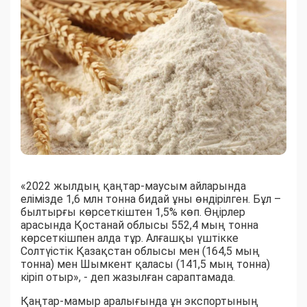
«2022 жылдың қаңтар-маусым айларында
елімізде 1,6 млн тонна бидай ұны өндірілген. Бұл –
былтырғы көрсеткіштен 1,5% көп. Өңірлер
арасында Қостанай облысы 552,4 мың тонна
көрсеткішпен алда тұр. Алғашқы үштікке
Солтүістік Қазақстан облысы мен (164,5 мың
тонна) мен Шымкент қаласы (141,5 мың тонна)
кіріп отыр», - деп жазылған сараптамада.
Қаңтар-мамыр аралығында ұн экспортының