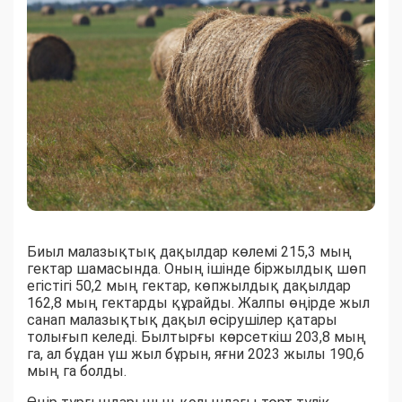
Биыл малазықтық дақылдар көлемі 215,3 мың
гектар шамасында. Оның ішінде біржылдық шөп
егістігі 50,2 мың гектар, көпжылдық дақылдар
162,8 мың гектарды құрайды. Жалпы өңірде жыл
санап малазықтық дақыл өсірушілер қатары
толығып келеді. Былтырғы көрсеткіш 203,8 мың
га, ал бұдан үш жыл бұрын, яғни 2023 жылы 190,6
мың га болды.