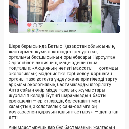
Шара барысында Батыс Қазақстан облысының
жастармен жұмыс жөніндегі ресурстық
орталығы басшысының орынбасары Нұрсұлтан
Сарсенбаев акцияның маңыздылығына
тоқталып: «Акцияның негізгі мақсаты — қоғамды
экологиялық мәдениетке тәрбиелеу, қоршаған
ортаны таза ұстауға үндеу және еріктілерді тарту
арқылы экологиялық бастамаларды ілгерілету.
Апта сайын өңірімізде тазалық жұмыстары
жүргізіліп келеді. Бүгінгі шарамыздың басты
ерекшелігі — еріктілердің белсенділігі мен
халықтың экологиялық сана-сезімге оң
көзқараспен қарауын қалыптастыру», — деп атап
өтті.
Ұйымдастырушылар бұл бастаманың жалғасын