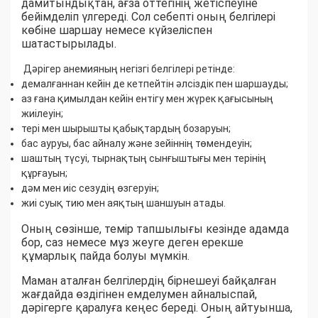
дамитындықтан, ағза оттегінің жетіспеуіне
бейімделіп үлгереді. Сол себепті оның белгілері
көбіне шаршау немесе күйзеліспен
шатастырылады.
Дәрігер анемияның негізгі белгілері ретінде:
демалғаннан кейін де кетпейтін әлсіздік пен шаршауды;
аз ғана қимылдан кейін ентігу мен жүрек қағысының
жиілеуін;
тері мен шырышты қабықтардың бозаруын;
бас ауруы, бас айналу және зейіннің төмендеуін;
шаштың түсуі, тырнақтың сынғыштығы мен терінің
құрғауын;
дәм мен иіс сезудің өзгеруін;
жиі суық тию мен аяқтың шаншуын атады.
Оның сөзінше, темір тапшылығы кезінде адамда
бор, саз немесе мұз жеуге деген ерекше
құмарлық пайда болуы мүмкін.
Маман аталған белгілердің бірнешеуі байқалған
жағдайда өздігінен емделумен айналыспай,
дәрігерге қаралуға кеңес береді. Оның айтуынша,