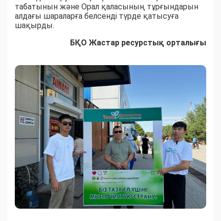
табатынын және Орал қаласының тұрғындарын
алдағы шараларға белсенді түрде қатысуға
шақырды.
БҚО Жастар ресурстық орталығы