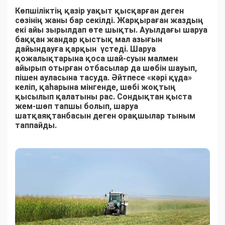
Көпшіліктің қазір уақыт қысқарған деген
сөзінің жаны бар секілді. Жарқыраған жаздың
екі айы зырылдап өте шықты. Ауылдағы шаруа
баққан жандар қыстық мал азығын
дайындауға қарқын үстеді. Шаруа
қожалықтарына қоса шай-суын малмен
айырып отырған отбасылар да шөбін шауып,
пішен ауласына тасуда. Әйтпесе «кәрі құда»
келіп, қаһарына мінгенде, шөбі жоқтың
қысылып қалатыны рас. Сондықтан қыста
жем-шөп тапшы болып, шаруа
шатқаяқтанбасын деген орақшылар тыным
таппайды.