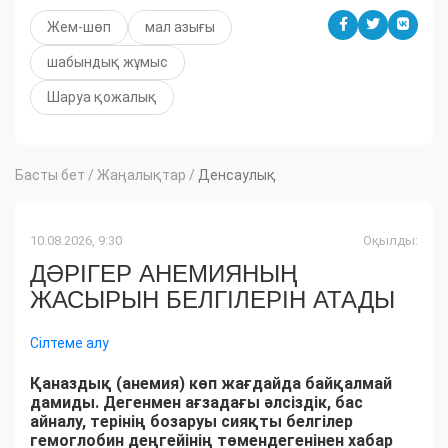
Жем-шөп
мал азығы
шабындық жұмыс
Шаруа қожалық
Басты бет
/
Жаңалықтар
/
Денсаулық
10.08.2026, 9:30
Оқылды:
ДӘРІГЕР АНЕМИЯНЫҢ
ЖАСЫРЫН БЕЛГІЛЕРІН АТАДЫ
Сілтеме алу
Қаназдық (анемия) көп жағдайда байқалмай
дамиды. Дегенмен ағзадағы әлсіздік, бас
айналу, терінің бозаруы сияқты белгілер
гемоглобин деңгейінің төмендегенінен хабар