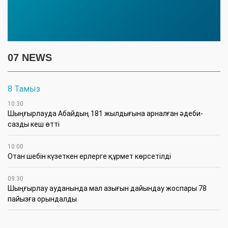
07 NEWS
8 Тамыз
10:30
Шыңғырлауда Абайдың 181 жылдығына арналған әдеби-
сазды кеш өтті
10:00
Отан шебін күзеткен ерлерге құрмет көрсетілді
09:30
​Шыңғырлау ауданында мал азығын дайындау жоспары 78
пайызға орындалды
09:00