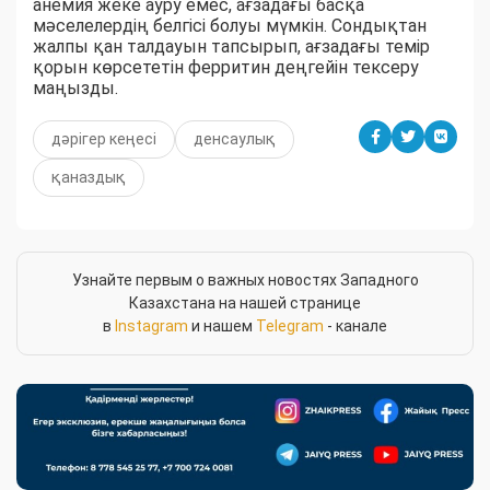
анемия жеке ауру емес, ағзадағы басқа
мәселелердің белгісі болуы мүмкін. Сондықтан
жалпы қан талдауын тапсырып, ағзадағы темір
қорын көрсететін ферритин деңгейін тексеру
маңызды.
дәрігер кеңесі
денсаулық
қаназдық
Узнайте первым о важных новостях Западного
Казахстана на нашей странице
в
Instagram
и нашем
Telegram
- канале