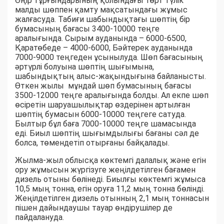
Өңір тұрғындарының қолындағы төрт түлік
малды шөппен қамту мақсатындағы жұмыс
жалғасуда. Табиғи шабындықтағы шөптің бір
бумасының бағасы 3400-10000 теңге
аралығында. Сырым ауданында – 6000-6500,
Қаратөбеде – 4000-6000, Бәйтерек ауданында
7000-9000 теңгеден ұсынылуда. Шөп бағасының
әртүрлі болуына шөптің шығымына,
шабындықтың алыс-жақындығына байланысты.
Өткен жылы мұндай шөп бумасының бағасы
3500-12000 теңге аралығында болды. Ал екпе шөп
өсіретін шаруашылықтар өздерінен артылған
шөптің бумасын 6000-10000 теңгеге сатуда.
Былтыр бұл баға 7000-10000 теңге шамасында
еді. Биыл шөптің шығымдылығы бағаны сәл де
болса, төмендетіп отырғаны байқалады.
Жылма-жыл облысқа көктемгі далалық және егін
ору жұмысын жүргізуге жеңілдетілген бағамен
дизель отыны бөлінеді. Биылғы көктемгі жұмыса
10,5 мың тонна, егін оруға 11,2 мың тонна бөлінді.
Жеңілдетілген дизель отынның 2,1 мың тоннасын
пішен дайындаушы тауар өндірушілер де
пайдалануда.