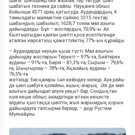
шағы. Шөпшілер бел жазбай, тер төгуде. Шөп
шабатын техника да сайлы. Науқанға облыс
бойынша 4371 орақ қатысуда. Аудандардың 4
тамыздағы мәліметіне сәйкес 3315 гектар
шабындық шабылып, 1628,7 тонна мал азығы
дайындалды. Бұл – жоспардың 70,9%-ы. Ал
былтырғыдан қалған шөпті қоса есептегенде
аталған көрсеткіш қажеттіліктің 77%-ын құрайды.
– Аудандарда науқан қыза түсті. Мал азығын
дайындау жоспарын Теректі – 97%-ға, Бәйтерек
ауданы – 91%-ға, Бөрлі – 81,3%-ға, Сырым – 79,6%-
ға, Шыңғырлау – 78%-ға, Ақжайық ауданы –
76,5%-ға
жеткізді. Басқалары сәл кейіндеу келеді. Ауа райы
да шөп шабуға қолайлы, ашық-жарық. Әлі де мал
азығын дайындап алуға уақыт бар. Сондықтан
күні кеше облыс әкімдігінде өткен кеңесте
алдағы қыстаққа шөптің жыл жарымдық қорын
дайындауға тапсырма берілді, – деді Рүстем
Мүлкәйұлы.