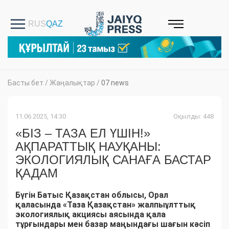
Басты бет
/
Жаңалықтар
/
07 news
11.06.2025, 14:30
Оқылды: 448
«БІЗ – ТАЗА ЕЛ ҮШІН!»
АҚПАРАТТЫҚ НАУҚАНЫ:
ЭКОЛОГИЯЛЫҚ САНАҒА БАСТАР
ҚАДАМ
Бүгін Батыс Қазақстан облысы, Орал
қаласында «Таза Қазақстан» жалпыұлттық
экологиялық акциясы аясында қала
тұрғындары мен базар маңындағы шағын кәсіп