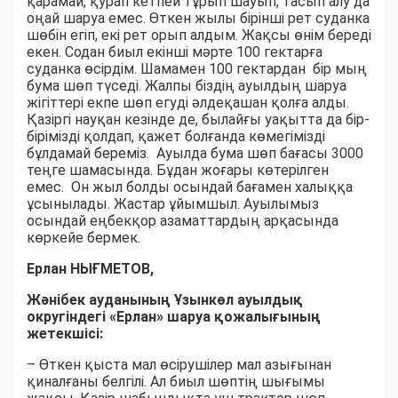
қарамай, қурап кетпей тұрып шауып, тасып алу да
оңай шаруа емес. Өткен жылы бірінші рет суданка
шөбін егіп, екі рет орып алдым. Жақсы өнім береді
екен. Содан биыл екінші мәрте 100 гектарға
суданка өсірдім. Шамамен 100 гектардан бір мың
бума шөп түседі. Жалпы біздің ауылдың шаруа
жігіттері екпе шөп егуді әлдеқашан қолға алды.
Қазіргі науқан кезінде де, былайғы уақытта да бір-
бірімізді қолдап, қажет болғанда көмегімізді
бұлдамай береміз. Ауылда бума шөп бағасы 3000
теңге шамасында. Бұдан жоғары көтерілген
емес. Он жыл болды осындай бағамен халыққа
ұсынылады. Жастар ұйымшыл. Ауылымыз
осындай еңбекқор азаматтардың арқасында
көркейе бермек.
Ерлан НЫҒМЕТОВ,
Жәнібек ауданының Ұзынкөл ауылдық
округіндегі «Ерлан» шаруа қожалығының
жетекшісі:
– Өткен қыста мал өсірушілер мал азығынан
қиналғаны белгілі. Ал биыл шөптің шығымы