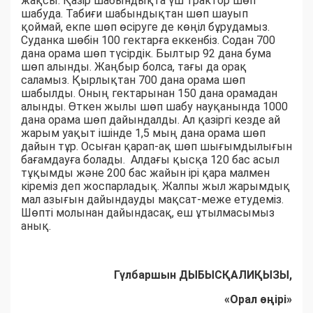
жақсы. Қазір шабындықта үш трактор шөп
шабуда. Табиғи шабындықтан шөп шауып
қоймай, екпе шөп өсіруге де көңіл бұрудамыз.
Суданка шөбін 100 гектарға еккенбіз. Содан 700
дана орама шөп түсірдік. Былтыр 92 дана бума
шөп алынды. Жаңбыр болса, тағы да орақ
саламыз. Қырлықтан 700 дана орама шөп
шабылды. Оның гектарынан 150 дана орамадан
алынды. Өткен жылы шөп шабу науқанында 1000
дана орама шөп дайындалды. Ал қазіргі кезде ай
жарым уақыт ішінде 1,5 мың дана орама шөп
дайын тұр. Осыған қарап-ақ шөп шығымдылығын
бағамдауға болады. Алдағы қысқа 120 бас асыл
тұқымды және 200 бас жайын ірі қара малмен
кіреміз деп жоспарладық. Жалпы жыл жарымдық
мал азығын дайындауды мақсат-меже етудеміз.
Шөпті молынан дайындасақ, еш ұтылмасымыз
анық.
Гүлбаршын ДЫБЫСҚАЛИҚЫЗЫ,
«Орал өңірі»