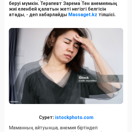
беруі мүмкін. Терапевт Зарема Тен анемияның
жиі еленбей қалатын жеті негізгі белгісін
атады
,
- деп хабарлайды
Massaget.kz
тілшісі.
Сурет:
istockphoto.com
Маманның айтуынша, анемия біртіндеп