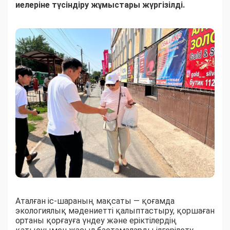
иелеріне түсіндіру жұмыстары жүргізілді.
Аталған іс-шараның мақсаты — қоғамда
экологиялық мәдениетті қалыптастыру, қоршаған
ортаны қорғауға үндеу және еріктілердің