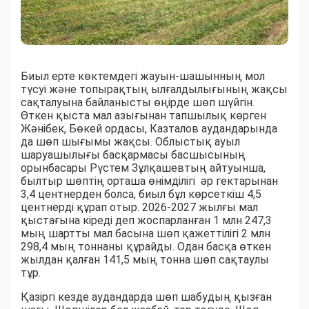
Биыл ерте көктемдегі жауын-шашынның мол
түсуі және топырақтың ылғалдылығының жақсы
сақталуына байланысты өңірде шөп шүйгін.
Өткен қыста мал азығынан тапшылық көрген
Жәнібек, Бөкей ордасы, Казталов аудандарында
да шөп шығымы жақсы. Облыстық ауыл
шаруашылығы басқармасы басшысының
орынбасары Рүстем Зұлқашевтың айтуынша,
былтыр шөптің орташа өнімділігі әр гектарынан
3,4 центнерден болса, биыл бұл көрсеткіш 4,5
центнерді құрап отыр. 2026-2027 жылғы мал
қыстағына кіреді деп жоспарланған 1 млн 247,3
мың шартты мал басына шөп қажеттілігі 2 млн
298,4 мың тоннаны құрайды. Одан басқа өткен
жылдан қалған 141,5 мың тонна шөп сақтаулы
тұр.
Қазіргі кезде аудандарда шөп шабудың қызған