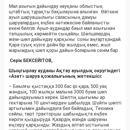
Мал азығын дайындау науқаны облыстық
штабтың тұрақты бақылауына алынған. Өйткені
ауыл шаруашылығы саласының дамуы
шаруалардың еңбек нәтижесіне байланысты
екені белгілі. Ауыл-аудандар биыл мал азығынан
тапшылық көрмейтін сыңайлы. Шөпшілердің
жем-шөп дайындау қарқыны соны аңғартқандай.
Қара суық күзге дейін бір жылдық емес, жыл
жарымдық шөп қоры дайын боларына сенім бар.
Серік БЕКСЕЙІТОВ,
Шыңғырлау ауданы Ақтау ауылдық округіндегі
«Азат» шаруа қожалығының жетекшісі:
– Биылғы қыстаққа 300 бас ірі қара, 500 уақ
жандық, 100 жылқы малына 3000 бума шөп
дайындауымыз керек. Шөптің шығымы әр
гектарына 10 центнерден шабылуда. Шүйгін шөпті
артығымен дайындауға бел байладық. Техника
сайлы, төрт тракторшы шабындықта еңбек
көрігін қыздыруда. Қазірдің өзінде шаруаны
еңсеру қарқынды. Жаздың аптап ыстығына