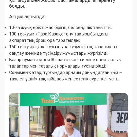
қатысуымен жасыл бастамаларды ілгерілету
болды.
Акция аясында:
10-ға жуық ерікті жас бірігіп, белсенділік танытты;
100-ге жуық «Таза Қазақстан» тақырыбындағы
ақпараттық брошюра таратылды;
150-ге жуық қала тұрғынына тұрмыстық тазалықты
сақтау жөнінде түсіндіру жұмыстары жүргізілді;
Базар аумағындағы 30 шағын кәсіп иесіне санитарлық
талаптар мен тазалық нормалары түсіндірілді;
Сонымен қатар, тұрғындар арнайы дайындалған «Біз –
таза ел үшін!» тақтайшасымен естелік суретке түсті.