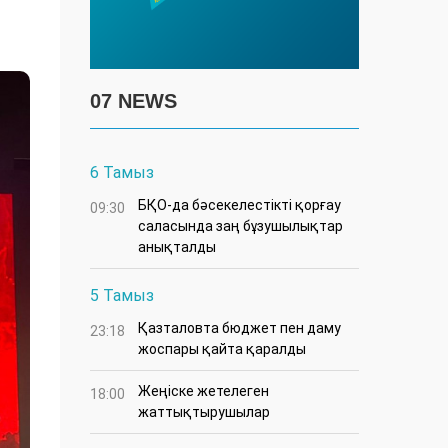
07 NEWS
6 Тамыз
БҚО-да бәсекелестікті қорғау
09:30
саласында заң бұзушылықтар
анықталды
5 Тамыз
Қазталовта бюджет пен даму
23:18
жоспары қайта қаралды
Жеңіске жетелеген
18:00
жаттықтырушылар