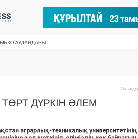
СЫ
БҚО АУДАНДАРЫ
Оқылды:
ТӨРТ ДҮРКІН ӘЛЕМ
Ы
қстан аграрлық-техникалық университетінің
еңісіне қол жеткізіп, еліміздің көк байрағын