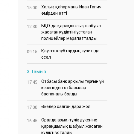
Халық қаһарманы Иван Гапич
15:00
өмірден өтті
БҚО-да қарақшылық шабуыл
12:30
жасаған күдіктіні ұстаған
полицейлер марапатталды
Қауіпті клубтардың күзеті де
09:15
осал
3 Тамыз
Отбасы банк арқылы тұрғын үй
17:45
кезегіндегі отбасылар
баспаналы болды
Әкелер салған дара жол
17:00
Оралда азық-түлік дүкеніне
16:45
қарақшылық шабуыл жасаған
күдікті ұсталды