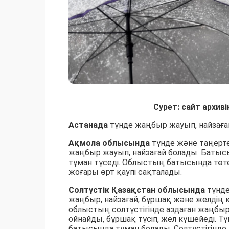
Сурет: сайт архив
Астанада
түнде жаңбыр жауып, найзаға
Ақмола облысында
түнде және таңерт
жаңбыр жауып, найзағай болады. Батысы
тұман түседі. Облыстың батысында төте
жоғары өрт қаупі сақталады.
Солтүстік Қазақстан облысында
түнде
жаңбыр, найзағай, бұршақ және желдің кү
облыстың солтүстігінде аздаған жаңбыр
ойнайды, бұршақ түсіп, жел күшейеді. Т
батысында тұман болады. Солтүстігінде 