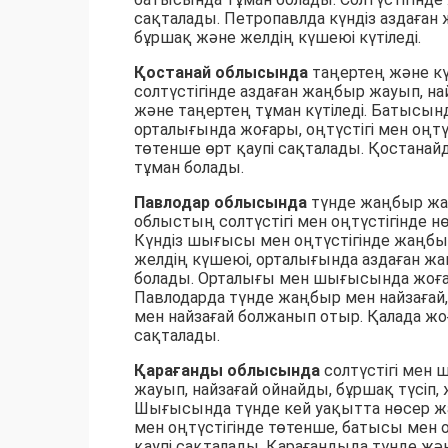
сақталады. Петропавлда күндіз аздаған 
бұршақ және желдің күшеюі күтіледі.
Қостанай облысында
таңертең және кү
солтүстігінде аздаған жаңбыр жауып, на
және таңертең тұман күтіледі. Батысы
орталығында жоғары, оңтүстігі мен оң
төтенше өрт қаупі сақталады. Қостанай
тұман болады.
Павлодар облысында
түнде жаңбыр жау
облыстың солтүстігі мен оңтүстігінде н
Күндіз шығысы мен оңтүстігінде жаңбыр
желдің күшеюі, орталығында аздаған жа
болады. Орталығы мен шығысында жоғар
Павлодарда түнде жаңбыр мен найзағай,
мен найзағай болжанып отыр. Қалада жо
сақталады.
Қарағанды облысында
солтүстігі мен
жауып, найзағай ойнайды, бұршақ түсіп, 
Шығысында түнде кей уақытта нөсер 
мен оңтүстігінде төтенше, батысы мен
қаупі сақталады. Қарағандыда түнде ж