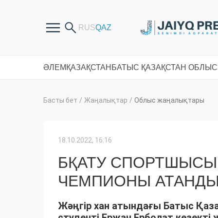
ӘЛЕМ
ҚАЗАҚСТАН
БАТЫС ҚАЗАҚСТАН ОБЛЫ
Басты бет
/
Жаңалықтар
/
Облыс жаңалықтары
18.10.2022, 16:16
БҚАТУ СПОРТШЫСЫ 
ЧЕМПИОНЫ АТАНД
Жәңгір хан атындағы Батыс Қаза
студенті Ержан Ерболат кезекті ж