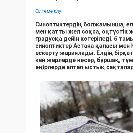
Сілтеме алу
Синоптиктердің болжамынша, елд
мен қатты жел соқса, оңтүстік 
градусқа дейін көтеріледі. 6 та
синоптиктер Астана қаласы ме
ескерту жариялады. Елдің бірқа
кей жерлерде нөсер, бұршақ, тұ
өңірлерде аптап ыстық сақтала