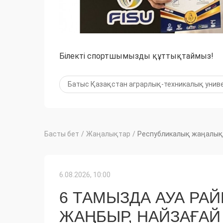
Білекті спортшымызды құттықтаймыз!
Батыс Қазақстан аграрлық-техникалық униве
Басты бет
/
Жаңалықтар
/
Республикалық жаңалық
6.08.2026, 10:00
6 ТАМЫЗДА АУА РА
ЖАҢБЫР, НАЙЗАҒА