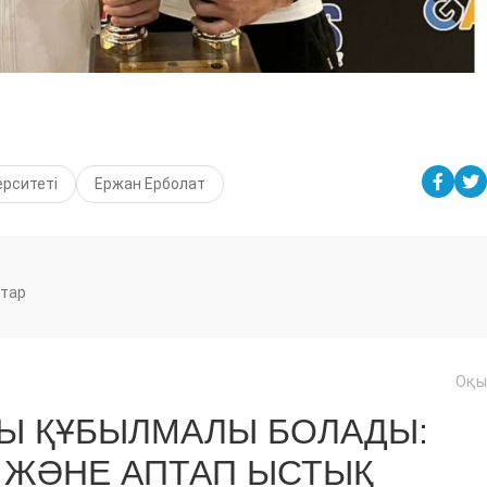
рситеті
Ержан Ерболат
тар
Оқы
ЙЫ ҚҰБЫЛМАЛЫ БОЛАДЫ:
Й ЖӘНЕ АПТАП ЫСТЫҚ