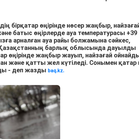
ің бірқатар өңірінде нөсер жаңбыр, найзаға
және батыс өңірлерде ауа температурасы +39
мызға арналған ауа райы болжамына сәйкес,
н Қазақстанның барлық облысында дауылды
тар өңірінде жаңбыр жауып, найзағай ойнайды
ман және қатты жел күтіледі. Сонымен қатар 
ды - деп жазды
baq.kz.