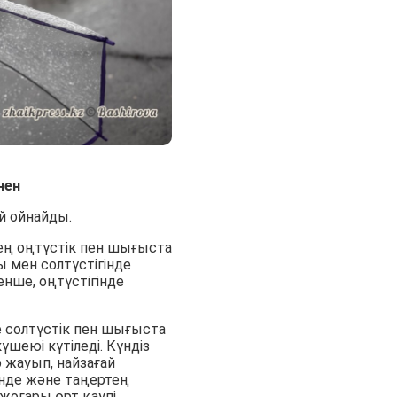
інен
й ойнайды.
ең оңтүстік пен шығыста
 мен солтүстігінде
нше, оңтүстігінде
 солтүстік пен шығыста
шеюі күтіледі. Күндіз
 жауып, найзағай
үнде және таңертең
жоғары өрт қаупі