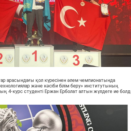
ар арасындағы қол күресінен әлем чемпионатында
ехнологиялар және кәсіби білім беру» институтының
ң 4-курс студенті Ержан Ерболат алтын жүлдеге ие болд