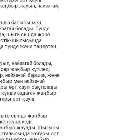
жаңбыр жауып, найзағай,
ндіз батысы мен
йзағай болады. Түнде
нда, шығысында және
түстік-шығысында
да түнде және таңертең
ып, найзағай болады,
өсер жаңбыр күтіледі.
, найзағай, бұршақ және
ңбыр мен найзағай
ы өрт қаупі сақталады.
 күндіз аздаған жаңбыр
ғары өрт қаупі
 шығысында жаңбыр
жел күшейеді.
жаңбыр жауады. Шығысы
 орталығында жоғары өрт
әне таңертең жаңбыр