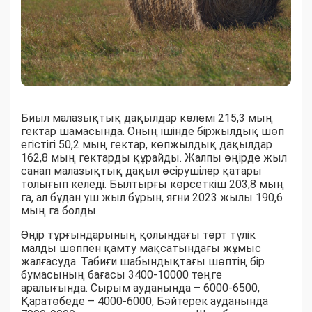
Биыл малазықтық дақылдар көлемі 215,3 мың
гектар шамасында. Оның ішінде біржылдық шөп
егістігі 50,2 мың гектар, көпжылдық дақылдар
162,8 мың гектарды құрайды. Жалпы өңірде жыл
санап малазықтық дақыл өсірушілер қатары
толығып келеді. Былтырғы көрсеткіш 203,8 мың
га, ал бұдан үш жыл бұрын, яғни 2023 жылы 190,6
мың га болды.
Өңір тұрғындарының қолындағы төрт түлік
малды шөппен қамту мақсатындағы жұмыс
жалғасуда. Табиғи шабындықтағы шөптің бір
бумасының бағасы 3400-10000 теңге
аралығында. Сырым ауданында – 6000-6500,
Қаратөбеде – 4000-6000, Бәйтерек ауданында