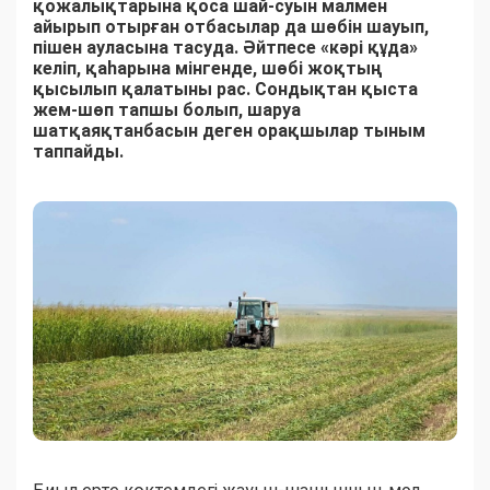
қожалықтарына қоса шай-суын малмен
айырып отырған отбасылар да шөбін шауып,
пішен ауласына тасуда. Әйтпесе «кәрі құда»
келіп, қаһарына мінгенде, шөбі жоқтың
қысылып қалатыны рас. Сондықтан қыста
жем-шөп тапшы болып, шаруа
шатқаяқтанбасын деген орақшылар тыным
таппайды.