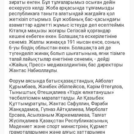
зираты енген. Бұл тұлғаларымыз осыған дейін
ескерусіз келді. Жоба арқасында тұлғамызды
республикаға таныта алатындай жағдайға қол
жеткізіп отырмыз. Бұл жобаның бас-қасындағы
азаматтар әділетті жұмыс істеуде деп есептеймін.
Кітапқа маңызы жоғары Сегізсай қорғандар
кешені енбеген екен. Болашақта ескерілетініне
сенеміз. Жалпы жинаққа 191 нысан енсе, соның
6-уы біздің облыстан екен. Болашақта әлі де
түгенделіп жинақ болып шығатынына, яғни тізімге
талай лайықтылар енетініне сенемін, - дейді
«Жайық Пресс» медиахолдингінің бас директоры
Жантас Набиоллаұлы.
Форум аясында батысқазақстандық Айболат
Құрымбаев, Жәнібек Әбілпейісов, Кәрім Өтеғұлов,
Тыныштық Өтешқалиев «Үздік өлкетанушы»
төсбелгісімен марапатталды. Ал Қазыбек
Құттымұратұлы, Жантас Сафуллин, Фараби
Жанқадамов, Гүлназ Айтқалиева, Мирболат
Ерсаев, Асылханым Жаркемалиева, Талғат
Жүсіпқалиев Қазақстан Республикасының
Мәдениет және спорт министрінің Құрмет
грамоталарымен және алғыс хаттарымен