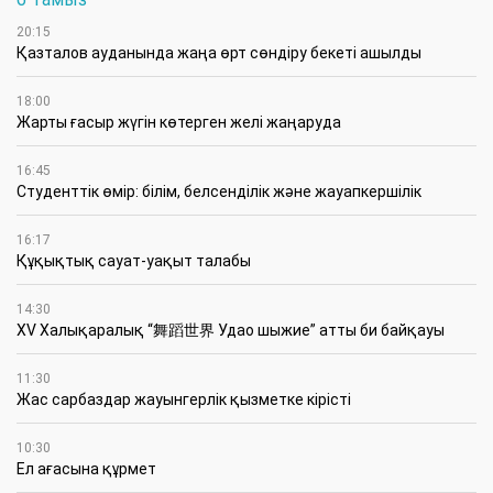
20:15
Қазталов ауданында жаңа өрт сөндіру бекеті ашылды
18:00
Жарты ғасыр жүгін көтерген желі жаңаруда
16:45
Студенттік өмір: білім, белсенділік және жауапкершілік
16:17
Құқықтық сауат-уақыт талабы
14:30
XV Халықаралық “舞蹈世界 Удао шыжие” атты би байқауы
11:30
Жас сарбаздар жауынгерлік қызметке кірісті
10:30
Ел ағасына құрмет