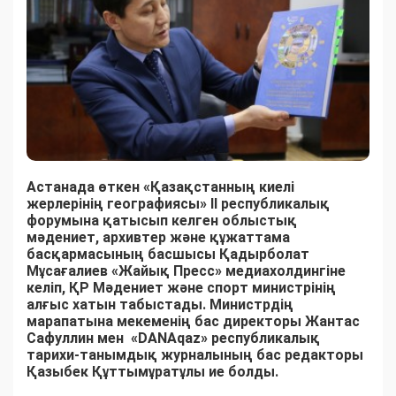
Астанада өткен «Қазақстанның киелі
жерлерінің географиясы» II республикалық
форумына қатысып келген о
блыстық
мәдениет, архивтер және құжаттама
басқармасының басшысы Қадырболат
Мұсағалиев «Жайық Пресс» медиахолдингіне
келіп, ҚР Мәдениет және спорт министрінің
алғыс хатын табыстады. Министрдің
марапатына мекеменің бас директоры Жантас
Сафуллин мен «DANAqaz» республикалық
тарихи-танымдық журналының бас редакторы
Қазыбек Құттымұратұлы ие болды.