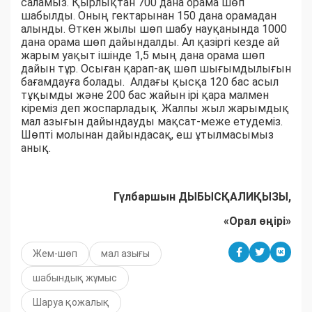
саламыз. Қырлықтан 700 дана орама шөп
шабылды. Оның гектарынан 150 дана орамадан
алынды. Өткен жылы шөп шабу науқанында 1000
дана орама шөп дайындалды. Ал қазіргі кезде ай
жарым уақыт ішінде 1,5 мың дана орама шөп
дайын тұр. Осыған қарап-ақ шөп шығымдылығын
бағамдауға болады. Алдағы қысқа 120 бас асыл
тұқымды және 200 бас жайын ірі қара малмен
кіреміз деп жоспарладық. Жалпы жыл жарымдық
мал азығын дайындауды мақсат-меже етудеміз.
Шөпті молынан дайындасақ, еш ұтылмасымыз
анық.
Гүлбаршын ДЫБЫСҚАЛИҚЫЗЫ,
«Орал өңірі»
Жем-шөп
мал азығы
шабындық жұмыс
Шаруа қожалық