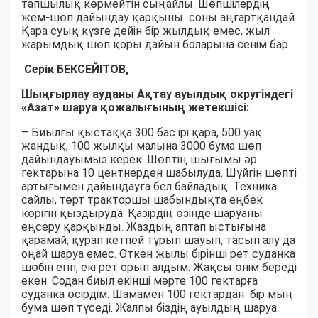
тапшылық көрмейтін сыңайлы. Шөпшілердің
жем-шөп дайындау қарқыны соны аңғартқандай.
Қара суық күзге дейін бір жылдық емес, жыл
жарымдық шөп қоры дайын боларына сенім бар.
Серік БЕКСЕЙІТОВ,
Шыңғырлау ауданы Ақтау ауылдық округіндегі
«Азат» шаруа қожалығының жетекшісі:
– Биылғы қыстаққа 300 бас ірі қара, 500 уақ
жандық, 100 жылқы малына 3000 бума шөп
дайындауымыз керек. Шөптің шығымы әр
гектарына 10 центнерден шабылуда. Шүйгін шөпті
артығымен дайындауға бел байладық. Техника
сайлы, төрт тракторшы шабындықта еңбек
көрігін қыздыруда. Қазірдің өзінде шаруаны
еңсеру қарқынды. Жаздың аптап ыстығына
қарамай, қурап кетпей тұрып шауып, тасып алу да
оңай шаруа емес. Өткен жылы бірінші рет суданка
шөбін егіп, екі рет орып алдым. Жақсы өнім береді
екен. Содан биыл екінші мәрте 100 гектарға
суданка өсірдім. Шамамен 100 гектардан бір мың
бума шөп түседі. Жалпы біздің ауылдың шаруа