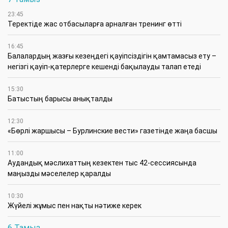
23:45
​Теректіде жас отбасыларға арналған тренинг өтті
16:45
Балалардың жазғы кезеңдегі қауіпсіздігін қамтамасыз ету –
негізгі қауіп-қатерлерге кешенді бақылауды талап етеді
15:30
Батыстың барысы анықталды
12:30
«Бөрлі жаршысы – Бурлинские вести» газетінде жаңа басшы
11:00
Аудандық мәслихаттың кезектен тыс 42-сессиясында
маңызды мәселелер қаралды
10:30
Жүйелі жұмыс пен нақты нәтиже керек
6 Тамыз