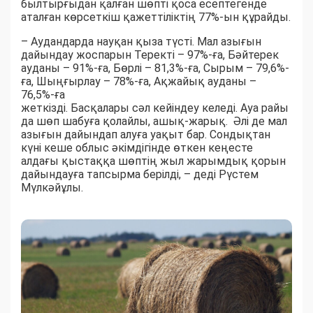
былтырғыдан қалған шөпті қоса есептегенде
аталған көрсеткіш қажеттіліктің 77%-ын құрайды.
– Аудандарда науқан қыза түсті. Мал азығын
дайындау жоспарын Теректі – 97%-ға, Бәйтерек
ауданы – 91%-ға, Бөрлі – 81,3%-ға, Сырым – 79,6%-
ға, Шыңғырлау – 78%-ға, Ақжайық ауданы –
76,5%-ға
жеткізді. Басқалары сәл кейіндеу келеді. Ауа райы
да шөп шабуға қолайлы, ашық-жарық. Әлі де мал
азығын дайындап алуға уақыт бар. Сондықтан
күні кеше облыс әкімдігінде өткен кеңесте
алдағы қыстаққа шөптің жыл жарымдық қорын
дайындауға тапсырма берілді, – деді Рүстем
Мүлкәйұлы.