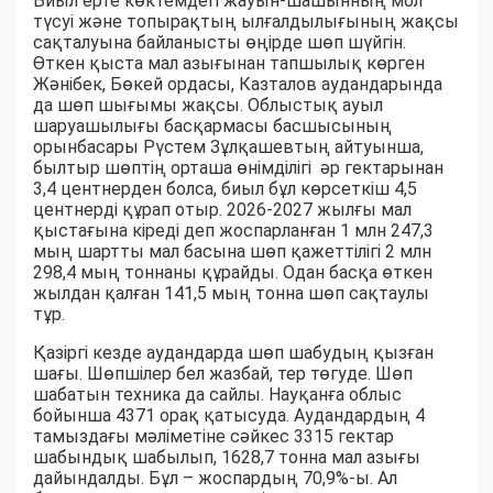
Биыл ерте көктемдегі жауын-шашынның мол
түсуі және топырақтың ылғалдылығының жақсы
сақталуына байланысты өңірде шөп шүйгін.
Өткен қыста мал азығынан тапшылық көрген
Жәнібек, Бөкей ордасы, Казталов аудандарында
да шөп шығымы жақсы. Облыстық ауыл
шаруашылығы басқармасы басшысының
орынбасары Рүстем Зұлқашевтың айтуынша,
былтыр шөптің орташа өнімділігі әр гектарынан
3,4 центнерден болса, биыл бұл көрсеткіш 4,5
центнерді құрап отыр. 2026-2027 жылғы мал
қыстағына кіреді деп жоспарланған 1 млн 247,3
мың шартты мал басына шөп қажеттілігі 2 млн
298,4 мың тоннаны құрайды. Одан басқа өткен
жылдан қалған 141,5 мың тонна шөп сақтаулы
тұр.
Қазіргі кезде аудандарда шөп шабудың қызған
шағы. Шөпшілер бел жазбай, тер төгуде. Шөп
шабатын техника да сайлы. Науқанға облыс
бойынша 4371 орақ қатысуда. Аудандардың 4
тамыздағы мәліметіне сәйкес 3315 гектар
шабындық шабылып, 1628,7 тонна мал азығы
дайындалды. Бұл – жоспардың 70,9%-ы. Ал