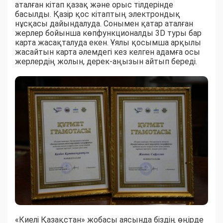
аталған кітап қазақ және орыс тілдерінде
басылды. Қазір қос кітаптың электрондық
нұсқасы дайындалуда. Сонымен қатар аталған
жерлер бойынша көпфункционалды 3D туры бар
карта жасақталуда екен. Ұялы қосымша арқылы
жасайтын карта әлемдегі кез келген адамға осы
жерлердің жолын, дерек-аңызын айтып береді.
«Киелі Қазақстан» жобасы аясында біздің өңірде