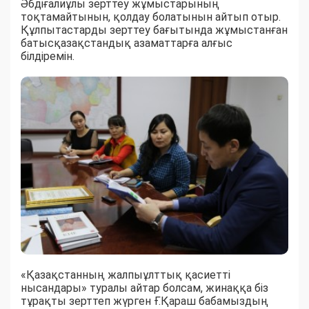
Әбдіғалиұлы зерттеу жұмыстарының
тоқтамайтынын, қолдау болатынын айтып отыр.
Құлпытастарды зерттеу бағытында жұмыстанған
батысқазақстандық азаматтарға алғыс
білдіремін.
«Қазақстанның жалпыұлттық қасиетті
нысандары» туралы айтар болсам, жинаққа біз
тұрақты зерттеп жүрген Ғ.Қараш бабамыздың