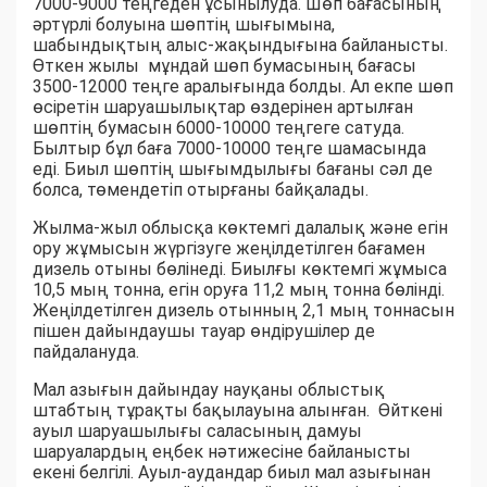
7000-9000 теңгеден ұсынылуда. Шөп бағасының
әртүрлі болуына шөптің шығымына,
шабындықтың алыс-жақындығына байланысты.
Өткен жылы мұндай шөп бумасының бағасы
3500-12000 теңге аралығында болды. Ал екпе шөп
өсіретін шаруашылықтар өздерінен артылған
шөптің бумасын 6000-10000 теңгеге сатуда.
Былтыр бұл баға 7000-10000 теңге шамасында
еді. Биыл шөптің шығымдылығы бағаны сәл де
болса, төмендетіп отырғаны байқалады.
Жылма-жыл облысқа көктемгі далалық және егін
ору жұмысын жүргізуге жеңілдетілген бағамен
дизель отыны бөлінеді. Биылғы көктемгі жұмыса
10,5 мың тонна, егін оруға 11,2 мың тонна бөлінді.
Жеңілдетілген дизель отынның 2,1 мың тоннасын
пішен дайындаушы тауар өндірушілер де
пайдалануда.
Мал азығын дайындау науқаны облыстық
штабтың тұрақты бақылауына алынған. Өйткені
ауыл шаруашылығы саласының дамуы
шаруалардың еңбек нәтижесіне байланысты
екені белгілі. Ауыл-аудандар биыл мал азығынан