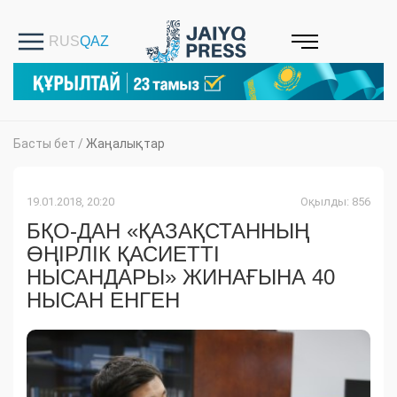
Басты бет
/
Жаңалықтар
19.01.2018, 20:20
Оқылды: 856
БҚО-ДАН «ҚАЗАҚСТАННЫҢ
ӨҢІРЛІК ҚАСИЕТТІ
НЫСАНДАРЫ» ЖИНАҒЫНА 40
НЫСАН ЕНГЕН