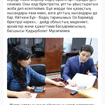
сенеміз. Оны елді біріктіретін, ұлтты ұйыстыратын
жоба деп есептейміз. Бұл жерде тек қазақтың
нысандары ғана емес, өзге ұлттың нысандары да
бар. Өйткені бұл - біздің тариxымыз. Ол бәрімізді
біріктіруі керек», - дейді облыстық мәдениет,
архивтер және құжаттама басқармасының
басшысы Қадырболат Мұсағалиев.