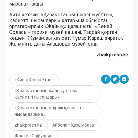
марапатталды.
Айта кетейік, «Қазақстанның жалпыұлттық
қасиетті нысандары» қатарына облыстан
ортағасырлық «Жайық» қалашығы, «Бөкей
Ордасы» тарихи-музей кешені, Тақсай қорған
кешені, Жұмағазы хазірет, Ғұмар Қараш зираты,
Жымпитыдағы Алашорда музейі енді.
zhaikpress.kz
«Киелі Қазақстан»
«Қазақстанның жалпыұлттық
қасиетті нысандары»
«Қазақстанның өңірлік қасиетті
нысандарына»
zhaikpress.kz
Айболат Құрымбаев
Жантас Сафуллин