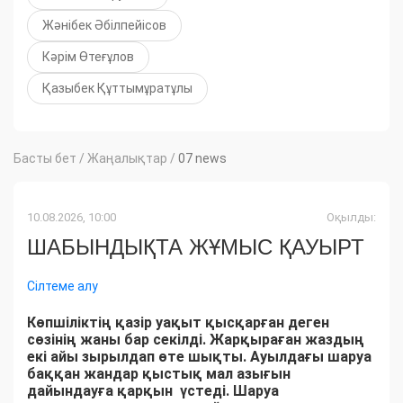
Жәнібек Әбілпейісов
Кәрім Өтеғұлов
Қазыбек Құттымұратұлы
Басты бет
/
Жаңалықтар
/
07 news
10.08.2026, 10:00
Оқылды:
ШАБЫНДЫҚТА ЖҰМЫС ҚАУЫРТ
Сілтеме алу
Көпшіліктің қазір уақыт қысқарған деген
сөзінің жаны бар секілді. Жарқыраған жаздың
екі айы зырылдап өте шықты. Ауылдағы шаруа
баққан жандар қыстық мал азығын
дайындауға қарқын үстеді. Шаруа