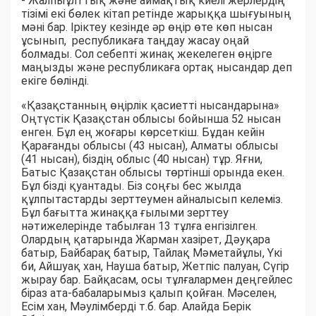
- Жалпыұлттық және аймақтық киелі жерлердің
тізімі екі бөлек кітап ретінде жарыққа шығуының
мәні бар. Іріктеу кезінде әр өңір өте көп нысан
ұсынып, республикаға таңдау жасау оңай
болмады. Сол себепті жинақ жекелеген өңірге
маңызды және республикаға ортақ нысандар деп
екіге бөлінді.
«Қазақстанның өңірлік қасиетті нысандарына»
Оңтүстік Қазақстан облысы бойынша 52 нысан
енген. Бұл ең жоғары көрсеткіш. Бұдан кейін
Қарағанды облысы (43 нысан), Алматы облысы
(41 нысан), біздің облыс (40 нысан) тұр. Яғни,
Батыс Қазақстан облысы төртінші орында екен.
Бұл бізді қуантады. Біз соңғы бес жылда
құлпытастарды зерттеумен айналысып келеміз.
Бұл бағытта жинаққа ғылыми зерттеу
нәтижелерінде табылған 13 тұлға енгізілген.
Олардың қатарында Жарман хазірет, Дәуқара
батыр, Байбарақ батыр, Тайлақ Мәметайұлы, Үкі
би, Айшуақ хан, Науша батыр, Жетпіс палуан, Сүгір
жырау бар. Байқасам, осы тұлғалармен деңгейлес
біраз ата-бабаларымыз қалып қойған. Мәселен,
Есім хан, Мəулімберді т.б. бар. Алайда Берік