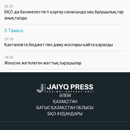
09:30
БҚО-да бәсекелестікті қорғау саласында заң бұзушылықтар
анықталды
5 Тамыз
23:18
Қазталовта бюджет пен даму жоспары қайта қаралды
18:00
Жеңіске жетелеген жаттықтырушылар
ӘЛЕМ
ҚАЗАҚСТАН
БАТЫС ҚАЗАҚСТАН ОБЛЫСЫ
БҚО АУДАНДАРЫ