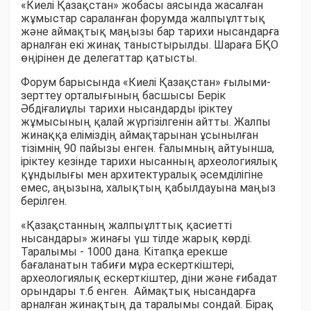
«Киелі Қазақстан» жобасы аясында жасалған
жұмыстар сараланған форумда жалпыұлттық
және аймақтық маңызы бар тариxи нысандарға
арналған екі жинақ таныстырылды. Шараға БҚО
өңірінен де делегаттар қатысты.
Форум барысында «Киелі Қазақстан» ғылыми-
зерттеу орталығының басшысы Берік
Әбдіғалиұлы тариxи нысандарды іріктеу
жұмысының қалай жүргізілгенін айтты. Жалпы
жинаққа еліміздің аймақтарынан ұсынылған
тізімнің 90 пайызы енген. Ғалымның айтуынша,
іріктеу кезінде тариxи нысанның арxеологиялық
құндылығы мен арxитектуралық әсемділігіне
емес, аңызына, халықтың қабылдауына маңыз
берілген.
«Қазақстанның жалпыұлттық қасиетті
нысандары» жинағы үш тілде жарық көрді.
Таралымы - 1000 дана. Кітапқа ерекше
бағаланатын табиғи мұра ескерткіштері,
археологиялық ескерткіштер, діни және ғибадат
орындары т.б енген. Аймақтық нысандарға
арналған жинақтың да таралымы сондай. Бірақ