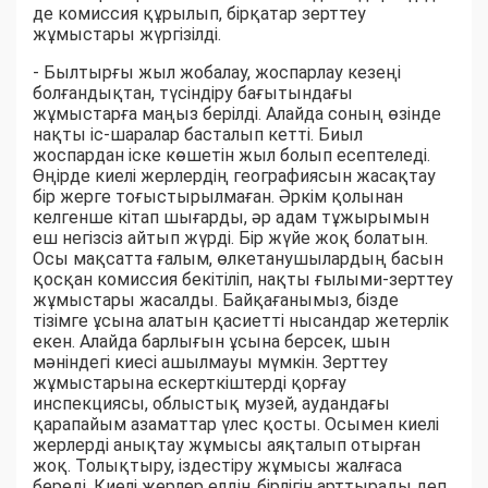
де комиссия құрылып, бірқатар зерттеу
жұмыстары жүргізілді.
- Былтырғы жыл жобалау, жоспарлау кезеңі
болғандықтан, түсіндіру бағытындағы
жұмыстарға маңыз берілді. Алайда соның өзінде
нақты іс-шаралар басталып кетті. Биыл
жоспардан іске көшетін жыл болып есептеледі.
Өңірде киелі жерлердің географиясын жасақтау
бір жерге тоғыстырылмаған. Әркім қолынан
келгенше кітап шығарды, әр адам тұжырымын
еш негізсіз айтып жүрді. Бір жүйе жоқ болатын.
Осы мақсатта ғалым, өлкетанушылардың басын
қосқан комиссия бекітіліп, нақты ғылыми-зерттеу
жұмыстары жасалды. Байқағанымыз, бізде
тізімге ұсына алатын қасиетті нысандар жетерлік
екен. Алайда барлығын ұсына берсек, шын
мәніндегі киесі ашылмауы мүмкін. Зерттеу
жұмыстарына ескерткіштерді қорғау
инспекциясы, облыстық музей, аудандағы
қарапайым азаматтар үлес қосты. Осымен киелі
жерлерді анықтау жұмысы аяқталып отырған
жоқ. Толықтыру, іздестіру жұмысы жалғаса
береді. Киелі жерлер елдің бірлігін арттырады деп