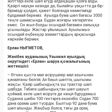
жігіттері екпе шөп егуді әлдеқашан қолға алды.
Қазіргі науқан кезінде де, былайғы уақытта да бір-
бірімізді қолдап, қажет болғанда көмегімізді
бұлдамай береміз. Ауылда бума шөп бағасы 3000
теңге шамасында. Бұдан жоғары көтерілген
емес. Он жыл болды осындай бағамен халыққа
ұсынылады. Жастар ұйымшыл. Ауылымыз
осындай еңбекқор азаматтардың арқасында
көркейе бермек.
Ерлан НЫҒМЕТОВ,
Жәнібек ауданының Ұзынкөл ауылдық
округіндегі «Ерлан» шаруа қожалығының
жетекшісі:
– Өткен қыста мал өсірушілер мал азығынан
қиналғаны белгілі. Ал биыл шөптің шығымы
жақсы. Қазір шабындықта үш трактор шөп
шабуда. Табиғи шабындықтан шөп шауып
қоймай, екпе шөп өсіруге де көңіл бұрудамыз.
Суданка шөбін 100 гектарға еккенбіз. Содан 700
дана орама шөп түсірдік. Былтыр 92 дана бума
шөп алынды. Жаңбыр болса, тағы да орақ