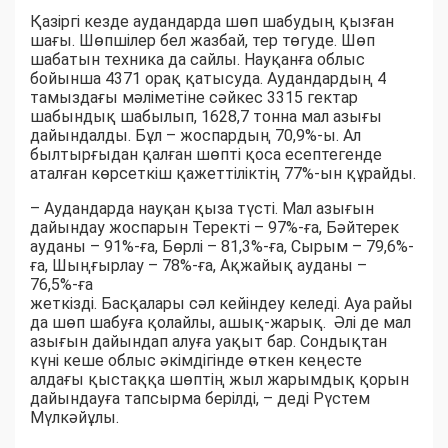
Қазіргі кезде аудандарда шөп шабудың қызған
шағы. Шөпшілер бел жазбай, тер төгуде. Шөп
шабатын техника да сайлы. Науқанға облыс
бойынша 4371 орақ қатысуда. Аудандардың 4
тамыздағы мәліметіне сәйкес 3315 гектар
шабындық шабылып, 1628,7 тонна мал азығы
дайындалды. Бұл – жоспардың 70,9%-ы. Ал
былтырғыдан қалған шөпті қоса есептегенде
аталған көрсеткіш қажеттіліктің 77%-ын құрайды.
– Аудандарда науқан қыза түсті. Мал азығын
дайындау жоспарын Теректі – 97%-ға, Бәйтерек
ауданы – 91%-ға, Бөрлі – 81,3%-ға, Сырым – 79,6%-
ға, Шыңғырлау – 78%-ға, Ақжайық ауданы –
76,5%-ға
жеткізді. Басқалары сәл кейіндеу келеді. Ауа райы
да шөп шабуға қолайлы, ашық-жарық. Әлі де мал
азығын дайындап алуға уақыт бар. Сондықтан
күні кеше облыс әкімдігінде өткен кеңесте
алдағы қыстаққа шөптің жыл жарымдық қорын
дайындауға тапсырма берілді, – деді Рүстем
Мүлкәйұлы.