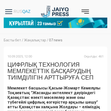
Басты бет
/
Жаңалықтар
/
07 news
10.09.2025, 12:00
Оқылды: 461
ЦИФРЛЫҚ ТЕХНОЛОГИЯ
МЕМЛЕКЕТТІК БАСҚАРУДЫҢ
ТИІМДІЛІГІН АРТТЫРУҒА СЕП
Мемлекет басшысы Қасым-Жомарт Кемелұлы
Тоқаевтың "Жасанды интеллект дәуіріндегі
Қазақстан: өзекті мәселелер және оны
түбегейлі цифрлық өзгерістер арқылы шешу"
атты Қазақстан халқына Жолдауы – еліміздің