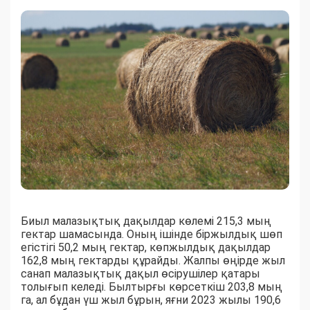
Биыл малазықтық дақылдар көлемі 215,3 мың
гектар шамасында. Оның ішінде біржылдық шөп
егістігі 50,2 мың гектар, көпжылдық дақылдар
162,8 мың гектарды құрайды. Жалпы өңірде жыл
санап малазықтық дақыл өсірушілер қатары
толығып келеді. Былтырғы көрсеткіш 203,8 мың
га, ал бұдан үш жыл бұрын, яғни 2023 жылы 190,6