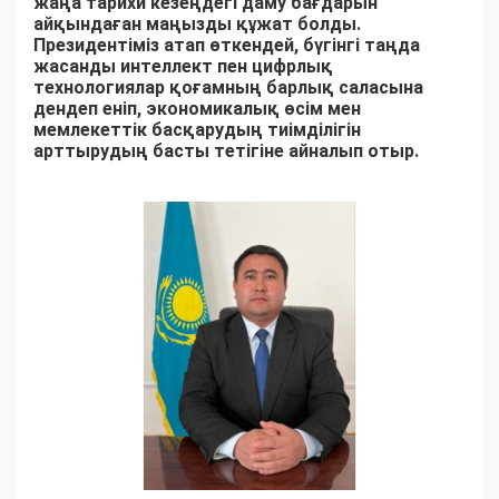
жаңа тарихи кезеңдегі даму бағдарын
айқындаған маңызды құжат болды.
Президентіміз атап өткендей, бүгінгі таңда
жасанды интеллект пен цифрлық
технологиялар қоғамның барлық саласына
дендеп еніп, экономикалық өсім мен
мемлекеттік басқарудың тиімділігін
арттырудың басты тетігіне айналып отыр.