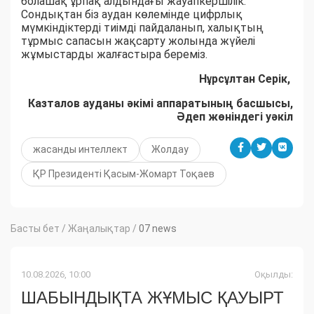
болашақ ұрпақ алдындағы жауапкершілік.
Сондықтан біз аудан көлемінде цифрлық
мүмкіндіктерді тиімді пайдаланып, халықтың
тұрмыс сапасын жақсарту жолында жүйелі
жұмыстарды жалғастыра береміз.
Нұрсұлтан Серік,
Казталов ауданы әкімі аппаратының басшысы,
Әдеп жөніндегі уәкіл
жасанды интеллект
Жолдау
ҚР Президенті Қасым-Жомарт Тоқаев
Басты бет
/
Жаңалықтар
/
07 news
10.08.2026, 10:00
Оқылды:
ШАБЫНДЫҚТА ЖҰМЫС ҚАУЫРТ