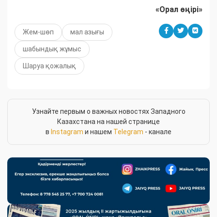
«Орал өңірі»
Жем-шөп
мал азығы
шабындық жұмыс
Шаруа қожалық
Узнайте первым о важных новостях Западного
Казахстана на нашей странице
в
Instagram
и нашем
Telegram
- канале