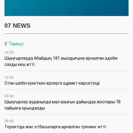
07 NEWS
8 Тамыз
10:30
Шыңғырлауда Абайдың 181 жылдығына арналған әдеби-
сазды кеш өтті
10:00
Отан шебін күзеткен ерлерге құрмет көрсетілді
09:30
​Шыңғырлау ауданында мал азығын дайындау жоспары 78
пайызға орындалды
09:00
​Теректіде жас отбасыларға арналған тренинг өтті