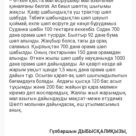
– Өткен қыста мал өсірушілер мал азығынан
қиналғаны белгілі. Ал биыл шөптің шығымы
жақсы. Қазір шабындықта үш трактор шөп
шабуда. Табиғи шабындықтан шөп шауып
қоймай, екпе шөп өсіруге де көңіл бұрудамыз.
Суданка шөбін 100 гектарға еккенбіз. Содан 700
дана орама шөп түсірдік. Былтыр 92 дана бума
шөп алынды. Жаңбыр болса, тағы да орақ
саламыз. Қырлықтан 700 дана орама шөп
шабылды. Оның гектарынан 150 дана орамадан
алынды. Өткен жылы шөп шабу науқанында 1000
дана орама шөп дайындалды. Ал қазіргі кезде ай
жарым уақыт ішінде 1,5 мың дана орама шөп
дайын тұр. Осыған қарап-ақ шөп шығымдылығын
бағамдауға болады. Алдағы қысқа 120 бас асыл
тұқымды және 200 бас жайын ірі қара малмен
кіреміз деп жоспарладық. Жалпы жыл жарымдық
мал азығын дайындауды мақсат-меже етудеміз.
Шөпті молынан дайындасақ, еш ұтылмасымыз
анық.
Гүлбаршын ДЫБЫСҚАЛИҚЫЗЫ,