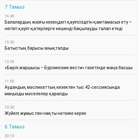
7 Тамыз
16:45
Балалардың жазғы кезеңдегі қауіпсіздігін қамтамасыз ету –
негізгі қауіп-қатерлерге кешенді бақылауды талап етеді
15:30
Батыстың барысы анықталды
12:30
«Бөрлі жаршысы – Бурлинские вести» газетінде жаңа басшы
11:00
Аудандық мәслихаттың кезектен тыс 42-сессиясында
маңызды мәселелер қаралды
10:30
Жүйелі жұмыс пен нақты нәтиже керек
6 Тамыз
20:15