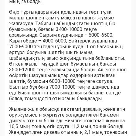
мың га болды.
Өңір тұрғындарының қолындағы төрт түлік
малды шөппен қамту мақсатындағы жұмыс
жалғасуда. Табиғи шабындықтағы шөптің бір
бумасының бағасы 3400-10000 теңге
аралығында. Сырым ауданында – 6000-6500,
Қаратөбеде – 4000-6000, Бәйтерек ауданында
7000-9000 теңгеден ұсынылуда. Шөп бағасының
әртүрлі болуына шөптің шығымына,
шабындықтың алыс-жақындығына байланысты.
Өткен жылы мұндай шөп бумасының бағасы
3500-12000 теңге аралығында болды. Ал екпе шөп
өсіретін шаруашылықтар өздерінен артылған
шөптің бумасын 6000-10000 теңгеге сатуда.
Былтыр бұл баға 7000-10000 теңге шамасында
еді. Биыл шөптің шығымдылығы бағаны сәл де
болса, төмендетіп отырғаны байқалады.
Жылма-жыл облысқа көктемгі далалық және егін
ору жұмысын жүргізуге жеңілдетілген бағамен
дизель отыны бөлінеді. Биылғы көктемгі жұмыса
10,5 мың тонна, егін оруға 11,2 мың тонна бөлінді.
Жеңілдетілген дизель отынның 2,1 мың тоннасын