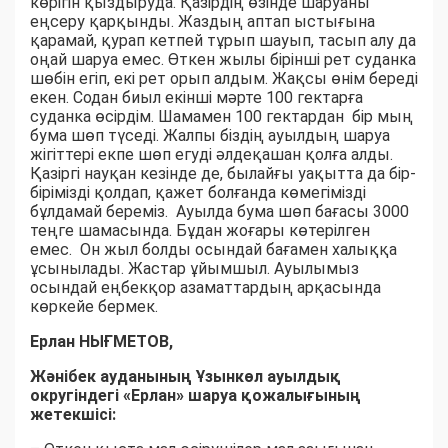
көрігін қыздыруда. Қазірдің өзінде шаруаны
еңсеру қарқынды. Жаздың аптап ыстығына
қарамай, қурап кетпей тұрып шауып, тасып алу да
оңай шаруа емес. Өткен жылы бірінші рет суданка
шөбін егіп, екі рет орып алдым. Жақсы өнім береді
екен. Содан биыл екінші мәрте 100 гектарға
суданка өсірдім. Шамамен 100 гектардан бір мың
бума шөп түседі. Жалпы біздің ауылдың шаруа
жігіттері екпе шөп егуді әлдеқашан қолға алды.
Қазіргі науқан кезінде де, былайғы уақытта да бір-
бірімізді қолдап, қажет болғанда көмегімізді
бұлдамай береміз. Ауылда бума шөп бағасы 3000
теңге шамасында. Бұдан жоғары көтерілген
емес. Он жыл болды осындай бағамен халыққа
ұсынылады. Жастар ұйымшыл. Ауылымыз
осындай еңбекқор азаматтардың арқасында
көркейе бермек.
Ерлан НЫҒМЕТОВ,
Жәнібек ауданының Ұзынкөл ауылдық
округіндегі «Ерлан» шаруа қожалығының
жетекшісі: