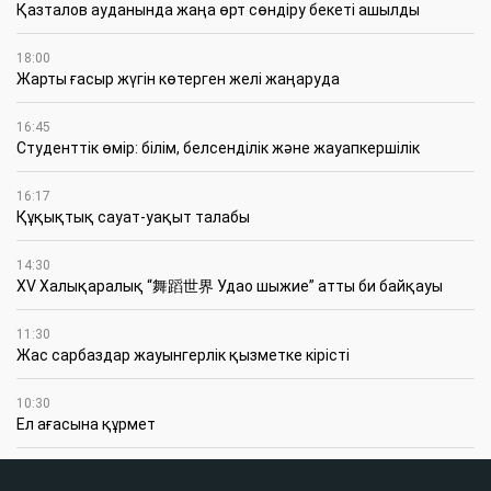
Қазталов ауданында жаңа өрт сөндіру бекеті ашылды
18:00
Жарты ғасыр жүгін көтерген желі жаңаруда
16:45
Студенттік өмір: білім, белсенділік және жауапкершілік
16:17
Құқықтық сауат-уақыт талабы
14:30
XV Халықаралық “舞蹈世界 Удао шыжие” атты би байқауы
11:30
Жас сарбаздар жауынгерлік қызметке кірісті
10:30
Ел ағасына құрмет