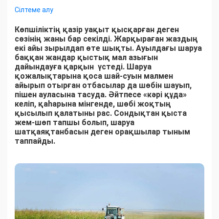
Сілтеме алу
Көпшіліктің қазір уақыт қысқарған деген
сөзінің жаны бар секілді. Жарқыраған жаздың
екі айы зырылдап өте шықты. Ауылдағы шаруа
баққан жандар қыстық мал азығын
дайындауға қарқын үстеді. Шаруа
қожалықтарына қоса шай-суын малмен
айырып отырған отбасылар да шөбін шауып,
пішен ауласына тасуда. Әйтпесе «кәрі құда»
келіп, қаһарына мінгенде, шөбі жоқтың
қысылып қалатыны рас. Сондықтан қыста
жем-шөп тапшы болып, шаруа
шатқаяқтанбасын деген орақшылар тыным
таппайды.