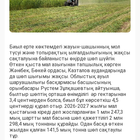
Биыл ерте көктемдегі жауын-шашынның мол
түсуі және топырақтың ылғалдылығының жақсы
сақталуына байланысты өңірде шөп шүйгін.
Өткен қыста мал азығынан тапшылық көрген
Жәнібек, Бөкей ордасы, Казталов аудандарында
да шөп шығымы жақсы. Облыстық ауыл
шаруашылығы басқармасы басшысының
орынбасары Рүстем Зұлқашевтың айтуынша,
былтыр шөптің орташа өнімділігі әр гектарынан
3,4 центнерден болса, биыл бұл көрсеткіш 4,5
центнерді құрап отыр. 2026-2027 жылғы мал
қыстағына кіреді деп жоспарланған 1 млн 247,3
мың шартты мал басына шөп қажеттілігі 2 млн
298,4 мың тоннаны құрайды. Одан басқа өткен
жылдан қалған 141,5 мың тонна шөп сақтаулы
тұр.