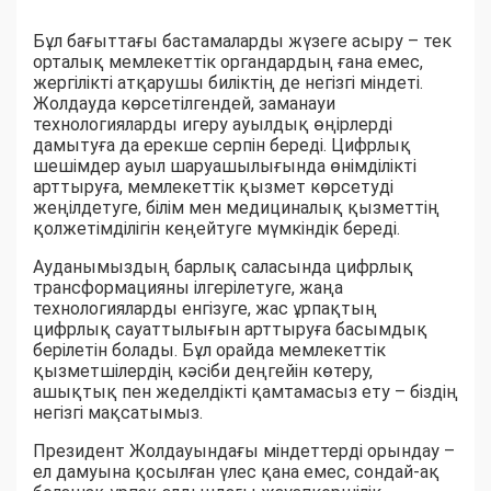
Бұл бағыттағы бастамаларды жүзеге асыру – тек
орталық мемлекеттік органдардың ғана емес,
жергілікті атқарушы биліктің де негізгі міндеті.
Жолдауда көрсетілгендей, заманауи
технологияларды игеру ауылдық өңірлерді
дамытуға да ерекше серпін береді. Цифрлық
шешімдер ауыл шаруашылығында өнімділікті
арттыруға, мемлекеттік қызмет көрсетуді
жеңілдетуге, білім мен медициналық қызметтің
қолжетімділігін кеңейтуге мүмкіндік береді.
Ауданымыздың барлық саласында цифрлық
трансформацияны ілгерілетуге, жаңа
технологияларды енгізуге, жас ұрпақтың
цифрлық сауаттылығын арттыруға басымдық
берілетін болады. Бұл орайда мемлекеттік
қызметшілердің кәсіби деңгейін көтеру,
ашықтық пен жеделдікті қамтамасыз ету – біздің
негізгі мақсатымыз.
Президент Жолдауындағы міндеттерді орындау –
ел дамуына қосылған үлес қана емес, сондай-ақ