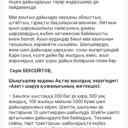
пішен дайындаушы тауар өндірушілер де
пайдалануда.
Мал азығын дайындау науқаны облыстық
штабтың тұрақты бақылауына алынған. Өйткені
ауыл шаруашылығы саласының дамуы
шаруалардың еңбек нәтижесіне байланысты
екені белгілі. Ауыл-аудандар биыл мал азығынан
тапшылық көрмейтін сыңайлы. Шөпшілердің
жем-шөп дайындау қарқыны соны аңғартқандай.
Қара суық күзге дейін бір жылдық емес, жыл
жарымдық шөп қоры дайын боларына сенім бар.
Серік БЕКСЕЙІТОВ,
Шыңғырлау ауданы Ақтау ауылдық округіндегі
«Азат» шаруа қожалығының жетекшісі:
– Биылғы қыстаққа 300 бас ірі қара, 500 уақ
жандық, 100 жылқы малына 3000 бума шөп
дайындауымыз керек. Шөптің шығымы әр
гектарына 10 центнерден шабылуда. Шүйгін шөпті
артығымен дайындауға бел байладық. Техника
сайлы, төрт тракторшы шабындықта еңбек