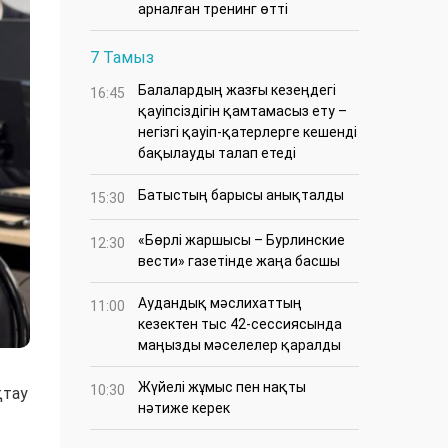
арналған тренинг өтті
7 Тамыз
Балалардың жазғы кезеңдегі
16:45
қауіпсіздігін қамтамасыз ету –
негізгі қауіп-қатерлерге кешенді
бақылауды талап етеді
Батыстың барысы анықталды
15:30
«Бөрлі жаршысы – Бурлинские
12:30
вести» газетінде жаңа басшы
Аудандық мәслихаттың
11:00
кезектен тыс 42-сессиясында
маңызды мәселелер қаралды
Жүйелі жұмыс пен нақты
10:30
қтау
нәтиже керек