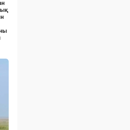
ан
тық
ын
ыны
н