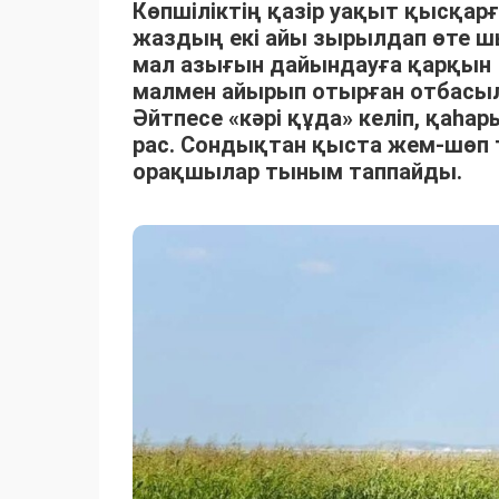
Көпшіліктің қазір уақыт қысқарғ
жаздың екі айы зырылдап өте 
мал азығын дайындауға қарқын 
малмен айырып отырған отбасыла
Әйтпесе «кәрі құда» келіп, қаһ
рас. Сондықтан қыста жем-шөп 
орақшылар тыным таппайды.