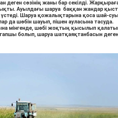
ан деген сөзінің жаны бар секілді. Жарқырағ
шықты. Ауылдағы шаруа баққан жандар қыс
үстеді. Шаруа қожалықтарына қоса шай-су
р да шөбін шауып, пішен ауласына тасуда.
арына мінгенде, шөбі жоқтың қысылып қалат
тапшы болып, шаруа шатқаяқтанбасын деге