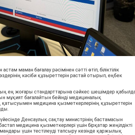
астам маман бағалау рәсімінен сәтті өтіп, біліктілік
өздерінің кәсіби құзыреттерін растай отырып, еңбек
наның ең жоғары стандарттарына сәйкес шешімдер қабылд
ын мұқият бағалайтын бейінді медициналық
 қатысуымен медицина қызметкерлерінің құзыреттерін
иды.
 жүйесінде Денсаулық сақтау министрінің бастамасын
стап медицина қызметкерлері үшін бірқатар жеңілдікті
мамандары үшін тестілеуді тапсыру кезінде қаржылық