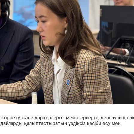
өрсету және дәрігерлерге, мейіргерлерге, денсаулық са
ағдайларды қалыптастыратын үздіксіз кәсіби өсу мен