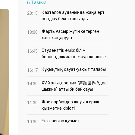
6 Тамыз
Қазталов ауданында жаңа өрт
20:15
сөндіру бекеті ашылды
Жарты ғасыр жүгін көтерген
18:00
желі жаңаруда
Студенттік өмір: білім,
16:45
белсенділік және жауапкершілік
Құқықтық сауат-уақыт талабы
16:17
XV Халықаралық “舞蹈世界 Удао
14:30
шыжие” атты би байқауы
Жас сарбаздар жауынгерлік
11:30
қызметке кірісті
Ел ағасына құрмет
10:30