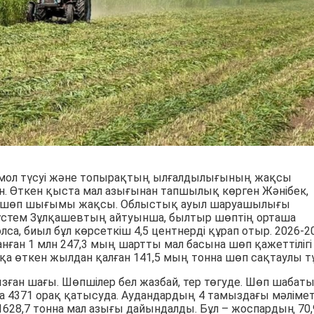
мол түсуі және топырақтың ылғалдылығының жақсы
н. Өткен қыста мал азығынан тапшылық көрген Жәнібек,
да шөп шығымы жақсы. Облыстық ауыл шаруашылығы
стем Зұлқашевтың айтуынша, былтыр шөптің орташа
олса, биыл бұл көрсеткіш 4,5 центнерді құрап отыр. 2026-2
нған 1 млн 247,3 мың шартты мал басына шөп қажеттілігі
қа өткен жылдан қалған 141,5 мың тонна шөп сақтаулы тұ
зған шағы. Шөпшілер бел жазбай, тер төгуде. Шөп шабат
а 4371 орақ қатысуда. Аудандардың 4 тамыздағы мәлімет
628,7 тонна мал азығы дайындалды. Бұл – жоспардың 70,