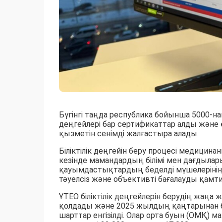
Бүгінгі таңда республика бойынша 5000-нан 
деңгейлері бар сертификаттар алды және 
қызметін сенімді жалғастыра алады.
Біліктілік деңгейін беру процесі медици
кезінде мамандардың білімі мен дағдылар
қауымдастықтардың беделді мүшелерінің
тәуелсіз және объективті бағалауды қамт
ҰТЕО біліктілік деңгейлерін берудің жаңа
қолдады және 2025 жылдың қаңтарынан ба
шарттар енгізілді. Олар орта буын (ОМҚ) 