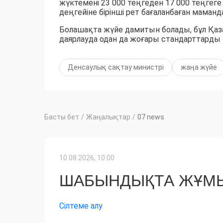
жүктемені 23 000 теңгеден 17 000 теңгеге 
деңгейіне бірінші рет бағаланбаған маман
Болашақта жүйе дамитын болады, бұл Қаз
даярлауда одан да жоғары стандарттарды 
Денсаулық сақтау министрі
жаңа жүйе
Басты бет
/
Жаңалықтар
/
07 news
10.08.2026, 10:00
ШАБЫНДЫҚТА ЖҰМЫ
Сілтеме алу