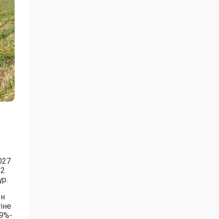
027
 2
р.
ын
іне
9%-