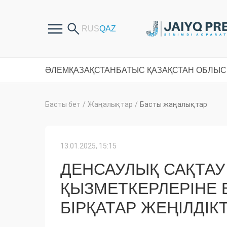
ӘЛЕМ
ҚАЗАҚСТАН
БАТЫС ҚАЗАҚСТАН ОБЛЫ
Басты бет
/
Жаңалықтар
/
Басты жаңалықтар
13.01.2025, 15:15
ДЕНСАУЛЫҚ САҚТАУ
ҚЫЗМЕТКЕРЛЕРІНЕ Б
БІРҚАТАР ЖЕҢІЛДІКТ