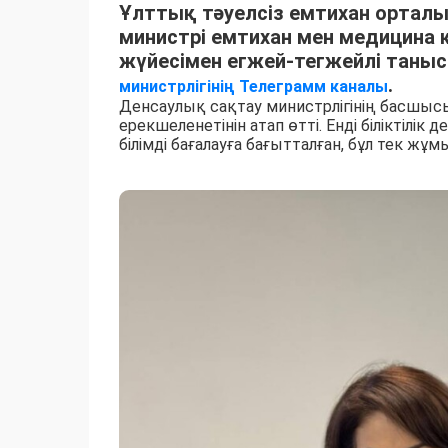
Ұлттық тәуелсіз емтихан орталы
министрі емтихан мен медицина қ
жүйесімен егжей-тегжейлі таны
.
министрлігінің Телеграмм каналы
Денсаулық сақтау министрлігінің басшысы
ерекшеленетінін атап өтті. Енді біліктілік
білімді бағалауға бағытталған, бұл тек жұм