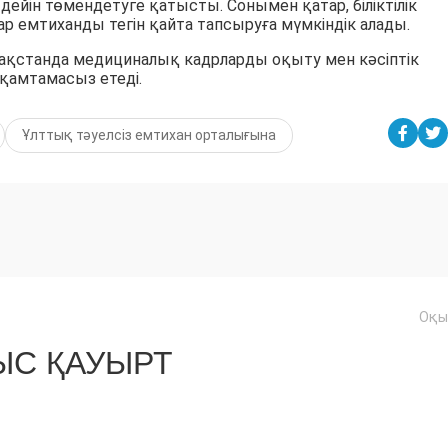
дейін төмендетуге қатысты. Сонымен қатар, біліктілік
дар емтиханды тегін қайта тапсыруға мүмкіндік алады.
ақстанда медициналық кадрларды оқыту мен кәсіптік
қамтамасыз етеді.
Ұлттық тәуелсіз емтихан орталығына
Оқы
С ҚАУЫРТ