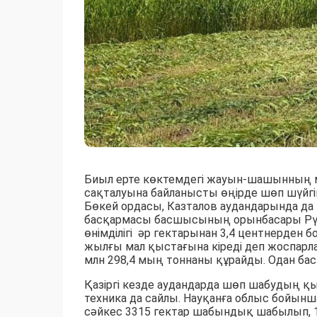
Биыл ерте көктемдегі жауын-шашынның 
сақталуына байланысты өңірде шөп шүйгі
Бөкей ордасы, Казталов аудандарында 
басқармасы басшысының орынбасары Рү
өнімділігі әр гектарынан 3,4 центнерден б
жылғы мал қыстағына кіреді деп жоспарла
млн 298,4 мың тоннаны құрайды. Одан бас
Қазіргі кезде аудандарда шөп шабудың қы
техника да сайлы. Науқанға облыс бойынш
сәйкес 3315 гектар шабындық шабылып, 1