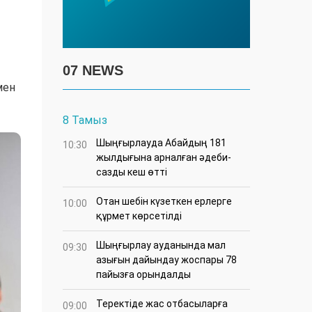
07 NEWS
мен
8 Тамыз
Шыңғырлауда Абайдың 181
10:30
жылдығына арналған әдеби-
сазды кеш өтті
Отан шебін күзеткен ерлерге
10:00
құрмет көрсетілді
​Шыңғырлау ауданында мал
09:30
азығын дайындау жоспары 78
пайызға орындалды
​Теректіде жас отбасыларға
09:00