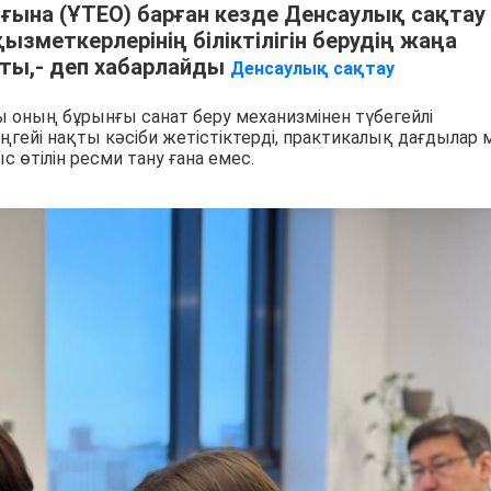
ғына (ҰТЕО) барған кезде Денсаулық сақтау
ызметкерлерінің біліктілігін берудің жаңа
сты,- деп хабарлайды
Денсаулық сақтау
 оның бұрынғы санат беру механизмінен түбегейлі
 деңгейі нақты кәсіби жетістіктерді, практикалық дағдылар 
ыс өтілін ресми тану ғана емес.