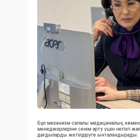
Бұл механизм сапалы медициналық көмек к
менеджерлеріне сенім арту үшін негізгі ж
дағдыларды жетілдіруге ынталандырады.