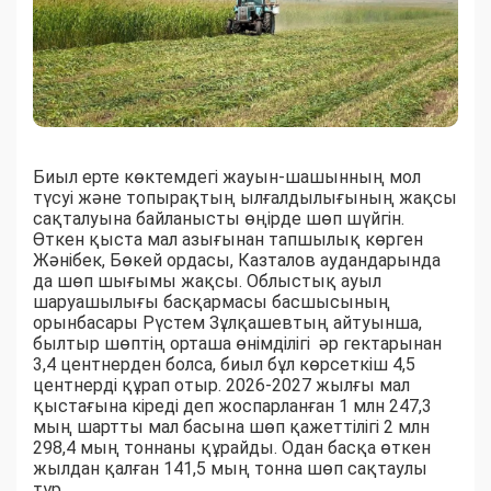
Биыл ерте көктемдегі жауын-шашынның мол
түсуі және топырақтың ылғалдылығының жақсы
сақталуына байланысты өңірде шөп шүйгін.
Өткен қыста мал азығынан тапшылық көрген
Жәнібек, Бөкей ордасы, Казталов аудандарында
да шөп шығымы жақсы. Облыстық ауыл
шаруашылығы басқармасы басшысының
орынбасары Рүстем Зұлқашевтың айтуынша,
былтыр шөптің орташа өнімділігі әр гектарынан
3,4 центнерден болса, биыл бұл көрсеткіш 4,5
центнерді құрап отыр. 2026-2027 жылғы мал
қыстағына кіреді деп жоспарланған 1 млн 247,3
мың шартты мал басына шөп қажеттілігі 2 млн
298,4 мың тоннаны құрайды. Одан басқа өткен
жылдан қалған 141,5 мың тонна шөп сақтаулы
тұр.