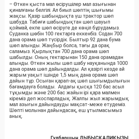
– Өткен қыста мал өсірушілер мал азығынан
қиналғаны белгілі. Ал биыл шөптің шығымы
жақсы. Қазір шабындықта үш трактор шөп
шабуда. Табиғи шабындықтан шөп шауып
қоймай, екпе шөп өсіруге де көңіл бұрудамыз.
Суданка шөбін 100 гектарға еккенбіз. Содан 700
дана орама шөп түсірдік. Былтыр 92 дана бума
шөп алынды. Жаңбыр болса, тағы да орақ
саламыз. Қырлықтан 700 дана орама шөп
шабылды. Оның гектарынан 150 дана орамадан
алынды. Өткен жылы шөп шабу науқанында 1000
дана орама шөп дайындалды. Ал қазіргі кезде ай
жарым уақыт ішінде 1,5 мың дана орама шөп
дайын тұр. Осыған қарап-ақ шөп шығымдылығын
бағамдауға болады. Алдағы қысқа 120 бас асыл
тұқымды және 200 бас жайын ірі қара малмен
кіреміз деп жоспарладық. Жалпы жыл жарымдық
мал азығын дайындауды мақсат-меже етудеміз.
Шөпті молынан дайындасақ, еш ұтылмасымыз
анық.
Гүлбаршын ДЫБЫСҚАЛИҚЫЗЫ,