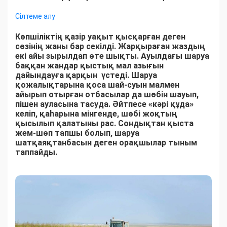
Сілтеме алу
Көпшіліктің қазір уақыт қысқарған деген
сөзінің жаны бар секілді. Жарқыраған жаздың
екі айы зырылдап өте шықты. Ауылдағы шаруа
баққан жандар қыстық мал азығын
дайындауға қарқын үстеді. Шаруа
қожалықтарына қоса шай-суын малмен
айырып отырған отбасылар да шөбін шауып,
пішен ауласына тасуда. Әйтпесе «кәрі құда»
келіп, қаһарына мінгенде, шөбі жоқтың
қысылып қалатыны рас. Сондықтан қыста
жем-шөп тапшы болып, шаруа
шатқаяқтанбасын деген орақшылар тыным
таппайды.