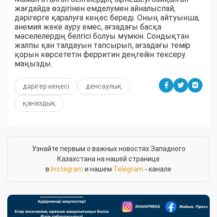
жағдайда өздігінен емделумен айналыспай,
дәрігерге қаралуға кеңес береді. Оның айтуынша,
анемия жеке ауру емес, ағзадағы басқа
мәселелердің белгісі болуы мүмкін. Сондықтан
жалпы қан талдауын тапсырып, ағзадағы темір
қорын көрсететін ферритин деңгейін тексеру
маңызды.
дәрігер кеңесі
денсаулық
қаназдық
Узнайте первым о важных новостях Западного
Казахстана на нашей странице
в
Instagram
и нашем
Telegram
- канале