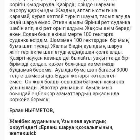
көрігін қыздыруда. Қазірдің өзінде шаруаны
еңсеру қарқынды. Жаздың аптап ыстығына
қарамай, қурап кетпей тұрып шауып, тасып алу да
оңай шаруа емес. Өткен жылы бірінші рет суданка
шөбін егіп, екі рет орып алдым. Жақсы өнім береді
екен. Содан биыл екінші мәрте 100 гектарға
суданка өсірдім. Шамамен 100 гектардан бір мың
бума шөп түседі. Жалпы біздің ауылдың шаруа
жігіттері екпе шөп егуді әлдеқашан қолға алды.
Қазіргі науқан кезінде де, былайғы уақытта да бір-
бірімізді қолдап, қажет болғанда көмегімізді
бұлдамай береміз. Ауылда бума шөп бағасы 3000
теңге шамасында. Бұдан жоғары көтерілген
емес. Он жыл болды осындай бағамен халыққа
ұсынылады. Жастар ұйымшыл. Ауылымыз
осындай еңбекқор азаматтардың арқасында
көркейе бермек.
Ерлан НЫҒМЕТОВ,
Жәнібек ауданының Ұзынкөл ауылдық
округіндегі «Ерлан» шаруа қожалығының
жетекшісі: