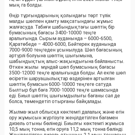
мың га болды.
Өңір тұрғындарының қолындағы төрт түлік
малды шөппен қамту мақсатындағы жұмыс
жалғасуда. Табиғи шабындықтағы шөптің бір
бумасының бағасы 3400-10000 теңге
аралығында. Сырым ауданында – 6000-6500,
Қаратөбеде – 4000-6000, Бәйтерек ауданында
7000-9000 теңгеден ұсынылуда. Шөп бағасының
әртүрлі болуына шөптің шығымына,
шабындықтың алыс-жақындығына байланысты.
Өткен жылы мұндай шөп бумасының бағасы
3500-12000 теңге аралығында болды. Ал екпе шөп
өсіретін шаруашылықтар өздерінен артылған
шөптің бумасын 6000-10000 теңгеге сатуда.
Былтыр бұл баға 7000-10000 теңге шамасында
еді. Биыл шөптің шығымдылығы бағаны сәл де
болса, төмендетіп отырғаны байқалады.
Жылма-жыл облысқа көктемгі далалық және егін
ору жұмысын жүргізуге жеңілдетілген бағамен
дизель отыны бөлінеді. Биылғы көктемгі жұмыса
10,5 мың тонна, егін оруға 11,2 мың тонна бөлінді.
Жеңілдетілген дизель отынның 2,1 мың тоннасын