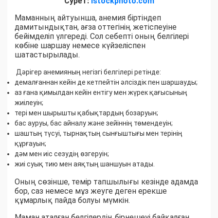
Сурет:
istockphoto.com
Маманның айтуынша, анемия біртіндеп
дамитындықтан, ағза оттегінің жетіспеуіне
бейімделіп үлгереді. Сол себепті оның белгілері
көбіне шаршау немесе күйзеліспен
шатастырылады.
Дәрігер анемияның негізгі белгілері ретінде:
демалғаннан кейін де кетпейтін әлсіздік пен шаршауды;
аз ғана қимылдан кейін ентігу мен жүрек қағысының
жиілеуін;
тері мен шырышты қабықтардың бозаруын;
бас ауруы, бас айналу және зейіннің төмендеуін;
шаштың түсуі, тырнақтың сынғыштығы мен терінің
құрғауын;
дәм мен иіс сезудің өзгеруін;
жиі суық тию мен аяқтың шаншуын атады.
Оның сөзінше, темір тапшылығы кезінде адамда
бор, саз немесе мұз жеуге деген ерекше
құмарлық пайда болуы мүмкін.
Маман аталған белгілердің бірнешеуі байқалған