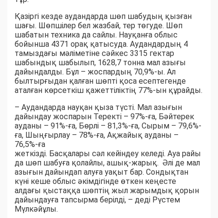
Қазіргі кезде аудандарда шөп шабудың қызған
шағы. Шөпшілер бел жазбай, тер төгуде. Шөп
шабатын техника да сайлы. Науқанға облыс
бойынша 4371 орақ қатысуда. Аудандардың 4
тамыздағы мәліметіне сәйкес 3315 гектар
шабындық шабылып, 1628,7 тонна мал азығы
дайындалды. Бұл – жоспардың 70,9%-ы. Ал
былтырғыдан қалған шөпті қоса есептегенде
аталған көрсеткіш қажеттіліктің 77%-ын құрайды.
– Аудандарда науқан қыза түсті. Мал азығын
дайындау жоспарын Теректі – 97%-ға, Бәйтерек
ауданы – 91%-ға, Бөрлі – 81,3%-ға, Сырым – 79,6%-
ға, Шыңғырлау – 78%-ға, Ақжайық ауданы –
76,5%-ға
жеткізді. Басқалары сәл кейіндеу келеді. Ауа райы
да шөп шабуға қолайлы, ашық-жарық. Әлі де мал
азығын дайындап алуға уақыт бар. Сондықтан
күні кеше облыс әкімдігінде өткен кеңесте
алдағы қыстаққа шөптің жыл жарымдық қорын
дайындауға тапсырма берілді, – деді Рүстем
Мүлкәйұлы.