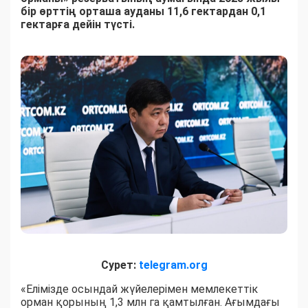
бір өрттің орташа ауданы 11,6 гектардан 0,1
гектарға дейін түсті.
Сурет:
telegram.org
«Елімізде осындай жүйелерiмен мемлекеттiк
орман қорының 1,3 млн га қамтылған. Ағымдағы