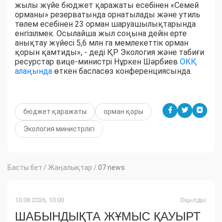
жылы жүйе бюджет қаражаты есебінен «Семей
орманы» резерватында орнатылады және утиль
төлем есебінен 23 орман шаруашылықтарында
енгізілмек. Осылайша жыл соңына дейін ерте
анықтау жүйесі 5,6 млн га мемлекеттік орман
қорын қамтиды», - деді ҚР Экология және табиғи
ресурстар вице-министрі Нұркен Шәрбиев
ОКҚ
алаңында
өткен баспасөз конференциясында.
бюджет қаражаты
орман қоры
Экология министрлігі
Басты бет
/
Жаңалықтар
/
07 news
10.08.2026, 10:00
Оқылды:
ШАБЫНДЫҚТА ЖҰМЫС ҚАУЫРТ