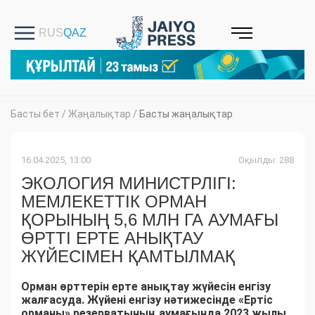
Басты бет
/
Жаңалықтар
/
Басты жаңалықтар
16.04.2025, 13:00
Оқылды: 288
ЭКОЛОГИЯ МИНИСТРЛІГІ:
МЕМЛЕКЕТТІК ОРМАН
ҚОРЫНЫҢ 5,6 МЛН ГА АУМАҒЫ
ӨРТТІ ЕРТЕ АНЫҚТАУ
ЖҮЙЕСІМЕН ҚАМТЫЛМАҚ
Орман өрттерін ерте анықтау жүйесін енгізу
жалғасуда. Жүйені енгізу нәтижесінде «Ертіс
орманы» резерватының аумағында 2023 жылы