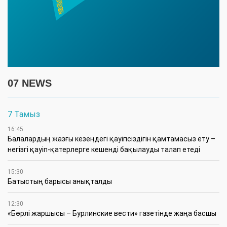
07 NEWS
7 Тамыз
16:45
Балалардың жазғы кезеңдегі қауіпсіздігін қамтамасыз ету –
негізгі қауіп-қатерлерге кешенді бақылауды талап етеді
15:30
Батыстың барысы анықталды
12:30
«Бөрлі жаршысы – Бурлинские вести» газетінде жаңа басшы