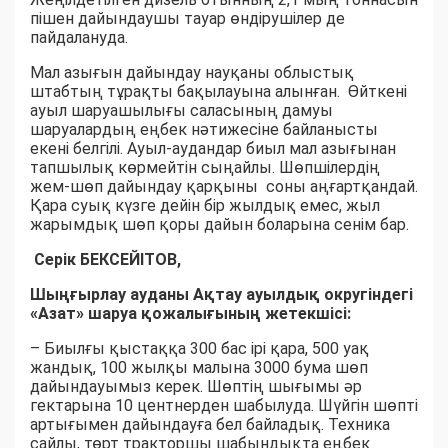
пішен дайындаушы тауар өндірушілер де
пайдалануда.
Мал азығын дайындау науқаны облыстық
штабтың тұрақты бақылауына алынған. Өйткені
ауыл шаруашылығы саласының дамуы
шаруалардың еңбек нәтижесіне байланысты
екені белгілі. Ауыл-аудандар биыл мал азығынан
тапшылық көрмейтін сыңайлы. Шөпшілердің
жем-шөп дайындау қарқыны соны аңғартқандай.
Қара суық күзге дейін бір жылдық емес, жыл
жарымдық шөп қоры дайын боларына сенім бар.
Серік БЕКСЕЙІТОВ,
Шыңғырлау ауданы Ақтау ауылдық округіндегі
«Азат» шаруа қожалығының жетекшісі:
– Биылғы қыстаққа 300 бас ірі қара, 500 уақ
жандық, 100 жылқы малына 3000 бума шөп
дайындауымыз керек. Шөптің шығымы әр
гектарына 10 центнерден шабылуда. Шүйгін шөпті
артығымен дайындауға бел байладық. Техника
сайлы, төрт тракторшы шабындықта еңбек