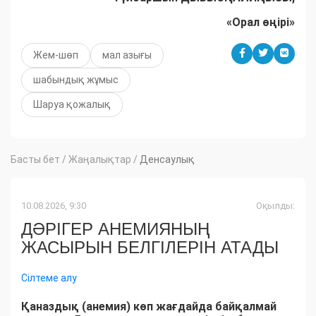
«Орал өңірі»
Жем-шөп
мал азығы
шабындық жұмыс
Шаруа қожалық
Басты бет
/
Жаңалықтар
/
Денсаулық
10.08.2026, 9:30
Оқылды:
ДӘРІГЕР АНЕМИЯНЫҢ
ЖАСЫРЫН БЕЛГІЛЕРІН АТАДЫ
Сілтеме алу
Қаназдық (анемия) көп жағдайда байқалмай