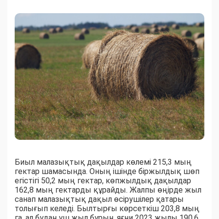
Биыл малазықтық дақылдар көлемі 215,3 мың
гектар шамасында. Оның ішінде біржылдық шөп
егістігі 50,2 мың гектар, көпжылдық дақылдар
162,8 мың гектарды құрайды. Жалпы өңірде жыл
санап малазықтық дақыл өсірушілер қатары
толығып келеді. Былтырғы көрсеткіш 203,8 мың
га, ал бұдан үш жыл бұрын, яғни 2023 жылы 190,6