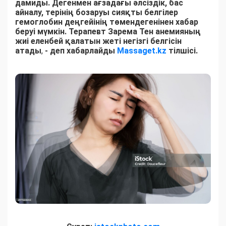
дамиды. Дегенмен ағзадағы әлсіздік, бас
айналу, терінің бозаруы сияқты белгілер
гемоглобин деңгейінің төмендегенінен хабар
беруі мүмкін. Терапевт Зарема Тен анемияның
жиі еленбей қалатын жеті негізгі белгісін
атады
,
- деп хабарлайды
Massaget.kz
тілшісі.