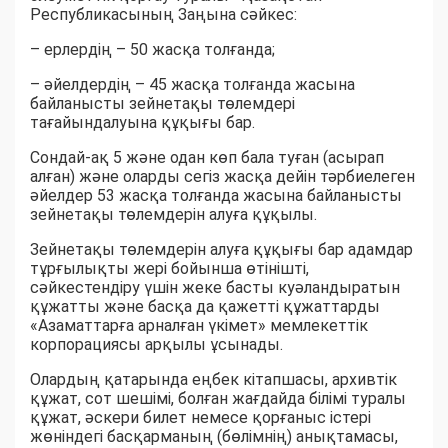
Республикасының Заңына сәйкес:
– ерлердің – 50 жасқа толғанда;
– әйелдердің – 45 жасқа толғанда жасына
байланысты зейнетақы төлемдері
тағайындалуына құқығы бар.
Сондай-ақ 5 және одан көп бала туған (асырап
алған) және оларды сегіз жасқа дейін тәрбиелеген
әйелдер 53 жасқа толғанда жасына байланысты
зейнетақы төлемдерін алуға құқылы.
Зейнетақы төлемдерін алуға құқығы бар адамдар
тұрғылықты жері бойынша өтінішті,
сәйкестендіру үшін жеке басты куәландыратын
құжатты және басқа да қажетті құжаттарды
«Азаматтарға арналған үкімет» мемлекеттік
корпорациясы арқылы ұсынады.
Олардың қатарында еңбек кітапшасы, архивтік
құжат, сот шешімі, болған жағдайда білімі туралы
құжат, әскери билет немесе қорғаныс істері
жөніндегі басқарманың (бөлімнің) анықтамасы,