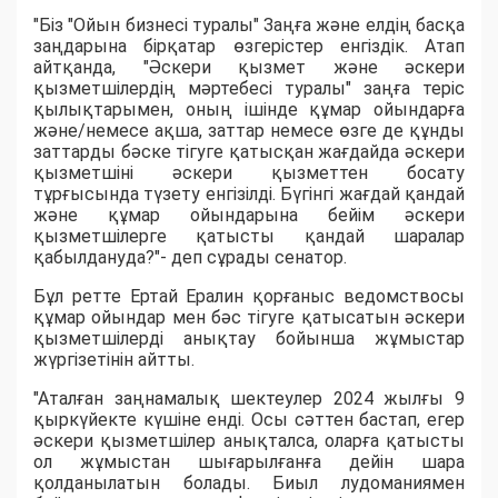
"Біз "Ойын бизнесі туралы" Заңға және елдің басқа
заңдарына бірқатар өзгерістер енгіздік. Атап
айтқанда, "Әскери қызмет және әскери
қызметшілердің мәртебесі туралы" заңға теріс
қылықтарымен, оның ішінде құмар ойындарға
және/немесе ақша, заттар немесе өзге де құнды
заттарды бәске тігуге қатысқан жағдайда әскери
қызметшіні әскери қызметтен босату
тұрғысында түзету енгізілді. Бүгінгі жағдай қандай
және құмар ойындарына бейім әскери
қызметшілерге қатысты қандай шаралар
қабылдануда?"- деп сұрады сенатор.
Бұл ретте Ертай Ералин қорғаныс ведомствосы
құмар ойындар мен бәс тігуге қатысатын әскери
қызметшілерді анықтау бойынша жұмыстар
жүргізетінін айтты.
"Аталған заңнамалық шектеулер 2024 жылғы 9
қыркүйекте күшіне енді. Осы сәттен бастап, егер
әскери қызметшілер анықталса, оларға қатысты
ол жұмыстан шығарылғанға дейін шара
қолданылатын болады. Биыл лудоманиямен