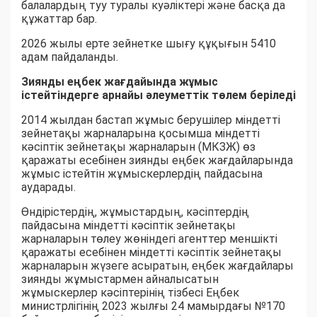
балалардың туу туралы куәліктері және басқа да
құжаттар бар.
2026 жылы ерте зейнетке шығу құқығын 5410
адам пайдаланды.
Зиянды еңбек жағдайында жұмыс
істейтіндерге арнайы әлеуметтік төлем беріледі
2014 жылдан бастап жұмыс берушілер міндетті
зейнетақы жарналарына қосымша міндетті
кәсіптік зейнетақы жарналарын (МКЗЖ) өз
қаражаты есебінен зиянды еңбек жағдайларында
жұмыс істейтін жұмыскерлердің пайдасына
аударады.
Өндірістердің, жұмыстардың, кәсіптердің
пайдасына міндетті кәсіптік зейнетақы
жарналарын төлеу жөніндегі агенттер меншікті
қаражаты есебінен міндетті кәсіптік зейнетақы
жарналарын жүзеге асыратын, еңбек жағдайлары
зиянды жұмыстармен айналысатын
жұмыскерлер кәсіптерінің тізбесі Еңбек
министрлігінің 2023 жылғы 24 мамырдағы №170