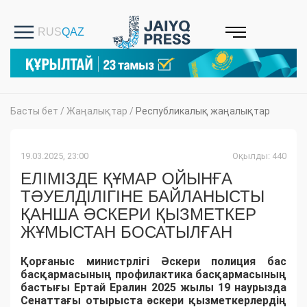
Басты бет
/
Жаңалықтар
/
Республикалық жаңалықтар
19.03.2025, 23:00
Оқылды: 440
ЕЛІМІЗДЕ ҚҰМАР ОЙЫНҒА
ТӘУЕЛДІЛІГІНЕ БАЙЛАНЫСТЫ
ҚАНША ӘСКЕРИ ҚЫЗМЕТКЕР
ЖҰМЫСТАН БОСАТЫЛҒАН
Қорғаныс министрлігі Әскери полиция бас
басқармасының профилактика басқармасының
бастығы Ертай Ералин 2025 жылы 19 наурызда
Сенаттағы отырыста әскери қызметкерлердің