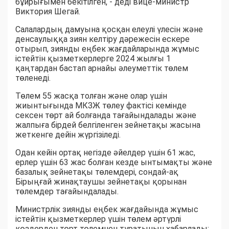
бұйрығымен бекітілген, - деді вице-министр
Виктория Шегай.
Салалардың дамуына қосқан елеулі үлесін және
денсаулыққа зиян келтіру дәрежесін ескере
отырып, зиянды еңбек жағдайларында жұмыс
істейтін қызметкерлерге 2024 жылғы 1
қаңтардан бастап арнайы әлеуметтік төлем
төленеді.
Төлем 55 жасқа толған және олар үшін
жиынтығында МКЗЖ төлеу фактісі кемінде
сексен төрт ай болғанда тағайындалады және
жалпыға бірдей белгіленген зейнетақы жасына
жеткенге дейін жүргізіледі.
Одан кейін ортақ негізде әйелдер үшін 61 жас,
ерлер үшін 63 жас болған кезде ынтымақты және
базалық зейнетақы төлемдері, сондай-ақ
Бірыңғай жинақтаушы зейнетақы қорынан
төлемдер тағайындалады.
Министрлік зиянды еңбек жағдайында жұмыс
істейтін қызметкерлер үшін төлем әртүрлі
көздерден төрт төлемнен тұратынын хабарлады: