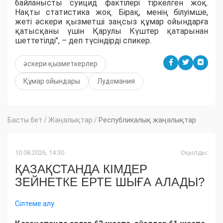
байланысты суицид фактілері тіркелген жоқ.
Нақты статистика жоқ. Бірақ, менің білуімше,
жеті әскери қызметші заңсыз құмар ойындарға
қатысқаны үшін Қарулы Күштер қатарынан
шеттетілді", – деп түсіндірді спикер.
әскери қызметкерлер
Құмар ойындары
Лудомания
Басты бет
/
Жаңалықтар
/
Республикалық жаңалықтар
10.08.2026, 14:30
Оқылды:
ҚАЗАҚСТАНДА КІМДЕР
ЗЕЙНЕТКЕ ЕРТЕ ШЫҒА АЛАДЫ?
Сілтеме алу