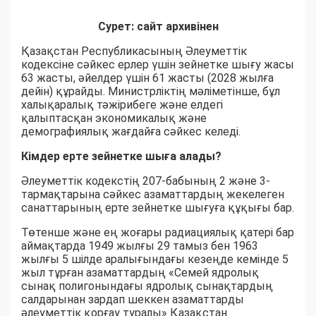
Сурет: сайт архивінен
Қазақстан Республикасының Әлеуметтік
кодексіне сәйкес ерлер үшін зейнетке шығу жасы
63 жасты, әйелдер үшін 61 жасты (2028 жылға
дейін) құрайды. Министрліктің мәліметінше, бұл
халықаралық тәжірибеге және елдегі
қалыптасқан экономикалық және
демографиялық жағдайға сәйкес келеді.
Кімдер ерте зейнетке шыға алады?
Әлеуметтік кодекстің 207-бабының 2 және 3-
тармақтарына сәйкес азаматтардың жекелеген
санаттарының ерте зейнетке шығуға құқығы бар.
Төтенше және ең жоғары радиациялық қатері бар
аймақтарда 1949 жылғы 29 тамыз бен 1963
жылғы 5 шілде аралығындағы кезеңде кемінде 5
жыл тұрған азаматтардың «Семей ядролық
сынақ полигонындағы ядролық сынақтардың
салдарынан зардап шеккен азаматтарды
әлеуметтік қорғау туралы» Қазақстан