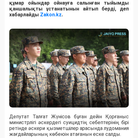
құмар ойындар ойнауға салынған тыйымды
қаншалықты ұстанатынын айтып берді, деп
хабарлайды
Zakon.kz
.
Депутат Талғат Жүнісов бұған дейін Қорғаныс
министрлігі әскердегі суицидтің себептерінің бірі
ретінде әскери қызметшілер арасында лудомания
жағдайларының көбеюін атағанын еске салды.