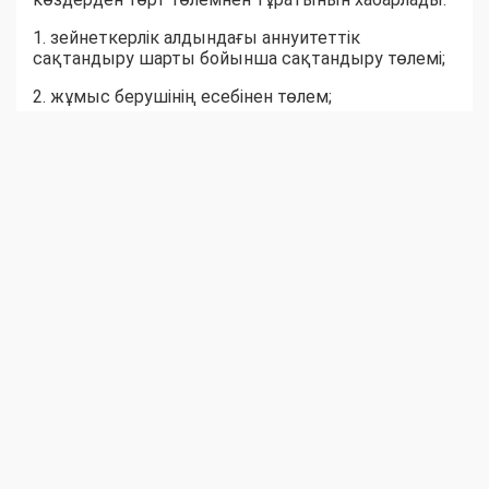
1. зейнеткерлік алдындағы аннуитеттік
сақтандыру шарты бойынша сақтандыру төлемі;
2. жұмыс берушінің есебінен төлем;
3. Бірыңғай жинақтаушы зейнетақы қорынан
міндетті зейнетақы жарналары, міндетті кәсіптік
зейнетақы жарналары есебінен төленетін
зейнетақы төлемдері;
4. республикалық бюджеттен берілетін арнаулы
кәсіптік мемлекеттік жәрдемақы. Ол 2 ең төменгі
күнкөріс деңгейі мөлшерінде төленеді.
Әскери қызметшілердің зейнетақысы бөлек
тәртіппен реттеледі
Әскери қызметшілердің, құқық қорғау және
арнайы мемлекеттік органдар қызметкерлерінің
зейнетақымен қамсыздандырылуы ұлттық
қауіпсіздікті, құқықтық тәртіпті және
мемлекеттің қорғалуын қамтамасыз етуге
байланысты жоғары тәуекел жағдайында