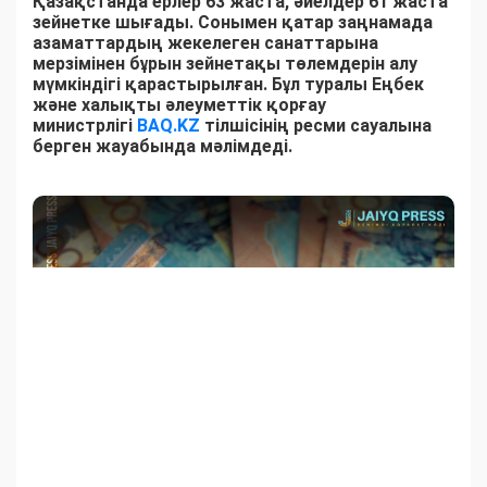
Қазақстанда ерлер 63 жаста, әйелдер 61 жаста
зейнетке шығады. Сонымен қатар заңнамада
азаматтардың жекелеген санаттарына
мерзімінен бұрын зейнетақы төлемдерін алу
мүмкіндігі қарастырылған. Бұл туралы Еңбек
және халықты әлеуметтік қорғау
министрлігі
BAQ.KZ
тілшісінің ресми сауалына
берген жауабында мәлімдеді.