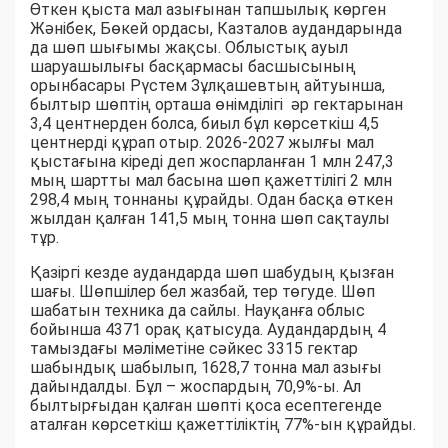
Өткен қыста мал азығынан тапшылық көрген
Жәнібек, Бөкей ордасы, Казталов аудандарында
да шөп шығымы жақсы. Облыстық ауыл
шаруашылығы басқармасы басшысының
орынбасары Рүстем Зұлқашевтың айтуынша,
былтыр шөптің орташа өнімділігі әр гектарынан
3,4 центнерден болса, биыл бұл көрсеткіш 4,5
центнерді құрап отыр. 2026-2027 жылғы мал
қыстағына кіреді деп жоспарланған 1 млн 247,3
мың шартты мал басына шөп қажеттілігі 2 млн
298,4 мың тоннаны құрайды. Одан басқа өткен
жылдан қалған 141,5 мың тонна шөп сақтаулы
тұр.
Қазіргі кезде аудандарда шөп шабудың қызған
шағы. Шөпшілер бел жазбай, тер төгуде. Шөп
шабатын техника да сайлы. Науқанға облыс
бойынша 4371 орақ қатысуда. Аудандардың 4
тамыздағы мәліметіне сәйкес 3315 гектар
шабындық шабылып, 1628,7 тонна мал азығы
дайындалды. Бұл – жоспардың 70,9%-ы. Ал
былтырғыдан қалған шөпті қоса есептегенде
аталған көрсеткіш қажеттіліктің 77%-ын құрайды.