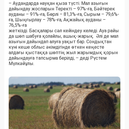
– Аудандарда науқан қыза түсті. Мал азығын
дайындау жоспарын Теректі – 97%-ға, Бәйтерек
ауданы – 91%-ға, Бөрлі – 81,3%-ға, Сырым – 79,6%-
ға, Шыңғырлау – 78%-ға, Ақжайық ауданы –
76,5%-ға
жеткізді. Басқалары сәл кейіндеу келеді. Ауа райы
да шөп шабуға қолайлы, ашық-жарық. Әлі де мал
азығын дайындап алуға уақыт бар. Сондықтан
күні кеше облыс әкімдігінде өткен кеңесте
алдағы қыстаққа шөптің жыл жарымдық қорын
дайындауға тапсырма берілді, – деді Рүстем
Мүлкәйұлы.