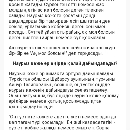
қосып жатады. Сүрленген етті немесе жас
малдың етін ас көп болсын деген тілекпен
салады. Наурыз көжеге қосатын дәнді
дақылдарды бір тамырдан өсіп шығатын дән
секілді ұрпағымыз көбейсін деген сеніммен
қосады. Сүттей ұйып отырайық, ақ мол болсын
деген ниетпен айран немесе сүт қосылады.
Ал наурыз көжені ішкеннен кейін жиналған жұрт
бір-біріне "Ақ мол болсын!" деп тарқасады.
Наурыз көже әр өңірде қалай дайындалады?
Наурыз көже әр аймақта әртүрлі дайындалады.
Түркістан облысы Шұбарсу ауылының тұрғыны
Айнұр Талипованың сөзінше, оңтүстік өңірде
наурыз көженің дайындалуы сәл өзгешелеу.
Оның айтуынша, бұл өңірде наурыз көже қоюлау
әрі айран немесе қатық қосылғандықтан
қышқылдау болады.
"Оңтүстікте көжеге әдетте жеті немесе одан да
көп тағам түрі қосылады. Ең жиі кездесететіні -
сүр ет, көбіне жылқы немесе сиыр еті. Сорпа -