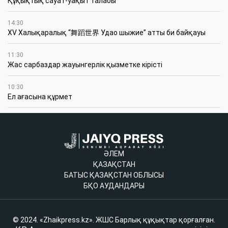
Құқықтық сауат-уақыт талабы
14:30
XV Халықаралық “舞蹈世界 Удао шыжие” атты би байқауы
11:30
Жас сарбаздар жауынгерлік қызметке кірісті
10:30
Ел ағасына құрмет
ӘЛЕМ
ҚАЗАҚСТАН
БАТЫС ҚАЗАҚСТАН ОБЛЫСЫ
БҚО АУДАНДАРЫ
© 2024. «Zhaikpress.kz». ЖШС Барлық құқықтар қорғалған.