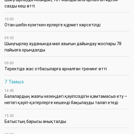
сазды кеш өтті
10:00
Отан шебін күзеткен ерлерге құрмет көрсетілді
09:30
​Шыңғырлау ауданында мал азығын дайындау жоспары 78
пайызға орындалды
09:00
​Теректіде жас отбасыларға арналған тренинг өтті
7 Тамыз
16:45
Балалардың жазғы кезеңдегі қауіпсіздігін қамтамасыз ету –
негізгі қауіп-қатерлерге кешенді бақылауды талап етеді
15:30
Батыстың барысы анықталды