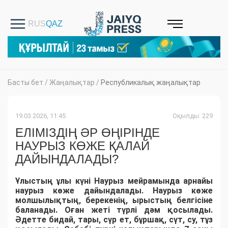
Басты бет
/
Жаңалықтар
/
Республикалық жаңалықтар
19.03.2026, 11:45
Оқылды: 229
ЕЛІМІЗДІҢ ӘР ӨҢІРІНДЕ
НАУРЫЗ КӨЖЕ ҚАЛАЙ
ДАЙЫНДАЛАДЫ?
Ұлыстың ұлы күні Наурыз мейрамында арнайы
наурыз көже дайындалады. Наурыз көже
молшылықтың, берекенің, ырыстың белгісіне
баланады. Оған жеті түрлі дәм қосылады.
Әдетте бидай, тары, сүр ет, бұршақ, сүт, су, тұз