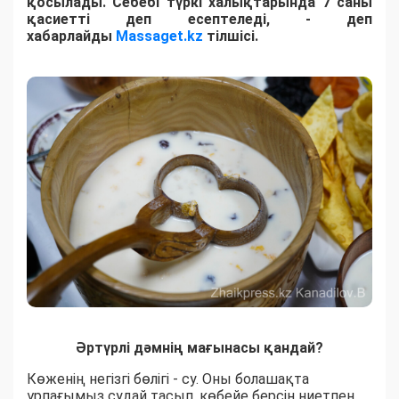
қосылады. Себебі түркі халықтарында 7 саны
қасиетті деп есептеледі, - деп
хабарлайды
Massaget.kz
тілшісі.
Әртүрлі дәмнің мағынасы қандай?
Көженің негізгі бөлігі - су. Оны болашақта
ұрпағымыз судай тасып, көбейе берсін ниетпен