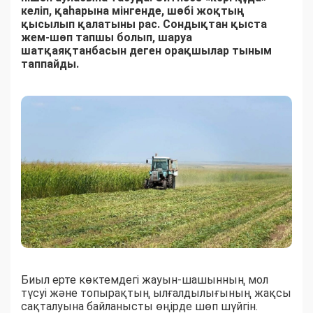
келіп, қаһарына мінгенде, шөбі жоқтың
қысылып қалатыны рас. Сондықтан қыста
жем-шөп тапшы болып, шаруа
шатқаяқтанбасын деген орақшылар тыным
таппайды.
Биыл ерте көктемдегі жауын-шашынның мол
түсуі және топырақтың ылғалдылығының жақсы
сақталуына байланысты өңірде шөп шүйгін.