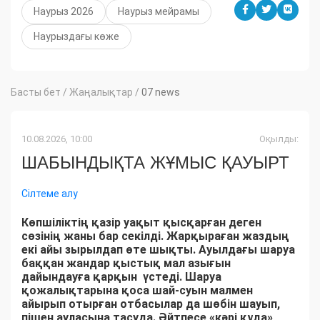
Наурыз 2026
Наурыз мейрамы
Наурыздағы көже
Басты бет
/
Жаңалықтар
/
07 news
10.08.2026, 10:00
Оқылды:
ШАБЫНДЫҚТА ЖҰМЫС ҚАУЫРТ
Сілтеме алу
Көпшіліктің қазір уақыт қысқарған деген
сөзінің жаны бар секілді. Жарқыраған жаздың
екі айы зырылдап өте шықты. Ауылдағы шаруа
баққан жандар қыстық мал азығын
дайындауға қарқын үстеді. Шаруа
қожалықтарына қоса шай-суын малмен
айырып отырған отбасылар да шөбін шауып,
пішен ауласына тасуда. Әйтпесе «кәрі құда»