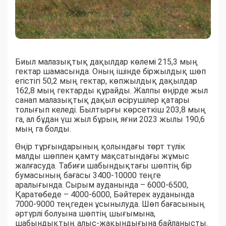
Биыл малазықтық дақылдар көлемі 215,3 мың
гектар шамасында. Оның ішінде біржылдық шөп
егістігі 50,2 мың гектар, көпжылдық дақылдар
162,8 мың гектарды құрайды. Жалпы өңірде жыл
санап малазықтық дақыл өсірушілер қатары
толығып келеді. Былтырғы көрсеткіш 203,8 мың
га, ал бұдан үш жыл бұрын, яғни 2023 жылы 190,6
мың га болды.
Өңір тұрғындарының қолындағы төрт түлік
малды шөппен қамту мақсатындағы жұмыс
жалғасуда. Табиғи шабындықтағы шөптің бір
бумасының бағасы 3400-10000 теңге
аралығында. Сырым ауданында – 6000-6500,
Қаратөбеде – 4000-6000, Бәйтерек ауданында
7000-9000 теңгеден ұсынылуда. Шөп бағасының
әртүрлі болуына шөптің шығымына,
шабындықтың алыс-жақындығына байланысты.