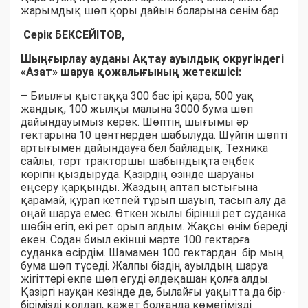
жарымдық шөп қоры дайын боларына сенім бар.
Серік БЕКСЕЙІТОВ,
Шыңғырлау ауданы Ақтау ауылдық округіндегі
«Азат» шаруа қожалығының жетекшісі:
– Биылғы қыстаққа 300 бас ірі қара, 500 уақ
жандық, 100 жылқы малына 3000 бума шөп
дайындауымыз керек. Шөптің шығымы әр
гектарына 10 центнерден шабылуда. Шүйгін шөпті
артығымен дайындауға бел байладық. Техника
сайлы, төрт тракторшы шабындықта еңбек
көрігін қыздыруда. Қазірдің өзінде шаруаны
еңсеру қарқынды. Жаздың аптап ыстығына
қарамай, қурап кетпей тұрып шауып, тасып алу да
оңай шаруа емес. Өткен жылы бірінші рет суданка
шөбін егіп, екі рет орып алдым. Жақсы өнім береді
екен. Содан биыл екінші мәрте 100 гектарға
суданка өсірдім. Шамамен 100 гектардан бір мың
бума шөп түседі. Жалпы біздің ауылдың шаруа
жігіттері екпе шөп егуді әлдеқашан қолға алды.
Қазіргі науқан кезінде де, былайғы уақытта да бір-
бірімізді қолдап, қажет болғанда көмегімізді