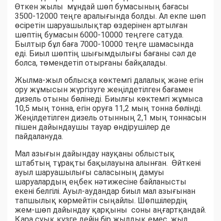
Өткен жылы мұндай шөп бумасының бағасы
3500-12000 теңге аралығында болды. Ал екпе шөп
өсіретін шаруашылықтар өздерінен артылған
шөптің бумасын 6000-10000 теңгеге сатуда.
Былтыр бұл баға 7000-10000 теңге шамасында
еді. Биыл шөптің шығымдылығы бағаны сәл де
болса, төмендетіп отырғаны байқалады.
Жылма-жыл облысқа көктемгі далалық және егін
ору жұмысын жүргізуге жеңілдетілген бағамен
дизель отыны бөлінеді. Биылғы көктемгі жұмыса
10,5 мың тонна, егін оруға 11,2 мың тонна бөлінді.
Жеңілдетілген дизель отынның 2,1 мың тоннасын
пішен дайындаушы тауар өндірушілер де
пайдалануда.
Мал азығын дайындау науқаны облыстық
штабтың тұрақты бақылауына алынған. Өйткені
ауыл шаруашылығы саласының дамуы
шаруалардың еңбек нәтижесіне байланысты
екені белгілі. Ауыл-аудандар биыл мал азығынан
тапшылық көрмейтін сыңайлы. Шөпшілердің
жем-шөп дайындау қарқыны соны аңғартқандай.
Қара суық күзге дейін бір жылдық емес, жыл