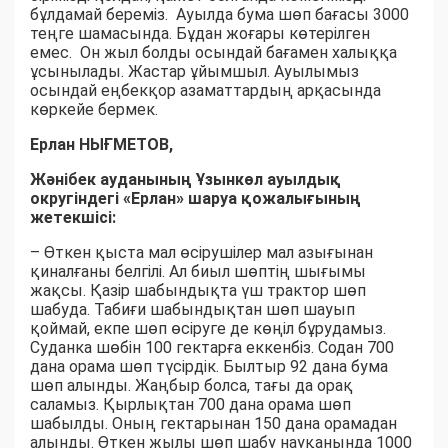
бұлдамай береміз. Ауылда бума шөп бағасы 3000
теңге шамасында. Бұдан жоғары көтерілген
емес. Он жыл болды осындай бағамен халыққа
ұсынылады. Жастар ұйымшыл. Ауылымыз
осындай еңбекқор азаматтардың арқасында
көркейе бермек.
Ерлан НЫҒМЕТОВ,
Жәнібек ауданының Ұзынкөл ауылдық
округіндегі «Ерлан» шаруа қожалығының
жетекшісі:
– Өткен қыста мал өсірушілер мал азығынан
қиналғаны белгілі. Ал биыл шөптің шығымы
жақсы. Қазір шабындықта үш трактор шөп
шабуда. Табиғи шабындықтан шөп шауып
қоймай, екпе шөп өсіруге де көңіл бұрудамыз.
Суданка шөбін 100 гектарға еккенбіз. Содан 700
дана орама шөп түсірдік. Былтыр 92 дана бума
шөп алынды. Жаңбыр болса, тағы да орақ
саламыз. Қырлықтан 700 дана орама шөп
шабылды. Оның гектарынан 150 дана орамадан
алынды. Өткен жылы шөп шабу науқанында 1000