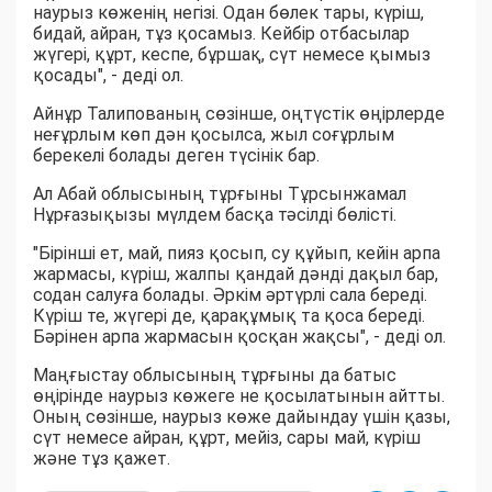
наурыз көженің негізі. Одан бөлек тары, күріш,
бидай, айран, тұз қосамыз. Кейбір отбасылар
жүгері, құрт, кеспе, бұршақ, сүт немесе қымыз
қосады", - деді ол.
Айнұр Талипованың сөзінше, оңтүстік өңірлерде
неғұрлым көп дән қосылса, жыл соғұрлым
берекелі болады деген түсінік бар.
Ал Абай облысының тұрғыны Тұрсынжамал
Нұрғазықызы мүлдем басқа тәсілді бөлісті.
"Бірінші ет, май, пияз қосып, су құйып, кейін арпа
жармасы, күріш, жалпы қандай дәнді дақыл бар,
содан салуға болады. Әркім әртүрлі сала береді.
Күріш те, жүгері де, қарақұмық та қоса береді.
Бәрінен арпа жармасын қосқан жақсы", - деді ол.
Маңғыстау облысының тұрғыны да батыс
өңірінде наурыз көжеге не қосылатынын айтты.
Оның сөзінше, наурыз көже дайындау үшін қазы,
сүт немесе айран, құрт, мейіз, сары май, күріш
және тұз қажет.