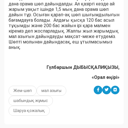
дана орама шөп дайындалды. Ал қазіргі кезде ай
жарым уақыт ішінде 1,5 мың дана орама шөп
дайын тұр. Осыған қарап-ақ шөп шығымдылығын
бағамдауға болады. Алдағы қысқа 120 бас асыл
тұқымды және 200 бас жайын ірі қара малмен
кіреміз деп жоспарладық. Жалпы жыл жарымдық
мал азығын дайындауды мақсат-меже етудеміз.
Шөпті молынан дайындасақ, еш ұтылмасымыз
анық.
Гүлбаршын ДЫБЫСҚАЛИҚЫЗЫ,
«Орал өңірі»
Жем-шөп
мал азығы
шабындық жұмыс
Шаруа қожалық