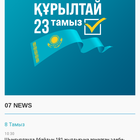
07 NEWS
8 Тамыз
10:30
Шыңғырлауда Абайдың 181 жылдығына арналған әдеби-