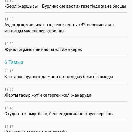
12:30
«Бөрлі жаршысы – Бурлинские вести» газетінде жаңа басшы
11:00
Аудандық мәслихаттың кезектен тыс 42-сессиясында
маңызды мәселелер қаралды
10:30
Жүйелі жұмыс пен нақты нәтиже керек
6 Тамыз
20:15
Қазталов ауданында жаңа өрт сөндіру бекеті ашылды
18:00
Жарты ғасыр жүгін көтерген желі жаңаруда
16:45
Студенттік өмір: білім, белсенділік және жауапкершілік
16:17