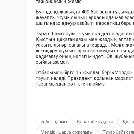
тәжірибесінің жемісі.
Бүгінде қожалықта 409 бас асыл тұқымды
жауапты жұмысының арқасында мал арас
шығындар едәуір азайып, көрсеткіш бары
Тұрар Шамғонұлы жұмысқа деген адалдығ
Қыстың қақаған аязы мен жаздың аптап ы
уақытылы әрі сапалы атқарады. Малға жем
жетілдіру жұмыстарын аса мұқият орынд
қадағалау оның негізгі міндеті. Ол жұбайым
сыйлы азамат.
Отбасымен бірге 15 жылдан бері «Мөлдір
тауып келеді. Президент қолынан марапат
тарапмыздан сәттілік тілейміз.
еңбек адамы
Қаратөбе ауданы
Қоск
Мөлдір» шаруа қожалығы
Тұрар Сейтқал