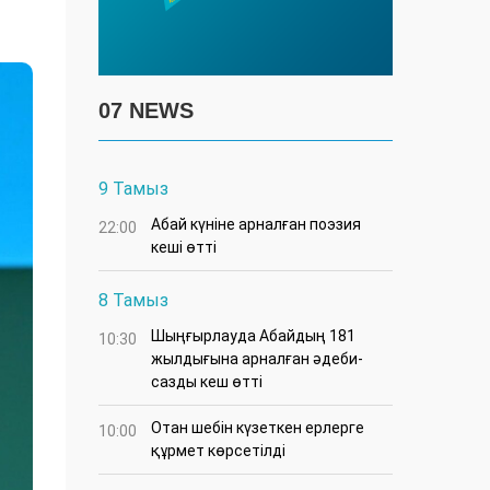
07 NEWS
9 Тамыз
Абай күніне арналған поэзия
22:00
кеші өтті
8 Тамыз
Шыңғырлауда Абайдың 181
10:30
жылдығына арналған әдеби-
сазды кеш өтті
Отан шебін күзеткен ерлерге
10:00
құрмет көрсетілді