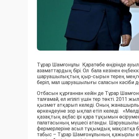
Тұрар Шамғонұлы Қаратөбе өңірінде ауы
азаматтардың бірі. Ол бала кезінен еңбекк
шаруашылықтың қыр-сырын терең меңгерге
беріп, мал шаруашылығы саласын кәсіби де
Отбасын құрғаннан кейін де Тұрар Шамғ
талғамай, ел игілігі үшін тер төкті. 2011
қызмет атқарып келеді. Оның жанашырл
өркендеуіне зор ықпал етіп келеді. «Мөл
қазақтың ақбас ірі қара тұқымын өсірум
палатасының мүшесі атанды. Шаруашылы
фермерлеріне асыл тұқымдық мақсатқа бұқ
табыс – Тұрар Шамғонұлының қажырлы ең