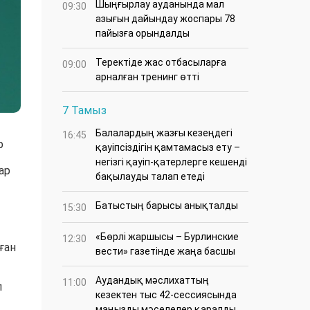
​Шыңғырлау ауданында мал
09:30
азығын дайындау жоспары 78
пайызға орындалды
​Теректіде жас отбасыларға
09:00
арналған тренинг өтті
7 Тамыз
Балалардың жазғы кезеңдегі
16:45
р
қауіпсіздігін қамтамасыз ету –
негізгі қауіп-қатерлерге кешенді
ар
бақылауды талап етеді
Батыстың барысы анықталды
15:30
«Бөрлі жаршысы – Бурлинские
12:30
ған
вести» газетінде жаңа басшы
Аудандық мәслихаттың
11:00
л
кезектен тыс 42-сессиясында
маңызды мәселелер қаралды