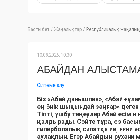
Басты бет
/
Жаңалықтар
/
Республикалық жаңалық
10.08.2026, 10:30
АБАЙДАН АЛЫСТАМА
Сілтеме алу
Біз «Абай данышпан», «Абай ғұла
ең биік шыңындай заңғар» деген 
Тіпті, үшбу теңеулер Абай есімін
қалдырады. Сөйте тұра, өз бас
гиперболалық сипатқа ие, яғни 
аулақпын. Егер Абайдың рухани 