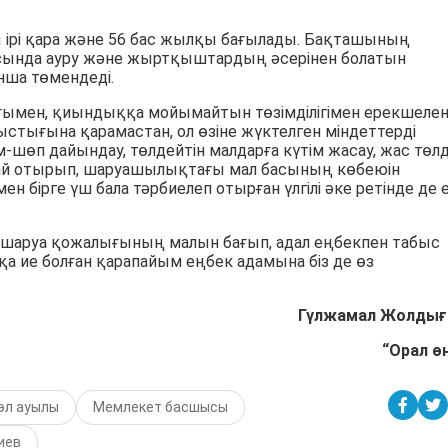
 ірі қара және 56 бас жылқы бағылады. Бақташының
ында ауру және жыртқыштардың әсерінен болатын
нша төмендеді.
ымен, қиындыққа мойымайтын төзімділігімен ерекшелене
стығына қарамастан, ол өзіне жүктелген міндеттерді
-шөп дайындау, төлдейтін малдарға күтім жасау, жас төлд
ай отырып, шаруашылықтағы мал басының көбеюін
ен бірге үш бала тәрбиелеп отырған үлгілі әке ретінде де 
» шаруа қожалығының малын бағып, адал еңбекпен табыс
қа ие болған қарапайым еңбек адамына біз де өз
Гүлжамал
Жолдыға
“Орал өң
өл ауылы
Мемлекет басшысы
иев