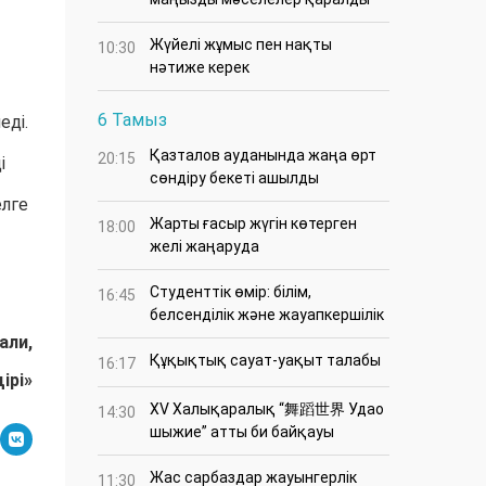
Жүйелі жұмыс пен нақты
10:30
нәтиже керек
6 Тамыз
ді.
Қазталов ауданында жаңа өрт
20:15
і
сөндіру бекеті ашылды
елге
Жарты ғасыр жүгін көтерген
18:00
желі жаңаруда
Студенттік өмір: білім,
16:45
белсенділік және жауапкершілік
ли,
Құқықтық сауат-уақыт талабы
16:17
ірі»
XV Халықаралық “舞蹈世界 Удао
14:30
шыжие” атты би байқауы
Жас сарбаздар жауынгерлік
11:30