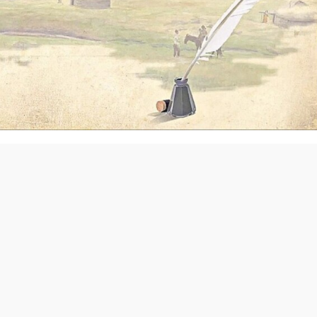
елі қазағының – қайран жұртының қақ ортасында өткен ад
ондай болу қайда, яғни Абайдай болу қайда немесе Абай
ан іргесін аулақ салуға еш негіз жоқ. Осы орайда
, ұқсап бақ,
Бір ғалымды көрсеңіз, Ондай болмақ қайд
?! Демек, Абай – бүкілхалықтық еліктеуге, қалың бұқарал
ен, оның «
Біріңді қазақ, бірің дос, Көрмесең істің бәрі бо
е өзгеден»
немесе «
Аз күндік ғұмырыңды тату өткіз,
тін ғибрат-өсиеттерін ханнан қарашаға дейін, қалың
өмірлік ұстанымына, бала тәрбиесіндегі басты бағыт-бағдар
 пе?!