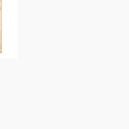
ам.
а
ық
с»
,
ға,