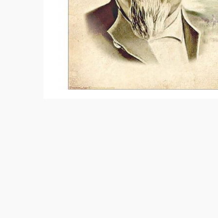
Ал, шын мәнінде, Абай бүкіл өмірі қалың 
Ендеше, қарапайым қазаққа «Ойбай, бізге 
армандағандай адам болу қайда?» деп Абайд
Құнанбайдың Абайының өзі: «
Болмасаң да
деп, Айтпа ғылым сүйсеңіз»
деді емес пе
үлгі-өнеге алуға әбден лайық тұлға. Мәсел
«
Өзіңде бармен көзге ұрып, артылам дем
Жетпесе, біріңдікін бірің жеткіз»
деп келе
бұқарадан ат үстіндегі азаматтарға дейін 
негізгі қағидаға айналдырса, керемет емес
Өсек, өтірік, мақтаншақ,