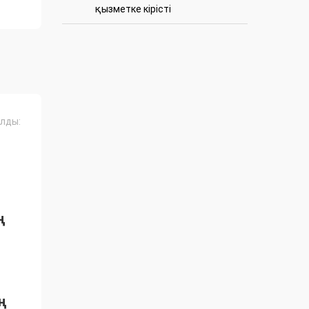
қызметке кірісті
лды:
ң
ң