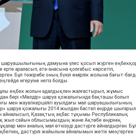
л шаруашылығының дамуына үлес қосып жүрген еңбекқо
е ерте араласып, ата-анасына қолғабыс көрсетіп,
н. Бұл тәжірибе оның бүкіл өмірлік жолына бағыт-бағд
ңгейде игеруіне негіз болды.
онұлы еңбек жолын адалдықпен жалғастырып, жұмыс
 жылдан бері «Мөлдір» шаруа қожалығында бақташы болып
ығы мен жауапкершілігі ауылдағы мал шаруашылығының
дір» шаруа қожалығы 2014 жылдан бастап өңірде шығарыл
ен айналысып, Қазақтың ақбас тұқымы Республикалық
қ жыл сайын облысымыздың және Ақтөбе өңірінің
алар мен аналық мал өткізуді дәстүрге айналдырған. Бұ
бегінің, дәстүрлі жайылым айналымын жетік меңгерген