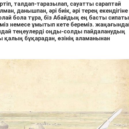
ртіп, талдап-таразылап, сауатты сараптай
ан, данышпан, әрі биік, әрі терең екендігіне
олай бола тұра, біз Абайдың ең басты сипаты
із немесе ұмытып кете береміз. жаңағында
ндай теңеулерді оңды-солды пайдаланудың
қы қалың бұқарадан, өзінің аламанынан