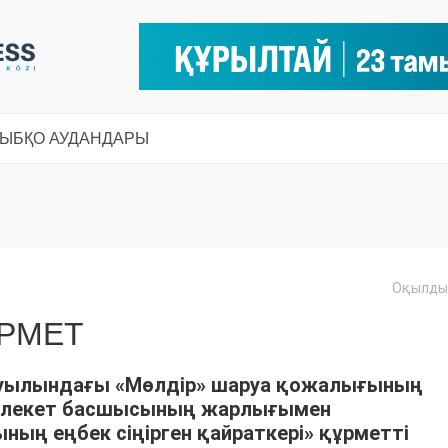
СЫ
БҚО АУДАНДАРЫ
Оқылды:
ҰРМЕТ
 ауылындағы «Мөлдір» шаруа қожалығының
млекет басшысының жарлығымен
ың еңбек сіңірген қайраткері» құрметті