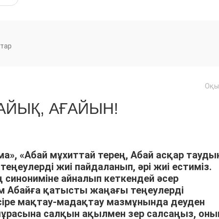
тар
Оқы
ЙЫҚ, АҒАЙЫН!
ма», «Абай мұхиттай терең, Абай асқар тауды
теңеулерді жиі пайдаланып, әрі жиі естиміз.
ің синониміне айналып кеткендей әсер
ым Абайға қатысты жаңағы теңеулерді
әсіре мақтау-мадақтау мазмұнында деуден
мұрасына салқын ақылмен зер салсаңыз, оны