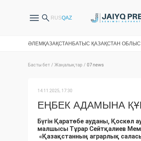
ӘЛЕМ
ҚАЗАҚСТАН
БАТЫС ҚАЗАҚСТАН ОБЛЫ
Басты бет
/
Жаңалықтар
/
07 news
14.11.2025, 17:30
ЕҢБЕК АДАМЫНА Қ
Бүгін Қаратөбе ауданы, Қоскөл
малшысы Тұрар Сейтқалиев Ме
«Қазақстанның аграрлық саласын