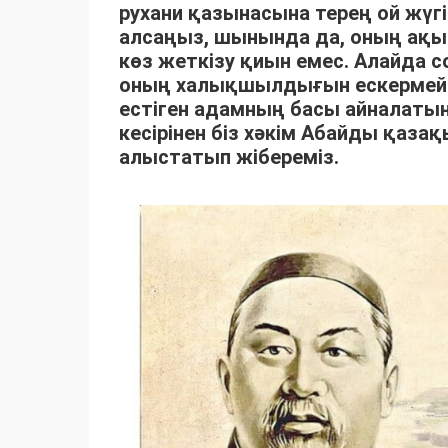
рухани қазынасына терең ой жүгі
алсаңыз, шынында да, оның ақылм
көз жеткізу қиын емес. Алайда с
оның халықшылдығын ескермейм
естіген адамның басы айналаты
кесірінен біз хәкім Абайды қаза
алыстатып жібереміз.