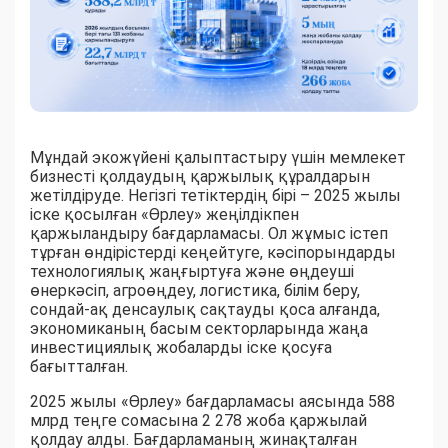
Мұндай экожүйені қалыптастыру үшін мемлекет
бизнесті қолдаудың қаржылық құралдарын
жетілдіруде. Негізгі тетіктердің бірі – 2025 жылы
іске қосылған «Өрлеу» жеңілдікпен
қаржыландыру бағдарламасы. Ол жұмыс істеп
тұрған өндірістерді кеңейтуге, кәсіпорындарды
технологиялық жаңғыртуға және өңдеуші
өнеркәсіп, агроөңдеу, логистика, білім беру,
сондай-ақ денсаулық сақтауды қоса алғанда,
экономиканың басым секторларында жаңа
инвестициялық жобаларды іске қосуға
бағытталған.
2025 жылы «Өрлеу» бағдарламасы аясында 588
млрд теңге сомасына 2 278 жоба қаржылай
қолдау алды. Бағдарламаның жинақталған