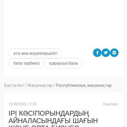
ата-ана жауапкершілігі
бала тәрбиесі
қараусыз бала
Басты бет
/
Жаңалықтар
/
Республикалық жаңалықтар
10.08.2026, 17:30
Оқылды:
ІРІ КӘСІПОРЫНДАРДЫҢ
АЙНАЛАСЫНДАҒЫ ШАҒЫН