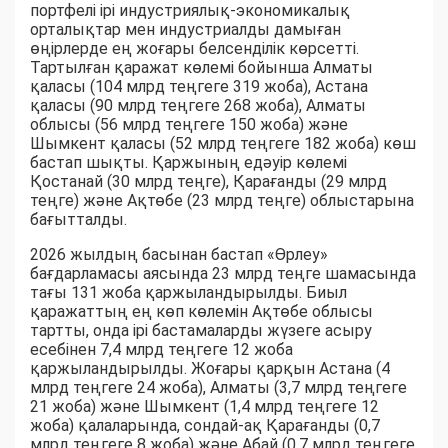
портфелі ірі индустриялық-экономикалық
орталықтар мен индустриалды дамыған
өңірлерде ең жоғары белсенділік көрсетті.
Тартылған қаражат көлемі бойынша Алматы
қаласы (104 млрд теңгеге 319 жоба), Астана
қаласы (90 млрд теңгеге 268 жоба), Алматы
облысы (56 млрд теңгеге 150 жоба) және
Шымкент қаласы (52 млрд теңгеге 182 жоба) көш
бастап шықты. Қаржының едәуір көлемі
Қостанай (30 млрд теңге), Қарағанды (29 млрд
теңге) және Ақтөбе (23 млрд теңге) облыстарына
бағытталды.
2026 жылдың басынан бастап «Өрлеу»
бағдарламасы аясында 23 млрд теңге шамасында
тағы 131 жоба қаржыландырылды. Биыл
қаражаттың ең көп көлемін Ақтөбе облысы
тартты, онда ірі бастамаларды жүзеге асыру
есебінен 7,4 млрд теңгеге 12 жоба
қаржыландырылды. Жоғары қарқын Астана (4
млрд теңгеге 24 жоба), Алматы (3,7 млрд теңгеге
21 жоба) және Шымкент (1,4 млрд теңгеге 12
жоба) қалаларында, сондай-ақ Қарағанды (0,7
млрд теңгеге 8 жоба) және Абай (0,7 млрд теңгеге