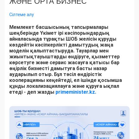
ЖӘНЕ ОРТА БИЗНЕС
Сілтеме алу
Мемлекет басшысының тапсырмалары
шеңберінде Үкімет ірі кәсіпорындардың
айналасында тұрақты ШОБ желісін құруды
көздейтін кәсіпкерлікті дамытудың жаңа
моделін қалыптастыруда. Тауарлар мен
жиынтықтауыштарды өндіруге, қызметтер
көрсетуге және сервис жасауға қатысы бар
өңірлік бизнесті дамытуға басты назар
аударылып отыр. Бұл тәсіл өндірістік
кооперацияны кеңейтеді, ел ішінде қосымша
құнды локализациялауға және құруға ықпал
етеді - деп жазды
primeminister.kz.