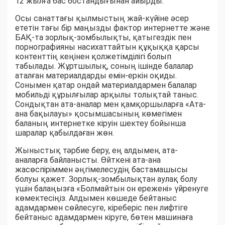
12 жылға бас бостандығынан айырды.
Осы санаттағы қылмыстың жай-күйіне әсер
ететін тағы бір маңызды фактор интернетте және
БАҚ-та зорлық-зомбылықты, қатыгездік пен
порнографияны насихаттайтын құқыққа қарсы
контенттің кеңінен қолжетімділігі болып
табылады. Жұртшылық, соның ішінде балалар
аталған материалдарды емін-еркін оқиды.
Сонымен қатар ондай материалдармен балалар
мобильді құрылғылар арқылы толықтай таныс.
Сондықтан ата-аналар мен қамқоршыларға «Ата-
ана бақылауы» қосымшасының көмегімен
баланың интернетке кіруін шектеу бойынша
шаралар қабылдаған жөн.
Жыныстық тәрбие беру, ең алдымен, ата-
аналарға байланысты. Өйткені ата-ана
жасөспіріммен әңгімелесудің бастамашысы
болуы қажет. Зорлық-зомбылықтан аулақ болу
үшін балаңызға «Болмайтын он ережені» үйренуге
көмектесіңіз. Алдымен көшеде бейтаныс
адамдармен сөйлесуге, кіреберіс пен лифтіге
бейтаныс адамдармен кіруге, бөтен машинаға