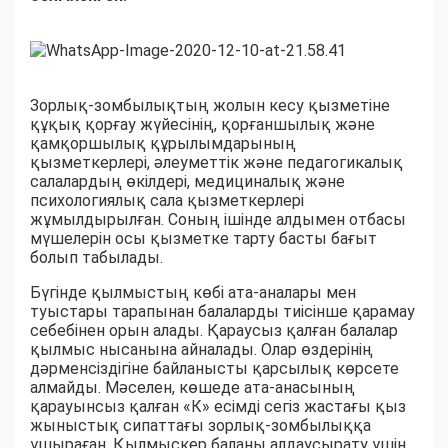
Зорлық-зомбылықтың жолын кесу қызметіне
құқық қорғау жүйесінің, қорғаншылық және
қамқоршылық құрылымдарының
қызметкерлері, әлеуметтік және педагогикалық
салалардың өкілдері, медициналық және
психологиялық сала қызметкерлері
жұмылдырылған. Соның ішінде алдымен отбасы
мүшелерін осы қызметке тарту басты бағыт
болып табылады.
Бүгінде қылмыстың көбі ата-аналары мен
туыстары тарапынан балаларды тиісінше қарамау
себебінен орын алады. Қараусыз қалған балалар
қылмыс нысанына айналады. Олар өздерінің
дәрменсіздігіне байланысты қарсылық көрсете
алмайды. Мәселен, көшеде ата-анасының
қарауынсыз қалған «К» есімді сегіз жастағы қыз
жыныстық сипаттағы зорлық-зомбылыққа
ұшыраған. Қылмыскер баланы алдаусырату үшін