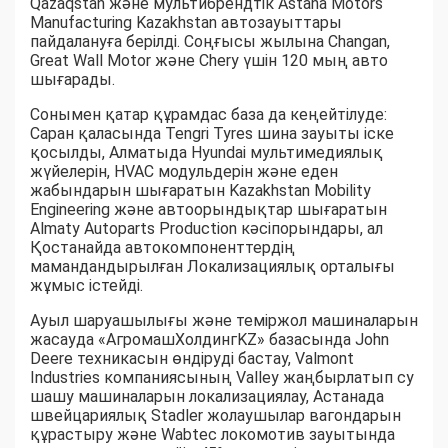
Qazaqstan және мультибрендтік Astana Motors
Manufacturing Kazakhstan автозауыттары
пайдалануға берілді. Соңғысы жылына Changan,
Great Wall Motor және Chery үшін 120 мың авто
шығарады.
Сонымен қатар құрамдас база да кеңейтілуде:
Саран қаласында Tengri Tyres шина зауыты іске
қосылды, Алматыда Hyundai мультимедиялық
жүйелерін, HVAC модульдерін және еден
жабындарын шығаратын Kazakhstan Mobility
Engineering және автоорындықтар шығаратын
Almaty Autoparts Production кәсіпорындары, ал
Қостанайда автокомпоненттердің
мамандандырылған Локализациялық орталығы
жұмыс істейді.
Ауыл шаруашылығы және теміржол машиналарын
жасауда «АгромашХолдингKZ» базасында John
Deere техникасын өндіруді бастау, Valmont
Industries компаниясының Valley жаңбырлатып су
шашу машиналарын локализациялау, Астанада
швейцариялық Stadler жолаушылар вагондарын
құрастыру және Wabtec локомотив зауытында