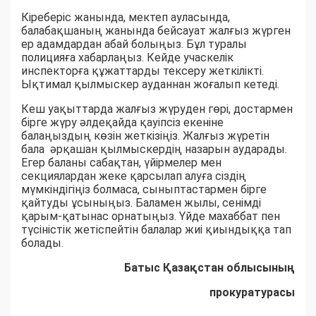
Кіреберіс жанында, мектеп ауласында,
балабақшаның жанында бейсауат жалғыз жүрген
ер адамдардан абай болыңыз. Бұл туралы
полицияға хабарлаңыз. Кейде учаскелік
инспекторға құжаттарды тексеру жеткілікті.
Ықтимал қылмыскер ауданнан жоғалып кетеді.
Кеш уақыттарда жалғыз жүруден гөрі, достармен
бірге жүру әлдеқайда қауіпсіз екеніне
балаңыздың көзін жеткізіңіз. Жалғыз жүретін
бала әрқашан қылмыскердің назарын аударады.
Егер баланы сабақтан, үйірмелер мен
секциялардан жеке қарсылап алуға сіздің
мүмкіндігіңіз болмаса, сыныптастармен бірге
қайтуды ұсыныңыз. Баламен жылы, сенімді
қарым-қатынас орнатыңыз. Үйде махаббат пен
түсіністік жетіспейтін балалар жиі қиындыққа тап
болады.
Батыс Қазақстан
облысының
прокуратурасы