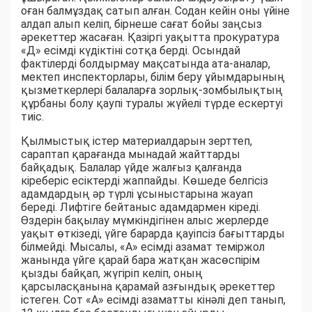
оған балмұздақ сатып алған. Содан кейін оны үйіне
алдап алып келіп, бірнеше сағат бойы заңсыз
әрекеттер жасаған. Қазіргі уақытта прокуратура
«Д» есімді күдіктіні сотқа берді. Осындай
фактілерді болдырмау мақсатында ата-аналар,
мектеп инспекторлары, білім беру ұйымдарының
қызметкерлері балаларға зорлық-зомбылықтың
құрбаны болу қаупі туралы жүйелі түрде ескертуі
тиіс.
Қылмыстық істер материалдарын зерттеп,
сараптап қарағанда мынадай жайттарды
байқадық. Балалар үйде жалғыз қалғанда
кіреберіс есіктерді жаппайды. Көшеде белгісіз
адамдардың әр түрлі ұсыныстарына жауап
береді. Лифтіге бейтаныс адамдармен кіреді.
Өздерін бақылау мүмкіндігінен алыс жерлерде
уақыт өткізеді, үйге барарда қауіпсіз бағыттарды
білмейді. Мысалы, «А» есімді азамат теміржол
жанында үйге қарай бара жатқан жасөспірім
қызды байқап, жүгіріп келіп, оның
қарсыласқанына қарамай азғындық әрекеттер
істеген. Сот «А» есімді азаматты кінәлі деп танып,