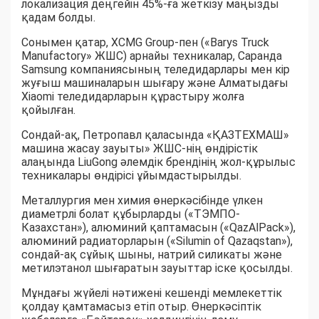
локализация деңгейін 45%-ға жеткізу маңызды
қадам болды.
Сонымен қатар, XCMG Group-пен («Barys Truck
Manufactory» ЖШС) арнайы техникалар, Саранда
Samsung компаниясының теледидарлары мен кір
жуғыш машиналарын шығару және Алматыдағы
Xiaomi теледидарларын құрастыру жолға
қойылған.
Сондай-ақ, Петропавл қаласында «ҚАЗТЕХМАШ»
машина жасау зауыты» ЖШС-нің өндірістік
алаңында LiuGong әлемдік брендінің жол-құрылыс
техникалары өндірісі ұйымдастырылды.
Металлургия мен химия өнеркәсібінде үлкен
диаметрлі болат құбырларды («ТЭМПО-
Казахстан»), алюминий қаптамасын («QazAlPack»),
алюминий радиаторларын («Silumin of Qazaqstan»),
сондай-ақ сұйық шыны, натрий силикаты және
метилэтанол шығаратын зауыттар іске қосылды.
Мұндағы жүйелі нәтижені кешенді мемлекеттік
қолдау қамтамасыз етіп отыр. Өнеркәсіптік