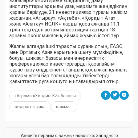
жобаларға «Бәйтерек» холдингінің даму
институттары арқылы ұзақ мерзімге жеңілдікпен
қаржы берілуде, 21 инвестициялар туралы келісім
жасалған, «Атырау», «Ақтөбе», «Қорқыт Ата»
және «Алатау» ИСЛК»-ларды қоса алғанда 11,1
трлн теңгеден астам инвестиция тартқан 18
арнайы экономикалық аймақ жұмыс істеп тұр.
Жалпы алғанда ішкі тұрақты сұраныстың, ЕАЭО
мен Орталық Азия нарығына шығу мүмкіндігінің
болуы, шикізат базасы мен өнеркәсіптік
преференциялар инвесторларды қарапайым
құрастыру өндірісінен отандық қосылған құнның
жоғары үлесі бар толыққанды тізбектерді
қалыптастыруға көшуге ынталандырып отыр.
«АгромашХолдингKZ» базасы
өндірістік цикл
шикізат
Узнайте первым о важных новостях Западного