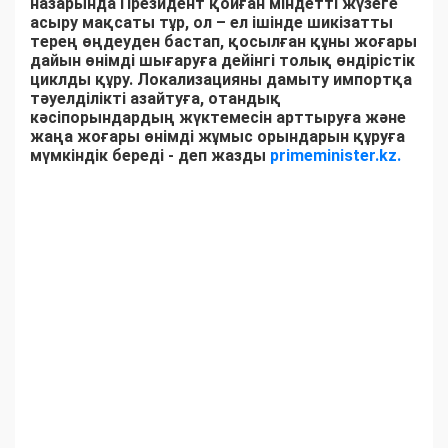
назарында Президент қойған міндетті жүзеге
асыру мақсаты тұр, ол – ел ішінде шикізатты
терең өңдеуден бастап, қосылған құны жоғары
дайын өнімді шығаруға дейінгі толық өндірістік
циклды құру. Локализацияны дамыту импортқа
тәуелділікті азайтуға, отандық
кәсіпорындардың жүктемесін арттыруға және
жаңа жоғары өнімді жұмыс орындарын құруға
мүмкіндік береді - деп жазды
primeminister.kz.