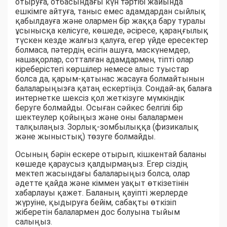
отыруға, отбасындағы күн тәртібі жайында
ешкімге айтуға, таныс емес адамдардан сыйлық
қабылдауға және олармен бір жаққа бару туралы
ұсынысқа келісуге, көшеде, әсіресе, қараңғылық
түскен кезде жалғыз қалуға, егер үйде ересектер
болмаса, пәтердің есігін ашуға, маскүнемдер,
нашақорлар, сотталған адамдармен, тіпті олар
кіреберістегі көршілер немесе алыс туыстар
болса да, қарым-қатынас жасауға болмайтынын
балаларыңызға қатаң ескертіңіз. Сондай-ақ балаға
интернетке шексіз қол жеткізуге мүмкіндік
беруге болмайды. Осыған сәйкес белгілі бір
шектеулер қойыңыз және оны балалармен
талқылаңыз. Зорлық-зомбылыққа (физикалық
және жыныстық) төзуге болмайды.
Осының бәрін ескере отырып, кішкентай баланы
көшеде қараусыз қалдырмаңыз. Егер сіздің
мектеп жасындағы балаларыңыз болса, олар
әдетте қайда және кіммен уақыт өткізетінін
хабарлауы қажет. Баланың қауіпті жерлерде
жүруіне, қыдыруға бейім, сабақты өткізіп
жіберетін балалармен дос болуына тыйым
салыңыз.