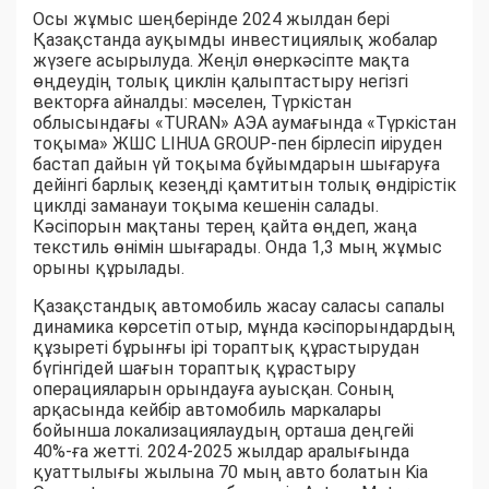
Осы жұмыс шеңберінде 2024 жылдан бері
Қазақстанда ауқымды инвестициялық жобалар
жүзеге асырылуда. Жеңіл өнеркәсіпте мақта
өңдеудің толық циклін қалыптастыру негізгі
векторға айналды: мәселен, Түркістан
облысындағы «TURAN» АЭА аумағында «Түркістан
тоқыма» ЖШС LIHUA GROUP-пен бірлесіп иіруден
бастап дайын үй тоқыма бұйымдарын шығаруға
дейінгі барлық кезеңді қамтитын толық өндірістік
циклді заманауи тоқыма кешенін салады.
Кәсіпорын мақтаны терең қайта өңдеп, жаңа
текстиль өнімін шығарады. Онда 1,3 мың жұмыс
орыны құрылады.
Қазақстандық автомобиль жасау саласы сапалы
динамика көрсетіп отыр, мұнда кәсіпорындардың
құзыреті бұрынғы ірі тораптық құрастырудан
бүгінгідей шағын тораптық құрастыру
операцияларын орындауға ауысқан. Соның
арқасында кейбір автомобиль маркалары
бойынша локализациялаудың орташа деңгейі
40%-ға жетті. 2024-2025 жылдар аралығында
қуаттылығы жылына 70 мың авто болатын Kia