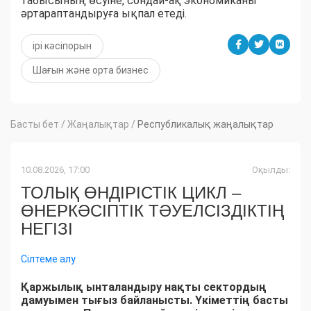
табысының өсуіне, сондай-ақ экономиканы
әртараптандыруға ықпал етеді.
ірі кәсіпорын
Шағын және орта бизнес
Басты бет
/
Жаңалықтар
/
Республикалық жаңалықтар
10.08.2026, 17:00
Оқылды:
ТОЛЫҚ ӨНДІРІСТІК ЦИКЛ –
ӨНЕРКӘСІПТІК ТӘУЕЛСІЗДІКТІҢ
НЕГІЗІ
Сілтеме алу
Қаржылық ынталандыру нақты сектордың
дамуымен тығыз байланысты. Үкіметтің басты