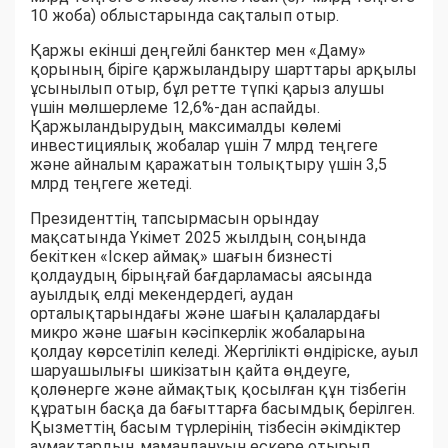
10 жоба) облыстарында сақталып отыр.
Қаржы екінші деңгейлі банктер мен «Даму»
қорының біріге қаржыландыру шарттары арқылы
ұсынылып отыр, бұл ретте түпкі қарыз алушы
үшін мөлшерлеме 12,6%-дан аспайды.
Қаржыландырудың максималды көлемі
инвестициялық жобалар үшін 7 млрд теңгеге
және айналым қаражатын толықтыру үшін 3,5
млрд теңгеге жетеді.
Президенттің тапсырмасын орындау
мақсатында Үкімет 2025 жылдың соңында
бекіткен «Іскер аймақ» шағын бизнесті
қолдаудың бірыңғай бағдарламасы аясында
ауылдық елді мекендердегі, аудан
орталықтарындағы және шағын қалалардағы
микро және шағын кәсіпкерлік жобаларына
қолдау көрсетіліп келеді. Жергілікті өндіріске, ауыл
шаруашылығы шикізатын қайта өңдеуге,
қолөнерге және аймақтық қосылған құн тізбегін
құратын басқа да бағыттарға басымдық берілген.
Қызметтің басым түрлерінің тізбесін әкімдіктер
аумақтардың мамандануын ескере отырып