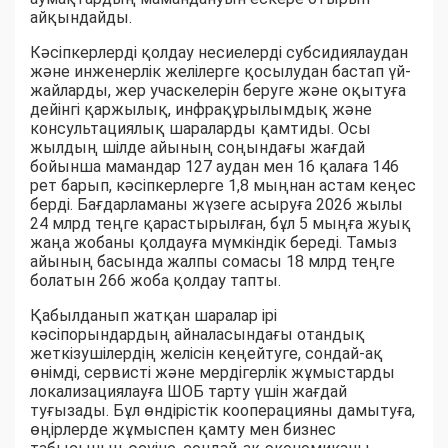
айқындайды.
Кәсіпкерлерді қолдау несиелерді субсидиялаудан
және инженерлік желілерге қосылудан бастап үй-
жайларды, жер учаскелерін беруге және оқытуға
дейінгі қаржылық, инфрақұрылымдық және
консультациялық шараларды қамтиды. Осы
жылдың шілде айының соңындағы жағдай
бойынша мамандар 127 аудан мен 16 қалаға 146
рет барып, кәсіпкерлерге 1,8 мыңнан астам кеңес
берді. Бағдарламаны жүзеге асыруға 2026 жылы
24 млрд теңге қарастырылған, бұл 5 мыңға жуық
жаңа жобаны қолдауға мүмкіндік береді. Тамыз
айының басында жалпы сомасы 18 млрд теңге
болатын 266 жоба қолдау тапты.
Қабылданып жатқан шаралар ірі
кәсіпорындардың айналасындағы отандық
жеткізушілердің желісін кеңейтуге, сондай-ақ
өнімді, сервисті және мердігерлік жұмыстарды
локализациялауға ШОБ тарту үшін жағдай
туғызады. Бұл өндірістік кооперацияны дамытуға,
өңірлерде жұмыспен қамту мен бизнес