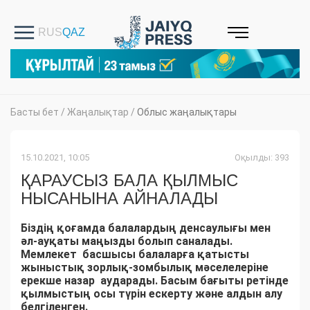
Басты бет
/
Жаңалықтар
/
Облыс жаңалықтары
15.10.2021, 10:05
Оқылды: 393
ҚАРАУСЫЗ БАЛА ҚЫЛМЫС
НЫСАНЫНА АЙНАЛАДЫ
Біздің қоғамда балалардың денсаулығы мен
әл-ауқаты маңызды болып саналады.
Мемлекет басшысы балаларға қатысты
жыныстық зорлық-зомбылық мәселелеріне
ерекше назар аударады. Басым бағыты ретінде
қылмыстың осы түрін ескерту және алдын алу
белгіленген.