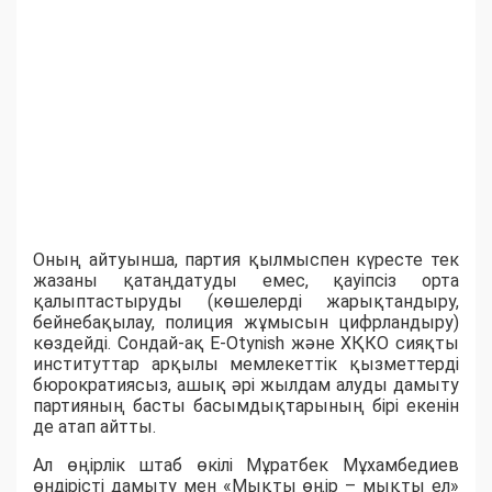
Оның айтуынша, партия қылмыспен күресте тек
жазаны қатаңдатуды емес, қауіпсіз орта
қалыптастыруды (көшелерді жарықтандыру,
бейнебақылау, полиция жұмысын цифрландыру)
көздейді. Сондай-ақ E-Otynish және ХҚКО сияқты
институттар арқылы мемлекеттік қызметтерді
бюрократиясыз, ашық әрі жылдам алуды дамыту
партияның басты басымдықтарының бірі екенін
де атап айтты.
Ал өңірлік штаб өкілі Мұратбек Мұхамбедиев
өндірісті дамыту мен «Мықты өңір – мықты ел»