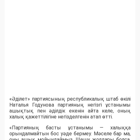
«Әділет» партиясының республикалық штаб өкілі
Наталья Годунова партияның негізгі ұстанымы
ашықтық пен әділдік екенін айта келе, оның
халық қажеттілігіне негізделгенін атап өтті.
«Партияның басты ұстанымы — халыққа
орындалмайтын бос уәде бермеу. Мәселе бар ма,
оны ашық мойындаймыз. Шешу жолдары болса,