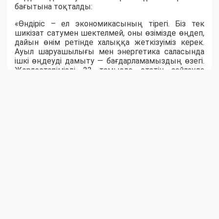
бағытына тоқталды:
«Өндіріс – ел экономикасының тірегі. Біз тек
шикізат сатумен шектелмей, оны өзімізде өңдеп,
дайын өнім ретінде халыққа жеткізуіміз керек.
Ауыл шаруашылығы мен энергетика саласында
ішкі өңдеуді дамыту — бағдарламамыздың өзегі.
Жерлестерімізді 23 тамызда өтетін сайлауда
белсенділік танытып, "Әділет" партиясын қолдауға
шақырамын», - деді ол.
Ақпараттық технологиялар саласының маманы
Михаил Дудниченков «Әділет» партиясының
цифрландыру саласын сайлауалды
бағдарламасына алғашқылардың бірі болып
енгізгенін тілге тиек етті. Ол цифрлық
мемлекеттік қызметтер мен онлайн-төлемдердің
дамуы халықтың тұрмыс сапасын арттырғанын,
сонымен бірге бұл бағытта киберқылмыс пен
алаяқтыққа қарсы күрес шаралары да басты
назарда екенін айтты.
Кездесу соңында жұмысшылар төмен пайызбен
несие алу мүмкіндіктері туралы сауал қойды. Бұл