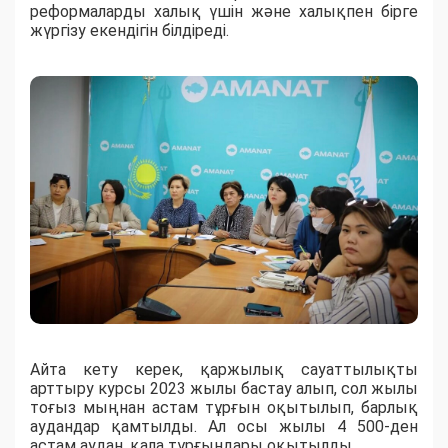
реформаларды халық үшін және халықпен бірге
жүргізу екендігін білдіреді.
Айта кету керек, қаржылық сауаттылықты
арттыру курсы 2023 жылы бастау алып, сол жылы
тоғыз мыңнан астам тұрғын оқытылып, барлық
аудандар қамтылды. Ал осы жылы 4 500-ден
астам аудан, қала тұрғындары оқытылды.