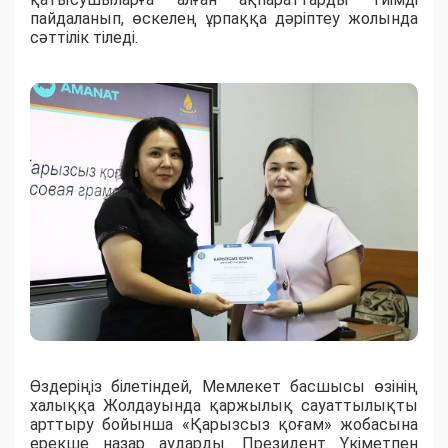
пайдаланып, өскелең ұрпаққа дәріптеу жолында
сәттілік тіледі.
Өздеріңіз білетіндей, Мемлекет басшысы өзінің
халыққа Жолдауында қаржылық сауаттылықты
арттыру бойынша «Қарызсыз қоғам» жобасына
ерекше назар аударды. Президент Үкіметпен