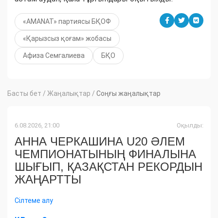
«AMANAT» партиясы БҚОФ
«Қарызсыз қоғам» жобасы
Афиза Семгалиева
БҚО
Басты бет
/
Жаңалықтар
/
Соңғы жаңалықтар
6.08.2026, 21:00
Оқылды:
АННА ЧЕРКАШИНА U20 ӘЛЕМ
ЧЕМПИОНАТЫНЫҢ ФИНАЛЫНА
ШЫҒЫП, ҚАЗАҚСТАН РЕКОРДЫН
ЖАҢАРТТЫ
Сілтеме алу