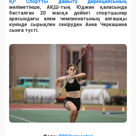
ҚР Спортты дамыту дирекциясының
мәліметінше, АҚШ-тың Юджин қаласында
басталған 20 жасқа дейінгі спортшылар
арасындағы әлем чемпионатының алғашқы
күнінде сырықпен секіруден Анна Черкашина
сынға түсті.