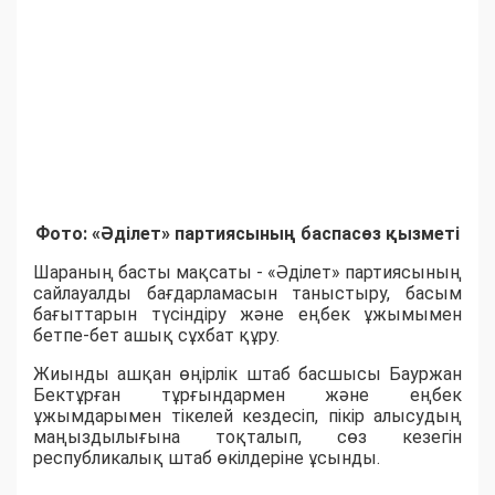
Фото: «Әділет» партиясының баспасөз қызметі
Шараның басты мақсаты - «Әділет» партиясының
сайлауалды бағдарламасын таныстыру, басым
бағыттарын түсіндіру және еңбек ұжымымен
бетпе-бет ашық сұхбат құру.
Жиынды ашқан өңірлік штаб басшысы Бауржан
Бектұрған тұрғындармен және еңбек
ұжымдарымен тікелей кездесіп, пікір алысудың
маңыздылығына тоқталып, сөз кезегін
республикалық штаб өкілдеріне ұсынды.