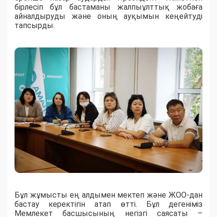
бірлесіп бұл бастаманы жалпыұлттық жобаға
айналдыруды және оның ауқымын кеңейтуді
тапсырды.
Бұл жұмысты ең алдымен мектеп және ЖОО-дан
бастау керектігін атап өтті. Бұл дегеніміз
Мемлекет басшысының негізгі саясаты –