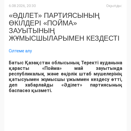
6.08.2026, 20:30
Оқылды:
«ӘДІЛЕТ» ПАРТИЯСЫНЫҢ
ӨКІЛДЕРІ «ПОЙМА»
ЗАУЫТЫНЫҢ
ЖҰМЫСШЫЛАРЫМЕН КЕЗДЕСТІ
Сілтеме алу
Батыс Қазақстан облысының Теректі ауданына
қарасты «Пойма» май зауытында
республикалық және өңірлік штаб мүшелерінің
қатысуымен жұмысшы ұжыммен кездесу өтті,
деп хабарлайды «Әділет» партиясының
баспасөз қызметі.