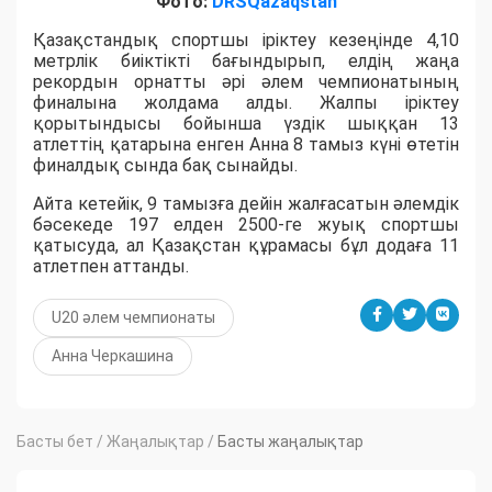
Фото:
DRSQazaqstan
Қазақстандық спортшы іріктеу кезеңінде 4,10
метрлік биіктікті бағындырып, елдің жаңа
рекордын орнатты әрі әлем чемпионатының
финалына жолдама алды. Жалпы іріктеу
қорытындысы бойынша үздік шыққан 13
атлеттің қатарына енген Анна 8 тамыз күні өтетін
финалдық сында бақ сынайды.
Айта кетейік, 9 тамызға дейін жалғасатын әлемдік
бәсекеде 197 елден 2500-ге жуық спортшы
қатысуда, ал Қазақстан құрамасы бұл додаға 11
атлетпен аттанды.
U20 әлем чемпионаты
Анна Черкашина
Басты бет
/
Жаңалықтар
/
Басты жаңалықтар