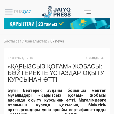
Басты бет
/
Жаңалықтар
/
07 news
16.08.2024, 17:15
Оқылды: 430
«ҚАРЫЗСЫЗ ҚОҒАМ» ЖОБАСЫ:
БӘЙТЕРЕКТЕ ҰСТАЗДАР ОҚЫТУ
КУРСЫНАН ӨТТІ
Бүгін Бәйтерек ауданы бойынша мектеп
мұғалімдері «Қарызсыз қоғам» жобасы
аясында оқыту курсынан өтті. Мұғалімдерге
аталмыш курсқа қатысып, біліктігін
арттырғандары үшін арнайы сертификаттарды