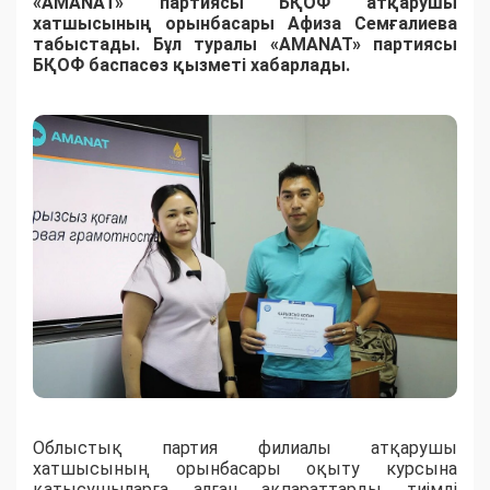
«AMANAT» партиясы БҚОФ атқарушы
хатшысының орынбасары Афиза Семғалиева
табыстады. Бұл туралы
«AMANAT» партиясы
БҚОФ баспасөз қызметі хабарлады.
Облыстық партия филиалы атқарушы
хатшысының орынбасары оқыту курсына
қатысушыларға алған ақпараттарды тиімді