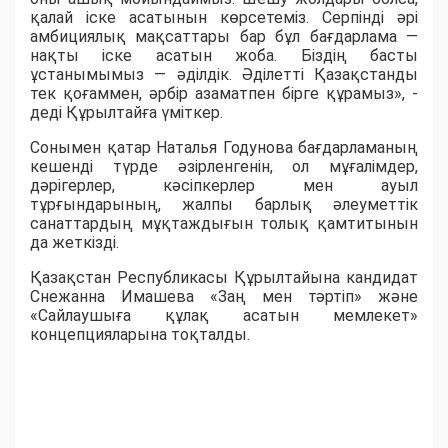
қалай іске асатынын көрсетеміз. Серпінді әрі
амбициялық мақсаттары бар бұл бағдарлама —
нақты іске асатын жоба. Біздің басты
ұстанымымыз — әділдік. Әділетті Қазақстанды
тек қоғаммен, әрбір азаматпен бірге құрамыз», -
деді Құрылтайға үміткер.
Сонымен қатар Наталья Годунова бағдарламаның
кешенді түрде әзірленгенін, ол мұғалімдер,
дәрігерлер, кәсіпкерлер мен ауыл
тұрғындарының, жалпы барлық әлеуметтік
санаттардың мұқтаждығын толық қамтитынын
да жеткізді.
Қазақстан Республикасы Құрылтайына кандидат
Снежанна Имашева «Заң мен тәртіп» және
«Сайлаушыға құлақ асатын мемлекет»
концепцияларына тоқталды.